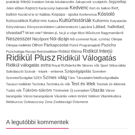
Interjú
Jegyzetlap
praktikák
Irodalom
Iskola
Iskolakezdés
Jakupcsek szubjektív
Kedvenc
Kapocs
Kert,
Jelen időben
Karácsonyi babonák
Kert és balkon
Kóstoló
balkon
Kispapa - apuka
Kezdd el te is!
Kiállítás
Konferencia
Kultúrhistóriák
Kultúr-mix
Kulisszatitkok
Kultúrmix
Kultúra
Kutyatartás
Láttad, hallottad,
Könyvtámasz
Környezetvédelem
Lakberendezés
Lapzárta
olvastad?
Mi lett vele?
Minden jó, ha jó a vége
Mozi
Művészet
Nagymamákról
Neszesszer
Női dizájn
Nézőpont
Női szemmel
Nyár, színház
Olimpia
Pszicho
Párkapcsolat
Olimpiai melléklet
Otthon
Portré
Programajánló
Ridikül Interjú
Pszichológia
Recept
Retrómelléklet
Ridikül főtéma
Ridikül Plusz
Ridikül Válogatás
Ridikül válogatás extra
Royal
RUNderful life
Sikeres nők
Sport
Stílusváltás
Szépségápolás
Suliválasztó
Szavak - képek - emberek
Szerelem
Színes világ
Szeretet/Szolgálat
SZEX
Tánc
Társadalmi felelősségvállalás
Test és lélek
Tavaszi melléklet
Technika
Technika és nők
Testnek és léleknek
Utazás
Tükröm-tükröm
Tudós nők
Történetek
Új szerepben
Városi
barangolás
Városi barangolások
Vásárlás
velem történt
Vidéken
Vitaminkultúra
Webkurzus
Üzletasszony
Zene
Zsebbevágó
Önismeret
A legutóbbi kommentek