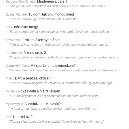
:
Mindenem a balett!
Bardóczi-Biró Emese
"Hát igen nehéz a balett!én is Balett ozok 1 éve és balerina szeretnék..."
:
Tükröm, tükröm, mondd meg!
Evans Michelle
"Kedves Ridikül!Egy hozzàszòlàs, èn Budapesten..."
:
A bőrünkre megy
1ffi
"Ezek a természetes foltok olyanok, mint apró zárványok a drágakőben:..."
:
Érdi emlékek nyomában
oraveczné
"Még ilyen helytörténeti fevilágositás kell és ezzel sokkal többet tudunk..."
:
A zene ereje 2.
Fehérné Ildi
"Kisgyermekes anyukaként a Ridikül a ˝vasalós˝ műsorom. Elsősorban azért,..."
:
Mit sportoljon a gyermekem?
Gergelyfi Róbert
"Kedves Vámosi Tímea!A műsor sporttal kapcsolatos részéről részletesen itt..."
:
Bánj a pénzzel okosan!
Matyi
"Kedves Ridikül Magazin és Olvasók! A barátnőméknél 2 gyerek van, egy 2...."
:
Zsákfalu a Mátra tetején
Pál Sándor
"Mi a feleségemmel, és anyósommal nem messze Mátraalmástól,..."
:
A feminizmus visszaüt?
tejútlefetyelő
""A feminizmus óriási csapdája, amikor a nők azt gondolják, a..."
:
Ikrekkel az élet
Irén
"Tisztelt Vida Ágnes.Az iker unokáim három évesek lesznek most..."