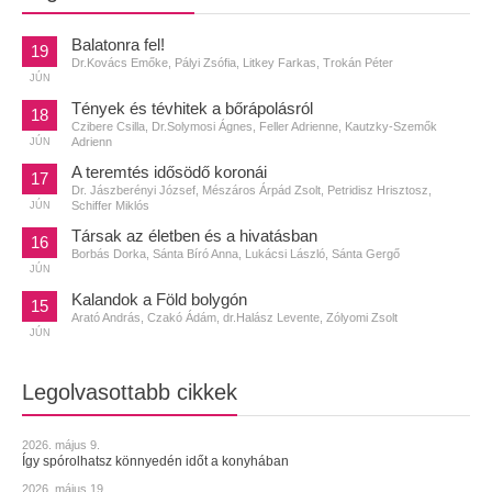
Balatonra fel!
19
Dr.Kovács Emőke, Pályi Zsófia, Litkey Farkas, Trokán Péter
JÚN
Tények és tévhitek a bőrápolásról
18
Czibere Csilla, Dr.Solymosi Ágnes, Feller Adrienne, Kautzky-Szemők
Adrienn
JÚN
A teremtés idősödő koronái
17
Dr. Jászberényi József, Mészáros Árpád Zsolt, Petridisz Hrisztosz,
Schiffer Miklós
JÚN
Társak az életben és a hivatásban
16
Borbás Dorka, Sánta Bíró Anna, Lukácsi László, Sánta Gergő
JÚN
Kalandok a Föld bolygón
15
Arató András, Czakó Ádám, dr.Halász Levente, Zólyomi Zsolt
JÚN
Legolvasottabb cikkek
2026. május 9.
Így spórolhatsz könnyedén időt a konyhában
2026. május 19.