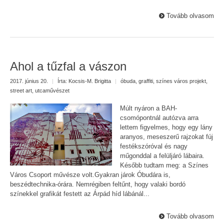
Tovább olvasom
Ahol a tűzfal a vászon
2017. június 20.
|
Írta:
Kocsis-M. Brigitta
|
óbuda
,
graffiti
,
színes város projekt
,
street art
,
utcaművészet
Múlt nyáron a BAH-
csomópontnál autózva arra
lettem figyelmes, hogy egy lány
aranyos, meseszerű rajzokat fúj
festékszóróval és nagy
műgonddal a felüljáró lábaira.
Később tudtam meg: a Színes
Város Csoport művésze volt.Gyakran járok Óbudára is,
beszédtechnika-órára. Nemrégiben feltűnt, hogy valaki bordó
színekkel grafikát festett az Árpád híd lábánál...
Tovább olvasom