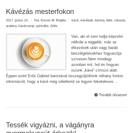
Kávézás mesterfokon
2017. június 14.
|
Írta:
Kocsis-M. Brigitta
|
kávé
,
kávébab
,
barista
,
latte
,
robusta
,
arabica
,
kávécserje
,
pörkölés
,
őrlés
Van, aki el sem tudja képzelni
nélküle a reggelét, más az
étkezések után vagy baráti
beszélgetésekhez fogyasztja
szívesen.Nem mindegy
azonban mit, hol és hogyan
iszunk „kávé” címszó alatt.
Éppen ezért Erős Gábriel baristával összegyűjtöttünk néhány fontos
információt, hogy a kávé még véletlenül se legyen feketeleves....
Tovább olvasom
Tessék vigyázni, a vágányra