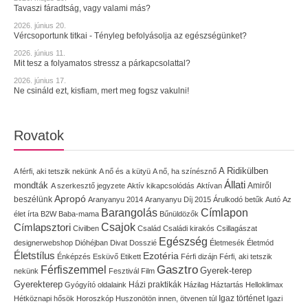
Tavaszi fáradtság, vagy valami más?
2026. június 20.
Vércsoportunk titkai - Tényleg befolyásolja az egészségünket?
2026. június 11.
Mit tesz a folyamatos stressz a párkapcsolattal?
2026. június 17.
Ne csináld ezt, kisfiam, mert meg fogsz vakulni!
Rovatok
A Ridikülben
A férfi, aki tetszik nekünk
A nő és a kütyü
A nő, ha színésznő
Állati
mondták
Amiről
A szerkesztő jegyzete
Aktív kikapcsolódás
Aktívan
Apropó
beszélünk
Aranyanyu 2014
Aranyanyu Díj 2015
Árulkodó betűk
Autó
Az
Címlapon
Barangolás
élet írta
B2W
Baba-mama
Bűnüldözők
Címlapsztori
Csajok
Civilben
Család
Családi kirakós
Csillagászat
Egészség
designerwebshop
Dióhéjban
Divat
Dosszié
Életmesék
Életmód
Életstílus
Ezotéria
Énképzés
Esküvő
Etikett
Férfi dizájn
Férfi, aki tetszik
Gasztro
Férfiszemmel
Gyerek-terep
nekünk
Fesztivál
Film
Gyerekterep
Házi praktikák
Gyógyító oldalaink
Házilag
Háztartás
Helloklimax
Igaz történet
Hétköznapi hősök
Horoszkóp
Huszonötön innen, ötvenen túl
Igazi