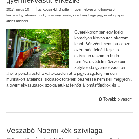
gyermekvasút érkezik!
2017. június 10.
|
Írta:
Kocsis-M. Brigitta
|
gyermekvasút
,
úttörővasút
,
hűvösvölgy
,
állomásfőnök
,
mozdonyvezető
,
széchenyihegy
,
jegykezelő
,
pajtás
,
atkins michael
Gyerekkoromban egy ideig
komolyan kisvasutas akartam
lenni. Bár végül nem jött össze,
azért még felnőtt fejjel is
szívesen utazom a budai
természetvédelmi övezetben
zötykölődő gyermekvasúton,
ahol a pénztárostól a váltókezelőn át a jegyvizsgálóig minden
munkakört általános iskolások töltenek be.Persze nem kell megijedni,
a gyermekvasutasok szolgálatukat felnőtt állomásfőnökök és...
Tovább olvasom
Vészabó Noémi kék szívilága