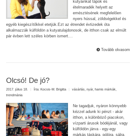
kutyáinkat tápok és
ételmaradék helyett az
emésztésének megfelelően
nyers hússal, zöldségekkel és
egyéb kiegészítőkkel etetjük.Ezt az étrendet évtizedek óta
alkalmazzák külföldön a kutyatulajdonosok, de itthon csak az elmúlt
pár évben lett széles körben ismert....
Tovább olvasom
Olcsó! De jó?
2017. július 18.
|
Írta:
Kocsis-M. Brigitta
|
vásárlás
,
nyár
,
hamis márkák
,
trendmánia
Ne tagadjuk, nyáron könnyebb
kézzel adunk ki pénzt - akár
itthon, a különböző piacokon,
vízparti árusok bódéjánál, vagy
külföldön járva - egy-egy
márkás táskára, pólóra, sálra,