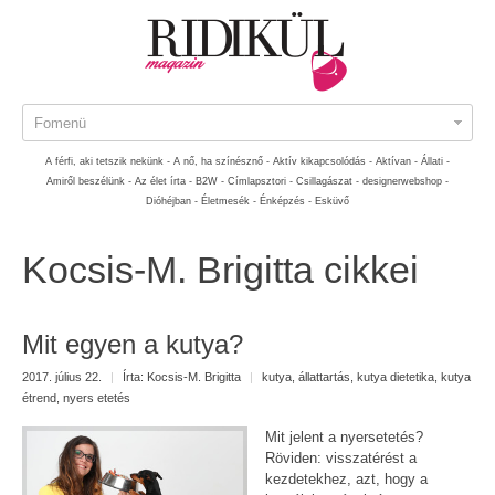
Fomenü
A férfi, aki tetszik nekünk -
A nő, ha színésznő -
Aktív kikapcsolódás -
Aktívan -
Állati -
Amiről beszélünk -
Az élet írta -
B2W -
Címlapsztori -
Csillagászat -
designerwebshop -
Dióhéjban -
Életmesék -
Énképzés -
Esküvő
Kocsis-M. Brigitta cikkei
Mit egyen a kutya?
2017. július 22.
|
Írta:
Kocsis-M. Brigitta
|
kutya
,
állattartás
,
kutya dietetika
,
kutya
étrend
,
nyers etetés
Mit jelent a nyersetetés?
Röviden: visszatérést a
kezdetekhez, azt, hogy a