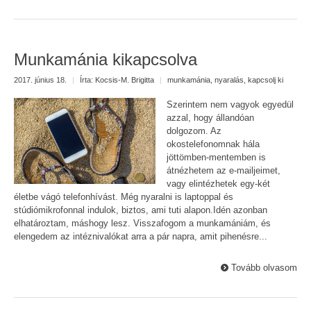
Munkamánia kikapcsolva
2017. június 18.
|
Írta:
Kocsis-M. Brigitta
|
munkamánia
,
nyaralás
,
kapcsolj ki
Szerintem nem vagyok egyedül
azzal, hogy állandóan
dolgozom. Az
okostelefonomnak hála
jöttömben-mentemben is
átnézhetem az e-mailjeimet,
vagy elintézhetek egy-két
életbe vágó telefonhívást. Még nyaralni is laptoppal és
stúdiómikrofonnal indulok, biztos, ami tuti alapon.Idén azonban
elhatároztam, máshogy lesz. Visszafogom a munkamániám, és
elengedem az intéznivalókat arra a pár napra, amit pihenésre...
Tovább olvasom