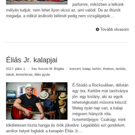
parfümre, miközben a lelkünk
mélyén tudjuk: nem lehet ilyen olcsó az, ami valódi. De az illúziót
megadja, a ridikül árulkodó bélését pedig nem vizsgálgatjuk....
Tovább olvasom
Éliás Jr. kalapjai
2017. július 1.
|
Írta:
Kocsis-M. Brigitta
|
koncert
,
kalap
,
bohóc
,
énekes
,
tanítás
,
tabuk
,
lemezlovas
,
éliás gyula
É-Stúdió a Rocksuliban, délután
egy óra. Kettőre már tanítványa
jön: egy kislány, aki az egyik
tehetségkutató műsorra készül.
Meleg nyári nap van, a kalap
mégsem hiányzik róla.
Ismertetőjegye. Csakúgy, mint
tökéletesen tiszta hangja és örök jókedve. Legalábbis ezt gondolom,
amikor helyet foglalok a kanapén Éliás Jr....