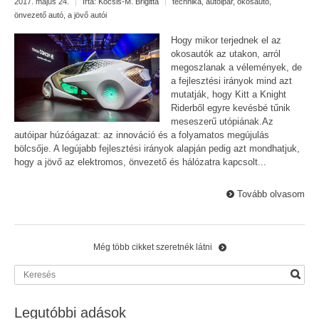
2017. május 24.
|
Írta:
Kocsis-M. Brigitta
|
technika
,
autóipar
,
okosautó
,
önvezető autó
,
a jövő autói
Hogy mikor terjednek el az
okosautók az utakon, arról
megoszlanak a vélemények, de
a fejlesztési irányok mind azt
mutatják, hogy Kitt a Knight
Riderből egyre kevésbé tűnik
meseszerű utópiának.Az
autóipar húzóágazat: az innováció és a folyamatos megújulás
bölcsője. A legújabb fejlesztési irányok alapján pedig azt mondhatjuk,
hogy a jövő az elektromos, önvezető és hálózatra kapcsolt...
Tovább olvasom
Még több cikket szeretnék látni
Legutóbbi adások