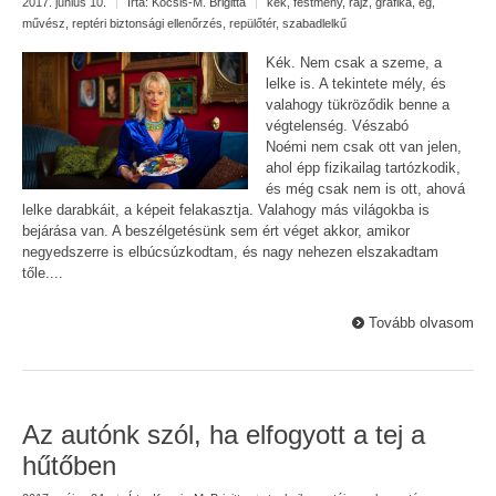
2017. június 10.
|
Írta:
Kocsis-M. Brigitta
|
kék
,
festmény
,
rajz
,
grafika
,
ég
,
művész
,
reptéri biztonsági ellenőrzés
,
repülőtér
,
szabadlelkű
Kék. Nem csak a szeme, a
lelke is. A tekintete mély, és
valahogy tükröződik benne a
végtelenség. Vészabó
Noémi nem csak ott van jelen,
ahol épp fizikailag tartózkodik,
és még csak nem is ott, ahová
lelke darabkáit, a képeit felakasztja. Valahogy más világokba is
bejárása van. A beszélgetésünk sem ért véget akkor, amikor
negyedszerre is elbúcsúzkodtam, és nagy nehezen elszakadtam
tőle....
Tovább olvasom
Az autónk szól, ha elfogyott a tej a
hűtőben