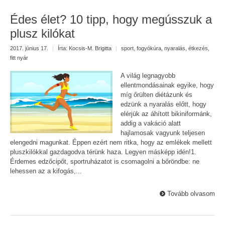
Édes élet? 10 tipp, hogy megússzuk a
plusz kilókat
2017. június 17.
|
Írta:
Kocsis-M. Brigitta
|
sport
,
fogyókúra
,
nyaralás
,
étkezés
,
fitt nyár
A világ legnagyobb
ellentmondásainak egyike, hogy
míg őrülten diétázunk és
edzünk a nyaralás előtt, hogy
elérjük az áhított bikiniformánk,
addig a vakáció alatt
hajlamosak vagyunk teljesen
elengedni magunkat. Éppen ezért nem ritka, hogy az emlékek mellett
pluszkilókkal gazdagodva térünk haza. Legyen másképp idén!1.
Érdemes edzőcipőt, sportruházatot is csomagolni a bőröndbe: ne
lehessen az a kifogás,...
Tovább olvasom