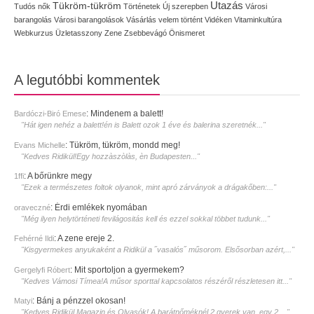
Utazás
Tükröm-tükröm
Tudós nők
Történetek
Új szerepben
Városi
barangolás
Városi barangolások
Vásárlás
velem történt
Vidéken
Vitaminkultúra
Webkurzus
Üzletasszony
Zene
Zsebbevágó
Önismeret
A legutóbbi kommentek
:
Mindenem a balett!
Bardóczi-Biró Emese
"Hát igen nehéz a balett!én is Balett ozok 1 éve és balerina szeretnék..."
:
Tükröm, tükröm, mondd meg!
Evans Michelle
"Kedves Ridikül!Egy hozzàszòlàs, èn Budapesten..."
:
A bőrünkre megy
1ffi
"Ezek a természetes foltok olyanok, mint apró zárványok a drágakőben:..."
:
Érdi emlékek nyomában
oraveczné
"Még ilyen helytörténeti fevilágositás kell és ezzel sokkal többet tudunk..."
:
A zene ereje 2.
Fehérné Ildi
"Kisgyermekes anyukaként a Ridikül a ˝vasalós˝ műsorom. Elsősorban azért,..."
:
Mit sportoljon a gyermekem?
Gergelyfi Róbert
"Kedves Vámosi Tímea!A műsor sporttal kapcsolatos részéről részletesen itt..."
:
Bánj a pénzzel okosan!
Matyi
"Kedves Ridikül Magazin és Olvasók! A barátnőméknél 2 gyerek van, egy 2...."