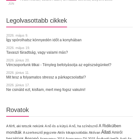
JÚN
Legolvasottabb cikkek
2026. május 9.
Így spórolhatsz könnyedén időt a konyhában
2026. május 19.
Tavaszi fáradtság, vagy valami más?
2026. június 20.
Vércsoportunk titkai - Tényleg befolyásolja az egészségünket?
2026. június 11.
Mit tesz a folyamatos stressz a párkapcsolattal?
2026. június 17.
Ne csináld ezt, kisfiam, mert meg fogsz vakulni!
Rovatok
A Ridikülben
A férfi, aki tetszik nekünk
A nő és a kütyü
A nő, ha színésznő
Állati
mondták
Amiről
A szerkesztő jegyzete
Aktív kikapcsolódás
Aktívan
Apropó
beszélünk
Aranyanyu 2014
Aranyanyu Díj 2015
Árulkodó betűk
Autó
Az