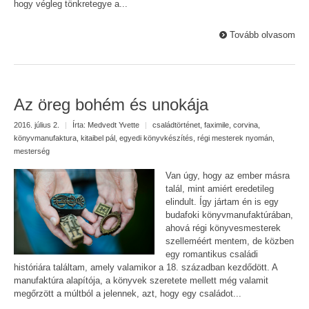
hogy végleg tönkretegye a...
Tovább olvasom
Az öreg bohém és unokája
2016. július 2.
|
Írta:
Medvedt Yvette
|
családtörténet
,
faximile
,
corvina
,
könyvmanufaktura
,
kitaibel pál
,
egyedi könyvkészítés
,
régi mesterek nyomán
,
mesterség
Van úgy, hogy az ember másra
talál, mint amiért eredetileg
elindult. Így jártam én is egy
budafoki könyvmanufaktúrában,
ahová régi könyvesmesterek
szelleméért mentem, de közben
egy romantikus családi
históriára találtam, amely valamikor a 18. században kezdődött. A
manufaktúra alapítója, a könyvek szeretete mellett még valamit
megőrzött a múltból a jelennek, azt, hogy egy családot...