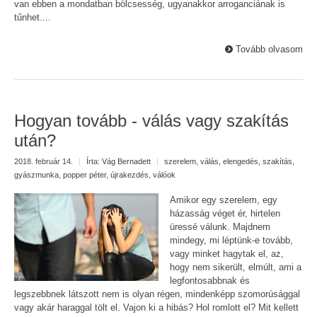
van ebben a mondatban bölcsesség, ugyanakkor arroganciának is
tűnhet....
Tovább olvasom
Hogyan tovább - válás vagy szakítás
után?
2018. február 14.
|
Írta:
Vág Bernadett
|
szerelem
,
válás
,
elengedés
,
szakítás
,
gyászmunka
,
popper péter
,
újrakezdés
,
válóok
Amikor egy szerelem, egy
házasság véget ér, hirtelen
üressé válunk. Majdnem
mindegy, mi léptünk-e tovább,
vagy minket hagytak el, az,
hogy nem sikerült, elmúlt, ami a
legfontosabbnak és
legszebbnek látszott nem is olyan régen, mindenképp szomorúsággal
vagy akár haraggal tölt el. Vajon ki a hibás? Hol romlott el? Mit kellett