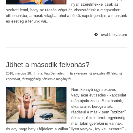
nyári szerelmekkel csak az
szokott lenni, hogy az utazás véget ér, visszatérünk a megszokott
otthonunkba, a másik világba, ahol a hétköznapok gondjai, a munkánk
és esetleg a férjünk vár....
Tovább olvasom
Jöhet a második felvonás?
2018. március 28.
|
Írta:
Vág Bernadett
|
társkeresés
,
újrakezdés 40 felett
,
új
kapcsolat
,
társfüggőség
,
félelem a magánytól
Nem könnyű egy sokéves -
vagy akár évtizedes - kapcsolat
után újrakezdeni. Szokásaink,
elvárásaink berögzültek,
ráadásul a másik sem "szűzen"
érkezik, ő is kiforrott egyéniség
már, talán gyerekei is vannak,
és egy nagy batyu fájdalom a vállán."Ilyen vagyok, így kell szeretni" -