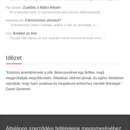
:
Zsákfalu a Mátra tetején
Pál Sándor
"Mi a feleségemmel, és anyósommal nem messze Mátraalmástól,..."
:
A feminizmus visszaüt?
tejútlefetyelő
""A feminizmus óriási csapdája, amikor a nők azt gondolják, a..."
:
Ikrekkel az élet
Irén
"Tisztelt Vida Ágnes.Az iker unokáim három évesek lesznek most..."
Idézet
"Különös teremtmények a nők. Beleszeretnek egy férfibe, majd
megpróbálják megváltoztatni. Általában sikerrel járnak, és egész életükben
sajnálják, hogy ilyen unalmas és megalkuvó emberhez mentek feleségül."
David Gemmell
Általános szerződési feltételeink megismeréséhez