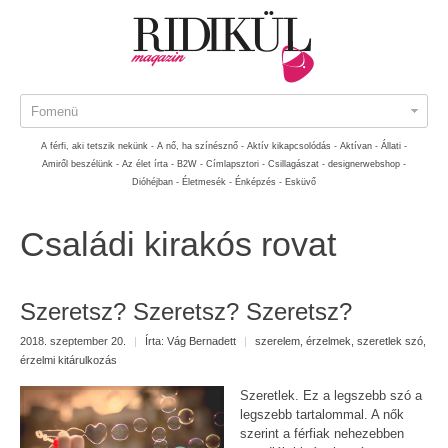
Fomenü
A férfi, aki tetszik nekünk -
A nő, ha színésznő -
Aktív kikapcsolódás -
Aktívan -
Állati -
Amiről beszélünk -
Az élet írta -
B2W -
Címlapsztori -
Csillagászat -
designerwebshop -
Dióhéjban -
Életmesék -
Énképzés -
Esküvő
Családi kirakós rovat
Szeretsz? Szeretsz? Szeretsz?
2018. szeptember 20.
|
Írta:
Vág Bernadett
|
szerelem
,
érzelmek
,
szeretlek szó
,
érzelmi kitárulkozás
Szeretlek. Ez a legszebb szó a
legszebb tartalommal. A nők
szerint a férfiak nehezebben