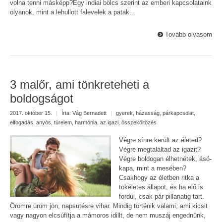
volna tenni másképp?Egy indiai bölcs szerint az emberi kapcsolataink
olyanok, mint a lehullott falevelek a patak...
Tovább olvasom
3 malőr, ami tönkreteheti a
boldogságot
2017. október 15.
|
Írta:
Vág Bernadett
|
gyerek
,
házasság
,
párkapcsolat
,
elfogadás
,
anyós
,
türelem
,
harmónia
,
az igazi
,
összeköltözés
Végre sínre került az életed?
Végre megtaláltad az igazit?
Végre boldogan élhetnétek, ásó-
kapa, mint a mesében?
Csakhogy az életben ritka a
tökéletes állapot, és ha elő is
fordul, csak pár pillanatig tart.
Örömre üröm jön, napsütésre vihar. Mindig történik valami, ami kicsit
vagy nagyon elcsúfítja a mámoros idillt, de nem muszáj engednünk,