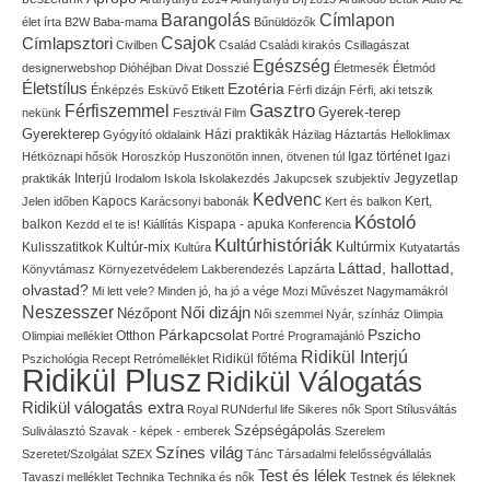
Címlapon
Barangolás
élet írta
B2W
Baba-mama
Bűnüldözők
Címlapsztori
Csajok
Civilben
Család
Családi kirakós
Csillagászat
Egészség
designerwebshop
Dióhéjban
Divat
Dosszié
Életmesék
Életmód
Életstílus
Ezotéria
Énképzés
Esküvő
Etikett
Férfi dizájn
Férfi, aki tetszik
Gasztro
Férfiszemmel
Gyerek-terep
nekünk
Fesztivál
Film
Gyerekterep
Házi praktikák
Gyógyító oldalaink
Házilag
Háztartás
Helloklimax
Igaz történet
Hétköznapi hősök
Horoszkóp
Huszonötön innen, ötvenen túl
Igazi
Interjú
Jegyzetlap
praktikák
Irodalom
Iskola
Iskolakezdés
Jakupcsek szubjektív
Kedvenc
Kapocs
Kert,
Jelen időben
Karácsonyi babonák
Kert és balkon
Kóstoló
balkon
Kispapa - apuka
Kezdd el te is!
Kiállítás
Konferencia
Kultúrhistóriák
Kultúr-mix
Kulisszatitkok
Kultúrmix
Kultúra
Kutyatartás
Láttad, hallottad,
Könyvtámasz
Környezetvédelem
Lakberendezés
Lapzárta
olvastad?
Mi lett vele?
Minden jó, ha jó a vége
Mozi
Művészet
Nagymamákról
Neszesszer
Női dizájn
Nézőpont
Női szemmel
Nyár, színház
Olimpia
Pszicho
Párkapcsolat
Olimpiai melléklet
Otthon
Portré
Programajánló
Ridikül Interjú
Pszichológia
Recept
Retrómelléklet
Ridikül főtéma
Ridikül Plusz
Ridikül Válogatás
Ridikül válogatás extra
Royal
RUNderful life
Sikeres nők
Sport
Stílusváltás
Szépségápolás
Suliválasztó
Szavak - képek - emberek
Szerelem
Színes világ
Szeretet/Szolgálat
SZEX
Tánc
Társadalmi felelősségvállalás
Test és lélek
Tavaszi melléklet
Technika
Technika és nők
Testnek és léleknek