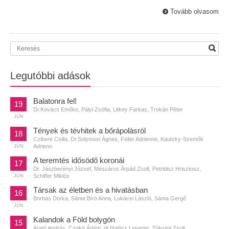
Tovább olvasom
Legutóbbi adások
Balatonra fel!
19
Dr.Kovács Emőke, Pályi Zsófia, Litkey Farkas, Trokán Péter
JÚN
Tények és tévhitek a bőrápolásról
18
Czibere Csilla, Dr.Solymosi Ágnes, Feller Adrienne, Kautzky-Szemők
Adrienn
JÚN
A teremtés idősödő koronái
17
Dr. Jászberényi József, Mészáros Árpád Zsolt, Petridisz Hrisztosz,
Schiffer Miklós
JÚN
Társak az életben és a hivatásban
16
Borbás Dorka, Sánta Bíró Anna, Lukácsi László, Sánta Gergő
JÚN
Kalandok a Föld bolygón
15
Arató András, Czakó Ádám, dr.Halász Levente, Zólyomi Zsolt