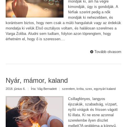
mondják ki, ám ha végre
kimondják, úgy is gondolják. A
férfiak szerint pedig a nők
mondják ki nehezebben, és
korántsem biztos, hogy nem csak a múló hangulatuk vagy az érdekük
mondatja ki velük.Első osztályos voltam, és halálosan szerelmes a
Varga Zoliba. Aludni sem tudtam, folyton azon töprengtem, hogy
érhetném el, hogy ő is szeressen....
Tovább olvasom
Nyár, mámor, kaland
2018. június 6.
|
Írta:
Vág Bernadett
|
szerelem
,
kréta
,
szex
,
egynyári kaland
Csillagfényes, langyos
éjszakák, szabadság, vízpart,
nyíló virágok és frissen vágott
fű illata. Ki ne esne azonnal
szerelembe ilyen díszlet
mellett?A probléma a könnyű,