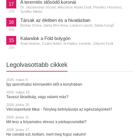
A teremtés idősödő koronái
17
Dr. Jászberényi József, Mészáros Árpád Zsolt, Petridisz Hrisztosz,
Schiffer Miklós
JÚN
Társak az életben és a hivatásban
16
Borbás Dorka, Sánta Bíró Anna, Lukácsi László, Sánta Gergő
JÚN
Kalandok a Föld bolygón
15
Arató András, Czakó Ádám, dr.Halász Levente, Zólyomi Zsolt
JÚN
Legolvasottabb cikkek
2026. május 9.
Így spórolhatsz könnyedén időt a konyhában
2026. május 19.
Tavaszi fáradtság, vagy valami más?
2026. június 20.
Vércsoportunk titkai - Tényleg befolyásolja az egészségünket?
2026. június 11.
Mit tesz a folyamatos stressz a párkapcsolattal?
2026. június 17.
Ne csináld ezt, kisfiam, mert meg fogsz vakulni!