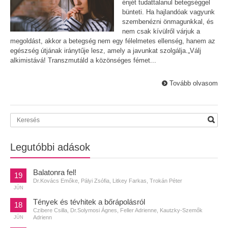
énjét tudattalanul betegséggel
bünteti. Ha hajlandóak vagyunk
szembenézni önmagunkkal, és
nem csak kívülről várjuk a
megoldást, akkor a betegség nem egy félelmetes ellenség, hanem az
egészség útjának iránytűje lesz, amely a javunkat szolgálja.„Válj
alkimistává! Transzmutáld a közönséges fémet...
Tovább olvasom
Legutóbbi adások
Balatonra fel!
19
Dr.Kovács Emőke, Pályi Zsófia, Litkey Farkas, Trokán Péter
JÚN
Tények és tévhitek a bőrápolásról
18
Czibere Csilla, Dr.Solymosi Ágnes, Feller Adrienne, Kautzky-Szemők
Adrienn
JÚN