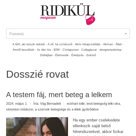
Fomenü
A férfi, aki tetszik nekünk -
A nő, ha színésznő -
Aktív kikapcsolódás -
Aktívan -
Állati -
Amiről beszélünk -
Az élet írta -
B2W -
Címlapsztori -
Csillagászat -
designerwebshop -
Dióhéjban -
Életmesék -
Énképzés -
Esküvő
Dosszié rovat
A testem fáj, mert beteg a lelkem
2024. május 1.
|
Írta:
Vág Bernadett
|
eckhart tolle
,
testi betegség lelki oka
,
simonton módszer
,
a szervek betegsége és a lélek gyötrődése
Ha egy ember cselekedete
ellenkezik saját belső
hitrendszerével, akkor fizikai