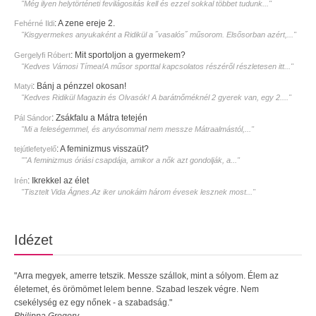
"Még ilyen helytörténeti fevilágositás kell és ezzel sokkal többet tudunk..."
:
A zene ereje 2.
Fehérné Ildi
"Kisgyermekes anyukaként a Ridikül a ˝vasalós˝ műsorom. Elsősorban azért,..."
:
Mit sportoljon a gyermekem?
Gergelyfi Róbert
"Kedves Vámosi Tímea!A műsor sporttal kapcsolatos részéről részletesen itt..."
:
Bánj a pénzzel okosan!
Matyi
"Kedves Ridikül Magazin és Olvasók! A barátnőméknél 2 gyerek van, egy 2...."
:
Zsákfalu a Mátra tetején
Pál Sándor
"Mi a feleségemmel, és anyósommal nem messze Mátraalmástól,..."
:
A feminizmus visszaüt?
tejútlefetyelő
""A feminizmus óriási csapdája, amikor a nők azt gondolják, a..."
:
Ikrekkel az élet
Irén
"Tisztelt Vida Ágnes.Az iker unokáim három évesek lesznek most..."
Idézet
"Arra megyek, amerre tetszik. Messze szállok, mint a sólyom. Élem az
életemet, és örömömet lelem benne. Szabad leszek végre. Nem
csekélység ez egy nőnek - a szabadság."
Philippa Gregory