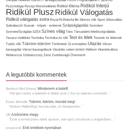
Ridikül Interjú
Pszichológia
Recept
Retrómelléklet
Ridikül főtéma
Ridikül Plusz
Ridikül Válogatás
Ridikül válogatás extra
Royal
RUNderful life
Sikeres nők
Sport
Stílusváltás
Szépségápolás
Suliválasztó
Szavak - képek - emberek
Szerelem
Színes világ
Szeretet/Szolgálat
SZEX
Tánc
Társadalmi felelősségvállalás
Test és lélek
Tavaszi melléklet
Technika
Technika és nők
Testnek és léleknek
Utazás
Tükröm-tükröm
Tudós nők
Történetek
Új szerepben
Városi
barangolás
Városi barangolások
Vásárlás
velem történt
Vidéken
Vitaminkultúra
Webkurzus
Üzletasszony
Zene
Zsebbevágó
Önismeret
A legutóbbi kommentek
:
Mindenem a balett!
Bardóczi-Biró Emese
"Hát igen nehéz a balett!én is Balett ozok 1 éve és balerina szeretnék..."
:
Tükröm, tükröm, mondd meg!
Evans Michelle
"Kedves Ridikül!Egy hozzàszòlàs, èn Budapesten..."
:
A bőrünkre megy
1ffi
"Ezek a természetes foltok olyanok, mint apró zárványok a drágakőben:..."
:
Érdi emlékek nyomában
oraveczné