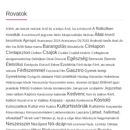
Rovatok
A Ridikülben
A férfi, aki tetszik nekünk
A nő és a kütyü
A nő, ha színésznő
Állati
mondták
Amiről
A szerkesztő jegyzete
Aktív kikapcsolódás
Aktívan
Apropó
beszélünk
Aranyanyu 2014
Aranyanyu Díj 2015
Árulkodó betűk
Autó
Az
Címlapon
Barangolás
élet írta
B2W
Baba-mama
Bűnüldözők
Címlapsztori
Csajok
Civilben
Család
Családi kirakós
Csillagászat
Egészség
designerwebshop
Dióhéjban
Divat
Dosszié
Életmesék
Életmód
Életstílus
Ezotéria
Énképzés
Esküvő
Etikett
Férfi dizájn
Férfi, aki tetszik
Gasztro
Férfiszemmel
Gyerek-terep
nekünk
Fesztivál
Film
Gyerekterep
Házi praktikák
Gyógyító oldalaink
Házilag
Háztartás
Helloklimax
Igaz történet
Hétköznapi hősök
Horoszkóp
Huszonötön innen, ötvenen túl
Igazi
Interjú
Jegyzetlap
praktikák
Irodalom
Iskola
Iskolakezdés
Jakupcsek szubjektív
Kedvenc
Kapocs
Kert,
Jelen időben
Karácsonyi babonák
Kert és balkon
Kóstoló
balkon
Kispapa - apuka
Kezdd el te is!
Kiállítás
Konferencia
Kultúrhistóriák
Kultúr-mix
Kulisszatitkok
Kultúrmix
Kultúra
Kutyatartás
Láttad, hallottad,
Könyvtámasz
Környezetvédelem
Lakberendezés
Lapzárta
olvastad?
Mi lett vele?
Minden jó, ha jó a vége
Mozi
Művészet
Nagymamákról
Neszesszer
Női dizájn
Nézőpont
Női szemmel
Nyár, színház
Olimpia
Pszicho
Párkapcsolat
Olimpiai melléklet
Otthon
Portré
Programajánló