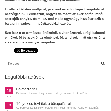
Ezúttal a Balaton múltjáról, jelenéről és különleges hangulatáról
beszélgetünk. Felidézzük, hogyan változott az évek során, mitől
szeretjük ennyire, és mi az, ami ma is ugyanúgy hozzátartozik a
balatoni nyárhoz, mint évtizedekkel ezelőtt.
Szó lesz a tó természeti értékeiről, a vitorlázásról, a régi balatoni
emlékekről és azokról az élményekről, amelyek miatt újra és újra
visszatérünk a magyar tengerhez.
Legutóbbi adások
Balatonra fel!
19
Dr.Kovács Emőke, Pályi Zsófia, Litkey Farkas, Trokán Péter
JÚN
Tények és tévhitek a bőrápolásról
18
Czibere Csilla, Dr.Solymosi Ágnes, Feller Adrienne, Kautzky-Szemők
Adrienn
JÚN