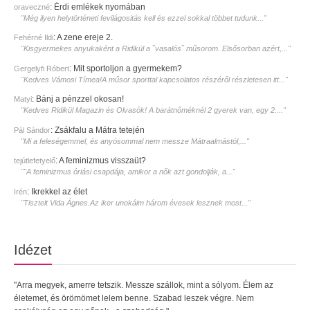
:
Érdi emlékek nyomában
oraveczné
"Még ilyen helytörténeti fevilágositás kell és ezzel sokkal többet tudunk..."
:
A zene ereje 2.
Fehérné Ildi
"Kisgyermekes anyukaként a Ridikül a ˝vasalós˝ műsorom. Elsősorban azért,..."
:
Mit sportoljon a gyermekem?
Gergelyfi Róbert
"Kedves Vámosi Tímea!A műsor sporttal kapcsolatos részéről részletesen itt..."
:
Bánj a pénzzel okosan!
Matyi
"Kedves Ridikül Magazin és Olvasók! A barátnőméknél 2 gyerek van, egy 2...."
:
Zsákfalu a Mátra tetején
Pál Sándor
"Mi a feleségemmel, és anyósommal nem messze Mátraalmástól,..."
:
A feminizmus visszaüt?
tejútlefetyelő
""A feminizmus óriási csapdája, amikor a nők azt gondolják, a..."
:
Ikrekkel az élet
Irén
"Tisztelt Vida Ágnes.Az iker unokáim három évesek lesznek most..."
Idézet
"Arra megyek, amerre tetszik. Messze szállok, mint a sólyom. Élem az
életemet, és örömömet lelem benne. Szabad leszek végre. Nem