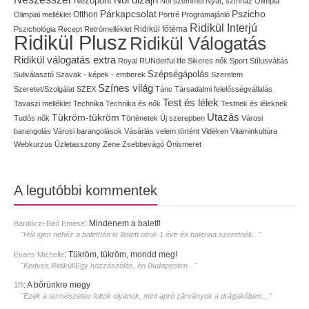
Nézőpont
Női szemmel
Nyár, színház
Olimpia
Pszicho
Párkapcsolat
Olimpiai melléklet
Otthon
Portré
Programajánló
Ridikül Interjú
Pszichológia
Recept
Retrómelléklet
Ridikül főtéma
Ridikül Plusz
Ridikül Válogatás
Ridikül válogatás extra
Royal
RUNderful life
Sikeres nők
Sport
Stílusváltás
Szépségápolás
Suliválasztó
Szavak - képek - emberek
Szerelem
Színes világ
Szeretet/Szolgálat
SZEX
Tánc
Társadalmi felelősségvállalás
Test és lélek
Tavaszi melléklet
Technika
Technika és nők
Testnek és léleknek
Utazás
Tükröm-tükröm
Tudós nők
Történetek
Új szerepben
Városi
barangolás
Városi barangolások
Vásárlás
velem történt
Vidéken
Vitaminkultúra
Webkurzus
Üzletasszony
Zene
Zsebbevágó
Önismeret
A legutóbbi kommentek
:
Mindenem a balett!
Bardóczi-Biró Emese
"Hát igen nehéz a balett!én is Balett ozok 1 éve és balerina szeretnék..."
:
Tükröm, tükröm, mondd meg!
Evans Michelle
"Kedves Ridikül!Egy hozzàszòlàs, èn Budapesten..."
:
A bőrünkre megy
1ffi
"Ezek a természetes foltok olyanok, mint apró zárványok a drágakőben:..."