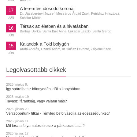
A teremtés idősödő koronái
17
Dr. Jászberényi József, Mészáros Árpád Zsolt, Petridisz Hrisztosz,
Schiffer Miklós
JÚN
Társak az életben és a hivatásban
16
Borbás Dorka, Sánta Bíró Anna, Lukácsi László, Sánta Gergő
JÚN
Kalandok a Föld bolygón
15
Arató András, Czakó Ádám, dr.Halász Levente, Zólyomi Zsolt
JÚN
Legolvasottabb cikkek
2026. május 9.
Így spórolhatsz könnyedén időt a konyhában
2026. május 19.
Tavaszi fáradtság, vagy valami más?
2026. június 20.
Vércsoportunk titkai - Tényleg befolyásolja az egészségünket?
2026. június 11.
Mit tesz a folyamatos stressz a párkapcsolattal?
2026. június 17.