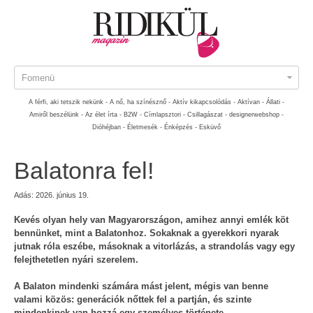
Fomenü
A férfi, aki tetszik nekünk -
A nő, ha színésznő -
Aktív kikapcsolódás -
Aktívan -
Állati -
Amiről beszélünk -
Az élet írta -
B2W -
Címlapsztori -
Csillagászat -
designerwebshop -
Dióhéjban -
Életmesék -
Énképzés -
Esküvő
Balatonra fel!
Adás: 2026. június 19.
Kevés olyan hely van Magyarországon, amihez annyi emlék köt
bennünket, mint a Balatonhoz. Sokaknak a gyerekkori nyarak
jutnak róla eszébe, másoknak a vitorlázás, a strandolás vagy egy
felejthetetlen nyári szerelem.
A Balaton mindenki számára mást jelent, mégis van benne
valami közös: generációk nőttek fel a partján, és szinte
mindenkinek van hozzá egy személyes története.