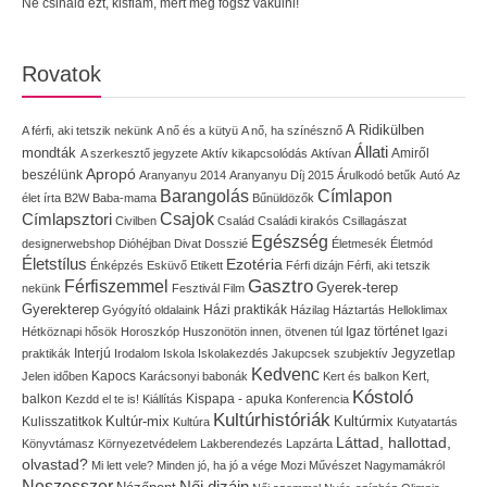
Ne csináld ezt, kisfiam, mert meg fogsz vakulni!
Rovatok
A Ridikülben
A férfi, aki tetszik nekünk
A nő és a kütyü
A nő, ha színésznő
Állati
mondták
Amiről
A szerkesztő jegyzete
Aktív kikapcsolódás
Aktívan
Apropó
beszélünk
Aranyanyu 2014
Aranyanyu Díj 2015
Árulkodó betűk
Autó
Az
Címlapon
Barangolás
élet írta
B2W
Baba-mama
Bűnüldözők
Címlapsztori
Csajok
Civilben
Család
Családi kirakós
Csillagászat
Egészség
designerwebshop
Dióhéjban
Divat
Dosszié
Életmesék
Életmód
Életstílus
Ezotéria
Énképzés
Esküvő
Etikett
Férfi dizájn
Férfi, aki tetszik
Gasztro
Férfiszemmel
Gyerek-terep
nekünk
Fesztivál
Film
Gyerekterep
Házi praktikák
Gyógyító oldalaink
Házilag
Háztartás
Helloklimax
Igaz történet
Hétköznapi hősök
Horoszkóp
Huszonötön innen, ötvenen túl
Igazi
Interjú
Jegyzetlap
praktikák
Irodalom
Iskola
Iskolakezdés
Jakupcsek szubjektív
Kedvenc
Kapocs
Kert,
Jelen időben
Karácsonyi babonák
Kert és balkon
Kóstoló
balkon
Kispapa - apuka
Kezdd el te is!
Kiállítás
Konferencia
Kultúrhistóriák
Kultúr-mix
Kulisszatitkok
Kultúrmix
Kultúra
Kutyatartás
Láttad, hallottad,
Könyvtámasz
Környezetvédelem
Lakberendezés
Lapzárta
olvastad?
Mi lett vele?
Minden jó, ha jó a vége
Mozi
Művészet
Nagymamákról
Neszesszer
Női dizájn