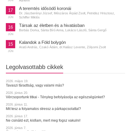
Adrienn
JÚN
A teremtés idősödő koronái
17
Dr. Jászberényi József, Mészáros Árpád Zsolt, Petridisz Hrisztosz,
Schiffer Miklós
JÚN
Társak az életben és a hivatásban
16
Borbás Dorka, Sánta Bíró Anna, Lukácsi László, Sánta Gergő
JÚN
Kalandok a Föld bolygón
15
Arató András, Czakó Ádám, dr.Halász Levente, Zólyomi Zsolt
JÚN
Legolvasottabb cikkek
2026. május 19.
Tavaszi fáradtság, vagy valami más?
2026. június 20.
Vércsoportunk titkai - Tényleg befolyásolja az egészségünket?
2026. június 11.
Mit tesz a folyamatos stressz a párkapcsolattal?
2026. június 17.
Ne csináld ezt, kisfiam, mert meg fogsz vakulni!
2026. június 7.