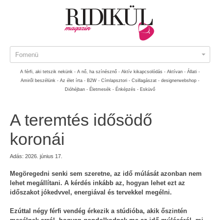
Fomenü
A férfi, aki tetszik nekünk -
A nő, ha színésznő -
Aktív kikapcsolódás -
Aktívan -
Állati -
Amiről beszélünk -
Az élet írta -
B2W -
Címlapsztori -
Csillagászat -
designerwebshop -
Dióhéjban -
Életmesék -
Énképzés -
Esküvő
A teremtés idősödő
koronái
Adás: 2026. június 17.
Megöregedni senki sem szeretne, az idő múlását azonban nem
lehet megállítani. A kérdés inkább az, hogyan lehet ezt az
időszakot jókedvvel, energiával és tervekkel megélni.
Ezúttal négy férfi vendég érkezik a stúdióba, akik őszintén