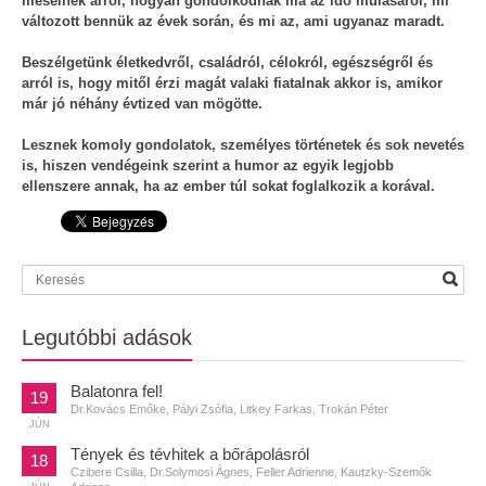
mesélnek arról, hogyan gondolkodnak ma az idő múlásáról, mi
változott bennük az évek során, és mi az, ami ugyanaz maradt.
Beszélgetünk életkedvről, családról, célokról, egészségről és
arról is, hogy mitől érzi magát valaki fiatalnak akkor is, amikor
már jó néhány évtized van mögötte.
Lesznek komoly gondolatok, személyes történetek és sok nevetés
is, hiszen vendégeink szerint a humor az egyik legjobb
ellenszere annak, ha az ember túl sokat foglalkozik a korával.
Legutóbbi adások
Balatonra fel!
19
Dr.Kovács Emőke, Pályi Zsófia, Litkey Farkas, Trokán Péter
JÚN
Tények és tévhitek a bőrápolásról
18
Czibere Csilla, Dr.Solymosi Ágnes, Feller Adrienne, Kautzky-Szemők