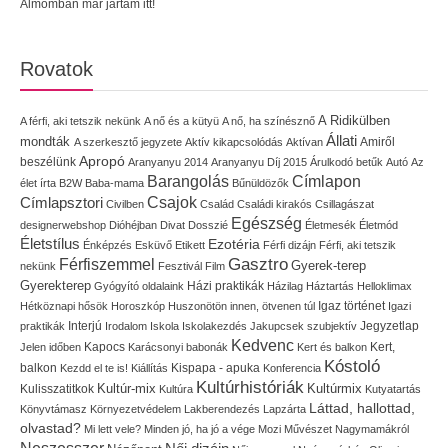
Álmomban már jártam itt!
Rovatok
A Ridikülben
A férfi, aki tetszik nekünk
A nő és a kütyü
A nő, ha színésznő
Állati
mondták
Amiről
A szerkesztő jegyzete
Aktív kikapcsolódás
Aktívan
Apropó
beszélünk
Aranyanyu 2014
Aranyanyu Díj 2015
Árulkodó betűk
Autó
Az
Címlapon
Barangolás
élet írta
B2W
Baba-mama
Bűnüldözők
Címlapsztori
Csajok
Civilben
Család
Családi kirakós
Csillagászat
Egészség
designerwebshop
Dióhéjban
Divat
Dosszié
Életmesék
Életmód
Életstílus
Ezotéria
Énképzés
Esküvő
Etikett
Férfi dizájn
Férfi, aki tetszik
Gasztro
Férfiszemmel
Gyerek-terep
nekünk
Fesztivál
Film
Gyerekterep
Házi praktikák
Gyógyító oldalaink
Házilag
Háztartás
Helloklimax
Igaz történet
Hétköznapi hősök
Horoszkóp
Huszonötön innen, ötvenen túl
Igazi
Interjú
Jegyzetlap
praktikák
Irodalom
Iskola
Iskolakezdés
Jakupcsek szubjektív
Kedvenc
Kapocs
Kert,
Jelen időben
Karácsonyi babonák
Kert és balkon
Kóstoló
balkon
Kispapa - apuka
Kezdd el te is!
Kiállítás
Konferencia
Kultúrhistóriák
Kultúr-mix
Kulisszatitkok
Kultúrmix
Kultúra
Kutyatartás
Láttad, hallottad,
Könyvtámasz
Környezetvédelem
Lakberendezés
Lapzárta
olvastad?
Mi lett vele?
Minden jó, ha jó a vége
Mozi
Művészet
Nagymamákról
Neszesszer