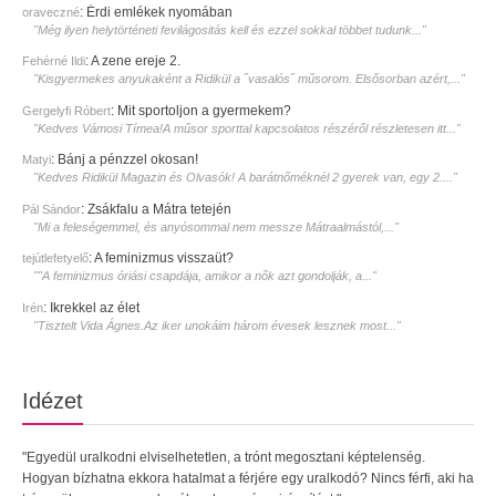
:
Érdi emlékek nyomában
oraveczné
"Még ilyen helytörténeti fevilágositás kell és ezzel sokkal többet tudunk..."
:
A zene ereje 2.
Fehérné Ildi
"Kisgyermekes anyukaként a Ridikül a ˝vasalós˝ műsorom. Elsősorban azért,..."
:
Mit sportoljon a gyermekem?
Gergelyfi Róbert
"Kedves Vámosi Tímea!A műsor sporttal kapcsolatos részéről részletesen itt..."
:
Bánj a pénzzel okosan!
Matyi
"Kedves Ridikül Magazin és Olvasók! A barátnőméknél 2 gyerek van, egy 2...."
:
Zsákfalu a Mátra tetején
Pál Sándor
"Mi a feleségemmel, és anyósommal nem messze Mátraalmástól,..."
:
A feminizmus visszaüt?
tejútlefetyelő
""A feminizmus óriási csapdája, amikor a nők azt gondolják, a..."
:
Ikrekkel az élet
Irén
"Tisztelt Vida Ágnes.Az iker unokáim három évesek lesznek most..."
Idézet
"Egyedül uralkodni elviselhetetlen, a trónt megosztani képtelenség.
Hogyan bízhatna ekkora hatalmat a férjére egy uralkodó? Nincs férfi, aki ha