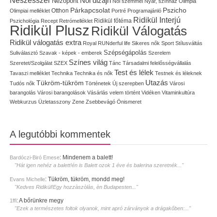
Női dizájn
Nézőpont
Női szemmel
Nyár, színház
Olimpia
Pszicho
Párkapcsolat
Olimpiai melléklet
Otthon
Portré
Programajánló
Ridikül Interjú
Pszichológia
Recept
Retrómelléklet
Ridikül főtéma
Ridikül Plusz
Ridikül Válogatás
Ridikül válogatás extra
Royal
RUNderful life
Sikeres nők
Sport
Stílusváltás
Szépségápolás
Suliválasztó
Szavak - képek - emberek
Szerelem
Színes világ
Szeretet/Szolgálat
SZEX
Tánc
Társadalmi felelősségvállalás
Test és lélek
Tavaszi melléklet
Technika
Technika és nők
Testnek és léleknek
Utazás
Tükröm-tükröm
Tudós nők
Történetek
Új szerepben
Városi
barangolás
Városi barangolások
Vásárlás
velem történt
Vidéken
Vitaminkultúra
Webkurzus
Üzletasszony
Zene
Zsebbevágó
Önismeret
A legutóbbi kommentek
:
Mindenem a balett!
Bardóczi-Biró Emese
"Hát igen nehéz a balett!én is Balett ozok 1 éve és balerina szeretnék..."
:
Tükröm, tükröm, mondd meg!
Evans Michelle
"Kedves Ridikül!Egy hozzàszòlàs, èn Budapesten..."
:
A bőrünkre megy
1ffi
"Ezek a természetes foltok olyanok, mint apró zárványok a drágakőben:..."