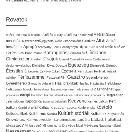
Ne csináld ezt, kisfiam, mert meg fogsz vakulni!
Rovatok
A Ridikülben
A férfi, aki tetszik nekünk
A nő és a kütyü
A nő, ha színésznő
Állati
mondták
Amiről
A szerkesztő jegyzete
Aktív kikapcsolódás
Aktívan
Apropó
beszélünk
Aranyanyu 2014
Aranyanyu Díj 2015
Árulkodó betűk
Autó
Az
Címlapon
Barangolás
élet írta
B2W
Baba-mama
Bűnüldözők
Címlapsztori
Csajok
Civilben
Család
Családi kirakós
Csillagászat
Egészség
designerwebshop
Dióhéjban
Divat
Dosszié
Életmesék
Életmód
Életstílus
Ezotéria
Énképzés
Esküvő
Etikett
Férfi dizájn
Férfi, aki tetszik
Gasztro
Férfiszemmel
Gyerek-terep
nekünk
Fesztivál
Film
Gyerekterep
Házi praktikák
Gyógyító oldalaink
Házilag
Háztartás
Helloklimax
Igaz történet
Hétköznapi hősök
Horoszkóp
Huszonötön innen, ötvenen túl
Igazi
Interjú
Jegyzetlap
praktikák
Irodalom
Iskola
Iskolakezdés
Jakupcsek szubjektív
Kedvenc
Kapocs
Kert,
Jelen időben
Karácsonyi babonák
Kert és balkon
Kóstoló
balkon
Kispapa - apuka
Kezdd el te is!
Kiállítás
Konferencia
Kultúrhistóriák
Kultúr-mix
Kulisszatitkok
Kultúrmix
Kultúra
Kutyatartás
Láttad, hallottad,
Könyvtámasz
Környezetvédelem
Lakberendezés
Lapzárta
olvastad?
Mi lett vele?
Minden jó, ha jó a vége
Mozi
Művészet
Nagymamákról
Neszesszer
Női dizájn
Nézőpont
Női szemmel
Nyár, színház
Olimpia