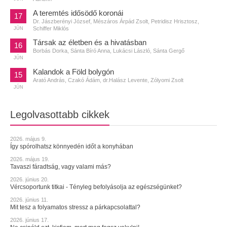
A teremtés idősödő koronái
17
Dr. Jászberényi József, Mészáros Árpád Zsolt, Petridisz Hrisztosz,
Schiffer Miklós
JÚN
Társak az életben és a hivatásban
16
Borbás Dorka, Sánta Bíró Anna, Lukácsi László, Sánta Gergő
JÚN
Kalandok a Föld bolygón
15
Arató András, Czakó Ádám, dr.Halász Levente, Zólyomi Zsolt
JÚN
Legolvasottabb cikkek
2026. május 9.
Így spórolhatsz könnyedén időt a konyhában
2026. május 19.
Tavaszi fáradtság, vagy valami más?
2026. június 20.
Vércsoportunk titkai - Tényleg befolyásolja az egészségünket?
2026. június 11.
Mit tesz a folyamatos stressz a párkapcsolattal?
2026. június 17.