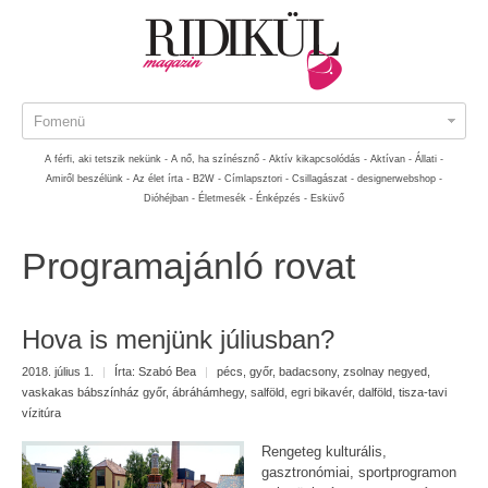
Fomenü
A férfi, aki tetszik nekünk -
A nő, ha színésznő -
Aktív kikapcsolódás -
Aktívan -
Állati -
Amiről beszélünk -
Az élet írta -
B2W -
Címlapsztori -
Csillagászat -
designerwebshop -
Dióhéjban -
Életmesék -
Énképzés -
Esküvő
Programajánló rovat
Hova is menjünk júliusban?
2018. július 1.
|
Írta:
Szabó Bea
|
pécs
,
győr
,
badacsony
,
zsolnay negyed
,
vaskakas bábszínház győr
,
ábráhámhegy
,
salföld
,
egri bikavér
,
dalföld
,
tisza-tavi
vízitúra
Rengeteg kulturális,
gasztronómiai, sportprogramon