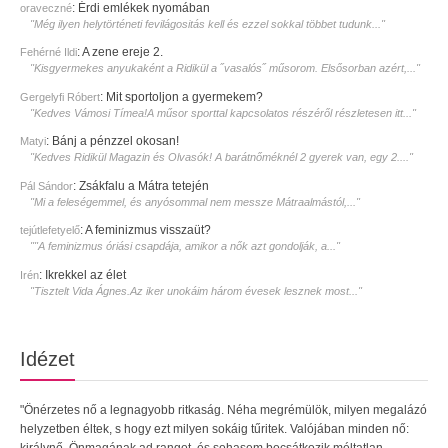
:
Érdi emlékek nyomában
oraveczné
"Még ilyen helytörténeti fevilágositás kell és ezzel sokkal többet tudunk..."
:
A zene ereje 2.
Fehérné Ildi
"Kisgyermekes anyukaként a Ridikül a ˝vasalós˝ műsorom. Elsősorban azért,..."
:
Mit sportoljon a gyermekem?
Gergelyfi Róbert
"Kedves Vámosi Tímea!A műsor sporttal kapcsolatos részéről részletesen itt..."
:
Bánj a pénzzel okosan!
Matyi
"Kedves Ridikül Magazin és Olvasók! A barátnőméknél 2 gyerek van, egy 2...."
:
Zsákfalu a Mátra tetején
Pál Sándor
"Mi a feleségemmel, és anyósommal nem messze Mátraalmástól,..."
:
A feminizmus visszaüt?
tejútlefetyelő
""A feminizmus óriási csapdája, amikor a nők azt gondolják, a..."
:
Ikrekkel az élet
Irén
"Tisztelt Vida Ágnes.Az iker unokáim három évesek lesznek most..."
Idézet
"Önérzetes nő a legnagyobb ritkaság. Néha megrémülök, milyen megalázó
helyzetben éltek, s hogy ezt milyen sokáig tűritek. Valójában minden nő:
királynő. Önmagának ad rangot, és sohasem bocsátkozik méltatlan