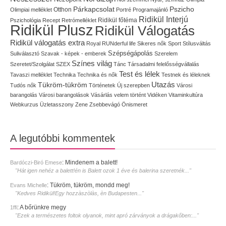
Pszicho
Párkapcsolat
Olimpiai melléklet
Otthon
Portré
Programajánló
Ridikül Interjú
Pszichológia
Recept
Retrómelléklet
Ridikül főtéma
Ridikül Plusz
Ridikül Válogatás
Ridikül válogatás extra
Royal
RUNderful life
Sikeres nők
Sport
Stílusváltás
Szépségápolás
Suliválasztó
Szavak - képek - emberek
Szerelem
Színes világ
Szeretet/Szolgálat
SZEX
Tánc
Társadalmi felelősségvállalás
Test és lélek
Tavaszi melléklet
Technika
Technika és nők
Testnek és léleknek
Utazás
Tükröm-tükröm
Tudós nők
Történetek
Új szerepben
Városi
barangolás
Városi barangolások
Vásárlás
velem történt
Vidéken
Vitaminkultúra
Webkurzus
Üzletasszony
Zene
Zsebbevágó
Önismeret
A legutóbbi kommentek
:
Mindenem a balett!
Bardóczi-Biró Emese
"Hát igen nehéz a balett!én is Balett ozok 1 éve és balerina szeretnék..."
:
Tükröm, tükröm, mondd meg!
Evans Michelle
"Kedves Ridikül!Egy hozzàszòlàs, èn Budapesten..."
:
A bőrünkre megy
1ffi
"Ezek a természetes foltok olyanok, mint apró zárványok a drágakőben:..."