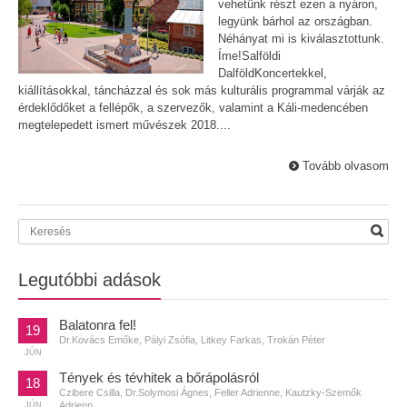
vehetünk részt ezen a nyáron,
legyünk bárhol az országban.
Néhányat mi is kiválasztottunk.
Íme!Salföldi
DalföldKoncertekkel,
kiállításokkal, táncházzal és sok más kulturális programmal várják az
érdeklődőket a fellépők, a szervezők, valamint a Káli-medencében
megtelepedett ismert művészek 2018....
Tovább olvasom
Legutóbbi adások
Balatonra fel!
19
Dr.Kovács Emőke, Pályi Zsófia, Litkey Farkas, Trokán Péter
JÚN
Tények és tévhitek a bőrápolásról
18
Czibere Csilla, Dr.Solymosi Ágnes, Feller Adrienne, Kautzky-Szemők
Adrienn
JÚN