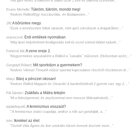
"Hát igen nehéz a balett!én is Balett ozok 1 éve és balerina szeretnék..."
:
Tükröm, tükröm, mondd meg!
Evans Michelle
"Kedves Ridikül!Egy hozzàszòlàs, èn Budapesten..."
:
A bőrünkre megy
1ffi
"Ezek a természetes foltok olyanok, mint apró zárványok a drágakőben:..."
:
Érdi emlékek nyomában
oraveczné
"Még ilyen helytörténeti fevilágositás kell és ezzel sokkal többet tudunk..."
:
A zene ereje 2.
Fehérné Ildi
"Kisgyermekes anyukaként a Ridikül a ˝vasalós˝ műsorom. Elsősorban azért,..."
:
Mit sportoljon a gyermekem?
Gergelyfi Róbert
"Kedves Vámosi Tímea!A műsor sporttal kapcsolatos részéről részletesen itt..."
:
Bánj a pénzzel okosan!
Matyi
"Kedves Ridikül Magazin és Olvasók! A barátnőméknél 2 gyerek van, egy 2...."
:
Zsákfalu a Mátra tetején
Pál Sándor
"Mi a feleségemmel, és anyósommal nem messze Mátraalmástól,..."
:
A feminizmus visszaüt?
tejútlefetyelő
""A feminizmus óriási csapdája, amikor a nők azt gondolják, a..."
:
Ikrekkel az élet
Irén
"Tisztelt Vida Ágnes.Az iker unokáim három évesek lesznek most..."