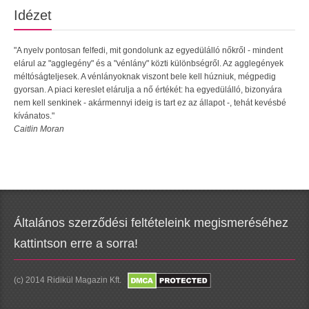
Idézet
"A nyelv pontosan felfedi, mit gondolunk az egyedülálló nőkről - mindent
elárul az "agglegény" és a "vénlány" közti különbségről. Az agglegények
méltóságteljesek. A vénlányoknak viszont bele kell húzniuk, mégpedig
gyorsan. A piaci kereslet elárulja a nő értékét: ha egyedülálló, bizonyára
nem kell senkinek - akármennyi ideig is tart ez az állapot -, tehát kevésbé
kívánatos."
Caitlin Moran
Általános szerződési feltételeink megismeréséhez
kattintson erre a sorra!
(c) 2014 Ridikül Magazin Kft.