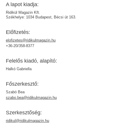
A lapot kiadja:
Ridikül Magazin Kft.
Székhelye: 1034 Budapest, Bécsi út 163.
Elő­fizetés:
elofizetes@ridikulmagazin.hu
+36-20/358-8377
Felelős kiadó, alapító:
Halkó Gabriella
Főszer­kesztő:
Szabó Bea
szabo.bea@ridikulmagazin.hu
Szerkesz­tőség:
ridikul@ridikulmagazin.hu