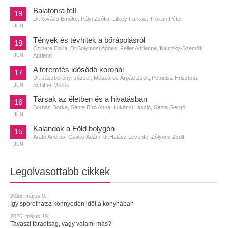
Balatonra fel!
19
Dr.Kovács Emőke, Pályi Zsófia, Litkey Farkas, Trokán Péter
JÚN
Tények és tévhitek a bőrápolásról
18
Czibere Csilla, Dr.Solymosi Ágnes, Feller Adrienne, Kautzky-Szemők
Adrienn
JÚN
A teremtés idősödő koronái
17
Dr. Jászberényi József, Mészáros Árpád Zsolt, Petridisz Hrisztosz,
Schiffer Miklós
JÚN
Társak az életben és a hivatásban
16
Borbás Dorka, Sánta Bíró Anna, Lukácsi László, Sánta Gergő
JÚN
Kalandok a Föld bolygón
15
Arató András, Czakó Ádám, dr.Halász Levente, Zólyomi Zsolt
JÚN
Legolvasottabb cikkek
2026. május 9.
Így spórolhatsz könnyedén időt a konyhában
2026. május 19.
Tavaszi fáradtság, vagy valami más?