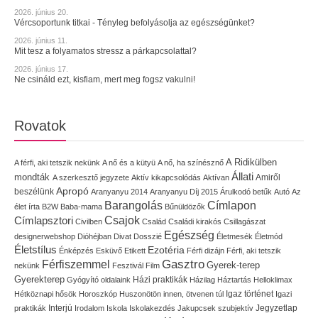
2026. június 20.
Vércsoportunk titkai - Tényleg befolyásolja az egészségünket?
2026. június 11.
Mit tesz a folyamatos stressz a párkapcsolattal?
2026. június 17.
Ne csináld ezt, kisfiam, mert meg fogsz vakulni!
Rovatok
A Ridikülben
A férfi, aki tetszik nekünk
A nő és a kütyü
A nő, ha színésznő
Állati
mondták
Amiről
A szerkesztő jegyzete
Aktív kikapcsolódás
Aktívan
Apropó
beszélünk
Aranyanyu 2014
Aranyanyu Díj 2015
Árulkodó betűk
Autó
Az
Címlapon
Barangolás
élet írta
B2W
Baba-mama
Bűnüldözők
Címlapsztori
Csajok
Civilben
Család
Családi kirakós
Csillagászat
Egészség
designerwebshop
Dióhéjban
Divat
Dosszié
Életmesék
Életmód
Életstílus
Ezotéria
Énképzés
Esküvő
Etikett
Férfi dizájn
Férfi, aki tetszik
Gasztro
Férfiszemmel
Gyerek-terep
nekünk
Fesztivál
Film
Gyerekterep
Házi praktikák
Gyógyító oldalaink
Házilag
Háztartás
Helloklimax
Igaz történet
Hétköznapi hősök
Horoszkóp
Huszonötön innen, ötvenen túl
Igazi
Interjú
Jegyzetlap
praktikák
Irodalom
Iskola
Iskolakezdés
Jakupcsek szubjektív