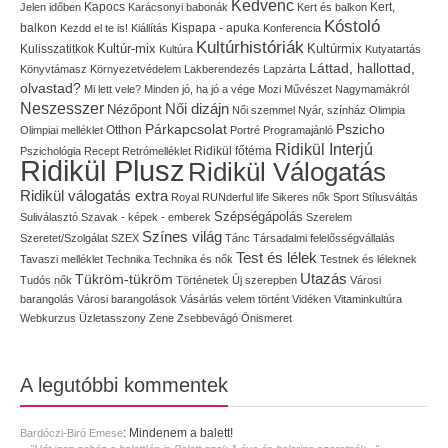
Kedvenc
Kapocs
Kert,
Jelen időben
Karácsonyi babonák
Kert és balkon
Kóstoló
balkon
Kispapa - apuka
Kezdd el te is!
Kiállítás
Konferencia
Kultúrhistóriák
Kultúr-mix
Kulisszatitkok
Kultúrmix
Kultúra
Kutyatartás
Láttad, hallottad,
Könyvtámasz
Környezetvédelem
Lakberendezés
Lapzárta
olvastad?
Mi lett vele?
Minden jó, ha jó a vége
Mozi
Művészet
Nagymamákról
Neszesszer
Női dizájn
Nézőpont
Női szemmel
Nyár, színház
Olimpia
Pszicho
Párkapcsolat
Olimpiai melléklet
Otthon
Portré
Programajánló
Ridikül Interjú
Pszichológia
Recept
Retrómelléklet
Ridikül főtéma
Ridikül Plusz
Ridikül Válogatás
Ridikül válogatás extra
Royal
RUNderful life
Sikeres nők
Sport
Stílusváltás
Szépségápolás
Suliválasztó
Szavak - képek - emberek
Szerelem
Színes világ
Szeretet/Szolgálat
SZEX
Tánc
Társadalmi felelősségvállalás
Test és lélek
Tavaszi melléklet
Technika
Technika és nők
Testnek és léleknek
Utazás
Tükröm-tükröm
Tudós nők
Történetek
Új szerepben
Városi
barangolás
Városi barangolások
Vásárlás
velem történt
Vidéken
Vitaminkultúra
Webkurzus
Üzletasszony
Zene
Zsebbevágó
Önismeret
A legutóbbi kommentek
:
Mindenem a balett!
Bardóczi-Biró Emese