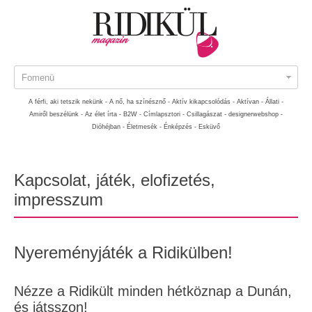
Fomenü
A férfi, aki tetszik nekünk -
A nő, ha színésznő -
Aktív kikapcsolódás -
Aktívan -
Állati -
Amiről beszélünk -
Az élet írta -
B2W -
Címlapsztori -
Csillagászat -
designerwebshop -
Dióhéjban -
Életmesék -
Énképzés -
Esküvő
Kapcsolat, játék, elofizetés,
impresszum
Nyereményjáték a Ridikülben!
Nézze a Ridikült minden hétköznap a Dunán,
és játsszon!