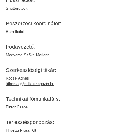
Il­lusztrá­ciók:
Shutterstock
Beszer­zési koordinátor:
Bara Ildikó
Iroda­vezető:
Magyarné Szőke Mariann
Szerkesz­tőségi titkár:
Köcse Ágnes
titkarsag@ridikulmagazin.hu
Tech­nikai főmunkatárs:
Fintor Csaba
Terjesztés­gondozás:
Hírvilág Press Kft.