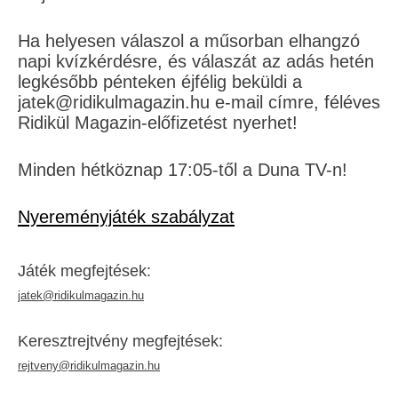
Ha helyesen válaszol a műsorban elhangzó
napi kvízkérdésre, és válaszát az adás hetén
legkésőbb pénteken éjfélig beküldi a
jatek@ridikulmagazin.hu e-mail címre, féléves
Ridikül Magazin-előfizetést nyerhet!
Minden hétköznap 17:05-től a Duna TV-n!
Nyereményjáték szabályzat
Játék megfejtések:
jatek@ridikulmagazin.hu
Kereszt­rejtvény megfejtések:
rejtveny@ridikulmagazin.hu