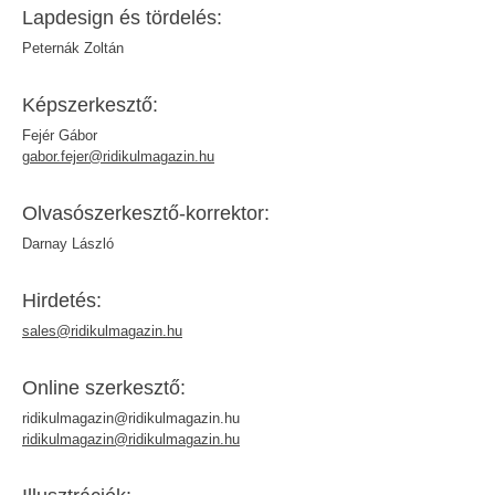
Lapdesign és tördelés:
Peternák Zoltán
Képszerkesztő:
Fejér Gábor
gabor.fejer@ridikulmagazin.hu
Olvasó­szerkesztő-korrektor:
Darnay László
Hirdetés:
sales@ridikulmagazin.hu
Online szerkesztő:
ridikulmagazin@ridikulmagazin.hu
ridikulmagazin@ridikulmagazin.hu