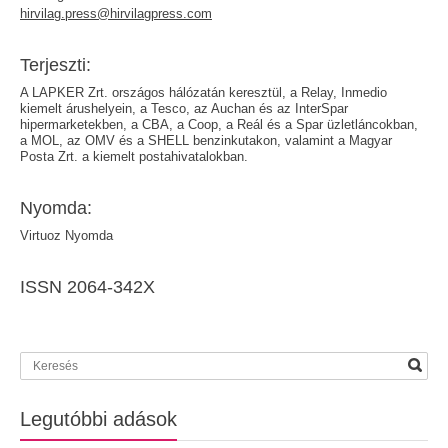
hirvilag.press@hirvilagpress.com
Terjeszti:
A LAPKER Zrt. országos hálózatán keresztül, a Relay, Inmedio
kiemelt árushelyein, a Tesco, az Auchan és az InterSpar
hipermarketekben, a CBA, a Coop, a Reál és a Spar üzletláncokban,
a MOL, az OMV és a SHELL benzinkutakon, valamint a Magyar
Posta Zrt. a kiemelt postahivatalokban.
Nyomda:
Virtuoz Nyomda
ISSN 2064-342X
Legutóbbi adások