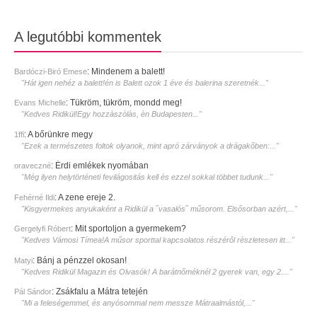
A legutóbbi kommentek
:
Mindenem a balett!
Bardóczi-Biró Emese
"Hát igen nehéz a balett!én is Balett ozok 1 éve és balerina szeretnék..."
:
Tükröm, tükröm, mondd meg!
Evans Michelle
"Kedves Ridikül!Egy hozzàszòlàs, èn Budapesten..."
:
A bőrünkre megy
1ffi
"Ezek a természetes foltok olyanok, mint apró zárványok a drágakőben:..."
:
Érdi emlékek nyomában
oraveczné
"Még ilyen helytörténeti fevilágositás kell és ezzel sokkal többet tudunk..."
:
A zene ereje 2.
Fehérné Ildi
"Kisgyermekes anyukaként a Ridikül a ˝vasalós˝ műsorom. Elsősorban azért,..."
:
Mit sportoljon a gyermekem?
Gergelyfi Róbert
"Kedves Vámosi Tímea!A műsor sporttal kapcsolatos részéről részletesen itt..."
:
Bánj a pénzzel okosan!
Matyi
"Kedves Ridikül Magazin és Olvasók! A barátnőméknél 2 gyerek van, egy 2...."
:
Zsákfalu a Mátra tetején
Pál Sándor
"Mi a feleségemmel, és anyósommal nem messze Mátraalmástól,..."