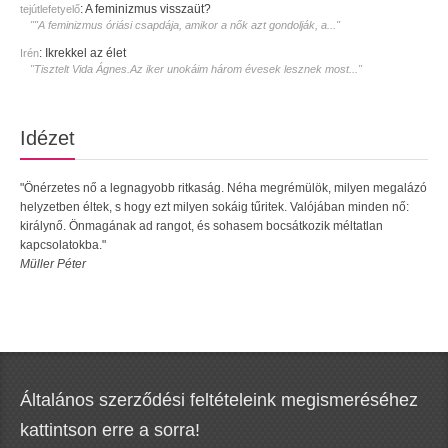
:
A feminizmus visszaüt?
tejútlefetyelő
""A feminizmus óriási csapdája, amikor a nők azt gondolják, a..."
:
Ikrekkel az élet
Irén
"Tisztelt Vida Ágnes.Az iker unokáim három évesek lesznek most..."
Idézet
"Önérzetes nő a legnagyobb ritkaság. Néha megrémülök, milyen megalázó
helyzetben éltek, s hogy ezt milyen sokáig tűritek. Valójában minden nő:
királynő. Önmagának ad rangot, és sohasem bocsátkozik méltatlan
kapcsolatokba."
Müller Péter
Általános szerződési feltételeink megismeréséhez
kattintson erre a sorra!