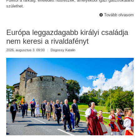
Fülétől a farkáig: elfeledett húsrészek, amelyekből igazi gasztrokaland
születhet.
Tovább olvasom
Európa leggazdagabb királyi családja
nem keresi a rivaldafényt
2026. augusztus 3. 09:00
|
Dogossy Katalin