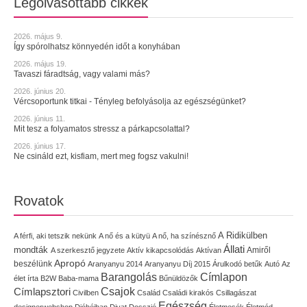
Legolvasottabb cikkek
2026. május 9.
Így spórolhatsz könnyedén időt a konyhában
2026. május 19.
Tavaszi fáradtság, vagy valami más?
2026. június 20.
Vércsoportunk titkai - Tényleg befolyásolja az egészségünket?
2026. június 11.
Mit tesz a folyamatos stressz a párkapcsolattal?
2026. június 17.
Ne csináld ezt, kisfiam, mert meg fogsz vakulni!
Rovatok
A Ridikülben
A férfi, aki tetszik nekünk
A nő és a kütyü
A nő, ha színésznő
Állati
mondták
Amiről
A szerkesztő jegyzete
Aktív kikapcsolódás
Aktívan
Apropó
beszélünk
Aranyanyu 2014
Aranyanyu Díj 2015
Árulkodó betűk
Autó
Az
Címlapon
Barangolás
élet írta
B2W
Baba-mama
Bűnüldözők
Címlapsztori
Csajok
Civilben
Család
Családi kirakós
Csillagászat
Egészség