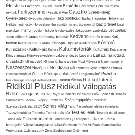
designerwebshop
Dióhéjban
Divat
Dosszié
Életmesék
Életmód
Életstílus
Ezotéria
Énképzés
Esküvő
Etikett
Férfi dizájn
Férfi, aki tetszik
Gasztro
Férfiszemmel
Gyerek-terep
nekünk
Fesztivál
Film
Gyerekterep
Házi praktikák
Gyógyító oldalaink
Házilag
Háztartás
Helloklimax
Igaz történet
Hétköznapi hősök
Horoszkóp
Huszonötön innen, ötvenen túl
Igazi
Interjú
Jegyzetlap
praktikák
Irodalom
Iskola
Iskolakezdés
Jakupcsek szubjektív
Kedvenc
Kapocs
Kert,
Jelen időben
Karácsonyi babonák
Kert és balkon
Kóstoló
balkon
Kispapa - apuka
Kezdd el te is!
Kiállítás
Konferencia
Kultúrhistóriák
Kultúr-mix
Kulisszatitkok
Kultúrmix
Kultúra
Kutyatartás
Láttad, hallottad,
Könyvtámasz
Környezetvédelem
Lakberendezés
Lapzárta
olvastad?
Mi lett vele?
Minden jó, ha jó a vége
Mozi
Művészet
Nagymamákról
Neszesszer
Női dizájn
Nézőpont
Női szemmel
Nyár, színház
Olimpia
Pszicho
Párkapcsolat
Olimpiai melléklet
Otthon
Portré
Programajánló
Ridikül Interjú
Pszichológia
Recept
Retrómelléklet
Ridikül főtéma
Ridikül Plusz
Ridikül Válogatás
Ridikül válogatás extra
Royal
RUNderful life
Sikeres nők
Sport
Stílusváltás
Szépségápolás
Suliválasztó
Szavak - képek - emberek
Szerelem
Színes világ
Szeretet/Szolgálat
SZEX
Tánc
Társadalmi felelősségvállalás
Test és lélek
Tavaszi melléklet
Technika
Technika és nők
Testnek és léleknek
Utazás
Tükröm-tükröm
Tudós nők
Történetek
Új szerepben
Városi
barangolás
Városi barangolások
Vásárlás
velem történt
Vidéken
Vitaminkultúra
Webkurzus
Üzletasszony
Zene
Zsebbevágó
Önismeret