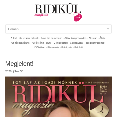
Fomenü
A férfi, aki tetszik nekünk -
A nő, ha színésznő -
Aktív kikapcsolódás -
Aktívan -
Állati -
Amiről beszélünk -
Az élet írta -
B2W -
Címlapsztori -
Csillagászat -
designerwebshop -
Dióhéjban -
Életmesék -
Énképzés -
Esküvő
Megjelent!
2026. július 30.