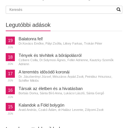
Legutóbbi adások
Balatonra fel!
19
Dr.Kovács Emőke, Pályi Zsófia, Litkey Farkas, Trokán Péter
JÚN
Tények és tévhitek a bőrápolásról
18
Czibere Csilla, Dr.Solymosi Ágnes, Feller Adrienne, Kautzky-Szemők
Adrienn
JÚN
A teremtés idősödő koronái
17
Dr. Jászberényi József, Mészáros Árpád Zsolt, Petridisz Hrisztosz,
Schiffer Miklós
JÚN
Társak az életben és a hivatásban
16
Borbás Dorka, Sánta Bíró Anna, Lukácsi László, Sánta Gergő
JÚN
Kalandok a Föld bolygón
15
Arató András, Czakó Ádám, dr.Halász Levente, Zólyomi Zsolt
JÚN