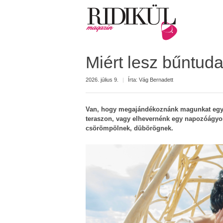
Miért lesz bűntud
2026. július 9.
|
Írta:
Vág Bernadett
Van, hogy megajándékoznánk magunkat egy d
teraszon, vagy elhevernénk egy napozóágyo
csörömpölnek, dübörögnek.