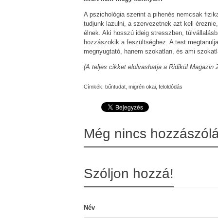
A pszichológia szerint a pihenés nemcsak fizik
tudjunk lazulni, a szervezetnek azt kell érezn
élnek. Aki hosszú ideig stresszben, túlvállalá
hozzászokik a feszültséghez. A test megtanulja
megnyugtató, hanem szokatlan, és ami szokatl
(A teljes cikket elolvashatja a Ridikül Magazin
Címkék:
bűntudat
,
migrén okai
,
feloldódás
Még nincs hozzászól
Szóljon hozzá!
Név