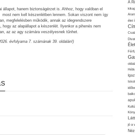
A R
ai állapot, hanem biztonságérzet is. Ahhoz, hogy valóban el
kika
ie, most nem kell készenlétben lennem. Sokan viszont nem így
Aran
sban, megfelelésben működik, annak az idegrendszere
élet í
Cí
, hogy az alapállapot a készenlét. Ilyenkor a pihenés nem
an, az az agy számára veszélyesnek tűnhet.
Csal
Diva
 2026. évfolyama 7. számának 39. oldalán!)
Élet
Férfi
Ga
oldal
Hétk
Igaz
ás
Isko
időb
balk
apu
Kult
Kön
Lát
jó a
Néz