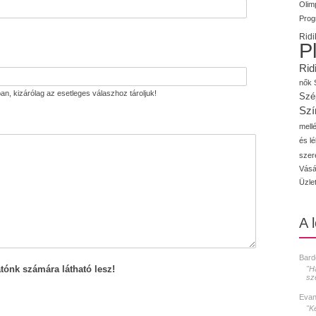
Olimp
Prog
Ridi
P
Rid
nők
an, kizárólag az esetleges válaszhoz tároljuk!
Szé
Szí
mellé
és l
szer
Vásá
Üzle
A 
Bard
tónk számára látható lesz!
"H
sz
Evan
"K