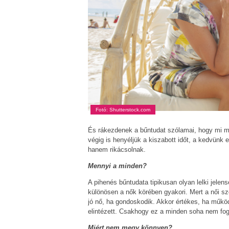
Fotó: Shutterstock.com
És rákezdenek a bűntudat szólamai, hogy mi mi
végig is henyéljük a kiszabott időt, a kedvünk 
hanem rikácsolnak.
Mennyi a minden?
A pihenés bűntudata tipikusan olyan lelki jele
különösen a nők körében gyakori. Mert a női s
jó nő, ha gondoskodik. Akkor értékes, ha működ
elintézett. Csakhogy ez a minden soha nem fog
Miért nem megy könnyen?