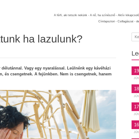
A férfi, aki tetszik nekünk -
A nő, ha színésznő -
Aktív kikapcsol
Címlapsztori -
Csillagászat -
d
atunk ha lazulunk?
Le
élutánnal. Vagy egy nyaralással. Leülnénk egy kávéházi
19
n, és csengetnek. A fejünkben. Nem is csengetnek, hanem
JÚ
18
JÚ
17
JÚ
16
JÚ