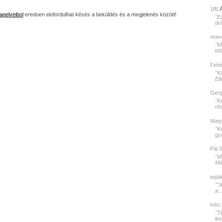
:
1ffi
apelveibol
eredoen elofordulhat késés a beküldés és a megjelenés között!
"E
dr
orav
"Mé
töb
Fehér
"K
El
Gerg
"K
rés
Maty
"K
gy
Pál 
"M
Mát
tejút
""
a..
Irén
"T
le