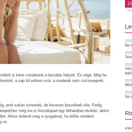
15
JÚ
Le
2026
Így 
2026
Tava
2026.
Vérc
egé
ndent is kéne csinálnunk a lazsálás helyett. És vége. Még ha
elromlott, a nap túl erősen szúr, a madarak sem csicseregnek,
2026.
Mit 
2026.
Ne c
nség, amit sokan ismernek, de kevesen beszélnek róla. Pedig
zerepekhez még ma is hozzátapad egy láthatatlan elvárás: akkor
Ro
tet. Akkor érdemli meg a nyugalmat, ha előtte mindent
y el.
A fér