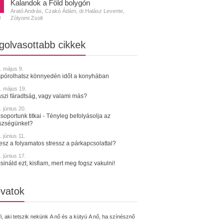
Kalandok a Föld bolygón
Arató András, Czakó Ádám, dr.Halász Levente,
Zólyomi Zsolt
N
golvasottabb cikkek
. május 9.
spórolhatsz könnyedén időt a konyhában
. május 19.
szi fáradtság, vagy valami más?
 június 20.
soportunk titkai - Tényleg befolyásolja az
szségünket?
 június 11.
tesz a folyamatos stressz a párkapcsolattal?
 június 17.
sináld ezt, kisfiam, mert meg fogsz vakulni!
vatok
fi, aki tetszik nekünk
A nő és a kütyü
A nő, ha színésznő