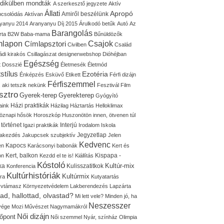
idikülben mondták
A szerkesztő jegyzete
Aktív
Állati
Apropó
Amiről beszélünk
pcsolódás
Aktívan
yanyu 2014
Aranyanyu Díj 2015
Árulkodó betűk
Autó
Az
Barangolás
rta
B2W
Baba-mama
Bűnüldözők
mlapon
Címlapsztori
Csajok
Civilben
Család
ádi kirakós
Csillagászat
designerwebshop
Dióhéjban
Egészség
t
Dosszié
Életmesék
Életmód
stílus
Ezotéria
Énképzés
Esküvő
Etikett
Férfi dizájn
Férfiszemmel
, aki tetszik nekünk
Fesztivál
Film
sztro
Gyerek-terep
Gyerekterep
Gyógyító
Házi praktikák
aink
Házilag
Háztartás
Helloklimax
öznapi hősök
Horoszkóp
Huszonötön innen, ötvenen túl
 történet
Interjú
Igazi praktikák
Irodalom
Iskola
Jegyzetlap
lakezdés
Jakupcsek szubjektív
Jelen
Kedvenc
Kapocs
en
Karácsonyi babonák
Kert és
Kert, balkon
Kispapa -
on
Kezdd el te is!
Kiállítás
Kóstoló
Kultúr-mix
ka
Kulisszatitkok
Konferencia
Kultúrhistóriák
Kultúrmix
úra
Kutyatartás
yvtámasz
Környezetvédelem
Lakberendezés
Lapzárta
tad, hallottad, olvastad?
Mi lett vele?
Minden jó, ha
Neszesszer
 vége
Mozi
Művészet
Nagymamákról
Női dizájn
őpont
Női szemmel
Nyár, színház
Olimpia