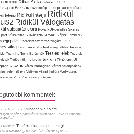
Párkapcsolat
iai melléklet
Otthon
Portré
Pszicho
ramajánló
Pszichológia
Recept
Retrómelléklet
Ridikül
Ridikül Interjú
kül főtéma
lusz
Ridikül Válogatás
ikül válogatás extra
Royal
RUNderful life
Sikeres
Sport
Stílusváltás
Suliválasztó
Szavak - képek - emberek
pségápolás
Szerelem
Szeretet/Szolgálat
SZEX
nes világ
Tánc
Társadalmi felelősségvállalás
Tavaszi
Test és lélek
klet
Technika
Technika és nők
Testnek
Tükröm-tükröm
éleknek
Tudós nők
Történetek
Új
Utazás
epben
Városi barangolás
Városi barangolások
rlás
velem történt
Vidéken
Vitaminkultúra
Webkurzus
tasszony
Zene
Zsebbevágó
Önismeret
legutóbbi kommentek
:
Mindenem a balett!
óczi-Biró Emese
át igen nehéz a balett!én is Balett ozok 1 éve és balerina
eretnék..."
:
Tükröm, tükröm, mondd meg!
s Michelle
edves Ridikül!Egy hozzàszòlàs, èn Budapesten..."