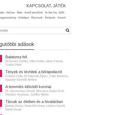
KAPCSOLAT, JÁTÉK
ódás -
Aktívan -
Állati -
Amiről beszélünk -
Az élet írta -
B2W -
esignerwebshop -
Dióhéjban -
Életmesék -
Énképzés -
Esküvő
gutóbbi adások
Balatonra fel!
Dr.Kovács Emőke, Pályi Zsófia, Litkey Farkas,
Trokán Péter
N
Tények és tévhitek a bőrápolásról
Czibere Csilla, Dr.Solymosi Ágnes, Feller Adrienne,
Kautzky-Szemők Adrienn
N
A teremtés idősödő koronái
Dr. Jászberényi József, Mészáros Árpád Zsolt,
Petridisz Hrisztosz, Schiffer Miklós
N
Társak az életben és a hivatásban
Borbás Dorka, Sánta Bíró Anna, Lukácsi László,
Sánta Gergő
N