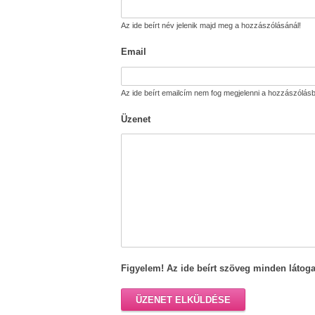
Az ide beírt név jelenik majd meg a hozzászólásánál!
Email
Az ide beírt emailcím nem fog megjelenni a hozzászólásb
Üzenet
Figyelem! Az ide beírt szöveg minden látoga
ÜZENET ELKÜLDÉSE