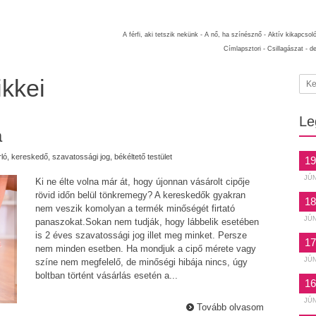
A férfi, aki tetszik nekünk -
A nő, ha színésznő -
Aktív kikapcsol
Címlapsztori -
Csillagászat -
d
ikkei
Le
a
ló
,
kereskedő
,
szavatossági jog
,
békéltető testület
19
JÚ
Ki ne élte volna már át, hogy újonnan vásárolt cipője
rövid időn belül tönkremegy? A kereskedők gyakran
18
nem veszik komolyan a termék minőségét firtató
JÚ
panaszokat.Sokan nem tudják, hogy lábbelik esetében
is 2 éves szavatossági jog illet meg minket. Persze
17
nem minden esetben. Ha mondjuk a cipő mérete vagy
JÚ
színe nem megfelelő, de minőségi hibája nincs, úgy
boltban történt vásárlás esetén a...
16
JÚ
Tovább olvasom