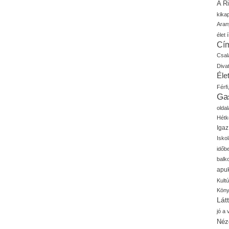
A R
kika
Aran
élet í
Cí
Csal
Diva
Élet
Férfi
Ga
oldal
Hétk
Igaz
Isko
időb
balk
apu
Kult
Kön
Lát
jó a
Néz