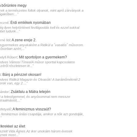
A bőrünkre megy
zek a természetes foltok olyanok, mint apró zárványok a
ágakőben:..."
:
Érdi emlékek nyomában
eczné
g ilyen helytörténeti fevilágositás kell és ezzel sokkal
bet tudunk..."
:
A zene ereje 2.
né Ildi
isgyermekes anyukaként a Ridikül a ˝vasalós˝ műsorom.
sősorban azért,..."
:
Mit sportoljon a gyermekem?
elyfi Róbert
edves Vámosi Tímea!A műsor sporttal kapcsolatos
zéről részletesen itt..."
:
Bánj a pénzzel okosan!
i
edves Ridikül Magazin és Olvasók! A barátnőméknél 2
erek van, egy 2...."
:
Zsákfalu a Mátra tetején
Sándor
i a feleségemmel, és anyósommal nem messze
raalmástól,..."
:
A feminizmus visszaüt?
lefetyelő
A feminizmus óriási csapdája, amikor a nők azt gondolják,
."
:
Ikrekkel az élet
isztelt Vida Ágnes.Az iker unokáim három évesek
sznek most..."