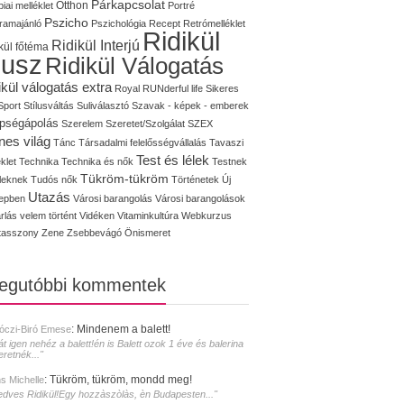
Párkapcsolat
iai melléklet
Otthon
Portré
Pszicho
ramajánló
Pszichológia
Recept
Retrómelléklet
Ridikül
Ridikül Interjú
kül főtéma
lusz
Ridikül Válogatás
ikül válogatás extra
Royal
RUNderful life
Sikeres
Sport
Stílusváltás
Suliválasztó
Szavak - képek - emberek
pségápolás
Szerelem
Szeretet/Szolgálat
SZEX
nes világ
Tánc
Társadalmi felelősségvállalás
Tavaszi
Test és lélek
klet
Technika
Technika és nők
Testnek
Tükröm-tükröm
éleknek
Tudós nők
Történetek
Új
Utazás
epben
Városi barangolás
Városi barangolások
rlás
velem történt
Vidéken
Vitaminkultúra
Webkurzus
tasszony
Zene
Zsebbevágó
Önismeret
legutóbbi kommentek
:
Mindenem a balett!
óczi-Biró Emese
át igen nehéz a balett!én is Balett ozok 1 éve és balerina
eretnék..."
:
Tükröm, tükröm, mondd meg!
s Michelle
edves Ridikül!Egy hozzàszòlàs, èn Budapesten..."