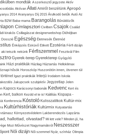
idikülben mondták
A szerkesztő jegyzete
Aktív
Állati
Apropó
Amiről beszélünk
pcsolódás
Aktívan
yanyu 2014
Aranyanyu Díj 2015
Árulkodó betűk
Autó
Az
Barangolás
rta
B2W
Baba-mama
Bűnüldözők
mlapon
Címlapsztori
Csajok
Civilben
Család
ádi kirakós
Csillagászat
designerwebshop
Dióhéjban
Egészség
t
Dosszié
Életmesék
Életmód
stílus
Ezotéria
Énképzés
Esküvő
Etikett
Férfi dizájn
Férfiszemmel
, aki tetszik nekünk
Fesztivál
Film
sztro
Gyerek-terep
Gyerekterep
Gyógyító
Házi praktikák
aink
Házilag
Háztartás
Helloklimax
öznapi hősök
Horoszkóp
Huszonötön innen, ötvenen túl
 történet
Interjú
Igazi praktikák
Irodalom
Iskola
Jegyzetlap
lakezdés
Jakupcsek szubjektív
Jelen
Kedvenc
Kapocs
en
Karácsonyi babonák
Kert és
Kert, balkon
Kispapa -
on
Kezdd el te is!
Kiállítás
Kóstoló
Kultúr-mix
ka
Kulisszatitkok
Konferencia
Kultúrhistóriák
Kultúrmix
úra
Kutyatartás
yvtámasz
Környezetvédelem
Lakberendezés
Lapzárta
tad, hallottad, olvastad?
Mi lett vele?
Minden jó, ha
Neszesszer
 vége
Mozi
Művészet
Nagymamákról
Női dizájn
őpont
Női szemmel
Nyár, színház
Olimpia