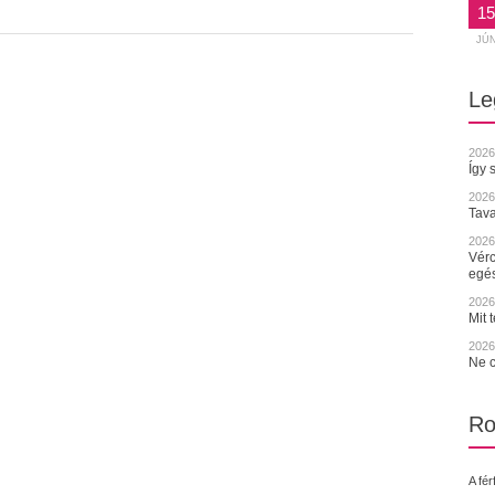
15
JÚ
Le
2026
Így 
2026
Tava
2026.
Vérc
egé
2026.
Mit 
2026.
Ne c
Ro
A fér