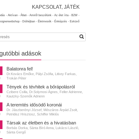
KAPCSOLAT, JÁTÉK
ódás -
Aktívan -
Állati -
Amiről beszélünk -
Az élet írta -
B2W -
esignerwebshop -
Dióhéjban -
Életmesék -
Énképzés -
Esküvő
gutóbbi adások
Balatonra fel!
Dr.Kovács Emőke, Pályi Zsófia, Litkey Farkas,
Trokán Péter
N
Tények és tévhitek a bőrápolásról
Czibere Csilla, Dr.Solymosi Ágnes, Feller Adrienne,
Kautzky-Szemők Adrienn
N
A teremtés idősödő koronái
Dr. Jászberényi József, Mészáros Árpád Zsolt,
Petridisz Hrisztosz, Schiffer Miklós
N
Társak az életben és a hivatásban
Borbás Dorka, Sánta Bíró Anna, Lukácsi László,
Sánta Gergő
N