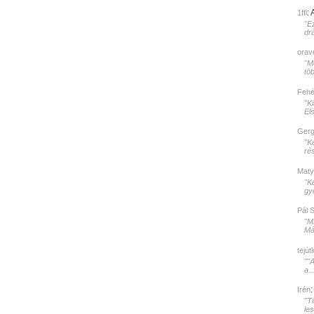
:
1ffi
"E
dr
orav
"Mé
töb
Fehér
"K
El
Gerg
"K
rés
Maty
"K
gy
Pál 
"M
Mát
tejút
""
a..
Irén
"T
le