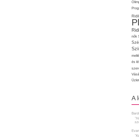
Olimp
Prog
Ridi
P
Rid
nők
Szé
Szí
mellé
és l
szer
Vásá
Üzle
A 
Bard
"H
sz
Evan
"K