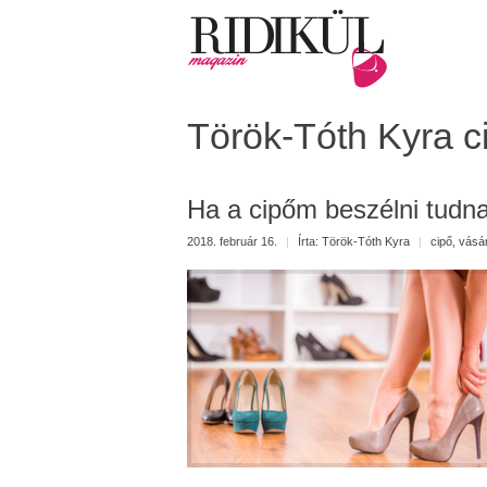
Török-Tóth Kyra c
Ha a cipőm beszélni tudn
2018. február 16.
|
Írta:
Török-Tóth Kyra
|
cipő
,
vásár