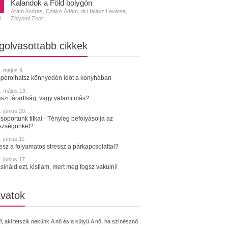
Kalandok a Föld bolygón
Arató András, Czakó Ádám, dr.Halász Levente,
Zólyomi Zsolt
N
golvasottabb cikkek
. május 9.
spórolhatsz könnyedén időt a konyhában
. május 19.
szi fáradtság, vagy valami más?
 június 20.
soportunk titkai - Tényleg befolyásolja az
szségünket?
 június 11.
tesz a folyamatos stressz a párkapcsolattal?
 június 17.
sináld ezt, kisfiam, mert meg fogsz vakulni!
vatok
fi, aki tetszik nekünk
A nő és a kütyü
A nő, ha színésznő