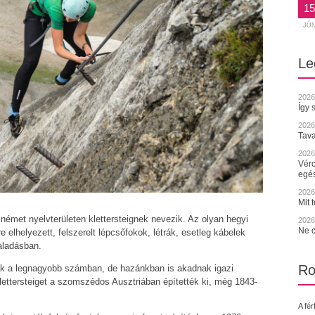
15
JÚ
Le
2026
Így 
2026
Tava
2026.
Vérc
egé
2026.
Mit 
, német nyelvterületen klettersteignek nevezik. Az olyan hegyi
2026.
Ne c
re elhelyezett, felszerelt lépcsőfokok, létrák, esetleg kábelek
aladásban.
Ro
óak a legnagyobb számban, de hazánkban is akadnak igazi
 klettersteiget a szomszédos Ausztriában építették ki, még 1843-
A fér