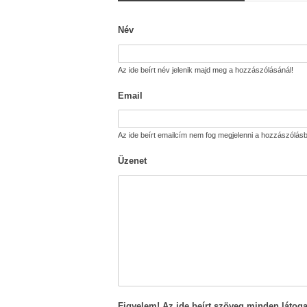
Név
Az ide beírt név jelenik majd meg a hozzászólásánál!
Email
Az ide beírt emailcím nem fog megjelenni a hozzászólásb
Üzenet
Figyelem! Az ide beírt szöveg minden látoga