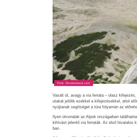
Fotó: Shutterstock.com
Vasalt út, avagy a via ferrata – olasz kifejezés
utakat jelölik ezekkel a kifejezésekkel, ahol elő
nyújtanak segítséget a túra folyamán az előreh
Ilyen útvonalak az Alpok országaiban találhat
kihívást jelentő via ferraták. Az első hivatalos
ban.