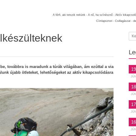
A férfi, aki tetszik nekünk -
A nő, ha színésznő -
Aktív kikapcsol
Címlapsztori -
Csillagászat -
d
felkészülteknek
Le
be, továbbra is maradunk a túrák világában, ám ezúttal a via
19
lunk újabb ötleteket, lehetőségeket az aktív kikapcsolódásra
JÚ
18
JÚ
17
JÚ
16
JÚ