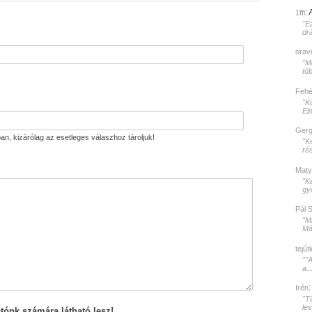
:
1ffi
"E
dr
orav
"Mé
töb
Fehér
"K
El
Gerg
an, kizárólag az esetleges válaszhoz tároljuk!
"K
rés
Maty
"K
gy
Pál 
"M
Mát
tejút
""
a..
Irén
"T
le
tónk számára látható lesz!