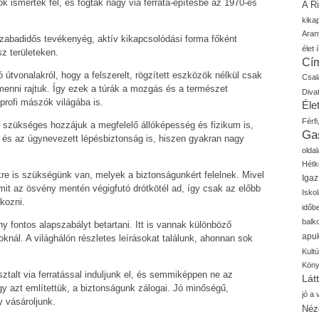
ok ismerték fel, és fogtak nagy via ferrata-építésbe az 1970-es
A R
kika
Aran
szabadidős tevékenyég, aktív kikapcsolódási forma főként
élet í
z területeken.
Cí
útvonalakról, hogy a felszerelt, rögzített eszközök nélkül csak
Csal
enni rajtuk. Így ezek a túrák a mozgás és a természet
Diva
profi mászók világába is.
Élet
Férfi
 szükséges hozzájuk a megfelelő állóképesség és fizikum is,
Ga
és az úgynevezett lépésbiztonság is, hiszen gyakran nagy
oldal
Hétk
kre is szükségünk van, melyek a biztonságunkért felelnek. Mivel
Igaz
amit az ösvény mentén végigfutó drótkötél ad, így csak az előbb
Isko
akozni.
időb
balk
y fontos alapszabályt betartani. Itt is vannak különböző
apu
knál. A világhálón részletes leírásokat találunk, ahonnan sok
Kult
Kön
ztalt via ferratással induljunk el, és semmiképpen ne az
Lát
y azt említettük, a biztonságunk zálogai. Jó minőségű,
jó a
y vásároljunk.
Néz