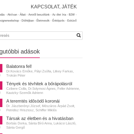
KAPCSOLAT, JÁTÉK
ódás -
Aktívan -
Állati -
Amiről beszélünk -
Az élet írta -
B2W -
esignerwebshop -
Dióhéjban -
Életmesék -
Énképzés -
Esküvő
gutóbbi adások
Balatonra fel!
Dr.Kovács Emőke, Pályi Zsófia, Litkey Farkas,
Trokán Péter
N
Tények és tévhitek a bőrápolásról
Czibere Csilla, Dr.Solymosi Ágnes, Feller Adrienne,
Kautzky-Szemők Adrienn
N
A teremtés idősödő koronái
Dr. Jászberényi József, Mészáros Árpád Zsolt,
Petridisz Hrisztosz, Schiffer Miklós
N
Társak az életben és a hivatásban
Borbás Dorka, Sánta Bíró Anna, Lukácsi László,
Sánta Gergő
N