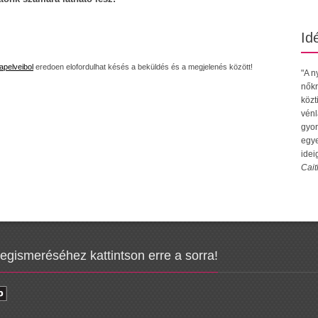
Id
apelveibol
eredoen elofordulhat késés a beküldés és a megjelenés között!
"A n
nőkr
közt
vénl
gyor
egye
idei
Cait
megismeréséhez kattintson erre a sorra!