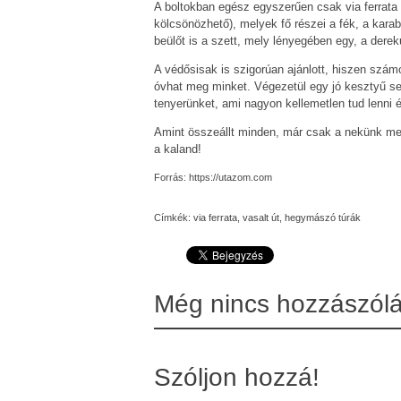
A boltokban egész egyszerűen csak via ferrata 
kölcsönözhető), melyek fő részei a fék, a kara
beülőt is a szett, mely lényegében egy, a der
A védősisak is szigorúan ajánlott, hiszen szám
óvhat meg minket. Végezetül egy jó kesztyű se
tenyerünket, ami nagyon kellemetlen tud lenni é
Amint összeállt minden, már csak a nekünk megf
a kaland!
Forrás: https://utazom.com
Címkék:
via ferrata
,
vasalt út
,
hegymászó túrák
Még nincs hozzászól
Szóljon hozzá!