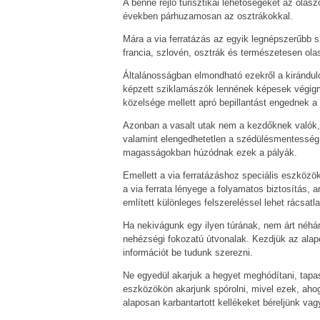
A benne rejlő turisztikai lehetőségeket az olasz
években párhuzamosan az osztrákokkal.
Mára a via ferratázás az egyik legnépszerűbb 
francia, szlovén, osztrák és természetesen olas
Általánosságban elmondható ezekről a kiránduló 
képzett sziklamászók lennének képesek végigm
közelsége mellett apró bepillantást engednek a 
Azonban a vasalt utak nem a kezdőknek valók,
valamint elengedhetetlen a szédülésmentesség 
magasságokban húzódnak ezek a pályák.
Emellett a via ferratázáshoz speciális eszközö
a via ferrata lényege a folyamatos biztosítás, 
említett különleges felszereléssel lehet rácsatl
Ha nekivágunk egy ilyen túrának, nem árt néhán
nehézségi fokozatú útvonalak. Kezdjük az alapo
információt be tudunk szerezni.
Ne egyedül akarjuk a hegyet meghódítani, tapas
eszközökön akarjunk spórolni, mivel ezek, ahog
alaposan karbantartott kellékeket béreljünk vag