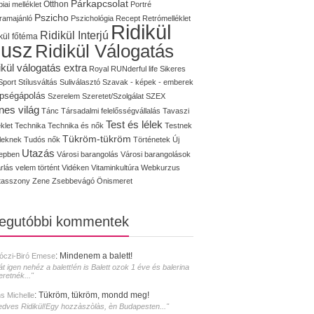
Párkapcsolat
iai melléklet
Otthon
Portré
Pszicho
ramajánló
Pszichológia
Recept
Retrómelléklet
Ridikül
Ridikül Interjú
kül főtéma
lusz
Ridikül Válogatás
ikül válogatás extra
Royal
RUNderful life
Sikeres
Sport
Stílusváltás
Suliválasztó
Szavak - képek - emberek
pségápolás
Szerelem
Szeretet/Szolgálat
SZEX
nes világ
Tánc
Társadalmi felelősségvállalás
Tavaszi
Test és lélek
klet
Technika
Technika és nők
Testnek
Tükröm-tükröm
éleknek
Tudós nők
Történetek
Új
Utazás
epben
Városi barangolás
Városi barangolások
rlás
velem történt
Vidéken
Vitaminkultúra
Webkurzus
tasszony
Zene
Zsebbevágó
Önismeret
legutóbbi kommentek
:
Mindenem a balett!
óczi-Biró Emese
át igen nehéz a balett!én is Balett ozok 1 éve és balerina
eretnék..."
:
Tükröm, tükröm, mondd meg!
s Michelle
edves Ridikül!Egy hozzàszòlàs, èn Budapesten..."