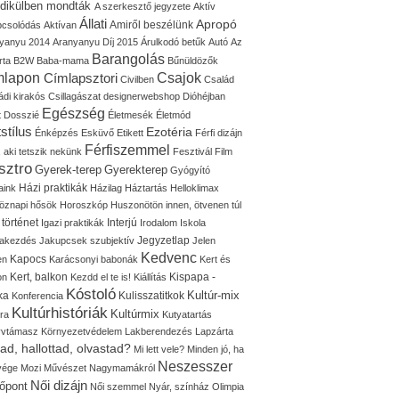
idikülben mondták
A szerkesztő jegyzete
Aktív
Állati
Apropó
Amiről beszélünk
pcsolódás
Aktívan
yanyu 2014
Aranyanyu Díj 2015
Árulkodó betűk
Autó
Az
Barangolás
rta
B2W
Baba-mama
Bűnüldözők
mlapon
Címlapsztori
Csajok
Civilben
Család
ádi kirakós
Csillagászat
designerwebshop
Dióhéjban
Egészség
t
Dosszié
Életmesék
Életmód
stílus
Ezotéria
Énképzés
Esküvő
Etikett
Férfi dizájn
Férfiszemmel
, aki tetszik nekünk
Fesztivál
Film
sztro
Gyerek-terep
Gyerekterep
Gyógyító
Házi praktikák
aink
Házilag
Háztartás
Helloklimax
öznapi hősök
Horoszkóp
Huszonötön innen, ötvenen túl
 történet
Interjú
Igazi praktikák
Irodalom
Iskola
Jegyzetlap
lakezdés
Jakupcsek szubjektív
Jelen
Kedvenc
Kapocs
en
Karácsonyi babonák
Kert és
Kert, balkon
Kispapa -
on
Kezdd el te is!
Kiállítás
Kóstoló
Kultúr-mix
ka
Kulisszatitkok
Konferencia
Kultúrhistóriák
Kultúrmix
úra
Kutyatartás
yvtámasz
Környezetvédelem
Lakberendezés
Lapzárta
tad, hallottad, olvastad?
Mi lett vele?
Minden jó, ha
Neszesszer
 vége
Mozi
Művészet
Nagymamákról
Női dizájn
őpont
Női szemmel
Nyár, színház
Olimpia