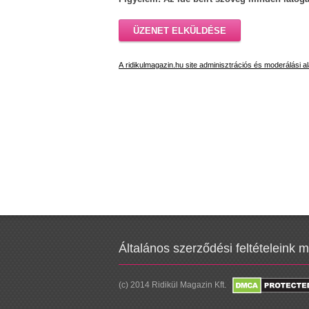
ÜZENET ELKÜLDÉSE
A ridikulmagazin.hu site adminisztrációs és moderálási al
Általános szerződési feltételeink 
(c) 2014 Ridikül Magazin Kft.