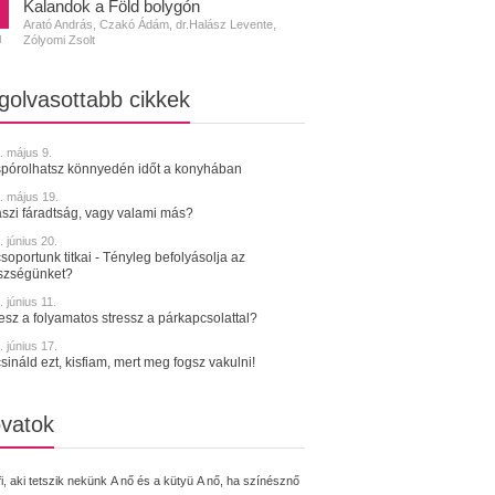
Kalandok a Föld bolygón
Arató András, Czakó Ádám, dr.Halász Levente,
Zólyomi Zsolt
N
golvasottabb cikkek
. május 9.
spórolhatsz könnyedén időt a konyhában
. május 19.
szi fáradtság, vagy valami más?
 június 20.
soportunk titkai - Tényleg befolyásolja az
szségünket?
 június 11.
tesz a folyamatos stressz a párkapcsolattal?
 június 17.
sináld ezt, kisfiam, mert meg fogsz vakulni!
vatok
fi, aki tetszik nekünk
A nő és a kütyü
A nő, ha színésznő