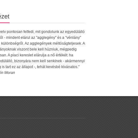
ézet
yelv pontosan felfedi, mit gondolunk az egyedülálló
ől - mindent elárul az "agglegény" és a "vénlány"
i különbségről. Az agglegények méltóságteljesek. A
ányoknak viszont bele kell húzniuk, mégpedig
san. A piaci kereslet elárulja a nő értékét: ha
dülálló, bizonyára nem kell senkinek - akármennyi
g is tart ez az állapot -, tehát kevésbé kívánatos."
lin Moran