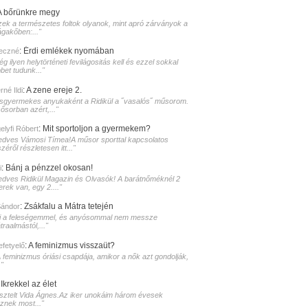
A bőrünkre megy
zek a természetes foltok olyanok, mint apró zárványok a
ágakőben:..."
:
Érdi emlékek nyomában
eczné
g ilyen helytörténeti fevilágositás kell és ezzel sokkal
bet tudunk..."
:
A zene ereje 2.
né Ildi
isgyermekes anyukaként a Ridikül a ˝vasalós˝ műsorom.
sősorban azért,..."
:
Mit sportoljon a gyermekem?
elyfi Róbert
edves Vámosi Tímea!A műsor sporttal kapcsolatos
zéről részletesen itt..."
:
Bánj a pénzzel okosan!
i
edves Ridikül Magazin és Olvasók! A barátnőméknél 2
erek van, egy 2...."
:
Zsákfalu a Mátra tetején
Sándor
i a feleségemmel, és anyósommal nem messze
raalmástól,..."
:
A feminizmus visszaüt?
lefetyelő
A feminizmus óriási csapdája, amikor a nők azt gondolják,
."
:
Ikrekkel az élet
isztelt Vida Ágnes.Az iker unokáim három évesek
sznek most..."