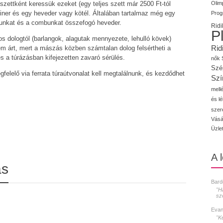
Olimp
szettként keressük ezeket (egy teljes szett már 2500 Ft-tól
biner és egy heveder vagy kötél. Általában tartalmaz még egy
Prog
ekunkat és a combunkat összefogó heveder.
Ridi
P
os dologtól (barlangok, alagutak mennyezete, lehulló kövek)
Rid
m árt, mert a mászás közben számtalan dolog felsértheti a
s a túrázásban kifejezetten zavaró sérülés.
nők
Szé
elelő via ferrata túraútvonalat kell megtalálnunk, és kezdődhet
Szí
mellé
és l
szer
Vásá
Üzle
A 
ás
Bard
"H
sz
Evan
"K