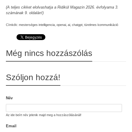
(A teljes cikket elolvashatja a Ridikül Magazin 2026. évfolyama 3.
számának 9. oldalán!)
Címkék:
mesterséges intelligencia
,
openai
,
ai
,
chatgpt
,
türelmes kommunikáció
Még nincs hozzászólás
Szóljon hozzá!
Név
Az ide beírt név jelenik majd meg a hozzászólásánál!
Email