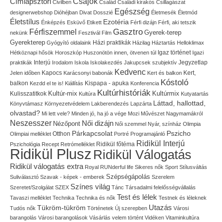
Címlapsztori
Csajok
Civilben
Család
Családi kirakós
Csillagászat
Egészség
designerwebshop
Dióhéjban
Divat
Dosszié
Életmesék
Életmód
Életstílus
Ezotéria
Énképzés
Esküvő
Etikett
Férfi dizájn
Férfi, aki tetszik
Gasztro
Férfiszemmel
Gyerek-terep
nekünk
Fesztivál
Film
Gyerekterep
Házi praktikák
Gyógyító oldalaink
Házilag
Háztartás
Helloklimax
Igaz történet
Hétköznapi hősök
Horoszkóp
Huszonötön innen, ötvenen túl
Igazi
Interjú
Jegyzetlap
praktikák
Irodalom
Iskola
Iskolakezdés
Jakupcsek szubjektív
Kedvenc
Kapocs
Kert,
Jelen időben
Karácsonyi babonák
Kert és balkon
Kóstoló
balkon
Kispapa - apuka
Kezdd el te is!
Kiállítás
Konferencia
Kultúrhistóriák
Kultúr-mix
Kulisszatitkok
Kultúrmix
Kultúra
Kutyatartás
Láttad, hallottad,
Könyvtámasz
Környezetvédelem
Lakberendezés
Lapzárta
olvastad?
Mi lett vele?
Minden jó, ha jó a vége
Mozi
Művészet
Nagymamákról
Neszesszer
Női dizájn
Nézőpont
Női szemmel
Nyár, színház
Olimpia
Pszicho
Párkapcsolat
Olimpiai melléklet
Otthon
Portré
Programajánló
Ridikül Interjú
Pszichológia
Recept
Retrómelléklet
Ridikül főtéma
Ridikül Plusz
Ridikül Válogatás
Ridikül válogatás extra
Royal
RUNderful life
Sikeres nők
Sport
Stílusváltás
Szépségápolás
Suliválasztó
Szavak - képek - emberek
Szerelem
Színes világ
Szeretet/Szolgálat
SZEX
Tánc
Társadalmi felelősségvállalás
Test és lélek
Tavaszi melléklet
Technika
Technika és nők
Testnek és léleknek
Utazás
Tükröm-tükröm
Tudós nők
Történetek
Új szerepben
Városi
barangolás
Városi barangolások
Vásárlás
velem történt
Vidéken
Vitaminkultúra