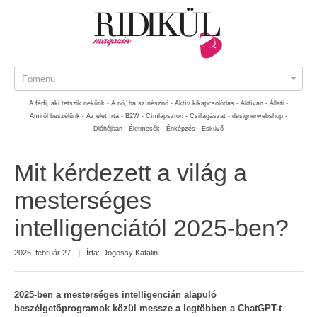
Fomenü
A férfi, aki tetszik nekünk -
A nő, ha színésznő -
Aktív kikapcsolódás -
Aktívan -
Állati -
Amiről beszélünk -
Az élet írta -
B2W -
Címlapsztori -
Csillagászat -
designerwebshop -
Dióhéjban -
Életmesék -
Énképzés -
Esküvő
Mit kérdezett a világ a
mesterséges
intelligenciától 2025-ben?
2026. február 27.
|
Írta:
Dogossy Katalin
2025-ben a mesterséges intelligencián alapuló
beszélgetőprogramok közül messze a legtöbben a ChatGPT-t