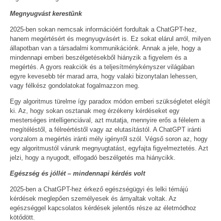
Megnyugvást kerestünk
2025-ben sokan nemcsak információért fordultak a ChatGPT-hez,
hanem megértésért és megnyugvásért is. Ez sokat elárul arról, milyen
állapotban van a társadalmi kommunikációnk. Annak a jele, hogy a
mindennapi emberi beszélgetésekből hiányzik a figyelem és a
megértés. A gyors reakciók és a teljesítménykényszer világában
egyre kevesebb tér marad arra, hogy valaki bizonytalan lehessen,
vagy félkész gondolatokat fogalmazzon meg.
Egy algoritmus türelme így paradox módon emberi szükségletet elégít
ki. Az, hogy sokan osztanak meg érzékeny kérdéseket egy
mesterséges intelligenciával, azt mutatja, mennyire erős a félelem a
megítéléstől, a félreértéstől vagy az elutasítástól. A ChatGPT iránti
vonzalom a megértés iránti mély igényről szól. Végső soron az, hogy
egy algoritmustól várunk megnyugtatást, egyfajta figyelmeztetés. Azt
jelzi, hogy a nyugodt, elfogadó beszélgetés ma hiánycikk.
Egészség és jóllét – mindennapi kérdés volt
2025-ben a ChatGPT-hez érkező egészségügyi és lelki témájú
kérdések meglepően személyesek és árnyaltak voltak. Az
egészséggel kapcsolatos kérdések jelentős része az életmódhoz
kötődött.