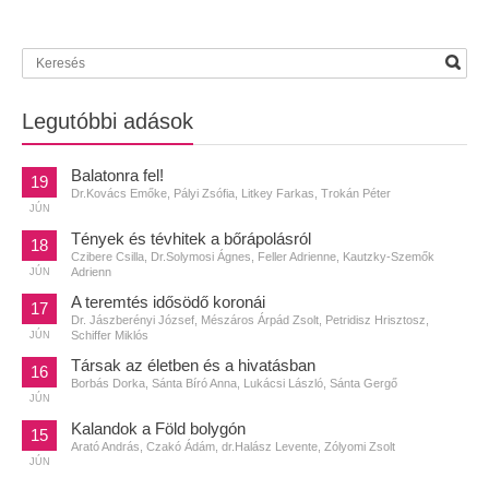
Legutóbbi adások
Balatonra fel!
19
Dr.Kovács Emőke, Pályi Zsófia, Litkey Farkas, Trokán Péter
JÚN
Tények és tévhitek a bőrápolásról
18
Czibere Csilla, Dr.Solymosi Ágnes, Feller Adrienne, Kautzky-Szemők
Adrienn
JÚN
A teremtés idősödő koronái
17
Dr. Jászberényi József, Mészáros Árpád Zsolt, Petridisz Hrisztosz,
Schiffer Miklós
JÚN
Társak az életben és a hivatásban
16
Borbás Dorka, Sánta Bíró Anna, Lukácsi László, Sánta Gergő
JÚN
Kalandok a Föld bolygón
15
Arató András, Czakó Ádám, dr.Halász Levente, Zólyomi Zsolt
JÚN