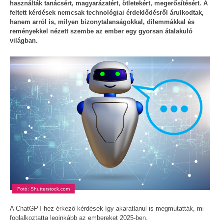
használták tanácsért, magyarázatért, ötletekért, megerősítésért. A
feltett kérdések nemcsak technológiai érdeklődésről árulkodtak,
hanem arról is, milyen bizonytalanságokkal, dilemmákkal és
reményekkel nézett szembe az ember egy gyorsan átalakuló
világban.
Fotó: Shutterstock.com
A ChatGPT-hez érkező kérdések így akaratlanul is megmutatták, mi
foglalkoztatta leginkább az embereket 2025-ben.