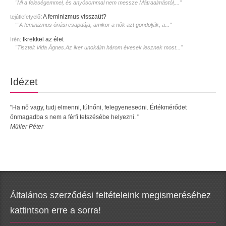
"Mi a feleségemmel, és anyósommal nem messze Mátraalmástól,..."
:
A feminizmus visszaüt?
tejútlefetyelő
""A feminizmus óriási csapdája, amikor a nők azt gondolják, a..."
:
Ikrekkel az élet
Irén
"Tisztelt Vida Ágnes.Az iker unokáim három évesek lesznek most..."
Idézet
"Ha nő vagy, tudj elmenni, túlnőni, felegyenesedni. Értékmérődet
önmagadba s nem a férfi tetszésébe helyezni. "
Müller Péter
Általános szerződési feltételeink megismeréséhez
kattintson erre a sorra!