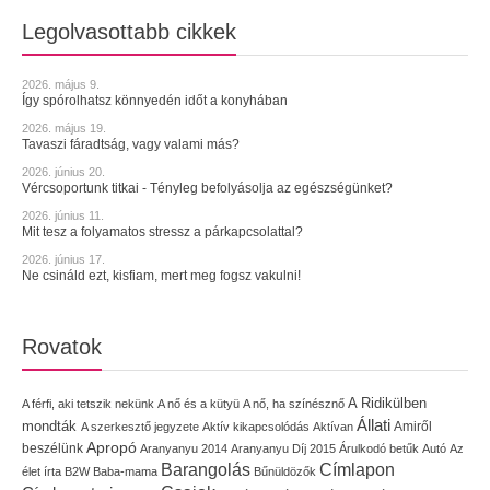
Legolvasottabb cikkek
2026. május 9.
Így spórolhatsz könnyedén időt a konyhában
2026. május 19.
Tavaszi fáradtság, vagy valami más?
2026. június 20.
Vércsoportunk titkai - Tényleg befolyásolja az egészségünket?
2026. június 11.
Mit tesz a folyamatos stressz a párkapcsolattal?
2026. június 17.
Ne csináld ezt, kisfiam, mert meg fogsz vakulni!
Rovatok
A Ridikülben
A férfi, aki tetszik nekünk
A nő és a kütyü
A nő, ha színésznő
Állati
mondták
Amiről
A szerkesztő jegyzete
Aktív kikapcsolódás
Aktívan
Apropó
beszélünk
Aranyanyu 2014
Aranyanyu Díj 2015
Árulkodó betűk
Autó
Az
Címlapon
Barangolás
élet írta
B2W
Baba-mama
Bűnüldözők