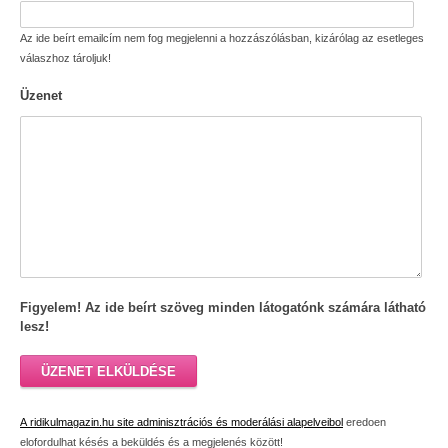
Az ide beírt emailcím nem fog megjelenni a hozzászólásban, kizárólag az esetleges
válaszhoz tároljuk!
Üzenet
Figyelem! Az ide beírt szöveg minden látogatónk számára látható
lesz!
ÜZENET ELKÜLDÉSE
A ridikulmagazin.hu site adminisztrációs és moderálási alapelveibol
eredoen
elofordulhat késés a beküldés és a megjelenés között!