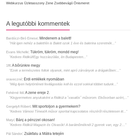
Webkurzus
Üzletasszony
Zene
Zsebbevágó
Önismeret
A legutóbbi kommentek
:
Mindenem a balett!
Bardóczi-Biró Emese
"Hát igen nehéz a balett!én is Balett ozok 1 éve és balerina szeretnék..."
:
Tükröm, tükröm, mondd meg!
Evans Michelle
"Kedves Ridikül!Egy hozzàszòlàs, èn Budapesten..."
:
A bőrünkre megy
1ffi
"Ezek a természetes foltok olyanok, mint apró zárványok a drágakőben:..."
:
Érdi emlékek nyomában
oraveczné
"Még ilyen helytörténeti fevilágositás kell és ezzel sokkal többet tudunk..."
:
A zene ereje 2.
Fehérné Ildi
"Kisgyermekes anyukaként a Ridikül a ˝vasalós˝ műsorom. Elsősorban azért,..."
:
Mit sportoljon a gyermekem?
Gergelyfi Róbert
"Kedves Vámosi Tímea!A műsor sporttal kapcsolatos részéről részletesen itt..."
:
Bánj a pénzzel okosan!
Matyi
"Kedves Ridikül Magazin és Olvasók! A barátnőméknél 2 gyerek van, egy 2...."
:
Zsákfalu a Mátra tetején
Pál Sándor