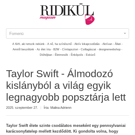
Fomenü
A férfi, aki tetszik nekünk -
A nő, ha színésznő -
Aktív kikapcsolódás -
Aktívan -
Állati -
Amiről beszélünk -
Az élet írta -
B2W -
Címlapsztori -
Csillagászat -
designerwebshop -
Dióhéjban -
Életmesék -
Énképzés -
Esküvő
Taylor Swift - Álmodozó
kislányból a világ egyik
legnagyobb popsztárja lett
2025. szeptember 27.
|
Írta:
Malina Adrienn
Taylor Swift élete szinte csodálatos meseként egy pennsylvaniai
karácsonyfatelep mellett kezdődött. Ki gondolta volna, hogy