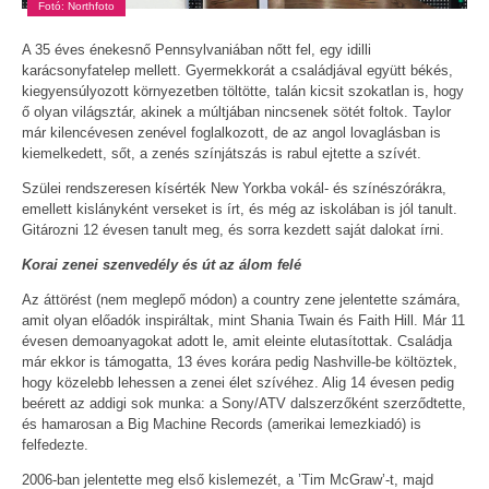
Fotó: Northfoto
A 35 éves énekesnő Pennsylvaniában nőtt fel, egy idilli
karácsonyfatelep mellett. Gyermekkorát a családjával együtt békés,
kiegyensúlyozott környezetben töltötte, talán kicsit szokatlan is, hogy
ő olyan világsztár, akinek a múltjában nincsenek sötét foltok. Taylor
már kilencévesen zenével foglalkozott, de az angol lovaglásban is
kiemelkedett, sőt, a zenés színjátszás is rabul ejtette a szívét.
Szülei rendszeresen kísérték New Yorkba vokál- és színészórákra,
emellett kislányként verseket is írt, és még az iskolában is jól tanult.
Gitározni 12 évesen tanult meg, és sorra kezdett saját dalokat írni.
Korai zenei szenvedély és út az álom felé
Az áttörést (nem meglepő módon) a country zene jelentette számára,
amit olyan előadók inspiráltak, mint Shania Twain és Faith Hill. Már 11
évesen demoanyagokat adott le, amit eleinte elutasítottak. Családja
már ekkor is támogatta, 13 éves korára pedig Nashville-be költöztek,
hogy közelebb lehessen a zenei élet szívéhez. Alig 14 évesen pedig
beérett az addigi sok munka: a Sony/ATV dalszerzőként szerződtette,
és hamarosan a Big Machine Records (amerikai lemezkiadó) is
felfedezte.
2006-ban jelentette meg első kislemezét, a ’Tim McGraw’-t, majd