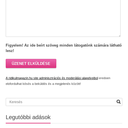
Figyelem! Az ide beírt szöveg minden látogatónk számára látható
lesz!
ÜZENET ELKÜLDÉSE
A ridikulmagazin.hu site adminisztrációs és moderálási alapelveibol
eredoen
elofordulhat késés a beküldés és a megjelenés között!
Legutóbbi adások