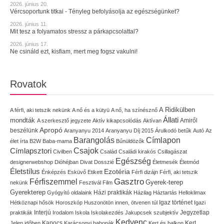
2026. június 20.
Vércsoportunk titkai - Tényleg befolyásolja az egészségünket?
2026. június 11.
Mit tesz a folyamatos stressz a párkapcsolattal?
2026. június 17.
Ne csináld ezt, kisfiam, mert meg fogsz vakulni!
Rovatok
A Ridikülben
A férfi, aki tetszik nekünk
A nő és a kütyü
A nő, ha színésznő
Állati
mondták
Amiről
A szerkesztő jegyzete
Aktív kikapcsolódás
Aktívan
Apropó
beszélünk
Aranyanyu 2014
Aranyanyu Díj 2015
Árulkodó betűk
Autó
Az
Címlapon
Barangolás
élet írta
B2W
Baba-mama
Bűnüldözők
Címlapsztori
Csajok
Civilben
Család
Családi kirakós
Csillagászat
Egészség
designerwebshop
Dióhéjban
Divat
Dosszié
Életmesék
Életmód
Életstílus
Ezotéria
Énképzés
Esküvő
Etikett
Férfi dizájn
Férfi, aki tetszik
Gasztro
Férfiszemmel
Gyerek-terep
nekünk
Fesztivál
Film
Gyerekterep
Házi praktikák
Gyógyító oldalaink
Házilag
Háztartás
Helloklimax
Igaz történet
Hétköznapi hősök
Horoszkóp
Huszonötön innen, ötvenen túl
Igazi
Interjú
Jegyzetlap
praktikák
Irodalom
Iskola
Iskolakezdés
Jakupcsek szubjektív
Kedvenc
Kapocs
Kert,
Jelen időben
Karácsonyi babonák
Kert és balkon