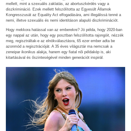
mellett, mint a szexuális zaklatás, az abortuszkérdés vagy a
diszkrimináció. Ezek mellett felszólította az Egyesült Államok
Kongresszusát az Equality Act elfogadására, ami illegálissá tenné a
nemi, illetve szexuális és nemi identitáson alapuló diszkriminációt.
Hogy mekkora hatással van az emberekre? Jó példa, hogy 2020-ban
egy nappal az után, hogy egy posztban felszólította rajongóit, nézzék
meg, regisztráltak-e az elnökválasztásra, 65 ezer ember adta be
azonmód a regisztrációját. A 35 éves világsztár ma nemcsak a
zeneipar ikonikus alakja, hanem egy fiatal női példakép is, aki
kitartásával és őszinteségével minden generációt inspirál.