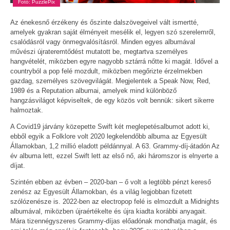
Fotó: PuzzlePix
Az énekesnő érzékeny és őszinte dalszövegeivel vált ismertté,
amelyek gyakran saját élményeit mesélik el, legyen szó szerelemről,
csalódásról vagy önmegvalósításról. Minden egyes albumával
művészi újrateremtődést mutatott be, megtartva személyes
hangvételét, miközben egyre nagyobb sztárrá nőtte ki magát. Idővel a
countryból a pop felé mozdult, miközben megőrizte érzelmekben
gazdag, személyes szövegvilágát. Megjelentek a Speak Now, Red,
1989 és a Reputation albumai, amelyek mind különböző
hangzásvilágot képviseltek, de egy közös volt bennük: sikert sikerre
halmoztak.
A Covid19 járvány közepette Swift két meglepetésalbumot adott ki,
ebből egyik a Folklore volt 2020 legkelendőbb albuma az Egyesült
Államokban, 1,2 millió eladott példánnyal. A 63. Grammy-díj-átadón Az
év albuma lett, ezzel Swift lett az első nő, aki háromszor is elnyerte a
díjat.
Szintén ebben az évben – 2020-ban – ő volt a legtöbb pénzt kereső
zenész az Egyesült Államokban, és a világ legjobban fizetett
szólózenésze is. 2022-ben az electropop felé is elmozdult a Midnights
albumával, miközben újraértékelte és újra kiadta korábbi anyagait.
Mára tizennégyszeres Grammy-díjas előadónak mondhatja magát, és