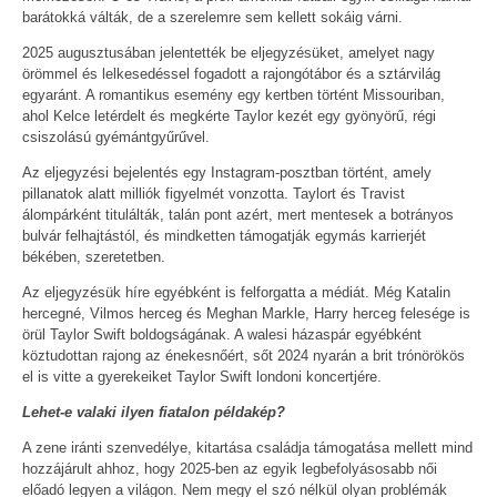
barátokká válták, de a szerelemre sem kellett sokáig várni.
2025 augusztusában jelentették be eljegyzésüket, amelyet nagy
örömmel és lelkesedéssel fogadott a rajongótábor és a sztárvilág
egyaránt. A romantikus esemény egy kertben történt Missouriban,
ahol Kelce letérdelt és megkérte Taylor kezét egy gyönyörű, régi
csiszolású gyémántgyűrűvel.
Az eljegyzési bejelentés egy Instagram-posztban történt, amely
pillanatok alatt milliók figyelmét vonzotta. Taylort és Travist
álompárként titulálták, talán pont azért, mert mentesek a botrányos
bulvár felhajtástól, és mindketten támogatják egymás karrierjét
békében, szeretetben.
Az eljegyzésük híre egyébként is felforgatta a médiát. Még Katalin
hercegné, Vilmos herceg és Meghan Markle, Harry herceg felesége is
örül Taylor Swift boldogságának. A walesi házaspár egyébként
köztudottan rajong az énekesnőért, sőt 2024 nyarán a brit trónörökös
el is vitte a gyerekeiket Taylor Swift londoni koncertjére.
Lehet-e valaki ilyen fiatalon példakép?
A zene iránti szenvedélye, kitartása családja támogatása mellett mind
hozzájárult ahhoz, hogy 2025-ben az egyik legbefolyásosabb női
előadó legyen a világon. Nem megy el szó nélkül olyan problémák