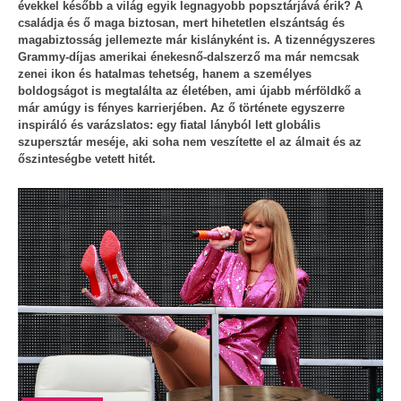
évekkel később a világ egyik legnagyobb popsztárjává érik? A
családja és ő maga biztosan, mert hihetetlen elszántság és
magabiztosság jellemezte már kislányként is. A tizennégyszeres
Grammy-díjas amerikai énekesnő-dalszerző ma már nemcsak
zenei ikon és hatalmas tehetség, hanem a személyes
boldogságot is megtalálta az életében, ami újabb mérföldkő a
már amúgy is fényes karrierjében. Az ő története egyszerre
inspiráló és varázslatos: egy fiatal lányból lett globális
szupersztár meséje, aki soha nem veszítette el az álmait és az
őszinteségbe vetett hitét.