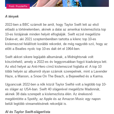
Fotó: PuzzlePix
A tények
2022-ben a BBC számolt be arról, hogy Taylor Swift lett az első
előadó a történelemben, akinek a dalai az amerikai kislemezlista top
10-es listájának minden helyét elfoglalják. Swift ezzel megelőzte
Drake-et, aki 2021 szeptemberében tartotta a kilenc top 10-es
kislemezzel felállított korábbi rekordot, de még nagyobb szó, hogy az
előtt a Beatles nyolc top 10-es dalt ért el 1964-ben.
Swift akkori sikere legújabb albumának, a Midnightsnak volt
köszönhető, amely a 2022-es év leggyorsabban fogyó kiadványa lett.
Az első helyet az Anti-Hero című kislemezzel foglalta el. A top 10
többi helyén az albumról olyan számok szerepelnek, mint a Lavender
Haze, a Maroon, a Snow On The Beach, a Bejewelled és a Karma.
Ugyancsak 2022-ben a nők közül Taylor Swifté volt a legtöbb top 10-
es sláger az USA-ban. Swift 40 slágerével megelőzte Madonnát,
akinek 38 dala szerepelt a kislemezlista élén. Az énekesnő
megdöntötte a Spotify, az Apple és az Amazon Music egy napon
belüli legtöbb streamelésének rekordját is.
AI és Taylor Swift-slágerlista