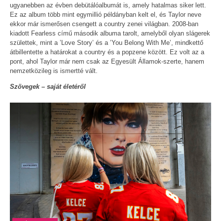
ugyanebben az évben debütálóalbumát is, amely hatalmas siker lett.
Ez az album több mint egymillió példányban kelt el, és Taylor neve
ekkor már ismerősen csengett a country zenei világban. 2008-ban
kiadott Fearless című második albuma tarolt, amelyből olyan slágerek
születtek, mint a ’Love Story’ és a ’You Belong With Me’, mindkettő
átbillentette a határokat a country és a popzene között. Ez volt az a
pont, ahol Taylor már nem csak az Egyesült Államok-szerte, hanem
nemzetközileg is ismertté vált.
Szövegek – saját életéről