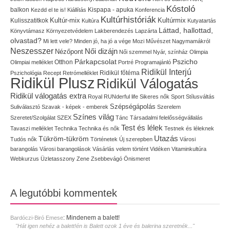
Kóstoló
balkon
Kispapa - apuka
Kezdd el te is!
Kiállítás
Konferencia
Kultúrhistóriák
Kultúr-mix
Kulisszatitkok
Kultúrmix
Kultúra
Kutyatartás
Láttad, hallottad,
Könyvtámasz
Környezetvédelem
Lakberendezés
Lapzárta
olvastad?
Mi lett vele?
Minden jó, ha jó a vége
Mozi
Művészet
Nagymamákról
Neszesszer
Női dizájn
Nézőpont
Női szemmel
Nyár, színház
Olimpia
Pszicho
Párkapcsolat
Olimpiai melléklet
Otthon
Portré
Programajánló
Ridikül Interjú
Pszichológia
Recept
Retrómelléklet
Ridikül főtéma
Ridikül Plusz
Ridikül Válogatás
Ridikül válogatás extra
Royal
RUNderful life
Sikeres nők
Sport
Stílusváltás
Szépségápolás
Suliválasztó
Szavak - képek - emberek
Szerelem
Színes világ
Szeretet/Szolgálat
SZEX
Tánc
Társadalmi felelősségvállalás
Test és lélek
Tavaszi melléklet
Technika
Technika és nők
Testnek és léleknek
Utazás
Tükröm-tükröm
Tudós nők
Történetek
Új szerepben
Városi
barangolás
Városi barangolások
Vásárlás
velem történt
Vidéken
Vitaminkultúra
Webkurzus
Üzletasszony
Zene
Zsebbevágó
Önismeret
A legutóbbi kommentek
:
Mindenem a balett!
Bardóczi-Biró Emese
"Hát igen nehéz a balett!én is Balett ozok 1 éve és balerina szeretnék..."