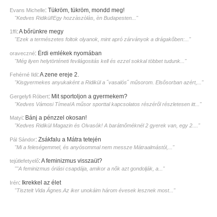
:
Tükröm, tükröm, mondd meg!
Evans Michelle
"Kedves Ridikül!Egy hozzàszòlàs, èn Budapesten..."
:
A bőrünkre megy
1ffi
"Ezek a természetes foltok olyanok, mint apró zárványok a drágakőben:..."
:
Érdi emlékek nyomában
oraveczné
"Még ilyen helytörténeti fevilágositás kell és ezzel sokkal többet tudunk..."
:
A zene ereje 2.
Fehérné Ildi
"Kisgyermekes anyukaként a Ridikül a ˝vasalós˝ műsorom. Elsősorban azért,..."
:
Mit sportoljon a gyermekem?
Gergelyfi Róbert
"Kedves Vámosi Tímea!A műsor sporttal kapcsolatos részéről részletesen itt..."
:
Bánj a pénzzel okosan!
Matyi
"Kedves Ridikül Magazin és Olvasók! A barátnőméknél 2 gyerek van, egy 2...."
:
Zsákfalu a Mátra tetején
Pál Sándor
"Mi a feleségemmel, és anyósommal nem messze Mátraalmástól,..."
:
A feminizmus visszaüt?
tejútlefetyelő
""A feminizmus óriási csapdája, amikor a nők azt gondolják, a..."
:
Ikrekkel az élet
Irén
"Tisztelt Vida Ágnes.Az iker unokáim három évesek lesznek most..."