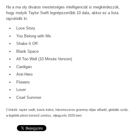
Ha a ma oly divatos mesterséges intelligenciát is megkérdezzük,
hogy melyik Taylor Swift legnépszerűbb 10 dala, akkor ez a lista
rajzolódik ki:
Love Story
You Belong with Me
Shake It Off
Blank Space
All Too Well (10 Minute Version)
Cardigan
Anti-Hero
Flowers
Lover
Cruel Summer
Címkék:
taylor swift
,
travis kelce
,
háromszoros grammy-díjas előadó
,
globális sztár
,
a legtöbb pénzt kereső zenész
,
eljegyzés 2025-ben