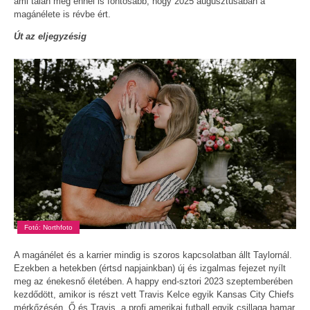
ami talán még ennél is fontosabb, hogy 2025 augusztusában a
magánélete is révbe ért.
Út az eljegyzésig
Fotó: Northfoto
A magánélet és a karrier mindig is szoros kapcsolatban állt Taylornál.
Ezekben a hetekben (értsd napjainkban) új és izgalmas fejezet nyílt
meg az énekesnő életében. A happy end-sztori 2023 szeptemberében
kezdődött, amikor is részt vett Travis Kelce egyik Kansas City Chiefs
mérkőzésén. Ő és Travis, a profi amerikai futball egyik csillaga hamar