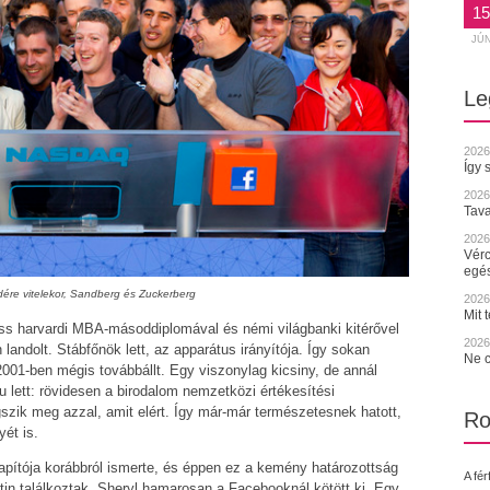
15
JÚ
Le
2026
Így 
2026
Tava
2026.
Vérc
egé
ére vitelekor, Sandberg és Zuckerberg
2026.
Mit 
iss harvardi MBA-másoddiplomával és némi világbanki kitérővel
2026.
andolt. Stábfőnök lett, az apparátus irányítója. Így sokan
Ne c
2001-ben mégis továbbállt. Egy viszonylag kicsiny, de annál
lett: rövidesen a birodalom nemzetközi értékesítési
szik meg azzal, amit elért. Így már-már természetesnek hatott,
Ro
ét is.
pítója korábbról ismerte, és éppen ez a kemény határozottság
A fér
tin találkoztak. Sheryl hamarosan a Facebooknál kötött ki. Egy