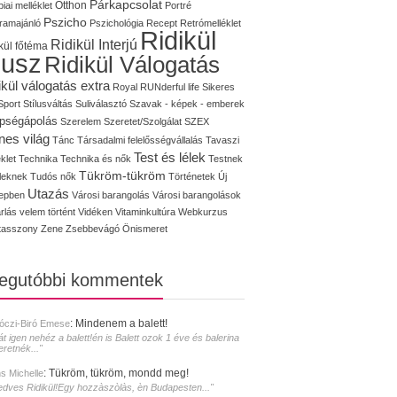
Párkapcsolat
iai melléklet
Otthon
Portré
Pszicho
ramajánló
Pszichológia
Recept
Retrómelléklet
Ridikül
Ridikül Interjú
kül főtéma
lusz
Ridikül Válogatás
ikül válogatás extra
Royal
RUNderful life
Sikeres
Sport
Stílusváltás
Suliválasztó
Szavak - képek - emberek
pségápolás
Szerelem
Szeretet/Szolgálat
SZEX
nes világ
Tánc
Társadalmi felelősségvállalás
Tavaszi
Test és lélek
klet
Technika
Technika és nők
Testnek
Tükröm-tükröm
éleknek
Tudós nők
Történetek
Új
Utazás
epben
Városi barangolás
Városi barangolások
rlás
velem történt
Vidéken
Vitaminkultúra
Webkurzus
tasszony
Zene
Zsebbevágó
Önismeret
legutóbbi kommentek
:
Mindenem a balett!
óczi-Biró Emese
át igen nehéz a balett!én is Balett ozok 1 éve és balerina
eretnék..."
:
Tükröm, tükröm, mondd meg!
s Michelle
edves Ridikül!Egy hozzàszòlàs, èn Budapesten..."