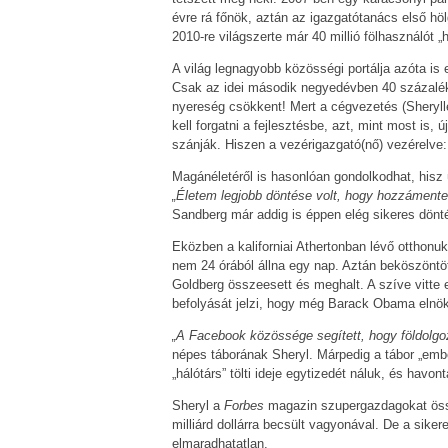
évre rá főnök, aztán az igazgatótanács első hö
2010-re világszerte már 40 millió fölhasználót „
A világ legnagyobb közösségi portálja azóta is e
Csak az idei második negyedévben 40 százalékka
nyereség csökkent! Mert a cégvezetés (Sheryllel
kell forgatni a fejlesztésbe, azt, mint most is,
szánják. Hiszen a vezérigazgató(nő) vezérelve
Magánéletéről is hasonlóan gondolkodhat, hisz 
„Életem legjobb döntése volt, hogy hozzáment
Sandberg már addig is éppen elég sikeres dönté
Eközben a kaliforniai Athertonban lévő otthonu
nem 24 órából állna egy nap. Aztán beköszöntöt
Goldberg összeesett és meghalt. A szíve vitte e
befolyását jelzi, hogy még Barack Obama elnök i
„A Facebook közössége segített, hogy földolgo
népes táborának Sheryl. Márpedig a tábor „emberf
„hálótárs” tölti ideje egytizedét náluk, és havonta
Sheryl a
Forbes
magazin szupergazdagokat össz
milliárd dollárra becsült vagyonával. De a sik
elmaradhatatlan.