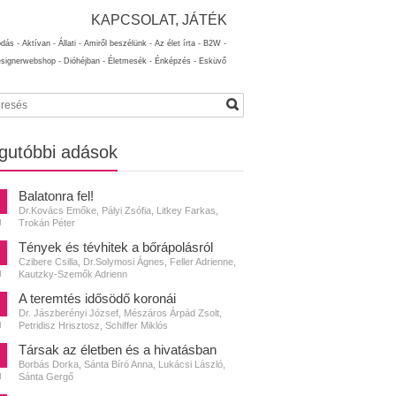
KAPCSOLAT, JÁTÉK
ódás -
Aktívan -
Állati -
Amiről beszélünk -
Az élet írta -
B2W -
esignerwebshop -
Dióhéjban -
Életmesék -
Énképzés -
Esküvő
gutóbbi adások
Balatonra fel!
Dr.Kovács Emőke, Pályi Zsófia, Litkey Farkas,
Trokán Péter
N
Tények és tévhitek a bőrápolásról
Czibere Csilla, Dr.Solymosi Ágnes, Feller Adrienne,
Kautzky-Szemők Adrienn
N
A teremtés idősödő koronái
Dr. Jászberényi József, Mészáros Árpád Zsolt,
Petridisz Hrisztosz, Schiffer Miklós
N
Társak az életben és a hivatásban
Borbás Dorka, Sánta Bíró Anna, Lukácsi László,
Sánta Gergő
N