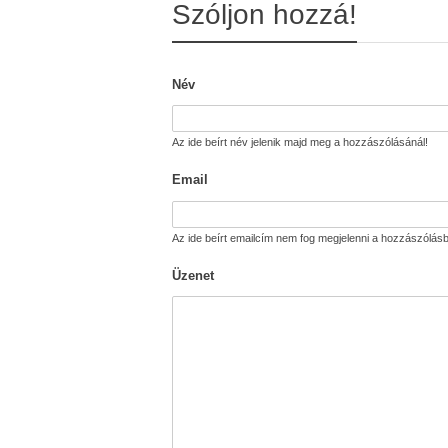
Szóljon hozzá!
Név
Az ide beírt név jelenik majd meg a hozzászólásánál!
Email
Az ide beírt emailcím nem fog megjelenni a hozzászólásb
Üzenet