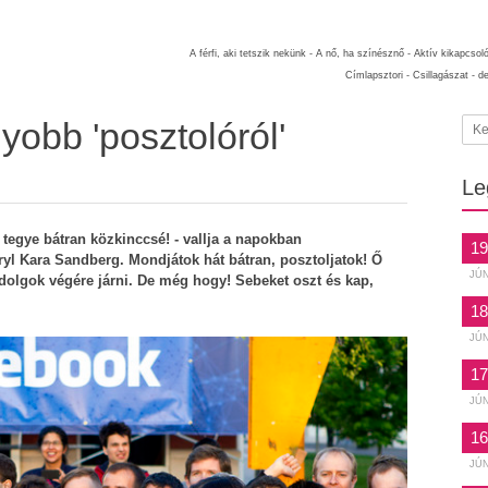
A férfi, aki tetszik nekünk -
A nő, ha színésznő -
Aktív kikapcsol
Címlapsztori -
Csillagászat -
d
obb 'posztolóról'
Le
tegye bátran közkinccsé! - vallja a napokban
19
yl Kara Sandberg. Mondjátok hát bátran, posztoljatok! Ő
JÚ
 dolgok végére járni. De még hogy! Sebeket oszt és kap,
18
JÚ
17
JÚ
16
JÚ