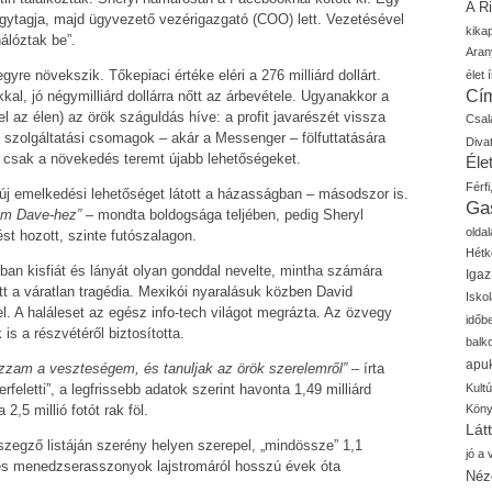
A R
lgytagja, majd ügyvezető vezérigazgató (COO) lett. Vezetésével
kika
hálóztak be”.
Aran
gyre növekszik. Tőkepiaci értéke eléri a 276 milliárd dollárt.
élet í
Cí
l, jó négymilliárd dollárra nőtt az árbevétele. Ugyanakkor a
 az élen) az örök száguldás híve: a profit javarészét vissza
Csal
 új szolgáltatási csomagok – akár a Messenger – fölfuttatására
Diva
: csak a növekedés teremt újabb lehetőségeket.
Élet
Férfi
új emelkedési lehetőséget látott a házasságban – másodszor is.
Ga
em Dave-hez”
– mondta boldogsága teljében, pedig Sheryl
oldal
st hozott, szinte futószalagon.
Hétk
kban kisfiát és lányát olyan gonddal nevelte, mintha számára
Igaz
t a váratlan tragédia. Mexikói nyaralásuk közben David
Isko
l. A haláleset az egész info-tech világot megrázta. Az özvegy
időb
s a részvétéről biztosította.
balk
apu
zzam a veszteségem, és tanuljak az örök szerelemről”
– írta
Kult
eletti”, a legfrissebb adatok szerint havonta 1,49 milliárd
Kön
 2,5 millió fotót rak föl.
Lát
egző listáján szerény helyen szerepel, „mindössze” 1,1
jó a
eres menedzserasszonyok lajstromáról hosszú évek óta
Néz