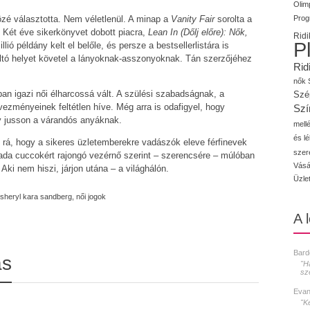
Olimp
Prog
zé választotta. Nem véletlenül. A minap a
Vanity Fair
sorolta a
 Két éve sikerkönyvet dobott piacra,
Lean In (Dőlj előre): Nők,
Ridi
P
ió példány kelt el belőle, és persze a bestsellerlistára is
ltó helyet követel a lányoknak-asszonyoknak. Tán szerzőjéhez
Rid
nők
gban igazi női élharcossá vált. A szülési szabadságnak, a
Szé
ezményeinek feltétlen híve. Még arra is odafigyel, hogy
Szí
y jusson a várandós anyáknak.
mellé
és l
rá, hogy a sikeres üzletemberekre vadászók eleve férfinevek
szer
rada cuccokért rajongó vezérnő szerint – szerencsére – múlóban
Vásá
Aki nem hiszi, járjon utána – a világhálón.
Üzle
sheryl kara sandberg
,
női jogok
A 
Bard
ás
"H
sz
Evan
"K