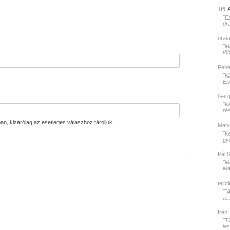
:
1ffi
"E
dr
orav
"Mé
töb
Fehér
"K
El
Gerg
"K
rés
an, kizárólag az esetleges válaszhoz tároljuk!
Maty
"K
gy
Pál 
"M
Mát
tejút
""
a..
Irén
"T
le