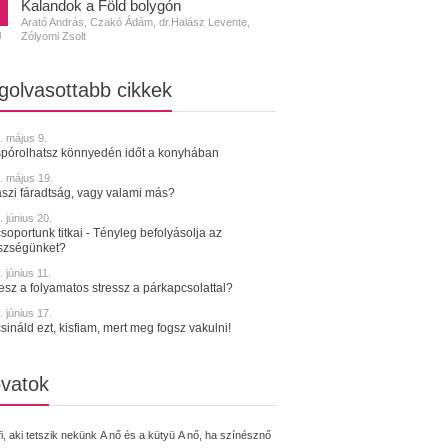
Kalandok a Föld bolygón
Arató András, Czakó Ádám, dr.Halász Levente,
Zólyomi Zsolt
N
golvasottabb cikkek
. május 9.
spórolhatsz könnyedén időt a konyhában
. május 19.
szi fáradtság, vagy valami más?
 június 20.
soportunk titkai - Tényleg befolyásolja az
szségünket?
 június 11.
tesz a folyamatos stressz a párkapcsolattal?
 június 17.
sináld ezt, kisfiam, mert meg fogsz vakulni!
vatok
fi, aki tetszik nekünk
A nő és a kütyü
A nő, ha színésznő