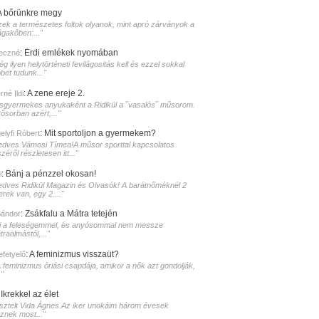
A bőrünkre megy
zek a természetes foltok olyanok, mint apró zárványok a
ágakőben:..."
:
Érdi emlékek nyomában
eczné
g ilyen helytörténeti fevilágositás kell és ezzel sokkal
bet tudunk..."
:
A zene ereje 2.
né Ildi
isgyermekes anyukaként a Ridikül a ˝vasalós˝ műsorom.
sősorban azért,..."
:
Mit sportoljon a gyermekem?
elyfi Róbert
edves Vámosi Tímea!A műsor sporttal kapcsolatos
zéről részletesen itt..."
:
Bánj a pénzzel okosan!
i
edves Ridikül Magazin és Olvasók! A barátnőméknél 2
erek van, egy 2...."
:
Zsákfalu a Mátra tetején
Sándor
i a feleségemmel, és anyósommal nem messze
raalmástól,..."
:
A feminizmus visszaüt?
lefetyelő
A feminizmus óriási csapdája, amikor a nők azt gondolják,
."
:
Ikrekkel az élet
isztelt Vida Ágnes.Az iker unokáim három évesek
sznek most..."