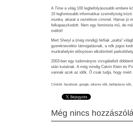
A
Time
a világ 100 legbefolyásosabb embere kö
10 legfontosabb informatikai személyiség közé.
munka, akarat a vezetésre
címmel. Hamar jó mill
felkapaszkodott. Nem egy feminista mű, de mé
méltót!
Mert Sheryl a (még mindig) férfiak „uralta” vilá
gyereknevelési támogatásnak, a nők jogos kedv
munkahelyén előnyösen elkülönített parkolóhel
2003-ban egy tudományos vizsgálatból döbbent 
után kutatnak. A még mindig Calvin Klein és P
vannak azok az idők. Ő csak tudja, hogy miért. 
Címkék:
facebook
,
google
,
sikeres nők
,
befolyásos nők
,
Még nincs hozzászól