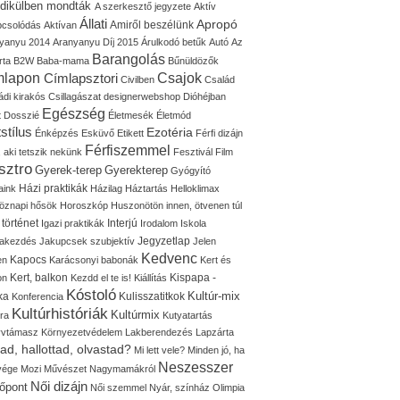
idikülben mondták
A szerkesztő jegyzete
Aktív
Állati
Apropó
Amiről beszélünk
pcsolódás
Aktívan
yanyu 2014
Aranyanyu Díj 2015
Árulkodó betűk
Autó
Az
Barangolás
rta
B2W
Baba-mama
Bűnüldözők
mlapon
Címlapsztori
Csajok
Civilben
Család
ádi kirakós
Csillagászat
designerwebshop
Dióhéjban
Egészség
t
Dosszié
Életmesék
Életmód
stílus
Ezotéria
Énképzés
Esküvő
Etikett
Férfi dizájn
Férfiszemmel
, aki tetszik nekünk
Fesztivál
Film
sztro
Gyerek-terep
Gyerekterep
Gyógyító
Házi praktikák
aink
Házilag
Háztartás
Helloklimax
öznapi hősök
Horoszkóp
Huszonötön innen, ötvenen túl
 történet
Interjú
Igazi praktikák
Irodalom
Iskola
Jegyzetlap
lakezdés
Jakupcsek szubjektív
Jelen
Kedvenc
Kapocs
en
Karácsonyi babonák
Kert és
Kert, balkon
Kispapa -
on
Kezdd el te is!
Kiállítás
Kóstoló
Kultúr-mix
ka
Kulisszatitkok
Konferencia
Kultúrhistóriák
Kultúrmix
úra
Kutyatartás
yvtámasz
Környezetvédelem
Lakberendezés
Lapzárta
tad, hallottad, olvastad?
Mi lett vele?
Minden jó, ha
Neszesszer
 vége
Mozi
Művészet
Nagymamákról
Női dizájn
őpont
Női szemmel
Nyár, színház
Olimpia