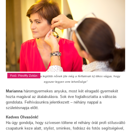
Fotó: Pitrolffy Zoltán
"Azt gondolom, hogy a legtöbb nőnek (de még a férfiaknak is) titkos vágya, hogy
egyszer legyen erre lehetősége”
Marianna
háromgyermekes anyuka, most két elragadó gyermekét
hozta magával az átalakulásra. Sok éve foglalkoztatta a változás
gondolata. Felhívásunkra jelentkezett – néhány nappal a
születésnapja előtt.
Kedves Olvasónk!
Ha úgy gondolja, hogy szívesen töltene el néhány órát profi stílusváltó
csapatunk keze alatt, stylist, sminkes, fodrász és fotós segítségével,