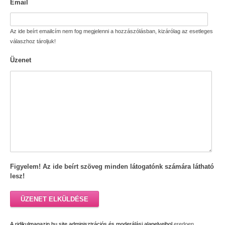
Email
Az ide beírt emailcím nem fog megjelenni a hozzászólásban, kizárólag az esetleges
válaszhoz tároljuk!
Üzenet
Figyelem! Az ide beírt szöveg minden látogatónk számára látható
lesz!
ÜZENET ELKÜLDÉSE
A ridikulmagazin.hu site adminisztrációs és moderálási alapelveibol
eredoen