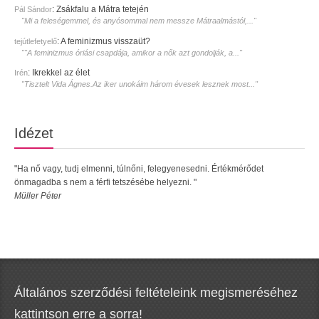
:
Zsákfalu a Mátra tetején
Pál Sándor
"Mi a feleségemmel, és anyósommal nem messze Mátraalmástól,..."
:
A feminizmus visszaüt?
tejútlefetyelő
""A feminizmus óriási csapdája, amikor a nők azt gondolják, a..."
:
Ikrekkel az élet
Irén
"Tisztelt Vida Ágnes.Az iker unokáim három évesek lesznek most..."
Idézet
"Ha nő vagy, tudj elmenni, túlnőni, felegyenesedni. Értékmérődet
önmagadba s nem a férfi tetszésébe helyezni. "
Müller Péter
Általános szerződési feltételeink megismeréséhez
kattintson erre a sorra!