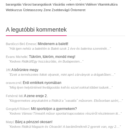
barangolás
Városi barangolások
Vásárlás
velem történt
Vidéken
Vitaminkultúra
Webkurzus
Üzletasszony
Zene
Zsebbevágó
Önismeret
A legutóbbi kommentek
:
Mindenem a balett!
Bardóczi-Biró Emese
"Hát igen nehéz a balett!én is Balett ozok 1 éve és balerina szeretnék..."
:
Tükröm, tükröm, mondd meg!
Evans Michelle
"Kedves Ridikül!Egy hozzàszòlàs, èn Budapesten..."
:
A bőrünkre megy
1ffi
"Ezek a természetes foltok olyanok, mint apró zárványok a drágakőben:..."
:
Érdi emlékek nyomában
oraveczné
"Még ilyen helytörténeti fevilágositás kell és ezzel sokkal többet tudunk..."
:
A zene ereje 2.
Fehérné Ildi
"Kisgyermekes anyukaként a Ridikül a ˝vasalós˝ műsorom. Elsősorban azért,..."
:
Mit sportoljon a gyermekem?
Gergelyfi Róbert
"Kedves Vámosi Tímea!A műsor sporttal kapcsolatos részéről részletesen itt..."
:
Bánj a pénzzel okosan!
Matyi
"Kedves Ridikül Magazin és Olvasók! A barátnőméknél 2 gyerek van, egy 2...."