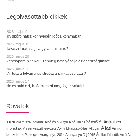
Legolvasottabb cikkek
2026. május 9.
Így spórolhatsz könnyedén időt a konyhában
2026. május 19.
Tavaszi fáradtság, vagy valami más?
2026. június 20.
Vércsoportunk titkai - Tényleg befolyásolja az egészségünket?
2026. június 11.
Mit tesz a folyamatos stressz a párkapcsolattal?
2026. június 17.
Ne csináld ezt, kisfiam, mert meg fogsz vakulni!
Rovatok
A Ridikülben
A férfi, aki tetszik nekünk
A nő és a kütyü
A nő, ha színésznő
Állati
mondták
Amiről
A szerkesztő jegyzete
Aktív kikapcsolódás
Aktívan
Apropó
beszélünk
Aranyanyu 2014
Aranyanyu Díj 2015
Árulkodó betűk
Autó
Az