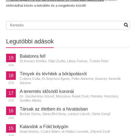
elofordulhat késés a beküldés és a megjelenés között!
Legutóbbi adások
Balatonra fel!
19
Dr.Kovács Emőke, Pályi Zsófia, Litkey Farkas, Trokán Péter
JÚN
Tények és tévhitek a bőrápolásról
18
Czibere Csilla, Dr.Solymosi Ágnes, Feller Adrienne, Kautzky-Szemők
Adrienn
JÚN
A teremtés idősödő koronái
17
Dr. Jászberényi József, Mészáros Árpád Zsolt, Petridisz Hrisztosz,
Schiffer Miklós
JÚN
Társak az életben és a hivatásban
16
Borbás Dorka, Sánta Bíró Anna, Lukácsi László, Sánta Gergő
JÚN
Kalandok a Föld bolygón
15
Arató András, Czakó Ádám, dr.Halász Levente, Zólyomi Zsolt
JÚN