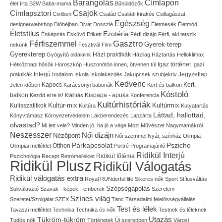
Címlapon
Barangolás
élet írta
B2W
Baba-mama
Bűnüldözők
Címlapsztori
Csajok
Civilben
Család
Családi kirakós
Csillagászat
Egészség
designerwebshop
Dióhéjban
Divat
Dosszié
Életmesék
Életmód
Életstílus
Ezotéria
Énképzés
Esküvő
Etikett
Férfi dizájn
Férfi, aki tetszik
Gasztro
Férfiszemmel
Gyerek-terep
nekünk
Fesztivál
Film
Gyerekterep
Házi praktikák
Gyógyító oldalaink
Házilag
Háztartás
Helloklimax
Igaz történet
Hétköznapi hősök
Horoszkóp
Huszonötön innen, ötvenen túl
Igazi
Interjú
Jegyzetlap
praktikák
Irodalom
Iskola
Iskolakezdés
Jakupcsek szubjektív
Kedvenc
Kapocs
Kert,
Jelen időben
Karácsonyi babonák
Kert és balkon
Kóstoló
balkon
Kispapa - apuka
Kezdd el te is!
Kiállítás
Konferencia
Kultúrhistóriák
Kultúr-mix
Kulisszatitkok
Kultúrmix
Kultúra
Kutyatartás
Láttad, hallottad,
Könyvtámasz
Környezetvédelem
Lakberendezés
Lapzárta
olvastad?
Mi lett vele?
Minden jó, ha jó a vége
Mozi
Művészet
Nagymamákról
Neszesszer
Női dizájn
Nézőpont
Női szemmel
Nyár, színház
Olimpia
Pszicho
Párkapcsolat
Olimpiai melléklet
Otthon
Portré
Programajánló
Ridikül Interjú
Pszichológia
Recept
Retrómelléklet
Ridikül főtéma
Ridikül Plusz
Ridikül Válogatás
Ridikül válogatás extra
Royal
RUNderful life
Sikeres nők
Sport
Stílusváltás
Szépségápolás
Suliválasztó
Szavak - képek - emberek
Szerelem
Színes világ
Szeretet/Szolgálat
SZEX
Tánc
Társadalmi felelősségvállalás
Test és lélek
Tavaszi melléklet
Technika
Technika és nők
Testnek és léleknek
Utazás
Tükröm-tükröm
Tudós nők
Történetek
Új szerepben
Városi