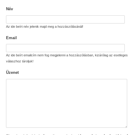
Név
Az ide beírt név jelenik majd meg a hozzászólásánál!
Email
Az ide beírt emailcím nem fog megjelenni a hozzászólásban, kizárólag az esetleges
válaszhoz tároljuk!
Üzenet