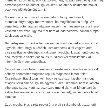
merevlemez 3-5 évig, egy CD 10 évig, egy szalag 15-20 évig őrzi meg
biztonságosan az adatot, így célszerű az archív dokumentumokat
bizonyos időközönként átírni.
Ma már pár ezer forintért szerezhetünk be új pendrive-ot,
memóriakártyát vagy merevlemezt, ha meghibásodna a régi. Az
elmentett, pótolhatatlan adataink viszont nem lesznek rajta a frissen
vásárolt eszközön. Így ma már nem az adathordozó, hanem a rajta
tárolt adat az érték.
Ha pedig megtörtént a baj,
ne kezdjünk otthon barkácsolni: ezzel
ugyanis lehet, hogy a későbbi, szakemberek által végzett adat-
visszaállítás lehetőségét is kiiktatjuk. Forduljunk adatmentő céghez,
ahol megfelelő szaktudással és műszerekkel rendelkeznek az
információk megmentéséhez.
Gondoljunk csak bele: merevlemez esetében az író-olvasó fej csak
néhány nanométer magasan repül a mágneses lemez felett.
Összehasonlításul tudni kell, hogy ez ezerszer kisebb, mint egy
átlagos porszemcse. Így ha egyetlen, akár szemmel nem is látható
pihe vagy szösz kerül az eszközbe (mondjuk, mert kínunkban és
kétségbeesésünkben szétnyitjuk a winchestert), az végzetes hibát
okozhat.
Ezek mechanikus szétszerelését a profi szakemberek tiszta terű