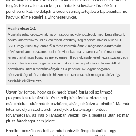
tegyük tokba a lemezeinket, ne rántsuk ki leválasztás nélkül a
pendrive-unkat, ne dobjuk a kocsi csomagtartójába a laptopunkat, ne
hagyjuk túlmelegedni a winchesterünket.
Adathordozó 1x1
A digitális adathordozóknak három csoportját különböztetjük meg. Beszélhetünk
optikai adattárolókról: ezek esetében lézerfény segítségével olvassuk le a CD-,
DVD- vagy Blue Ray-lemezről a tárolt információkat. A mágneses adattárolók
közé sorolható a szalagos audio- és videokazetta, valamint a forgó mágneses
lemezt tartalmazó floppy és merevlemez. Itt egy olvasófej értelmezi a szalag vagy
lemez felületén lévő mágneses részecskéket, azok polaritása alapján. A flash
adattárolók, mint a memóriakártyák és a pendrive-ok, egyre nagyobb
népszerűségnek örvendenek, hiszen nem tartalmaznak mozgó eszközt, így
kevésbé sérülékenyek.
Ugyanígy fontos, hogy csak megbízható forrásból származó
programokat telepítsünk, és mindig készítsünk biztonsági
másolatokat: akár másik eszközre, akár „felküldve a felhőbe”. Ma már
léteznek olyan szoftverek, amelyek a biztonsági mentést
folyamatosan, az írás pillanatában végzik, így a beállítás után ez már
plusz fáradságot sem jelent.
Emellett beszélnünk kell az adathordozók öregedéséről is: egy