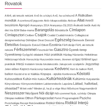
Rovatok
A Ridikülben
A férfi, aki tetszik nekünk
A nő és a kütyü
A nő, ha színésznő
Állati
mondták
Amiről
A szerkesztő jegyzete
Aktív kikapcsolódás
Aktívan
Apropó
beszélünk
Aranyanyu 2014
Aranyanyu Díj 2015
Árulkodó betűk
Autó
Az
Címlapon
Barangolás
élet írta
B2W
Baba-mama
Bűnüldözők
Címlapsztori
Csajok
Civilben
Család
Családi kirakós
Csillagászat
Egészség
designerwebshop
Dióhéjban
Divat
Dosszié
Életmesék
Életmód
Életstílus
Ezotéria
Énképzés
Esküvő
Etikett
Férfi dizájn
Férfi, aki tetszik
Gasztro
Férfiszemmel
Gyerek-terep
nekünk
Fesztivál
Film
Gyerekterep
Házi praktikák
Gyógyító oldalaink
Házilag
Háztartás
Helloklimax
Igaz történet
Hétköznapi hősök
Horoszkóp
Huszonötön innen, ötvenen túl
Igazi
Interjú
Jegyzetlap
praktikák
Irodalom
Iskola
Iskolakezdés
Jakupcsek szubjektív
Kedvenc
Kapocs
Kert,
Jelen időben
Karácsonyi babonák
Kert és balkon
Kóstoló
balkon
Kispapa - apuka
Kezdd el te is!
Kiállítás
Konferencia
Kultúrhistóriák
Kultúr-mix
Kulisszatitkok
Kultúrmix
Kultúra
Kutyatartás
Láttad, hallottad,
Könyvtámasz
Környezetvédelem
Lakberendezés
Lapzárta
olvastad?
Mi lett vele?
Minden jó, ha jó a vége
Mozi
Művészet
Nagymamákról
Neszesszer
Női dizájn
Nézőpont
Női szemmel
Nyár, színház
Olimpia
Pszicho
Párkapcsolat
Olimpiai melléklet
Otthon
Portré
Programajánló
Ridikül Interjú
Pszichológia
Recept
Retrómelléklet
Ridikül főtéma