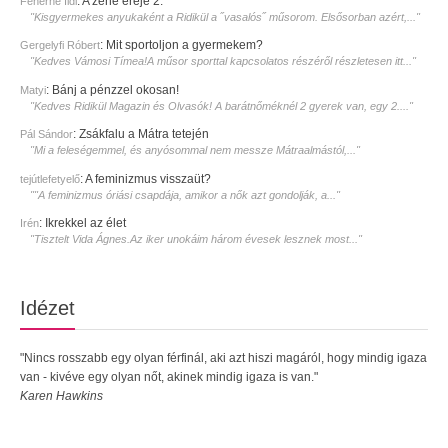
:
A zene ereje 2.
Fehérné Ildi
"Kisgyermekes anyukaként a Ridikül a ˝vasalós˝ műsorom. Elsősorban azért,..."
:
Mit sportoljon a gyermekem?
Gergelyfi Róbert
"Kedves Vámosi Tímea!A műsor sporttal kapcsolatos részéről részletesen itt..."
:
Bánj a pénzzel okosan!
Matyi
"Kedves Ridikül Magazin és Olvasók! A barátnőméknél 2 gyerek van, egy 2...."
:
Zsákfalu a Mátra tetején
Pál Sándor
"Mi a feleségemmel, és anyósommal nem messze Mátraalmástól,..."
:
A feminizmus visszaüt?
tejútlefetyelő
""A feminizmus óriási csapdája, amikor a nők azt gondolják, a..."
:
Ikrekkel az élet
Irén
"Tisztelt Vida Ágnes.Az iker unokáim három évesek lesznek most..."
Idézet
"Nincs rosszabb egy olyan férfinál, aki azt hiszi magáról, hogy mindig igaza
van - kivéve egy olyan nőt, akinek mindig igaza is van."
Karen Hawkins