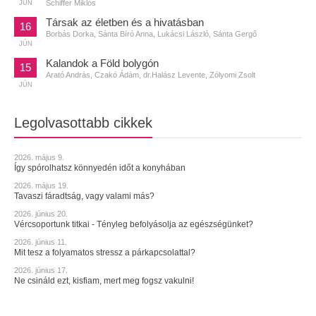
Schiffer Miklós
JÚN
Társak az életben és a hivatásban
16
Borbás Dorka, Sánta Bíró Anna, Lukácsi László, Sánta Gergő
JÚN
Kalandok a Föld bolygón
15
Arató András, Czakó Ádám, dr.Halász Levente, Zólyomi Zsolt
JÚN
Legolvasottabb cikkek
2026. május 9.
Így spórolhatsz könnyedén időt a konyhában
2026. május 19.
Tavaszi fáradtság, vagy valami más?
2026. június 20.
Vércsoportunk titkai - Tényleg befolyásolja az egészségünket?
2026. június 11.
Mit tesz a folyamatos stressz a párkapcsolattal?
2026. június 17.
Ne csináld ezt, kisfiam, mert meg fogsz vakulni!