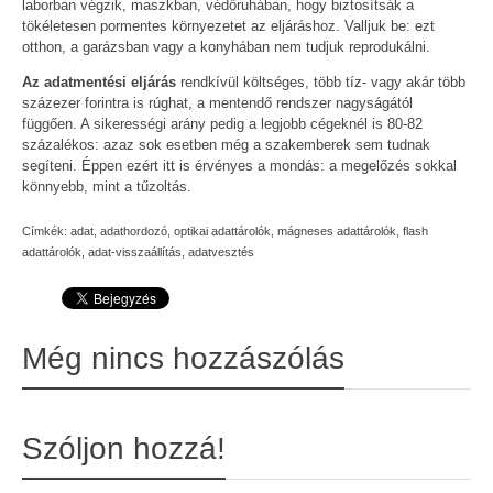
laborban végzik, maszkban, védőruhában, hogy biztosítsák a
tökéletesen pormentes környezetet az eljáráshoz. Valljuk be: ezt
otthon, a garázsban vagy a konyhában nem tudjuk reprodukálni.
Az adatmentési eljárás
rendkívül költséges, több tíz- vagy akár több
százezer forintra is rúghat, a mentendő rendszer nagyságától
függően. A sikerességi arány pedig a legjobb cégeknél is 80-82
százalékos: azaz sok esetben még a szakemberek sem tudnak
segíteni. Éppen ezért itt is érvényes a mondás: a megelőzés sokkal
könnyebb, mint a tűzoltás.
Címkék:
adat
,
adathordozó
,
optikai adattárolók
,
mágneses adattárolók
,
flash
adattárolók
,
adat-visszaállítás
,
adatvesztés
Még nincs hozzászólás
Szóljon hozzá!