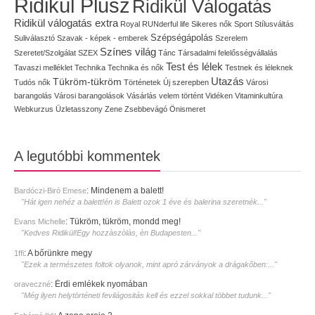
Ridikül Plusz
Ridikül Válogatás
Ridikül válogatás extra
Royal
RUNderful life
Sikeres nők
Sport
Stílusváltás
Szépségápolás
Suliválasztó
Szavak - képek - emberek
Szerelem
Színes világ
Szeretet/Szolgálat
SZEX
Tánc
Társadalmi felelősségvállalás
Test és lélek
Tavaszi melléklet
Technika
Technika és nők
Testnek és léleknek
Utazás
Tükröm-tükröm
Tudós nők
Történetek
Új szerepben
Városi
barangolás
Városi barangolások
Vásárlás
velem történt
Vidéken
Vitaminkultúra
Webkurzus
Üzletasszony
Zene
Zsebbevágó
Önismeret
A legutóbbi kommentek
:
Mindenem a balett!
Bardóczi-Biró Emese
"Hát igen nehéz a balett!én is Balett ozok 1 éve és balerina szeretnék..."
:
Tükröm, tükröm, mondd meg!
Evans Michelle
"Kedves Ridikül!Egy hozzàszòlàs, èn Budapesten..."
:
A bőrünkre megy
1ffi
"Ezek a természetes foltok olyanok, mint apró zárványok a drágakőben:..."
:
Érdi emlékek nyomában
oraveczné
"Még ilyen helytörténeti fevilágositás kell és ezzel sokkal többet tudunk..."