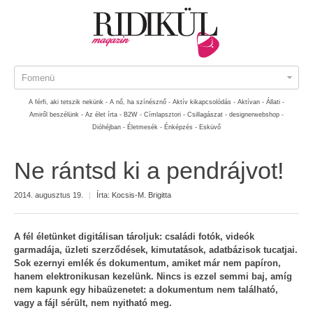
Fomenü
A férfi, aki tetszik nekünk -
A nő, ha színésznő -
Aktív kikapcsolódás -
Aktívan -
Állati -
Amiről beszélünk -
Az élet írta -
B2W -
Címlapsztori -
Csillagászat -
designerwebshop -
Dióhéjban -
Életmesék -
Énképzés -
Esküvő
Ne rántsd ki a pendrájvot!
2014. augusztus 19.
|
Írta:
Kocsis-M. Brigitta
A fél életünket digitálisan tároljuk: családi fotók, videók
garmadája, üzleti szerződések, kimutatások, adatbázisok tucatjai.
Sok ezernyi emlék és dokumentum, amiket már nem papíron,
hanem elektronikusan kezelünk. Nincs is ezzel semmi baj, amíg
nem kapunk egy hibaüzenetet: a dokumentum nem található,
vagy a fájl sérült, nem nyitható meg.