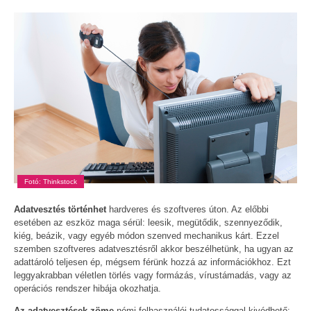
Fotó: Thinkstock
Adatvesztés történhet
hardveres és szoftveres úton. Az előbbi
esetében az eszköz maga sérül: leesik, megütődik, szennyeződik,
kiég, beázik, vagy egyéb módon szenved mechanikus kárt. Ezzel
szemben szoftveres adatvesztésről akkor beszélhetünk, ha ugyan az
adattároló teljesen ép, mégsem férünk hozzá az információkhoz. Ezt
leggyakrabban véletlen törlés vagy formázás, vírustámadás, vagy az
operációs rendszer hibája okozhatja.
Az adatvesztések zöme
némi felhasználói tudatossággal kivédhető: