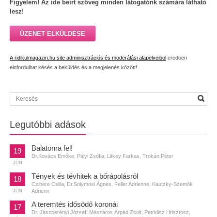
Figyelem! Az ide beírt szöveg minden látogatónk számára látható
lesz!
ÜZENET ELKÜLDÉSE
A ridikulmagazin.hu site adminisztrációs és moderálási alapelveibol
eredoen
elofordulhat késés a beküldés és a megjelenés között!
Legutóbbi adások
Balatonra fel!
19
Dr.Kovács Emőke, Pályi Zsófia, Litkey Farkas, Trokán Péter
JÚN
Tények és tévhitek a bőrápolásról
18
Czibere Csilla, Dr.Solymosi Ágnes, Feller Adrienne, Kautzky-Szemők
Adrienn
JÚN
A teremtés idősödő koronái
17
Dr. Jászberényi József, Mészáros Árpád Zsolt, Petridisz Hrisztosz,