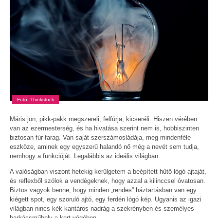
Fotó: Thinkstock
Máris jön, pikk-pakk megszereli, felfúrja, kicseréli. Hiszen vérében
van az ezermesterség, és ha hivatása szerint nem is, hobbiszinten
biztosan fúr-farag. Van saját szerszámosládája, meg mindenféle
eszköze, aminek egy egyszerű halandó nő még a nevét sem tudja,
nemhogy a funkcióját. Legalábbis az ideális világban.
A valóságban viszont hetekig kerülgetem a beépített hűtő lógó ajtaját,
és reflexből szólok a vendégeknek, hogy azzal a kilinccsel óvatosan.
Biztos vagyok benne, hogy minden „rendes” háztartásban van egy
kiégett spot, egy szoruló ajtó, egy ferdén lógó kép. Ugyanis az igazi
világban nincs kék kantáros nadrág a szekrényben és személyes
barkácsműhely a kert végében.