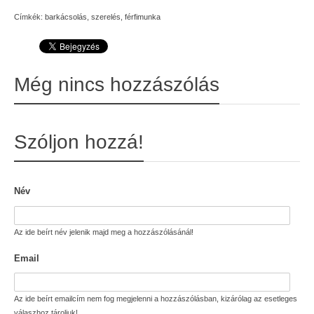
Címkék:
barkácsolás
,
szerelés
,
férfimunka
Még nincs hozzászólás
Szóljon hozzá!
Név
Az ide beírt név jelenik majd meg a hozzászólásánál!
Email
Az ide beírt emailcím nem fog megjelenni a hozzászólásban, kizárólag az esetleges
válaszhoz tároljuk!