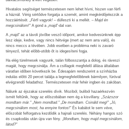
Hivatalos segítséget természetesen nem lehet hívni, hiszen van férfi
a háznál. Vérig sértődve forgatja a szemét, amint megkérdőjelezzük a
hozzáértését.
„Férfi vagyok!
– dülleszti ki a mellét. –
Majd én
megcsinálom!"
A gond a „majd”-dal van.
A „majd” az a távoli jövőbe vesző időpont, amikor kedvesünknek épp
lesz ideje, kedve, vagy nincs hétvége (mert az nem arra való), és
nincs meccs a tévében. Jobb esetben a probléma neki is zavaró
tényező, tehát előbb-utóbb őt is idegesíteni fogja.
Ha elég türelmesek vagyunk, talán fölbosszantja a dolog, és ráveszi
magát, hogy megcsinálja. Ám a csillagok megfelelő állása általában
váratlan időben következik be. Édesapám rendszerint a színházba
indulás előtti 20 percet találja a legmegfelelőbbnek bármilyen, fúróval
elvégzendő feladathoz. Természetesen már fehér ingben és zakóban.
Nálunk az éjszakai szerelés dívik. Moziból, buliból hazaérkezvén
ismét feltűnik, hogy az előszobában nem ég a kisvillany.
„Százszor
mondtam már." „Nem mondtad." „De mondtam. Csináld meg!" „Jó,
megcsinálom most, ha ennyire fontos!"
És kabátot le sem véve,
előszobát felforgatva kezdődik a hajnali szerelés. Néhány hangos szó
és csapkodás után újra van fény. „
Mondtam, hogy majd megcsinálom,
látod?"