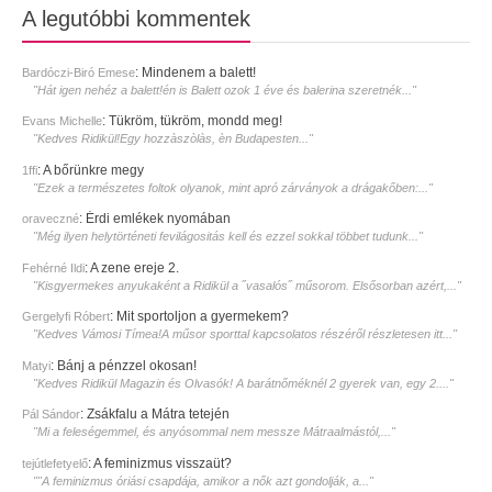
A legutóbbi kommentek
:
Mindenem a balett!
Bardóczi-Biró Emese
"Hát igen nehéz a balett!én is Balett ozok 1 éve és balerina szeretnék..."
:
Tükröm, tükröm, mondd meg!
Evans Michelle
"Kedves Ridikül!Egy hozzàszòlàs, èn Budapesten..."
:
A bőrünkre megy
1ffi
"Ezek a természetes foltok olyanok, mint apró zárványok a drágakőben:..."
:
Érdi emlékek nyomában
oraveczné
"Még ilyen helytörténeti fevilágositás kell és ezzel sokkal többet tudunk..."
:
A zene ereje 2.
Fehérné Ildi
"Kisgyermekes anyukaként a Ridikül a ˝vasalós˝ műsorom. Elsősorban azért,..."
:
Mit sportoljon a gyermekem?
Gergelyfi Róbert
"Kedves Vámosi Tímea!A műsor sporttal kapcsolatos részéről részletesen itt..."
:
Bánj a pénzzel okosan!
Matyi
"Kedves Ridikül Magazin és Olvasók! A barátnőméknél 2 gyerek van, egy 2...."
:
Zsákfalu a Mátra tetején
Pál Sándor
"Mi a feleségemmel, és anyósommal nem messze Mátraalmástól,..."
:
A feminizmus visszaüt?
tejútlefetyelő
""A feminizmus óriási csapdája, amikor a nők azt gondolják, a..."