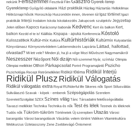
Gasztro
Férfiszemmel
Gyerek-terep
nekünk
Fesztivál
Film
Gyerekterep
Házi praktikák
Gyógyító oldalaink
Házilag
Háztartás
Helloklimax
Igaz történet
Hétköznapi hősök
Horoszkóp
Huszonötön innen, ötvenen túl
Igazi
Interjú
Jegyzetlap
praktikák
Irodalom
Iskola
Iskolakezdés
Jakupcsek szubjektív
Kedvenc
Kapocs
Kert,
Jelen időben
Karácsonyi babonák
Kert és balkon
Kóstoló
balkon
Kispapa - apuka
Kezdd el te is!
Kiállítás
Konferencia
Kultúrhistóriák
Kultúr-mix
Kulisszatitkok
Kultúrmix
Kultúra
Kutyatartás
Láttad, hallottad,
Könyvtámasz
Környezetvédelem
Lakberendezés
Lapzárta
olvastad?
Mi lett vele?
Minden jó, ha jó a vége
Mozi
Művészet
Nagymamákról
Neszesszer
Női dizájn
Nézőpont
Női szemmel
Nyár, színház
Olimpia
Pszicho
Párkapcsolat
Olimpiai melléklet
Otthon
Portré
Programajánló
Ridikül Interjú
Pszichológia
Recept
Retrómelléklet
Ridikül főtéma
Ridikül Plusz
Ridikül Válogatás
Ridikül válogatás extra
Royal
RUNderful life
Sikeres nők
Sport
Stílusváltás
Szépségápolás
Suliválasztó
Szavak - képek - emberek
Szerelem
Színes világ
Szeretet/Szolgálat
SZEX
Tánc
Társadalmi felelősségvállalás
Test és lélek
Tavaszi melléklet
Technika
Technika és nők
Testnek és léleknek
Utazás
Tükröm-tükröm
Tudós nők
Történetek
Új szerepben
Városi
barangolás
Városi barangolások
Vásárlás
velem történt
Vidéken
Vitaminkultúra
Webkurzus
Üzletasszony
Zene
Zsebbevágó
Önismeret