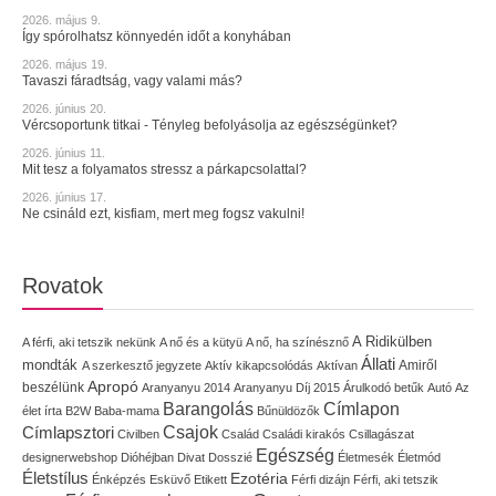
2026. május 9.
Így spórolhatsz könnyedén időt a konyhában
2026. május 19.
Tavaszi fáradtság, vagy valami más?
2026. június 20.
Vércsoportunk titkai - Tényleg befolyásolja az egészségünket?
2026. június 11.
Mit tesz a folyamatos stressz a párkapcsolattal?
2026. június 17.
Ne csináld ezt, kisfiam, mert meg fogsz vakulni!
Rovatok
A Ridikülben
A férfi, aki tetszik nekünk
A nő és a kütyü
A nő, ha színésznő
Állati
mondták
Amiről
A szerkesztő jegyzete
Aktív kikapcsolódás
Aktívan
Apropó
beszélünk
Aranyanyu 2014
Aranyanyu Díj 2015
Árulkodó betűk
Autó
Az
Címlapon
Barangolás
élet írta
B2W
Baba-mama
Bűnüldözők
Címlapsztori
Csajok
Civilben
Család
Családi kirakós
Csillagászat
Egészség
designerwebshop
Dióhéjban
Divat
Dosszié
Életmesék
Életmód
Életstílus
Ezotéria
Énképzés
Esküvő
Etikett
Férfi dizájn
Férfi, aki tetszik