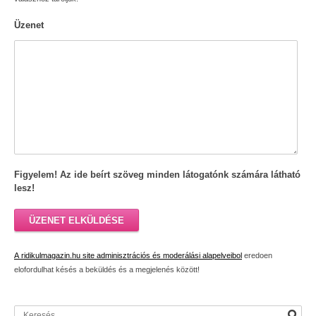
Üzenet
Figyelem! Az ide beírt szöveg minden látogatónk számára látható
lesz!
ÜZENET ELKÜLDÉSE
A ridikulmagazin.hu site adminisztrációs és moderálási alapelveibol
eredoen
elofordulhat késés a beküldés és a megjelenés között!