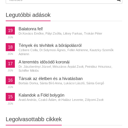
Legutóbbi adások
Balatonra fel!
19
Dr.Kovács Emőke, Pályi Zsófia, Litkey Farkas, Trokán Péter
JÚN
Tények és tévhitek a bőrápolásról
18
Czibere Csilla, Dr.Solymosi Ágnes, Feller Adrienne, Kautzky-Szemők
Adrienn
JÚN
A teremtés idősödő koronái
17
Dr. Jászberényi József, Mészáros Árpád Zsolt, Petridisz Hrisztosz,
Schiffer Miklós
JÚN
Társak az életben és a hivatásban
16
Borbás Dorka, Sánta Bíró Anna, Lukácsi László, Sánta Gergő
JÚN
Kalandok a Föld bolygón
15
Arató András, Czakó Ádám, dr.Halász Levente, Zólyomi Zsolt
JÚN
Legolvasottabb cikkek