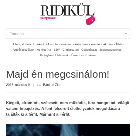
Fomenü
A férfi, aki tetszik nekünk -
A nő, ha színésznő -
Aktív kikapcsolódás -
Aktívan -
Állati -
Amiről beszélünk -
Az élet írta -
B2W -
Címlapsztori -
Csillagászat -
designerwebshop -
Dióhéjban -
Életmesék -
Énképzés -
Esküvő
Majd én megcsinálom!
2016. március 9.
|
Írta:
Bánkuti Zita
Kiégett, elromlott, szétesett, nem működik, fura hangot ad, világít
valami hibajelzés. A fent felsorolt élethelyzetek megoldására
találták ki a férfit. Mármint a Férfit.