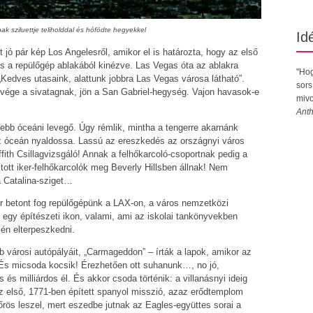
k sziluettje teliholddal és hófödte hegyekkel
Id
jó pár kép Los Angelesről, amikor el is határozta, hogy az első
s a repülőgép ablakából kinézve. Las Vegas óta az ablakra
"Hog
„Kedves utasaink, alattunk jobbra Las Vegas városa látható”.
sors
vége a sivatagnak, jön a San Gabriel-hegység. Vajon havasok-e
mivo
Anth
ösebb óceáni levegő. Úgy rémlik, mintha a tengerre akarnánk
n az óceán nyaldossa. Lassú az ereszkedés az országnyi város
ffith Csillagvizsgáló! Annak a felhőkarcoló-csoportnak pedig a
tott iker-felhőkarcolók meg Beverly Hillsben állnak! Nem
 Catalina-sziget…
kor betont fog repülőgépünk a LAX-on, a város nemzetközi
n egy építészeti ikon, valami, ami az iskolai tankönyvekben
sén elterpeszkedni.
b városi autópályáit, „Carmageddon” – írták a lapok, amikor az
re. És micsoda kocsik! Érezhetően ott suhanunk…, no jó,
és milliárdos él. És akkor csoda történik: a villanásnyi ideig
az első, 1771-ben épített spanyol misszió, azaz erődtemplom
őrös leszel, mert eszedbe jutnak az Eagles-együttes sorai a