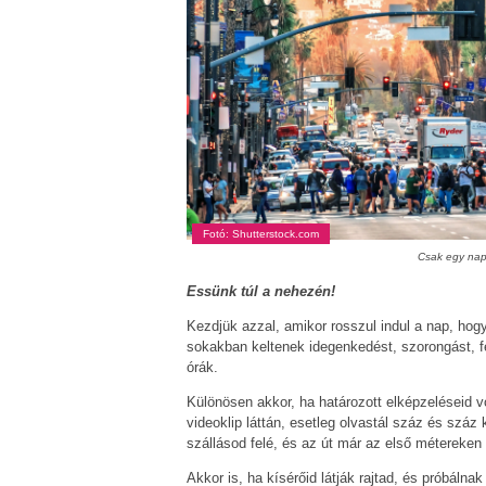
Fotó: Shutterstock.com
Csak egy nap
Essünk túl a nehezén!
Kezdjük azzal, amikor rosszul indul a nap, hogy
sokakban keltenek idegenkedést, szorongást, f
órák.
Különösen akkor, ha határozott elképzeléseid vo
videoklip láttán, esetleg olvastál száz és száz
szállásod felé, és az út már az első métereken
Akkor is, ha kísérőid látják rajtad, és próbálna