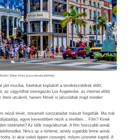
i Rodeo Drive híres luxus-bevásárlóhely
járt moziba, fotelokat koptatott a tévékészülékek előtt,
, az vágyódhat istenigazán Los Angelesbe, az internet előtti
itteni utcákról, hanem filmek is játszódtak majd minden
m nézel tévét, streamelt sorozataidat másutt forgatták. Ma már
a díjátadója, egyre kevesebben nézik a tévében… Film? Kinek
tlen történetet? Az idők megváltoztak. A film hosszabb annál,
telefonodba. Nincs az a történet, amely izgatóbb lenne annál,
todra, ki akar veled éppen csevegni, milyen üzenetet kaptál. A