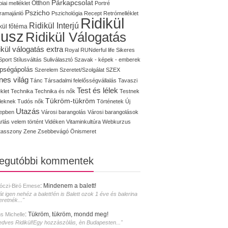
Párkapcsolat
iai melléklet
Otthon
Portré
Pszicho
ramajánló
Pszichológia
Recept
Retrómelléklet
Ridikül
Ridikül Interjú
kül főtéma
lusz
Ridikül Válogatás
ikül válogatás extra
Royal
RUNderful life
Sikeres
Sport
Stílusváltás
Suliválasztó
Szavak - képek - emberek
pségápolás
Szerelem
Szeretet/Szolgálat
SZEX
nes világ
Tánc
Társadalmi felelősségvállalás
Tavaszi
Test és lélek
klet
Technika
Technika és nők
Testnek
Tükröm-tükröm
éleknek
Tudós nők
Történetek
Új
Utazás
epben
Városi barangolás
Városi barangolások
rlás
velem történt
Vidéken
Vitaminkultúra
Webkurzus
tasszony
Zene
Zsebbevágó
Önismeret
legutóbbi kommentek
:
Mindenem a balett!
óczi-Biró Emese
át igen nehéz a balett!én is Balett ozok 1 éve és balerina
eretnék..."
:
Tükröm, tükröm, mondd meg!
s Michelle
edves Ridikül!Egy hozzàszòlàs, èn Budapesten..."