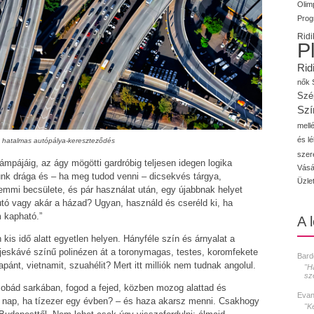
Olimp
Prog
Ridi
P
Rid
nők
Szé
Szí
mellé
és l
: hatalmas autópálya-kereszteződés
szer
lámpájáig, az ágy mögötti gardróbig teljesen idegen logika
Vásá
unk drága és – ha meg tudod venni – dicsekvés tárgya,
Üzle
mmi becsülete, és pár használat után, egy újabbnak helyet
autó vagy akár a házad? Ugyan, használd és cseréld ki, ha
 kapható.”
A 
 kis idő alatt egyetlen helyen. Hányféle szín és árnyalat a
tejeskávé színű polinézen át a toronymagas, testes, koromfekete
Bard
pánt, vietnamit, szuahélit? Mert itt milliók nem tudnak angolul.
"H
sz
zobád sarkában, fogod a fejed, közben mozog alattad és
Evan
gy nap, ha tízezer egy évben? – és haza akarsz menni. Csakhogy
"K