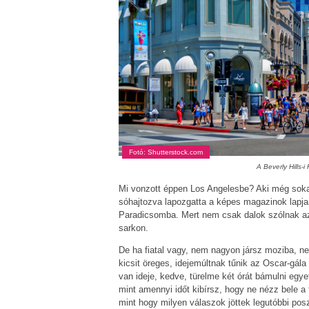
Fotó: Shutterstock.com
A Beverly Hills-
Mi vonzott éppen Los Angelesbe? Aki még sokat 
sóhajtozva lapozgatta a képes magazinok lapjait
Paradicsomba. Mert nem csak dalok szólnak az 
sarkon.
De ha fiatal vagy, nem nagyon jársz moziba, ne
kicsit öreges, idejemúltnak tűnik az Oscar-gál
van ideje, kedve, türelme két órát bámulni egye
mint amennyi időt kibírsz, hogy ne nézz bele a 
mint hogy milyen válaszok jöttek legutóbbi posz