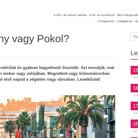
A férfi, aki tetszik nekünk -
A nő, ha színésznő -
Aktív kikapcsol
Címlapsztori -
Csillagászat -
d
ny vagy Pokol?
Le
retörőek és gyakran kegyetlenül őszinték. Azt mondják, már
19
lyen ember vagy valójában. Megrettent vagy örömmámorban
JÚ
ád első napod a végtelen nagy városban. Levetkőzteti
18
JÚ
17
JÚ
16
JÚ