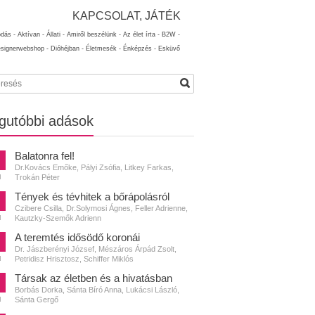
KAPCSOLAT, JÁTÉK
ódás -
Aktívan -
Állati -
Amiről beszélünk -
Az élet írta -
B2W -
esignerwebshop -
Dióhéjban -
Életmesék -
Énképzés -
Esküvő
gutóbbi adások
Balatonra fel!
Dr.Kovács Emőke, Pályi Zsófia, Litkey Farkas,
Trokán Péter
N
Tények és tévhitek a bőrápolásról
Czibere Csilla, Dr.Solymosi Ágnes, Feller Adrienne,
Kautzky-Szemők Adrienn
N
A teremtés idősödő koronái
Dr. Jászberényi József, Mészáros Árpád Zsolt,
Petridisz Hrisztosz, Schiffer Miklós
N
Társak az életben és a hivatásban
Borbás Dorka, Sánta Bíró Anna, Lukácsi László,
Sánta Gergő
N