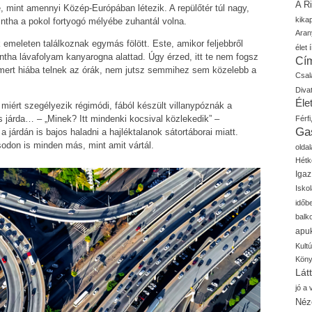
A R
, mint amennyi Közép-Európában létezik. A repülőtér túl nagy,
kika
intha a pokol fortyogó mélyébe zuhantál volna.
Aran
emeleten találkoznak egymás fölött. Este, amikor feljebbről
élet í
intha lávafolyam kanyarogna alattad. Úgy érzed, itt te nem fogsz
Cí
, mert hiába telnek az órák, nem jutsz semmihez sem közelebb a
Csal
Diva
Élet
iért szegélyezik régimódi, fából készült villanypóznák a
s járda… – „Minek? Itt mindenki kocsival közlekedik” –
Férfi
Ga
a járdán is bajos haladni a hajléktalanok sátortáborai miatt.
sodon is minden más, mint amit vártál.
oldal
Hétk
Igaz
Isko
időb
balk
apu
Kult
Kön
Lát
jó a
Néz