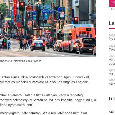
15
JÚ
Le
2026
Így 
2026
Tava
2026.
Vérc
lemente a Hollywood Boulevard-on
egé
2026.
Mit 
 aztán eljussunk a boldogabb változathoz. Igen, tudnod kell,
2026.
élelmet és menekülni vágyást az első Los Angeles-i percek,
Ne c
ltak a városról. Talán a filmek alapján, vagy a rengeteg
Ro
 könnyed celebpletykát. Aztán beülsz egy kocsiba, hogy elindulj a
 kezd nyomasztó lenni.
A fér
k megnyugtatni, felvidámítani. Az a repülőtér soha nem akar