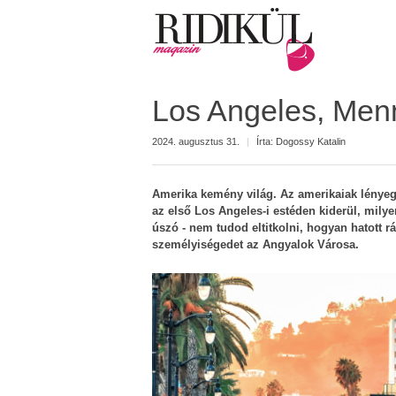
Los Angeles, Men
2024. augusztus 31.
|
Írta:
Dogossy Katalin
Amerika kemény világ. Az amerikaiak lényeg
az első Los Angeles-i estéden kiderül, mi
úszó - nem tudod eltitkolni, hogyan hatott r
személyiségedet az Angyalok Városa.