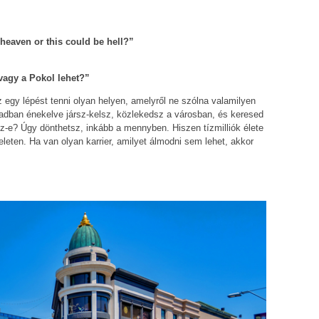
 heaven or this could be hell?”
agy a Pokol lehet?”
z egy lépést tenni olyan helyen, amelyről ne szólna valamilyen
adban énekelve jársz-kelsz, közlekedsz a városban, és keresed
z-e? Úgy dönthetsz, inkább a mennyben. Hiszen tízmilliók élete
pzeleten. Ha van olyan karrier, amilyet álmodni sem lehet, akkor