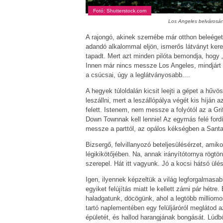
Fotó: Shutterstock.com
Los Angeles belvárosána
A rajongó, akinek szemébe már otthon beleégett 
adandó alkalommal eljön, ismerős látványt kere
tapadt. Mert azt minden pilóta bemondja, hogy 
Innen már nincs messze Los Angeles, mindjárt 
a csúcsai, úgy a leglátványosabb....
A hegyek túloldalán kicsit leejti a gépet a hűv
leszállni, mert a leszállópálya végét kis híjá
felett. Istenem, nem messze a folyótól az a Gri
Down Townnak kell lennie! Az egymás felé fordí
messze a parttól, az opálos kékségben a Santa
Bizsergő, felvillanyozó beteljesülésérzet, ami
légikikötőjében. Na, annak irányítótornya rögtö
szerepel. Hát itt vagyunk. Jó a kocsi hátsó ülé
Igen, ilyennek képzeltük a világ legforgalmasab
egyiket felújítás miatt le kellett zárni pár hét
haladgatunk, döcögünk, ahol a legtöbb milliomos 
tartó naplementében egy felüljáróról meglátod 
épületét, és hallod harangjának bongását. Lúdb