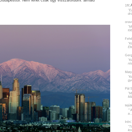
Budapesttől. Nem lehet csak úgy visszafordulni: álmaid
:
1ffi
"E
dr
orav
"Mé
töb
Fehér
"K
El
Gerg
"K
rés
Maty
"K
gy
Pál 
"M
Mát
tejút
""
a..
Irén
"T
le