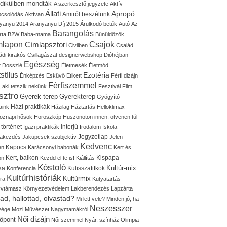
idikülben mondták
A szerkesztő jegyzete
Aktív
Állati
Apropó
Amiről beszélünk
pcsolódás
Aktívan
yanyu 2014
Aranyanyu Díj 2015
Árulkodó betűk
Autó
Az
Barangolás
rta
B2W
Baba-mama
Bűnüldözők
mlapon
Címlapsztori
Csajok
Civilben
Család
ádi kirakós
Csillagászat
designerwebshop
Dióhéjban
Egészség
t
Dosszié
Életmesék
Életmód
stílus
Ezotéria
Énképzés
Esküvő
Etikett
Férfi dizájn
Férfiszemmel
, aki tetszik nekünk
Fesztivál
Film
sztro
Gyerek-terep
Gyerekterep
Gyógyító
Házi praktikák
aink
Házilag
Háztartás
Helloklimax
öznapi hősök
Horoszkóp
Huszonötön innen, ötvenen túl
 történet
Interjú
Igazi praktikák
Irodalom
Iskola
Jegyzetlap
lakezdés
Jakupcsek szubjektív
Jelen
Kedvenc
Kapocs
en
Karácsonyi babonák
Kert és
Kert, balkon
Kispapa -
on
Kezdd el te is!
Kiállítás
Kóstoló
Kultúr-mix
ka
Kulisszatitkok
Konferencia
Kultúrhistóriák
Kultúrmix
úra
Kutyatartás
yvtámasz
Környezetvédelem
Lakberendezés
Lapzárta
tad, hallottad, olvastad?
Mi lett vele?
Minden jó, ha
Neszesszer
 vége
Mozi
Művészet
Nagymamákról
Női dizájn
őpont
Női szemmel
Nyár, színház
Olimpia