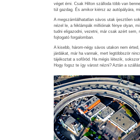
véget érni. Csak Hilton szálloda több van benne
túl gazdag. És amikor kiérsz az autópályára, m
A megszámlálhatatlan sávos utak ijesztően sok 
nézel le, a féklámpák millióinak fénye olyan, m
tudni eligazodni, vezetni, már csak azért sem
fojtogató forgalomban.
A kisebb, három-négy sávos utakon nem érted, m
járdákat, már ha vannak, mert legtöbbször ninc
tájékoztat a sofőröd. Ha mégis létezik, sokszor 
Hogy fogsz te így várost nézni? Aztán a szállá