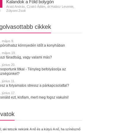
Kalandok a Föld bolygón
Arató András, Czakó Ádám, dr.Halász Levente,
Zólyomi Zsolt
N
golvasottabb cikkek
. május 9.
spórolhatsz könnyedén időt a konyhában
. május 19.
szi fáradtság, vagy valami más?
 június 20.
soportunk titkai - Tényleg befolyásolja az
szségünket?
 június 11.
tesz a folyamatos stressz a párkapcsolattal?
 június 17.
sináld ezt, kisfiam, mert meg fogsz vakulni!
vatok
fi, aki tetszik nekünk
A nő és a kütyü
A nő, ha színésznő