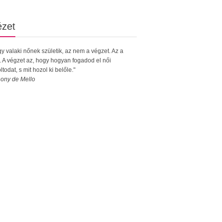
ézet
y valaki nőnek születik, az nem a végzet. Az a
. A végzet az, hogy hogyan fogadod el női
ltodat, s mit hozol ki belőle."
ony de Mello