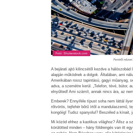
Fotó: Shutterstock.com
Fentről nézve
A bejárati ajtó kilincsétől kezdve a hálószobád 
alapján működnek a dolgok. Általában, ami nál
Amerikában rossz tapintású, gagyi műanyag, se
adva, a szemétre kerül. „Telefon, tévé, bútor, 
elnyűtted! Ami számít, annak nincs ára, az nem
Emberek? Ennyiféle típust soha nem láttál ilyen
rőtvörös, tejfehér bőrű írtől a mandulaszemű, 
kongóiig! Tudsz spanyolul? Beszéled a kínait, ja
Mi közöd ehhez a kaotikus világhoz? Állsz a s
körülötted minden – hány földrengés van itt e