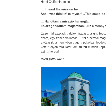
Hotel California dalból.
… I heard the mission bell
And I was thinkin’ to myself, „This could be
… Hallottam a misszió harangját
És azt gondoltam magamban, „Ez a Menny v
Ezzel rád szakadt a dalok áradása, aligha fogs
szám, egy zenés vallomás. Ettől a perctől mag
a választ, a mennyben vagy a pokolban lépdels
vett itt olyan fordulatot, ami túltett minden ké
azt itt keresd.
Miért jöttél ide?