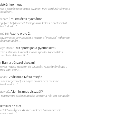
A bőrünkre megy
zek a természetes foltok olyanok, mint apró zárványok a
ágakőben:..."
:
Érdi emlékek nyomában
eczné
g ilyen helytörténeti fevilágositás kell és ezzel sokkal
bet tudunk..."
:
A zene ereje 2.
né Ildi
isgyermekes anyukaként a Ridikül a ˝vasalós˝ műsorom.
sősorban azért,..."
:
Mit sportoljon a gyermekem?
elyfi Róbert
edves Vámosi Tímea!A műsor sporttal kapcsolatos
zéről részletesen itt..."
:
Bánj a pénzzel okosan!
i
edves Ridikül Magazin és Olvasók! A barátnőméknél 2
erek van, egy 2...."
:
Zsákfalu a Mátra tetején
Sándor
i a feleségemmel, és anyósommal nem messze
raalmástól,..."
:
A feminizmus visszaüt?
lefetyelő
A feminizmus óriási csapdája, amikor a nők azt gondolják,
."
:
Ikrekkel az élet
isztelt Vida Ágnes.Az iker unokáim három évesek
sznek most..."