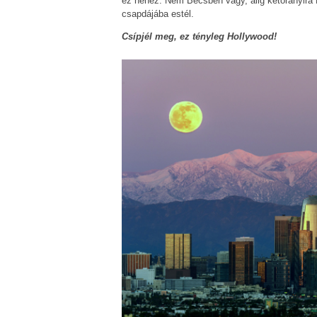
ez nehéz. Nem Bécsben vagy, alig kétórányira 
csapdájába estél.
Csípjél meg, ez tényleg Hollywood!