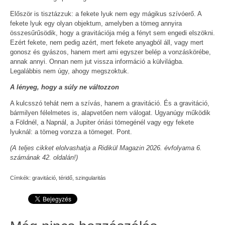
Először is tisztázzuk: a fekete lyuk nem egy mágikus szívóerő. A
fekete lyuk egy olyan objektum, amelyben a tömeg annyira
összesűrűsödik, hogy a gravitációja még a fényt sem engedi elszökni.
Ezért fekete, nem pedig azért, mert fekete anyagból áll, vagy mert
gonosz és gyászos, hanem mert ami egyszer belép a vonzáskörébe,
annak annyi. Onnan nem jut vissza információ a külvilágba.
Legalábbis nem úgy, ahogy megszoktuk.
A lényeg, hogy a súly ne változzon
A kulcsszó tehát nem a szívás, hanem a gravitáció. És a gravitáció,
bármilyen félelmetes is, alapvetően nem válogat. Ugyanúgy működik
a Földnél, a Napnál, a Jupiter óriási tömegénél vagy egy fekete
lyuknál: a tömeg vonzza a tömeget. Pont.
(A teljes cikket elolvashatja a Ridikül Magazin 2026. évfolyama 6.
számának 42. oldalán!)
Címkék:
gravitáció
,
téridő
,
szingularitás