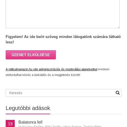
Figyelem! Az ide beírt szöveg minden látogatónk számára látható
lesz!
ÜZENET ELKÜLDÉSE
A ridikulmagazin.hu site adminisztrációs és moderálási alapelveibol
eredoen
elofordulhat késés a beküldés és a megjelenés között!
Legutóbbi adások
Balatonra fel!
19
Dr.Kovács Emőke, Pályi Zsófia, Litkey Farkas, Trokán Péter