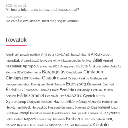
2026. június 11.
Mit tesz a folyamatos stressz a párkapcsolattal?
2026. június 17.
Ne csináld ezt, kisfiam, mert meg fogsz vakulni!
Rovatok
A Ridikülben
A férfi, aki tetszik nekünk
A nő és a kütyü
A nő, ha színésznő
Állati
mondták
Amiről
A szerkesztő jegyzete
Aktív kikapcsolódás
Aktívan
Apropó
beszélünk
Aranyanyu 2014
Aranyanyu Díj 2015
Árulkodó betűk
Autó
Az
Címlapon
Barangolás
élet írta
B2W
Baba-mama
Bűnüldözők
Címlapsztori
Csajok
Civilben
Család
Családi kirakós
Csillagászat
Egészség
designerwebshop
Dióhéjban
Divat
Dosszié
Életmesék
Életmód
Életstílus
Ezotéria
Énképzés
Esküvő
Etikett
Férfi dizájn
Férfi, aki tetszik
Gasztro
Férfiszemmel
Gyerek-terep
nekünk
Fesztivál
Film
Gyerekterep
Házi praktikák
Gyógyító oldalaink
Házilag
Háztartás
Helloklimax
Igaz történet
Hétköznapi hősök
Horoszkóp
Huszonötön innen, ötvenen túl
Igazi
Interjú
Jegyzetlap
praktikák
Irodalom
Iskola
Iskolakezdés
Jakupcsek szubjektív
Kedvenc
Kapocs
Kert,
Jelen időben
Karácsonyi babonák
Kert és balkon
Kóstoló
balkon
Kispapa - apuka
Kezdd el te is!
Kiállítás
Konferencia