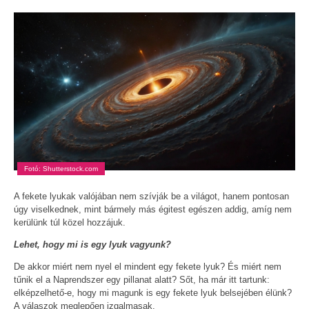
Fotó: Shutterstock.com
A fekete lyukak valójában nem szívják be a világot, hanem pontosan
úgy viselkednek, mint bármely más égitest egészen addig, amíg nem
kerülünk túl közel hozzájuk.
Lehet, hogy mi is egy lyuk vagyunk?
De akkor miért nem nyel el mindent egy fekete lyuk? És miért nem
tűnik el a Naprendszer egy pillanat alatt? Sőt, ha már itt tartunk:
elképzelhető-e, hogy mi magunk is egy fekete lyuk belsejében élünk?
A válaszok meglepően izgalmasak.