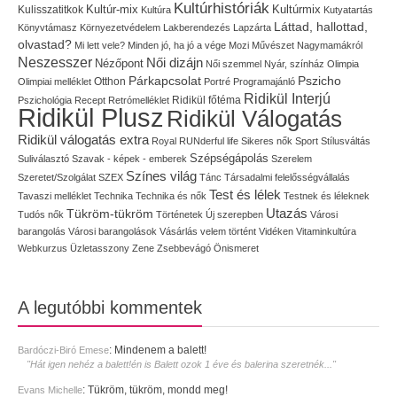
Kultúrhistóriák
Kultúr-mix
Kulisszatitkok
Kultúrmix
Kultúra
Kutyatartás
Láttad, hallottad,
Könyvtámasz
Környezetvédelem
Lakberendezés
Lapzárta
olvastad?
Mi lett vele?
Minden jó, ha jó a vége
Mozi
Művészet
Nagymamákról
Neszesszer
Női dizájn
Nézőpont
Női szemmel
Nyár, színház
Olimpia
Pszicho
Párkapcsolat
Olimpiai melléklet
Otthon
Portré
Programajánló
Ridikül Interjú
Pszichológia
Recept
Retrómelléklet
Ridikül főtéma
Ridikül Plusz
Ridikül Válogatás
Ridikül válogatás extra
Royal
RUNderful life
Sikeres nők
Sport
Stílusváltás
Szépségápolás
Suliválasztó
Szavak - képek - emberek
Szerelem
Színes világ
Szeretet/Szolgálat
SZEX
Tánc
Társadalmi felelősségvállalás
Test és lélek
Tavaszi melléklet
Technika
Technika és nők
Testnek és léleknek
Utazás
Tükröm-tükröm
Tudós nők
Történetek
Új szerepben
Városi
barangolás
Városi barangolások
Vásárlás
velem történt
Vidéken
Vitaminkultúra
Webkurzus
Üzletasszony
Zene
Zsebbevágó
Önismeret
A legutóbbi kommentek
:
Mindenem a balett!
Bardóczi-Biró Emese
"Hát igen nehéz a balett!én is Balett ozok 1 éve és balerina szeretnék..."
:
Tükröm, tükröm, mondd meg!
Evans Michelle