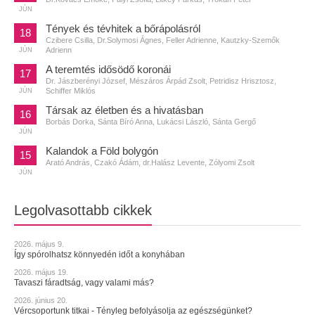
JÚN
Tények és tévhitek a bőrápolásról
18
Czibere Csilla, Dr.Solymosi Ágnes, Feller Adrienne, Kautzky-Szemők
Adrienn
JÚN
A teremtés idősödő koronái
17
Dr. Jászberényi József, Mészáros Árpád Zsolt, Petridisz Hrisztosz,
Schiffer Miklós
JÚN
Társak az életben és a hivatásban
16
Borbás Dorka, Sánta Bíró Anna, Lukácsi László, Sánta Gergő
JÚN
Kalandok a Föld bolygón
15
Arató András, Czakó Ádám, dr.Halász Levente, Zólyomi Zsolt
JÚN
Legolvasottabb cikkek
2026. május 9.
Így spórolhatsz könnyedén időt a konyhában
2026. május 19.
Tavaszi fáradtság, vagy valami más?
2026. június 20.
Vércsoportunk titkai - Tényleg befolyásolja az egészségünket?