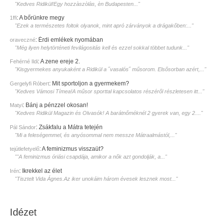
"Kedves Ridikül!Egy hozzàszòlàs, èn Budapesten..."
:
A bőrünkre megy
1ffi
"Ezek a természetes foltok olyanok, mint apró zárványok a drágakőben:..."
:
Érdi emlékek nyomában
oraveczné
"Még ilyen helytörténeti fevilágositás kell és ezzel sokkal többet tudunk..."
:
A zene ereje 2.
Fehérné Ildi
"Kisgyermekes anyukaként a Ridikül a ˝vasalós˝ műsorom. Elsősorban azért,..."
:
Mit sportoljon a gyermekem?
Gergelyfi Róbert
"Kedves Vámosi Tímea!A műsor sporttal kapcsolatos részéről részletesen itt..."
:
Bánj a pénzzel okosan!
Matyi
"Kedves Ridikül Magazin és Olvasók! A barátnőméknél 2 gyerek van, egy 2...."
:
Zsákfalu a Mátra tetején
Pál Sándor
"Mi a feleségemmel, és anyósommal nem messze Mátraalmástól,..."
:
A feminizmus visszaüt?
tejútlefetyelő
""A feminizmus óriási csapdája, amikor a nők azt gondolják, a..."
:
Ikrekkel az élet
Irén
"Tisztelt Vida Ágnes.Az iker unokáim három évesek lesznek most..."
Idézet