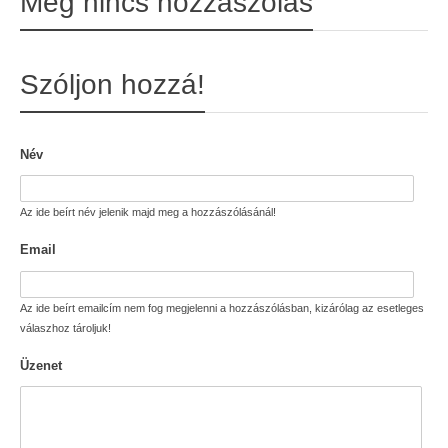
Még nincs hozzászólás
Szóljon hozzá!
Név
Az ide beírt név jelenik majd meg a hozzászólásánál!
Email
Az ide beírt emailcím nem fog megjelenni a hozzászólásban, kizárólag az esetleges
válaszhoz tároljuk!
Üzenet