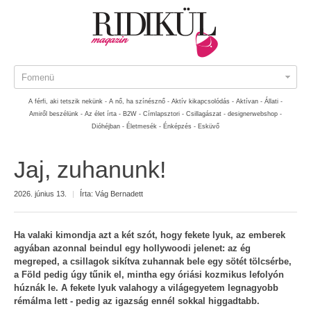
Fomenü
A férfi, aki tetszik nekünk -
A nő, ha színésznő -
Aktív kikapcsolódás -
Aktívan -
Állati -
Amiről beszélünk -
Az élet írta -
B2W -
Címlapsztori -
Csillagászat -
designerwebshop -
Dióhéjban -
Életmesék -
Énképzés -
Esküvő
Jaj, zuhanunk!
2026. június 13.
|
Írta:
Vág Bernadett
Ha valaki kimondja azt a két szót, hogy fekete lyuk, az emberek
agyában azonnal beindul egy hollywoodi jelenet: az ég
megreped, a csillagok sikítva zuhannak bele egy sötét tölcsérbe,
a Föld pedig úgy tűnik el, mintha egy óriási kozmikus lefolyón
húznák le. A fekete lyuk valahogy a világegyetem legnagyobb
rémálma lett - pedig az igazság ennél sokkal higgadtabb.