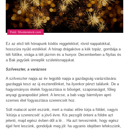
Fotó: Shutterstock.com
Ez az első téli hónapunk ködös reggelekkel, rövid nappalokkal,
hosszúra nyúló estékkel. A hónap drágaköve a kék topáz, gombája a
téli fülőke, virága a téli jázmin és a hunyor. Decemberben a Nyilas és
a Bak jegyűek ünneplik születésnapjukat.
Szilveszter, a varázsos
A szilveszter napja az év legjobb napja a gazdagság varázslására:
gazdaggá teszi az új esztendőnket, ha ilyenkor pénzt találunk. De a
hagyományos ételek fogyasztása is bőséget, szaporaságot, főleg
anyagi gyarapodást jelent. A lencse, a bab vagy bármilyen apró
szemes étel fogyasztása szerencsét hoz.
Sült malacot azért eszünk, mert a malac előre túrja a földet, vagyis
’kitúrja a szerencsét’ a jövő évre. Kis pezsgőt önteni a földre azt
jelenti, majd egész évben dől a lé… Ha azt terveznénk, hogy egész
éjjel fent leszünk, gondoljuk meg jól: ha ugyanis idejében lefekszünk,