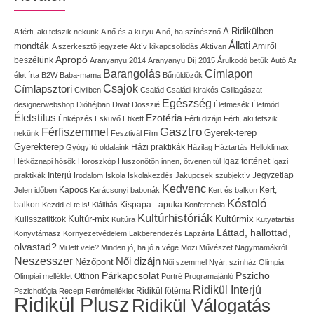
A Ridikülben
A férfi, aki tetszik nekünk
A nő és a kütyü
A nő, ha színésznő
Állati
mondták
Amiről
A szerkesztő jegyzete
Aktív kikapcsolódás
Aktívan
Apropó
beszélünk
Aranyanyu 2014
Aranyanyu Díj 2015
Árulkodó betűk
Autó
Az
Címlapon
Barangolás
élet írta
B2W
Baba-mama
Bűnüldözők
Címlapsztori
Csajok
Civilben
Család
Családi kirakós
Csillagászat
Egészség
designerwebshop
Dióhéjban
Divat
Dosszié
Életmesék
Életmód
Életstílus
Ezotéria
Énképzés
Esküvő
Etikett
Férfi dizájn
Férfi, aki tetszik
Gasztro
Férfiszemmel
Gyerek-terep
nekünk
Fesztivál
Film
Gyerekterep
Házi praktikák
Gyógyító oldalaink
Házilag
Háztartás
Helloklimax
Igaz történet
Hétköznapi hősök
Horoszkóp
Huszonötön innen, ötvenen túl
Igazi
Interjú
Jegyzetlap
praktikák
Irodalom
Iskola
Iskolakezdés
Jakupcsek szubjektív
Kedvenc
Kapocs
Kert,
Jelen időben
Karácsonyi babonák
Kert és balkon
Kóstoló
balkon
Kispapa - apuka
Kezdd el te is!
Kiállítás
Konferencia
Kultúrhistóriák
Kultúr-mix
Kulisszatitkok
Kultúrmix
Kultúra
Kutyatartás
Láttad, hallottad,
Könyvtámasz
Környezetvédelem
Lakberendezés
Lapzárta
olvastad?
Mi lett vele?
Minden jó, ha jó a vége
Mozi
Művészet
Nagymamákról
Neszesszer
Női dizájn
Nézőpont
Női szemmel
Nyár, színház
Olimpia
Pszicho
Párkapcsolat
Olimpiai melléklet
Otthon
Portré
Programajánló
Ridikül Interjú
Pszichológia
Recept
Retrómelléklet
Ridikül főtéma
Ridikül Plusz
Ridikül Válogatás