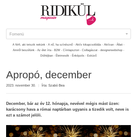
Fomenü
A férfi, aki tetszik nekünk -
A nő, ha színésznő -
Aktív kikapcsolódás -
Aktívan -
Állati -
Amiről beszélünk -
Az élet írta -
B2W -
Címlapsztori -
Csillagászat -
designerwebshop -
Dióhéjban -
Életmesék -
Énképzés -
Esküvő
Apropó, december
2023. november 30.
|
Írta:
Szabó Bea
December, bár az év 12. hónapja, nevével mégis mást üzen:
karácsony hava a római naptárban ugyanis a tizedik volt, neve is
ezt a számot jelöli.