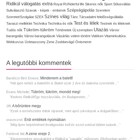
Ridikül válogatás extra
Royal
RUNderful life
Sikeres nők
Sport
Stílusváltás
Szépségápolás
Suliválasztó
Szavak - képek - emberek
Szerelem
Színes világ
Szeretet/Szolgálat
SZEX
Tánc
Társadalmi felelősségvállalás
Test és lélek
Tavaszi melléklet
Technika
Technika és nők
Testnek és léleknek
Utazás
Tükröm-tükröm
Tudós nők
Történetek
Új szerepben
Városi
barangolás
Városi barangolások
Vásárlás
velem történt
Vidéken
Vitaminkultúra
Webkurzus
Üzletasszony
Zene
Zsebbevágó
Önismeret
A legutóbbi kommentek
:
Mindenem a balett!
Bardóczi-Biró Emese
"Hát igen nehéz a balett!én is Balett ozok 1 éve és balerina szeretnék..."
:
Tükröm, tükröm, mondd meg!
Evans Michelle
"Kedves Ridikül!Egy hozzàszòlàs, èn Budapesten..."
:
A bőrünkre megy
1ffi
"Ezek a természetes foltok olyanok, mint apró zárványok a drágakőben:..."
:
Érdi emlékek nyomában
oraveczné
"Még ilyen helytörténeti fevilágositás kell és ezzel sokkal többet tudunk..."
:
A zene ereje 2.
Fehérné Ildi
"Kisgyermekes anyukaként a Ridikül a ˝vasalós˝ műsorom. Elsősorban azért,..."