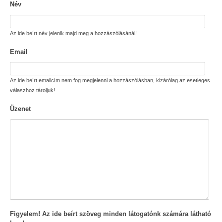
Név
Az ide beírt név jelenik majd meg a hozzászólásánál!
Email
Az ide beírt emailcím nem fog megjelenni a hozzászólásban, kizárólag az esetleges
válaszhoz tároljuk!
Üzenet
Figyelem! Az ide beírt szöveg minden látogatónk számára látható