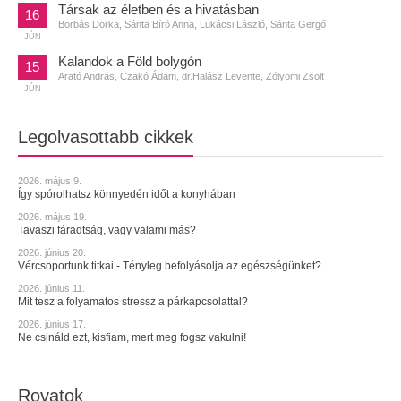
Társak az életben és a hivatásban
16
Borbás Dorka, Sánta Bíró Anna, Lukácsi László, Sánta Gergő
JÚN
Kalandok a Föld bolygón
15
Arató András, Czakó Ádám, dr.Halász Levente, Zólyomi Zsolt
JÚN
Legolvasottabb cikkek
2026. május 9.
Így spórolhatsz könnyedén időt a konyhában
2026. május 19.
Tavaszi fáradtság, vagy valami más?
2026. június 20.
Vércsoportunk titkai - Tényleg befolyásolja az egészségünket?
2026. június 11.
Mit tesz a folyamatos stressz a párkapcsolattal?
2026. június 17.
Ne csináld ezt, kisfiam, mert meg fogsz vakulni!
Rovatok