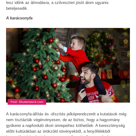
lesz időnk az álmodásra, a szilveszteri jósló álom ugyanis
beteljesedik.
A karácsonyfa
Fotó: Shutterstock.com
A karácsonyfa-állítás és -díszítés jelképrendszerét a kutatások még
nem tisztázták végérvényesen, de az biztos, hogy a hagyomány
gyökerei a napforduló ókori ünnepeihez köthetőek. A kereszténység
előtti kultúrákban az örökzöld növényekből, a fenyőfélékből