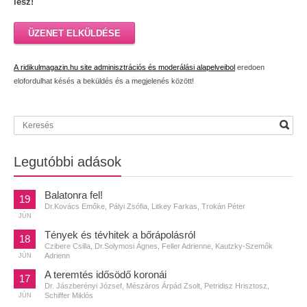
lesz!
ÜZENET ELKÜLDÉSE
A ridikulmagazin.hu site adminisztrációs és moderálási alapelveibol
eredoen
elofordulhat késés a beküldés és a megjelenés között!
Legutóbbi adások
Balatonra fel!
19
Dr.Kovács Emőke, Pályi Zsófia, Litkey Farkas, Trokán Péter
JÚN
Tények és tévhitek a bőrápolásról
18
Czibere Csilla, Dr.Solymosi Ágnes, Feller Adrienne, Kautzky-Szemők
Adrienn
JÚN
A teremtés idősödő koronái
17
Dr. Jászberényi József, Mészáros Árpád Zsolt, Petridisz Hrisztosz,
Schiffer Miklós
JÚN