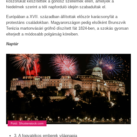
koszorúkat készítettek a gonosz szellemek ellen, amelyek a
hiedelmek szerint a téli napforduló idején szabadultak el.
Európában a XVII. században állítottak először karácsonyfát a
protestáns családokban. Magyarországon pedig elsőként Brunszvik
Terézia martonvásári grófnő díszített fát 1824-ben, a szokás gyorsan
elterjedt a módosabb polgárság köreiben.
Naptár
Fotó: Shutterstock.com
3. A fogyatékos emberek világnapja