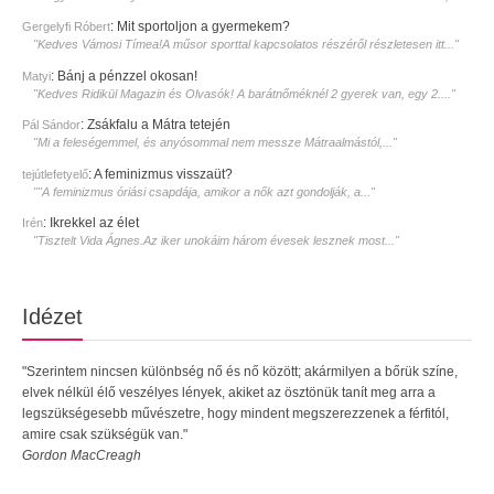
:
Mit sportoljon a gyermekem?
Gergelyfi Róbert
"Kedves Vámosi Tímea!A műsor sporttal kapcsolatos részéről részletesen itt..."
:
Bánj a pénzzel okosan!
Matyi
"Kedves Ridikül Magazin és Olvasók! A barátnőméknél 2 gyerek van, egy 2...."
:
Zsákfalu a Mátra tetején
Pál Sándor
"Mi a feleségemmel, és anyósommal nem messze Mátraalmástól,..."
:
A feminizmus visszaüt?
tejútlefetyelő
""A feminizmus óriási csapdája, amikor a nők azt gondolják, a..."
:
Ikrekkel az élet
Irén
"Tisztelt Vida Ágnes.Az iker unokáim három évesek lesznek most..."
Idézet
"Szerintem nincsen különbség nő és nő között; akármilyen a bőrük színe,
elvek nélkül élő veszélyes lények, akiket az ösztönük tanít meg arra a
legszükségesebb művészetre, hogy mindent megszerezzenek a férfitól,
amire csak szükségük van."
Gordon MacCreagh