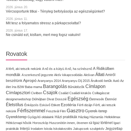
2026. június 20.
Vércsoportunk titkai - Tényleg befolyásolja az egészségünket?
2026. június 11.
Mit tesz a folyamatos stressz a párkapcsolattal?
2026. június 17.
Ne csináld ezt, kisfiam, mert meg fogsz vakulni!
Rovatok
A Ridikülben
A férfi, aki tetszik nekünk
A nő és a kütyü
A nő, ha színésznő
Állati
mondták
Amiről
A szerkesztő jegyzete
Aktív kikapcsolódás
Aktívan
Apropó
beszélünk
Aranyanyu 2014
Aranyanyu Díj 2015
Árulkodó betűk
Autó
Az
Címlapon
Barangolás
élet írta
B2W
Baba-mama
Bűnüldözők
Címlapsztori
Csajok
Civilben
Család
Családi kirakós
Csillagászat
Egészség
designerwebshop
Dióhéjban
Divat
Dosszié
Életmesék
Életmód
Életstílus
Ezotéria
Énképzés
Esküvő
Etikett
Férfi dizájn
Férfi, aki tetszik
Gasztro
Férfiszemmel
Gyerek-terep
nekünk
Fesztivál
Film
Gyerekterep
Házi praktikák
Gyógyító oldalaink
Házilag
Háztartás
Helloklimax
Igaz történet
Hétköznapi hősök
Horoszkóp
Huszonötön innen, ötvenen túl
Igazi
Interjú
Jegyzetlap
praktikák
Irodalom
Iskola
Iskolakezdés
Jakupcsek szubjektív