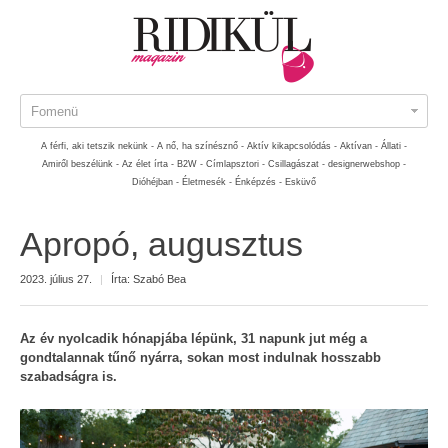
Fomenü
A férfi, aki tetszik nekünk -
A nő, ha színésznő -
Aktív kikapcsolódás -
Aktívan -
Állati -
Amiről beszélünk -
Az élet írta -
B2W -
Címlapsztori -
Csillagászat -
designerwebshop -
Dióhéjban -
Életmesék -
Énképzés -
Esküvő
Apropó, augusztus
2023. július 27.
|
Írta:
Szabó Bea
Az év nyolcadik hónapjába lépünk, 31 napunk jut még a
gondtalannak tűnő nyárra, sokan most indulnak hosszabb
szabadságra is.