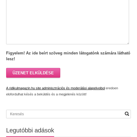
Figyelem! Az ide beírt szöveg minden látogatónk számára látható
lesz!
ÜZENET ELKÜLDÉSE
A ridikulmagazin.hu site adminisztrációs és moderálási alapelveibol
eredoen
elofordulhat késés a beküldés és a megjelenés között!
Legutóbbi adások