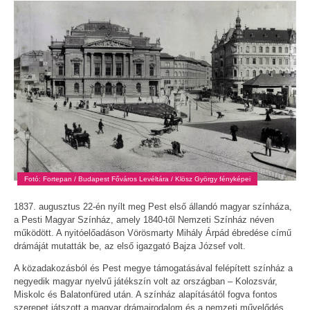
Fotó: Fortepan / Budapest Főváros Levéltára / Klösz György fényképei
1837. augusztus 22-én nyílt meg Pest első állandó magyar színháza,
a Pesti Magyar Színház, amely 1840-től Nemzeti Színház néven
működött. A nyitóelőadáson Vörösmarty Mihály Árpád ébredése című
drámáját mutatták be, az első igazgató Bajza József volt.
A közadakozásból és Pest megye támogatásával felépített színház a
negyedik magyar nyelvű játékszín volt az országban – Kolozsvár,
Miskolc és Balatonfüred után. A színház alapításától fogva fontos
szerepet játszott a magyar drámairodalom és a nemzeti művelődés