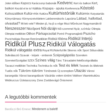
Kedvenc
Kapocs
Kert,
Jelen időben
Karácsonyi babonák
Kert és balkon
Kóstoló
balkon
Kispapa - apuka
Kezdd el te is!
Kiállítás
Konferencia
Kultúrhistóriák
Kultúr-mix
Kulisszatitkok
Kultúrmix
Kultúra
Kutyatartás
Láttad, hallottad,
Könyvtámasz
Környezetvédelem
Lakberendezés
Lapzárta
olvastad?
Mi lett vele?
Minden jó, ha jó a vége
Mozi
Művészet
Nagymamákról
Neszesszer
Női dizájn
Nézőpont
Női szemmel
Nyár, színház
Olimpia
Pszicho
Párkapcsolat
Olimpiai melléklet
Otthon
Portré
Programajánló
Ridikül Interjú
Pszichológia
Recept
Retrómelléklet
Ridikül főtéma
Ridikül Plusz
Ridikül Válogatás
Ridikül válogatás extra
Royal
RUNderful life
Sikeres nők
Sport
Stílusváltás
Szépségápolás
Suliválasztó
Szavak - képek - emberek
Szerelem
Színes világ
Szeretet/Szolgálat
SZEX
Tánc
Társadalmi felelősségvállalás
Test és lélek
Tavaszi melléklet
Technika
Technika és nők
Testnek és léleknek
Utazás
Tükröm-tükröm
Tudós nők
Történetek
Új szerepben
Városi
barangolás
Városi barangolások
Vásárlás
velem történt
Vidéken
Vitaminkultúra
Webkurzus
Üzletasszony
Zene
Zsebbevágó
Önismeret
A legutóbbi kommentek
:
Mindenem a balett!
Bardóczi-Biró Emese