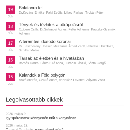
Balatonra fel!
19
Dr.Kovács Emőke, Pályi Zsófia, Litkey Farkas, Trokán Péter
JÚN
Tények és tévhitek a bőrápolásról
18
Czibere Csilla, Dr.Solymosi Ágnes, Feller Adrienne, Kautzky-Szemők
Adrienn
JÚN
A teremtés idősödő koronái
17
Dr. Jászberényi József, Mészáros Árpád Zsolt, Petridisz Hrisztosz,
Schiffer Miklós
JÚN
Társak az életben és a hivatásban
16
Borbás Dorka, Sánta Bíró Anna, Lukácsi László, Sánta Gergő
JÚN
Kalandok a Föld bolygón
15
Arató András, Czakó Ádám, dr.Halász Levente, Zólyomi Zsolt
JÚN
Legolvasottabb cikkek
2026. május 9.
Így spórolhatsz könnyedén időt a konyhában
2026. május 19.
Tavaszi fáradtság, vagy valami más?