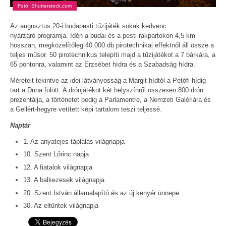
Fotó: Shutterstock.com
Az augusztus 20-i budapesti tűzijáték sokak kedvenc
nyárzáró programja. Idén a budai és a pesti rakpartokon 4,5 km
hosszan, megközelítőleg 40.000 db pirotechnikai effektnől áll össze a
teljes műsor. 50 pirotechnikus telepíti majd a tűzijátékot a 7 bárkára, a
65 pontonra, valamint az Erzsébet hídra és a Szabadság hídra.
Méreteit tekintve az idei látványosság a Margit hídtól a Petőfi hídig
tart a Duna fölött. A drónjátékot két helyszínről összesen 800 drón
prezentálja, a történetet pedig a Parlamentre, a Nemzeti Galériára és
a Gellért-hegyre vetített képi tartalom teszi teljessé.
Naptár
1. Az anyatejes táplálás világnapja
10. Szent Lőrinc napja
12. A fiatalok világnapja
13. A balkezesek világnapja
20. Szent István államalapító és az új kenyér ünnepe
30. Az eltűntek világnapja