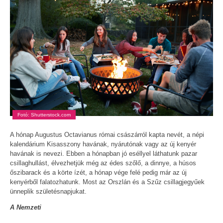
Fotó: Shutterstock.com
A hónap Augustus Octavianus római császárról kapta nevét, a népi
kalendárium Kisasszony havának, nyárutónak vagy az új kenyér
havának is nevezi. Ebben a hónapban jó eséllyel láthatunk pazar
csillaghullást, élvezhetjük még az édes szőlő, a dinnye, a húsos
őszibarack és a körte ízét, a hónap vége felé pedig már az új
kenyérből falatozhatunk. Most az Orszlán és a Szűz csillagjegyűek
ünneplik születésnapjukat.
A Nemzeti