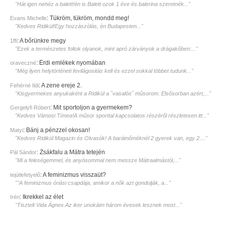
"Hát igen nehéz a balett!én is Balett ozok 1 éve és balerina szeretnék..."
:
Tükröm, tükröm, mondd meg!
Evans Michelle
"Kedves Ridikül!Egy hozzàszòlàs, èn Budapesten..."
:
A bőrünkre megy
1ffi
"Ezek a természetes foltok olyanok, mint apró zárványok a drágakőben:..."
:
Érdi emlékek nyomában
oraveczné
"Még ilyen helytörténeti fevilágositás kell és ezzel sokkal többet tudunk..."
:
A zene ereje 2.
Fehérné Ildi
"Kisgyermekes anyukaként a Ridikül a ˝vasalós˝ műsorom. Elsősorban azért,..."
:
Mit sportoljon a gyermekem?
Gergelyfi Róbert
"Kedves Vámosi Tímea!A műsor sporttal kapcsolatos részéről részletesen itt..."
:
Bánj a pénzzel okosan!
Matyi
"Kedves Ridikül Magazin és Olvasók! A barátnőméknél 2 gyerek van, egy 2...."
:
Zsákfalu a Mátra tetején
Pál Sándor
"Mi a feleségemmel, és anyósommal nem messze Mátraalmástól,..."
:
A feminizmus visszaüt?
tejútlefetyelő
""A feminizmus óriási csapdája, amikor a nők azt gondolják, a..."
:
Ikrekkel az élet
Irén
"Tisztelt Vida Ágnes.Az iker unokáim három évesek lesznek most..."