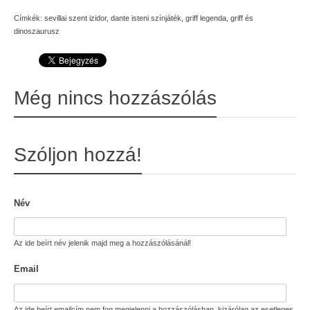
Címkék:
sevillai szent izidor
,
dante isteni színjáték
,
griff legenda
,
griff és
dinoszaurusz
Még nincs hozzászólás
Szóljon hozzá!
Név
Az ide beírt név jelenik majd meg a hozzászólásánál!
Email
Az ide beírt emailcím nem fog megjelenni a hozzászólásban, kizárólag az esetleges