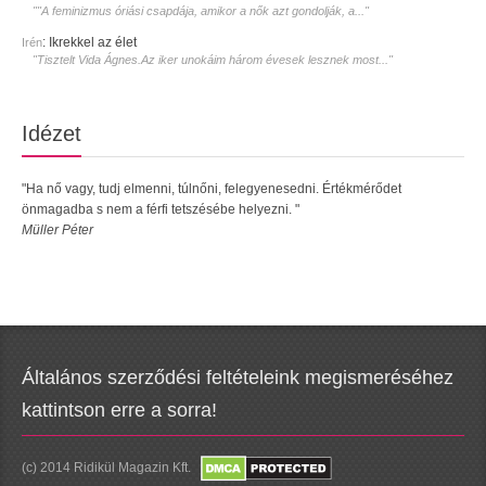
""A feminizmus óriási csapdája, amikor a nők azt gondolják, a..."
:
Ikrekkel az élet
Irén
"Tisztelt Vida Ágnes.Az iker unokáim három évesek lesznek most..."
Idézet
"Ha nő vagy, tudj elmenni, túlnőni, felegyenesedni. Értékmérődet
önmagadba s nem a férfi tetszésébe helyezni. "
Müller Péter
Általános szerződési feltételeink megismeréséhez
kattintson erre a sorra!
(c) 2014 Ridikül Magazin Kft.