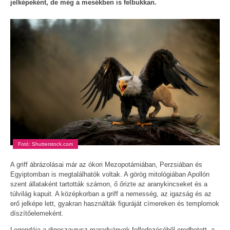
jelképeként, de még a mesékben is felbukkan.
Fotó: Shutterstock.com
A griff ábrázolásai már az ókori Mezopotámiában, Perzsiában és
Egyiptomban is megtalálhatók voltak. A görög mitológiában Apollón
szent állataként tartották számon, ő őrizte az aranykincseket és a
túlvilág kapuit. A középkorban a griff a nemesség, az igazság és az
erő jelképe lett, gyakran használták figuráját címereken és templomok
díszítőelemeként.
Legendája a dinoszaurusz-maradványok felfedezéséből eredhetett, a