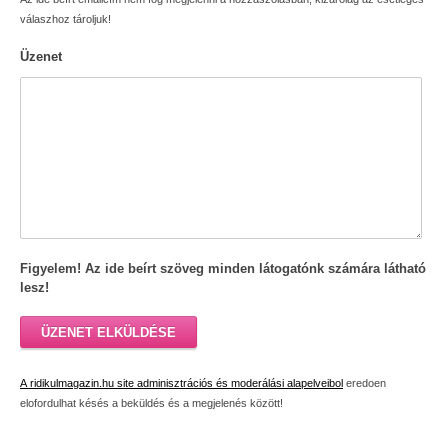
válaszhoz tároljuk!
Üzenet
Figyelem! Az ide beírt szöveg minden látogatónk számára látható
lesz!
ÜZENET ELKÜLDÉSE
A ridikulmagazin.hu site adminisztrációs és moderálási alapelveibol
eredoen
elofordulhat késés a beküldés és a megjelenés között!