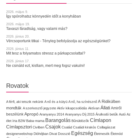
2026. május 9.
Így spórolhatsz könnyedén időt a konyhában
2026. május 19.
Tavaszi fáradtság, vagy valami más?
2026. június 20.
Vércsoportunk titkai - Tényleg befolyásolja az egészségünket?
2026. június 11.
Mit tesz a folyamatos stressz a párkapcsolattal?
2026. június 17.
Ne csináld ezt, kisfiam, mert meg fogsz vakulni!
Rovatok
A Ridikülben
A férfi, aki tetszik nekünk
A nő és a kütyü
A nő, ha színésznő
Állati
mondták
Amiről
A szerkesztő jegyzete
Aktív kikapcsolódás
Aktívan
Apropó
beszélünk
Aranyanyu 2014
Aranyanyu Díj 2015
Árulkodó betűk
Autó
Az
Címlapon
Barangolás
élet írta
B2W
Baba-mama
Bűnüldözők
Címlapsztori
Csajok
Civilben
Család
Családi kirakós
Csillagászat
Egészség
designerwebshop
Dióhéjban
Divat
Dosszié
Életmesék
Életmód