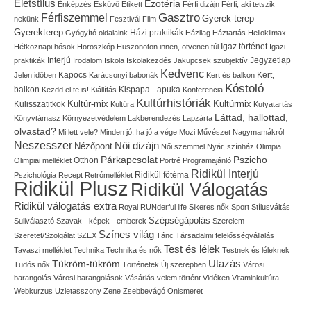
Életstílus
Ezotéria
Énképzés
Esküvő
Etikett
Férfi dizájn
Férfi, aki tetszik
Gasztro
Férfiszemmel
Gyerek-terep
nekünk
Fesztivál
Film
Gyerekterep
Házi praktikák
Gyógyító oldalaink
Házilag
Háztartás
Helloklimax
Igaz történet
Hétköznapi hősök
Horoszkóp
Huszonötön innen, ötvenen túl
Igazi
Interjú
Jegyzetlap
praktikák
Irodalom
Iskola
Iskolakezdés
Jakupcsek szubjektív
Kedvenc
Kapocs
Kert,
Jelen időben
Karácsonyi babonák
Kert és balkon
Kóstoló
balkon
Kispapa - apuka
Kezdd el te is!
Kiállítás
Konferencia
Kultúrhistóriák
Kultúr-mix
Kulisszatitkok
Kultúrmix
Kultúra
Kutyatartás
Láttad, hallottad,
Könyvtámasz
Környezetvédelem
Lakberendezés
Lapzárta
olvastad?
Mi lett vele?
Minden jó, ha jó a vége
Mozi
Művészet
Nagymamákról
Neszesszer
Női dizájn
Nézőpont
Női szemmel
Nyár, színház
Olimpia
Pszicho
Párkapcsolat
Olimpiai melléklet
Otthon
Portré
Programajánló
Ridikül Interjú
Pszichológia
Recept
Retrómelléklet
Ridikül főtéma
Ridikül Plusz
Ridikül Válogatás
Ridikül válogatás extra
Royal
RUNderful life
Sikeres nők
Sport
Stílusváltás
Szépségápolás
Suliválasztó
Szavak - képek - emberek
Szerelem
Színes világ
Szeretet/Szolgálat
SZEX
Tánc
Társadalmi felelősségvállalás
Test és lélek
Tavaszi melléklet
Technika
Technika és nők
Testnek és léleknek
Utazás
Tükröm-tükröm
Tudós nők
Történetek
Új szerepben
Városi
barangolás
Városi barangolások
Vásárlás
velem történt
Vidéken
Vitaminkultúra
Webkurzus
Üzletasszony
Zene
Zsebbevágó
Önismeret