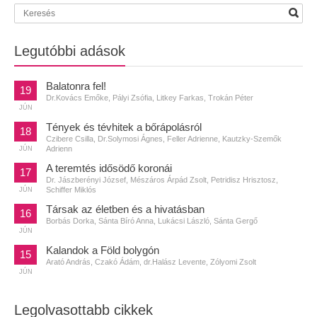
Legutóbbi adások
Balatonra fel!
19
Dr.Kovács Emőke, Pályi Zsófia, Litkey Farkas, Trokán Péter
JÚN
Tények és tévhitek a bőrápolásról
18
Czibere Csilla, Dr.Solymosi Ágnes, Feller Adrienne, Kautzky-Szemők
Adrienn
JÚN
A teremtés idősödő koronái
17
Dr. Jászberényi József, Mészáros Árpád Zsolt, Petridisz Hrisztosz,
Schiffer Miklós
JÚN
Társak az életben és a hivatásban
16
Borbás Dorka, Sánta Bíró Anna, Lukácsi László, Sánta Gergő
JÚN
Kalandok a Föld bolygón
15
Arató András, Czakó Ádám, dr.Halász Levente, Zólyomi Zsolt
JÚN
Legolvasottabb cikkek