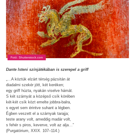
Fotó: Shutterstock.com
Dante Isteni színjátékában is szerepel a griff
„…A köztük elzárt térség pázsitán át
diadalmi szekér jött, két keréken;
egy griff húzta, nyakán viselve hámát.
S két szárnyát a középső csík körében
két-két csík közt emelte jobbra-balra,
s egyet sem érintve suhant a légben.
Égben veszett el a szárnyak tarajja;
teste arany volt, ameddig madár volt,
s fehér s piros, keverve, volt az alja…”
(Purgatórium, XXIX. 107–114.)