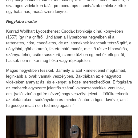
sivatagos vidékeken talált protoceratops csontvázak emlékeztettek
egy hatalmas, madárszerű lényre…
Négylábú madár
Konrad Wolfhart Lycosthenes: Csodák krónikája című könyvében
(1557) így ír a griffről. „Indiában a Hyperborea hegyeiben él a
rettenetes, ritka, csodálatos, de az isteneknek igencsak tetsző griff, e
négylábú, görbe karmú, fekete hátú madár; mellső része bíborvörös,
szárnya fehér, csőre sasszerű, szeme tűzben ég; nehéz elfogni őt,
hacsak nem mikor még fióka vagy röpképtelen.
Magas hegyekben fészkel. Bármely állatot kíméletlenül megtámad,
leginkább a lovak vannak veszélyben. Baktriában az elhagyatott
vidékeken aranyat ás, és elkergeti a közel merészkedőket. Elfogására
az emberek egyszerre jelentős számú lovascsapatokkal vonulnak,
ami (valószínű a griffre nézve) nagy veszélyt jelent… Fölülkerekedik
az elefántokon, sárkányokon és minden állaton a tigrist kivéve, amit
fürgesége miatt nem tud megragadni.”