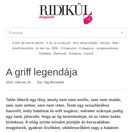
Fomenü
A férfi, aki tetszik nekünk -
A nő, ha színésznő -
Aktív kikapcsolódás -
Aktívan -
Állati -
Amiről beszélünk -
Az élet írta -
B2W -
Címlapsztori -
Csillagászat -
designerwebshop -
Dióhéjban -
Életmesék -
Énképzés -
Esküvő
A griff legendája
2025. március 26.
|
Írta:
Vág Bernadett
Talán létezik egy lény, amely sem nem emlős, sem nem madár,
sem nem ember, sem nem isten. Teste egy oroszlánéhoz
hasonlít, mely hatalmat és erőt sugároz, méretes szárnyai pedig
egy sasé, jelezvén, hogy az ég teremtménye, és az isteni tudás
birtokosa. A világ szinte minden pontján és korszakában
megjelenik, gyakran őrzőként, védelmezőként vagy a hatalom