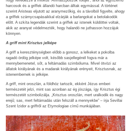
hogy felfedezze a mitikus ’Arimaszposzok földjét’, ahol az egyszemű
harcosok és a griffek állandó harcban álltak egymással. A történet
szerint Aristeas eljutott az aranymezőkig, és a távolból figyelte, ahogy
a griffek szárnycsapásaikkal elzárják a barlangokat a betolakodók
előtt. A szkíta legendák szerint a griffek az istenek küldöttei voltak,
akik az aranyat védelmezték, hogy halandó ne juthasson hozzájuk
könnyen.
A griff mint Krisztus jelképe
A griff a kereszténységben előbb a gonosz, a lelkeket a pokolba
ragadó ördög jelképe volt, később sasjellegénél fogva már a
mennybemenetel, sőt, a feltámadás szimbóluma. Mivel ötvözi az
állatok királyának és a madarak királyának erényeit, Krisztusnak, az
istenembernek is jelképe.
A griff, mint oroszlán, a földhöz tartozik, ekként Jézus emberi
természetét jelzi, mint sas azonban az ég jószága, így Krisztus égi
természetét szimbolizálja. „Krisztus oroszlán, mert uralkodik és nagy
erejű; sas, mert feltámadás után felszáll a mennyekbe” – írja Sevillai
Szent Izidor a griffről az Etymologiae című munkájában.