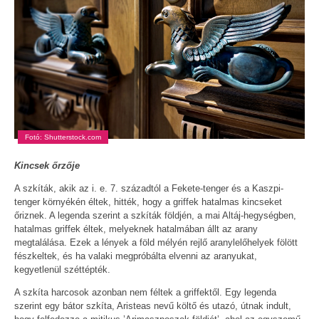
Fotó: Shutterstock.com
Kincsek őrzője
A szkíták, akik az i. e. 7. századtól a Fekete-tenger és a Kaszpi-
tenger környékén éltek, hitték, hogy a griffek hatalmas kincseket
őriznek. A legenda szerint a szkíták földjén, a mai Altáj-hegységben,
hatalmas griffek éltek, melyeknek hatalmában állt az arany
megtalálása. Ezek a lények a föld mélyén rejlő aranylelőhelyek fölött
fészkeltek, és ha valaki megpróbálta elvenni az aranyukat,
kegyetlenül széttépték.
A szkíta harcosok azonban nem féltek a griffektől. Egy legenda
szerint egy bátor szkíta, Aristeas nevű költő és utazó, útnak indult,