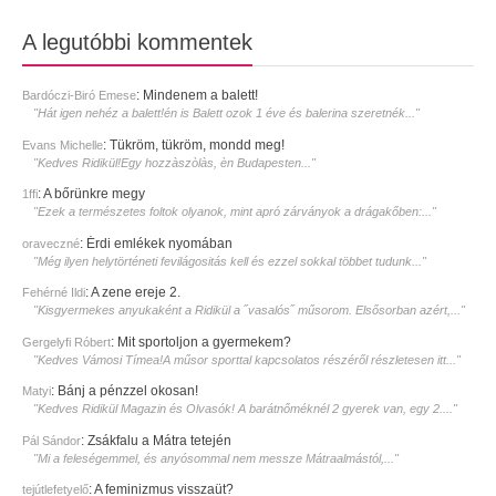
A legutóbbi kommentek
:
Mindenem a balett!
Bardóczi-Biró Emese
"Hát igen nehéz a balett!én is Balett ozok 1 éve és balerina szeretnék..."
:
Tükröm, tükröm, mondd meg!
Evans Michelle
"Kedves Ridikül!Egy hozzàszòlàs, èn Budapesten..."
:
A bőrünkre megy
1ffi
"Ezek a természetes foltok olyanok, mint apró zárványok a drágakőben:..."
:
Érdi emlékek nyomában
oraveczné
"Még ilyen helytörténeti fevilágositás kell és ezzel sokkal többet tudunk..."
:
A zene ereje 2.
Fehérné Ildi
"Kisgyermekes anyukaként a Ridikül a ˝vasalós˝ műsorom. Elsősorban azért,..."
:
Mit sportoljon a gyermekem?
Gergelyfi Róbert
"Kedves Vámosi Tímea!A műsor sporttal kapcsolatos részéről részletesen itt..."
:
Bánj a pénzzel okosan!
Matyi
"Kedves Ridikül Magazin és Olvasók! A barátnőméknél 2 gyerek van, egy 2...."
:
Zsákfalu a Mátra tetején
Pál Sándor
"Mi a feleségemmel, és anyósommal nem messze Mátraalmástól,..."
:
A feminizmus visszaüt?
tejútlefetyelő