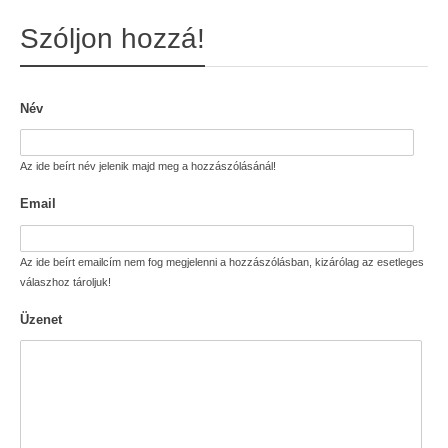
Szóljon hozzá!
Név
Az ide beírt név jelenik majd meg a hozzászólásánál!
Email
Az ide beírt emailcím nem fog megjelenni a hozzászólásban, kizárólag az esetleges
válaszhoz tároljuk!
Üzenet