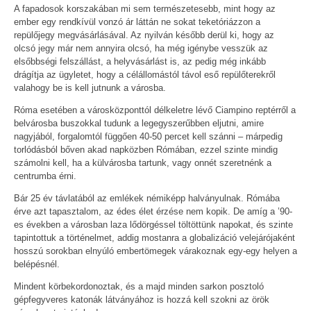
A fapadosok korszakában mi sem természetesebb, mint hogy az
ember egy rendkívül vonzó ár láttán ne sokat teketóriázzon a
repülőjegy megvásárlásával. Az nyilván később derül ki, hogy az
olcsó jegy már nem annyira olcsó, ha még igénybe vesszük az
elsőbbségi felszállást, a helyvásárlást is, az pedig még inkább
drágítja az ügyletet, hogy a célállomástól távol eső repülőterekről
valahogy be is kell jutnunk a városba.
Róma esetében a városközponttól délkeletre lévő Ciampino reptérről a
belvárosba buszokkal tudunk a legegyszerűbben eljutni, amire
nagyjából, forgalomtól függően 40-50 percet kell szánni – márpedig
torlódásból bőven akad napközben Rómában, ezzel szinte mindig
számolni kell, ha a külvárosba tartunk, vagy onnét szeretnénk a
centrumba érni.
Bár 25 év távlatából az emlékek némiképp halványulnak. Rómába
érve azt tapasztalom, az édes élet érzése nem kopik. De amíg a ’90-
es években a városban laza lődörgéssel töltöttünk napokat, és szinte
tapintottuk a történelmet, addig mostanra a globalizáció velejárójaként
hosszú sorokban elnyúló embertömegek várakoznak egy-egy helyen a
belépésnél.
Mindent körbekordonoztak, és a majd minden sarkon posztoló
gépfegyveres katonák látványához is hozzá kell szokni az örök