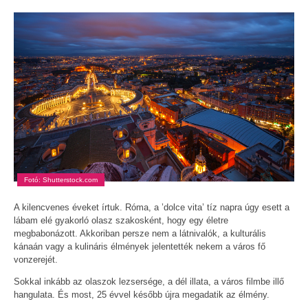
Fotó: Shutterstock.com
A kilencvenes éveket írtuk. Róma, a ’dolce vita’ tíz napra úgy esett a
lábam elé gyakorló olasz szakosként, hogy egy életre
megbabonázott. Akkoriban persze nem a látnivalók, a kulturális
kánaán vagy a kulináris élmények jelentették nekem a város fő
vonzerejét.
Sokkal inkább az olaszok lezsersége, a dél illata, a város filmbe illő
hangulata. És most, 25 évvel később újra megadatik az élmény.