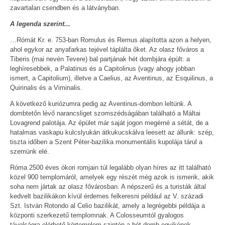
zavartalan csendben és a látványban.
A legenda szerint...
…Rómát Kr. e. 753-ban Romulus és Remus alapította azon a helyen,
ahol egykor az anyafarkas tejével táplálta őket. Az olasz főváros a
Tiberis (mai nevén Tevere) bal partjának hét dombjára épült: a
leghíresebbek, a Palatinus és a Capitolinus (vagy ahogy jobban
ismert, a Capitolium), illetve a Caelius, az Aventinus, az Esquilinus, a
Quirinalis és a Viminalis.
A következő kuriózumra pedig az Aventinus-dombon leltünk. A
dombtetőn lévő narancsliget szomszédságában található a Máltai
Lovagrend palotája. Az épület már saját jogon megérné a sétát, de a
hatalmas vaskapu kulcslyukán átkukucskálva leesett az állunk: szép,
tiszta időben a Szent Péter-bazilika monumentális kupolája tárul a
szemünk elé.
Róma 2500 éves ókori romjain túl legalább olyan híres az itt található
közel 900 templomáról, amelyek egy részét még azok is ismerik, akik
soha nem jártak az olasz fővárosban. A népszerű és a turisták által
kedvelt bazilikákon kívül érdemes felkeresni például az V. századi
Szt. István Rotondo al Celio bazilikát, amely a legrégebbi példája a
központi szerkezetű templomnak. A Colosseumtól gyalogos
távolságra elérhető körtemplom szintén a hét domb egyikének