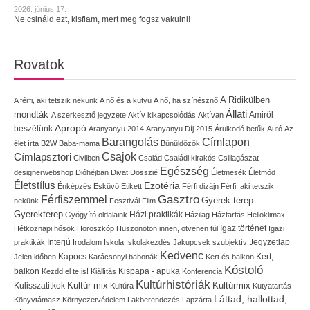
2026. június 17.
Ne csináld ezt, kisfiam, mert meg fogsz vakulni!
Rovatok
A Ridikülben
A férfi, aki tetszik nekünk
A nő és a kütyü
A nő, ha színésznő
Állati
mondták
Amiről
A szerkesztő jegyzete
Aktív kikapcsolódás
Aktívan
Apropó
beszélünk
Aranyanyu 2014
Aranyanyu Díj 2015
Árulkodó betűk
Autó
Az
Címlapon
Barangolás
élet írta
B2W
Baba-mama
Bűnüldözők
Címlapsztori
Csajok
Civilben
Család
Családi kirakós
Csillagászat
Egészség
designerwebshop
Dióhéjban
Divat
Dosszié
Életmesék
Életmód
Életstílus
Ezotéria
Énképzés
Esküvő
Etikett
Férfi dizájn
Férfi, aki tetszik
Gasztro
Férfiszemmel
Gyerek-terep
nekünk
Fesztivál
Film
Gyerekterep
Házi praktikák
Gyógyító oldalaink
Házilag
Háztartás
Helloklimax
Igaz történet
Hétköznapi hősök
Horoszkóp
Huszonötön innen, ötvenen túl
Igazi
Interjú
Jegyzetlap
praktikák
Irodalom
Iskola
Iskolakezdés
Jakupcsek szubjektív
Kedvenc
Kapocs
Kert,
Jelen időben
Karácsonyi babonák
Kert és balkon
Kóstoló
balkon
Kispapa - apuka
Kezdd el te is!
Kiállítás
Konferencia
Kultúrhistóriák
Kultúr-mix
Kulisszatitkok
Kultúrmix
Kultúra
Kutyatartás
Láttad, hallottad,
Könyvtámasz
Környezetvédelem
Lakberendezés
Lapzárta