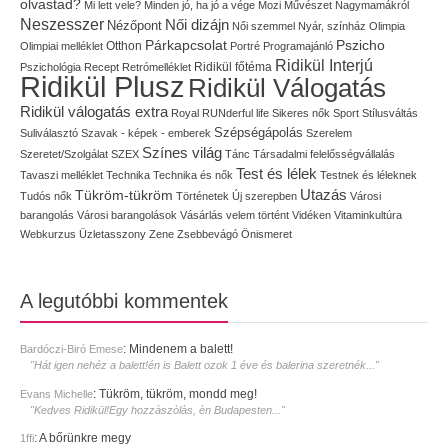
olvastad?
Mi lett vele?
Minden jó, ha jó a vége
Mozi
Művészet
Nagymamákról
Neszesszer
Női dizájn
Nézőpont
Női szemmel
Nyár, színház
Olimpia
Pszicho
Párkapcsolat
Olimpiai melléklet
Otthon
Portré
Programajánló
Ridikül Interjú
Pszichológia
Recept
Retrómelléklet
Ridikül főtéma
Ridikül Plusz
Ridikül Válogatás
Ridikül válogatás extra
Royal
RUNderful life
Sikeres nők
Sport
Stílusváltás
Szépségápolás
Suliválasztó
Szavak - képek - emberek
Szerelem
Színes világ
Szeretet/Szolgálat
SZEX
Tánc
Társadalmi felelősségvállalás
Test és lélek
Tavaszi melléklet
Technika
Technika és nők
Testnek és léleknek
Utazás
Tükröm-tükröm
Tudós nők
Történetek
Új szerepben
Városi
barangolás
Városi barangolások
Vásárlás
velem történt
Vidéken
Vitaminkultúra
Webkurzus
Üzletasszony
Zene
Zsebbevágó
Önismeret
A legutóbbi kommentek
:
Mindenem a balett!
Bardóczi-Biró Emese
"Hát igen nehéz a balett!én is Balett ozok 1 éve és balerina szeretnék..."
:
Tükröm, tükröm, mondd meg!
Evans Michelle
"Kedves Ridikül!Egy hozzàszòlàs, èn Budapesten..."
:
A bőrünkre megy
1ffi