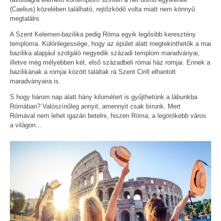
(Caelius) közelében található, rejtőzködő volta miatt nem könnyű
megtalálni.
A Szent Kelemen-bazilika pedig Róma egyik legősibb keresztény
temploma. Különlegessége, hogy az épület alatt megtekinthetők a mai
bazilika alapjául szolgáló negyedik századi templom maradványai,
illetve még mélyebben két, első századbeli római ház romjai. Ennek a
bazilikának a romjai között találtak rá Szent Cirill elhantolt
maradványaira is.
S hogy három nap alatt hány kilométert is gyűjthetünk a lábunkba
Rómában? Valószínűleg annyit, amennyit csak bírunk. Mert
Rómával nem lehet igazán betelni, hiszen Róma, a legörökebb város
a világon…