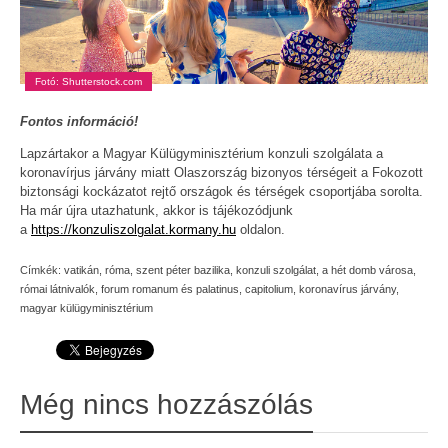
Fotó: Shutterstock.com
Fontos információ!
Lapzártakor a Magyar Külügyminisztérium konzuli szolgálata a
koronavírjus járvány miatt Olaszország bizonyos térségeit a Fokozott
biztonsági kockázatot rejtő országok és térségek csoportjába sorolta.
Ha már újra utazhatunk, akkor is tájékozódjunk
a
https://konzuliszolgalat.kormany.hu
oldalon.
Címkék:
vatikán
,
róma
,
szent péter bazilika
,
konzuli szolgálat
,
a hét domb városa
,
római látnivalók
,
forum romanum és palatinus
,
capitolium
,
koronavírus járvány
,
magyar külügyminisztérium
Még nincs hozzászólás