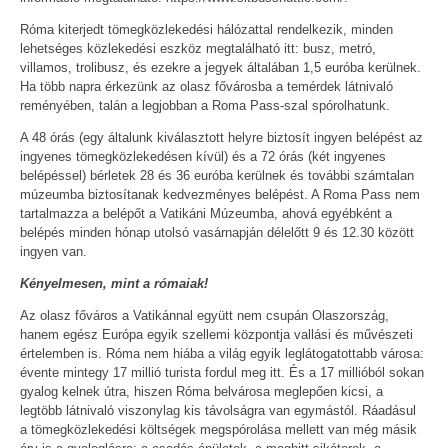
Róma kiterjedt tömegközlekedési hálózattal rendelkezik, minden
lehetséges közlekedési eszköz megtalálható itt: busz, metró,
villamos, trolibusz, és ezekre a jegyek általában 1,5 euróba kerülnek.
Ha több napra érkezünk az olasz fővárosba a temérdek látnivaló
reményében, talán a legjobban a Roma Pass-szal spórolhatunk.
A 48 órás (egy általunk kiválasztott helyre biztosít ingyen belépést az
ingyenes tömegközlekedésen kívül) és a 72 órás (két ingyenes
belépéssel) bérletek 28 és 36 euróba kerülnek és további számtalan
múzeumba biztosítanak kedvezményes belépést. A Roma Pass nem
tartalmazza a belépőt a Vatikáni Múzeumba, ahová egyébként a
belépés minden hónap utolsó vasárnapján délelőtt 9 és 12.30 között
ingyen van.
Kényelmesen, mint a rómaiak!
Az olasz főváros a Vatikánnal együtt nem csupán Olaszország,
hanem egész Európa egyik szellemi központja vallási és művészeti
értelemben is. Róma nem hiába a világ egyik leglátogatottabb városa:
évente mintegy 17 millió turista fordul meg itt. És a 17 millióból sokan
gyalog kelnek útra, hiszen Róma belvárosa meglepően kicsi, a
legtöbb látnivaló viszonylag kis távolságra van egymástól. Ráadásul
a tömegközlekedési költségek megspórolása mellett van még másik