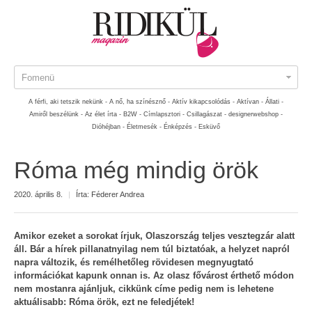
Fomenü
A férfi, aki tetszik nekünk -
A nő, ha színésznő -
Aktív kikapcsolódás -
Aktívan -
Állati -
Amiről beszélünk -
Az élet írta -
B2W -
Címlapsztori -
Csillagászat -
designerwebshop -
Dióhéjban -
Életmesék -
Énképzés -
Esküvő
Róma még mindig örök
2020. április 8.
|
Írta:
Féderer Andrea
Amikor ezeket a sorokat írjuk, Olaszország teljes vesztegzár alatt
áll. Bár a hírek pillanatnyilag nem túl biztatóak, a helyzet napról
napra változik, és remélhetőleg rövidesen megnyugtató
információkat kapunk onnan is. Az olasz fővárost érthető módon
nem mostanra ajánljuk, cikkünk címe pedig nem is lehetene
aktuálisabb: Róma örök, ezt ne feledjétek!