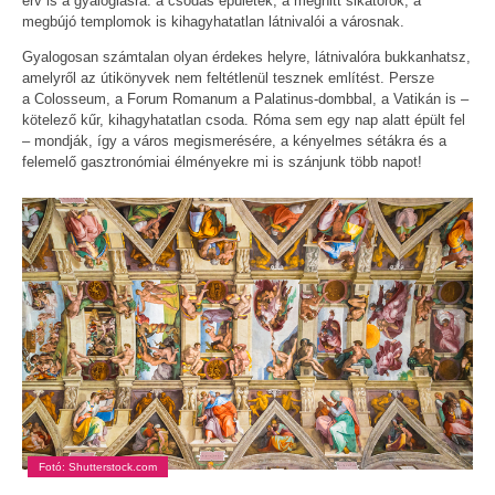
érv is a gyaloglásra: a csodás épületek, a meghitt sikátorok, a
megbújó templomok is kihagyhatatlan látnivalói a városnak.
Gyalogosan számtalan olyan érdekes helyre, látnivalóra bukkanhatsz,
amelyről az útikönyvek nem feltétlenül tesznek említést. Persze
a Colosseum, a Forum Romanum a Palatinus-dombbal, a Vatikán is –
kötelező kűr, kihagyhatatlan csoda. Róma sem egy nap alatt épült fel
– mondják, így a város megismerésére, a kényelmes sétákra és a
felemelő gasztronómiai élményekre mi is szánjunk több napot!
Fotó: Shutterstock.com