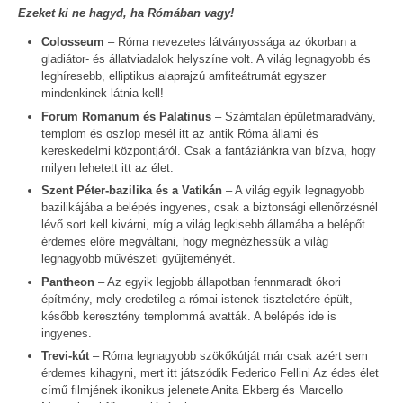
Ezeket ki ne hagyd, ha Rómában vagy!
Colosseum
– Róma nevezetes látványossága az ókorban a
gladiátor- és állatviadalok helyszíne volt. A világ legnagyobb és
leghíresebb, elliptikus alaprajzú amfiteátrumát egyszer
mindenkinek látnia kell!
Forum Romanum és Palatinus
– Számtalan épületmaradvány,
templom és oszlop mesél itt az antik Róma állami és
kereskedelmi központjáról. Csak a fantáziánkra van bízva, hogy
milyen lehetett itt az élet.
Szent Péter-bazilika és a Vatikán
– A világ egyik legnagyobb
bazilikájába a belépés ingyenes, csak a biztonsági ellenőrzésnél
lévő sort kell kivárni, míg a világ legkisebb államába a belépőt
érdemes előre megváltani, hogy megnézhessük a világ
legnagyobb művészeti gyűjteményét.
Pantheon
– Az egyik legjobb állapotban fennmaradt ókori
építmény, mely eredetileg a római istenek tiszteletére épült,
később keresztény templommá avatták. A belépés ide is
ingyenes.
Trevi-kút
– Róma legnagyobb szökőkútját már csak azért sem
érdemes kihagyni, mert itt játszódik Federico Fellini Az édes élet
című filmjének ikonikus jelenete Anita Ekberg és Marcello