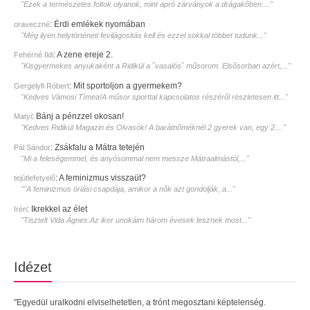
"Ezek a természetes foltok olyanok, mint apró zárványok a drágakőben:..."
:
Érdi emlékek nyomában
oraveczné
"Még ilyen helytörténeti fevilágositás kell és ezzel sokkal többet tudunk..."
:
A zene ereje 2.
Fehérné Ildi
"Kisgyermekes anyukaként a Ridikül a ˝vasalós˝ műsorom. Elsősorban azért,..."
:
Mit sportoljon a gyermekem?
Gergelyfi Róbert
"Kedves Vámosi Tímea!A műsor sporttal kapcsolatos részéről részletesen itt..."
:
Bánj a pénzzel okosan!
Matyi
"Kedves Ridikül Magazin és Olvasók! A barátnőméknél 2 gyerek van, egy 2...."
:
Zsákfalu a Mátra tetején
Pál Sándor
"Mi a feleségemmel, és anyósommal nem messze Mátraalmástól,..."
:
A feminizmus visszaüt?
tejútlefetyelő
""A feminizmus óriási csapdája, amikor a nők azt gondolják, a..."
:
Ikrekkel az élet
Irén
"Tisztelt Vida Ágnes.Az iker unokáim három évesek lesznek most..."
Idézet
"Egyedül uralkodni elviselhetetlen, a trónt megosztani képtelenség.