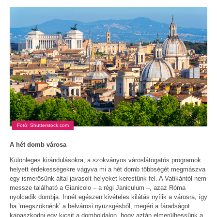
Fotó: Shutterstock.com
A hét domb városa
Különleges kirándulásokra, a szokványos városlátogatós programok
helyett érdekességekre vágyva mi a hét domb többségét megmászva
egy ismerősünk által javasolt helyeket kerestünk fel. A Vatikántól nem
messze található a Gianicolo – a régi Janiculum –, azaz Róma
nyolcadik dombja. Innét egészen kivételes kilátás nyílik a városra, így
ha ’megszöknénk’ a belvárosi nyüzsgésből, megéri a fáradságot
kapaszkodni egy kicsit a domboldalon, hogy aztán elmerülhessünk a