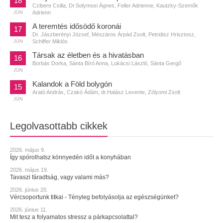
18
Czibere Csilla, Dr.Solymosi Ágnes, Feller Adrienne, Kautzky-Szemők
Adrienn
JÚN
A teremtés idősödő koronái
17
Dr. Jászberényi József, Mészáros Árpád Zsolt, Petridisz Hrisztosz,
Schiffer Miklós
JÚN
Társak az életben és a hivatásban
16
Borbás Dorka, Sánta Bíró Anna, Lukácsi László, Sánta Gergő
JÚN
Kalandok a Föld bolygón
15
Arató András, Czakó Ádám, dr.Halász Levente, Zólyomi Zsolt
JÚN
Legolvasottabb cikkek
2026. május 9.
Így spórolhatsz könnyedén időt a konyhában
2026. május 19.
Tavaszi fáradtság, vagy valami más?
2026. június 20.
Vércsoportunk titkai - Tényleg befolyásolja az egészségünket?
2026. június 11.
Mit tesz a folyamatos stressz a párkapcsolattal?