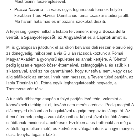
Mastroianni főszereplésével.
Piazza Navona
– a város egyik leghíresebb terének helyén
korábban Titus Flavius Domitianus római császár stadionja állt.
Ma három hatalmas és impozáns szökőkút díszíti.
A teljesség igénye nélkül a listába felvennénk még a
Bocca della
veritát
, a
Spanyol-lépcsőt
, az
Angyalvárat
és a
Capitoliumot
is.
Mi is gyalogosan jutottunk el az ókori belváros déli részén elterülő régi
zsidónegyedig, miközben a via Giulián rácsodálkoztunk a Római
Magyar Akadémia gyönyörű épületére és annak kertjére. A ’Ghetto’
pedig igazán elragadó kóser éttermeivel, zsinagógájával és szűk kis
sikátoraival, ahol szinte garantálható, hogy turistával nem, vagy csak
alig találkozik az ember. Innét nem messze, a Tevere túlsó partján, az
Isola Tiberinán túl, Róma egyik leghangulatosabb negyede, a
Trastevere várt ránk.
A turisták többsége csupán a folyó partján lévő térig, valamint a
környékbeli utcákig jut el, tovább nem merészkednek. Pedig megéri! A
diáknegyed elsősorban hangulatával ragadja meg az idelátogatót. Az
itteni éttermek pedig a városközponthoz képest jóval olcsóbb áraival
csábítanak mindenkit a betérésre. Ezekben a kis trattoriákban még a
zsúfoltság is elkerülhető, és kedvünkre válogathatunk a hagyományos
olasz konyha fogásai közül.