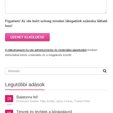
Figyelem! Az ide beírt szöveg minden látogatónk számára látható
lesz!
ÜZENET ELKÜLDÉSE
A ridikulmagazin.hu site adminisztrációs és moderálási alapelveibol
eredoen
elofordulhat késés a beküldés és a megjelenés között!
Legutóbbi adások
Balatonra fel!
19
Dr.Kovács Emőke, Pályi Zsófia, Litkey Farkas, Trokán Péter
JÚN
Tények és tévhitek a bőrápolásról