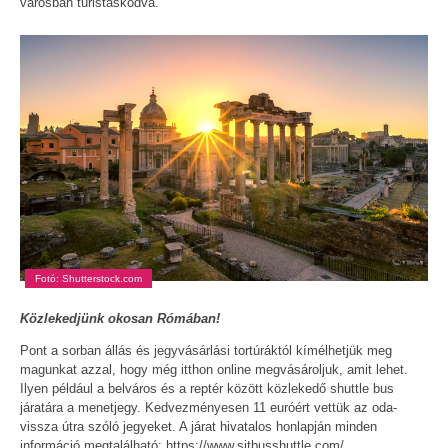
városban turistáskodva.
Fotó: Shutterstock.com
Közlekedjünk okosan Rómában!
Pont a sorban állás és jegyvásárlási tortúráktól kímélhetjük meg
magunkat azzal, hogy még itthon online megvásároljuk, amit lehet.
Ilyen például a belváros és a reptér között közlekedő shuttle bus
járatára a menetjegy. Kedvezményesen 11 euróért vettük az oda-
vissza útra szóló jegyeket. A járat hivatalos honlapján minden
információ megtalálható: https://www.sitbusshuttle.com/.