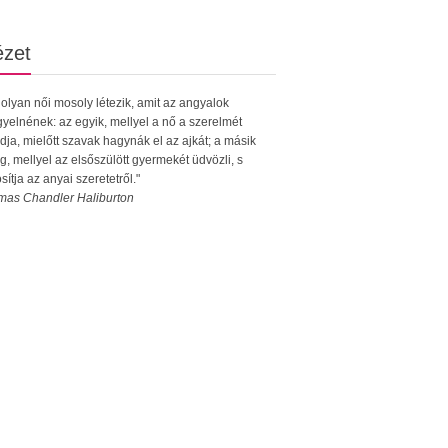
ézet
 olyan női mosoly létezik, amit az angyalok
igyelnének: az egyik, mellyel a nő a szerelmét
dja, mielőtt szavak hagynák el az ajkát; a másik
g, mellyel az elsőszülött gyermekét üdvözli, s
osítja az anyai szeretetről."
mas Chandler Haliburton