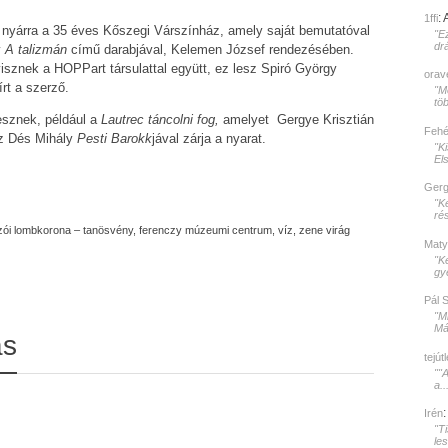
:
1ffi
dei nyárra a 35 éves Kőszegi Várszínház, amely saját bemutatóval
"E
dr
y
A talizmán
című darabjával, Kelemen József rendezésében.
isznek a HOPPart társulattal együtt, ez lesz Spiró György
orav
rt a szerző.
"Mé
töb
esznek, például a
Lautrec táncolni fog,
amelyet Gergye Krisztián
Fehér
áz Dés Mihály
Pesti Barokk
jával zárja a nyarat.
"K
El
Gerg
"K
rés
zói lombkorona – tanösvény
,
ferenczy múzeumi centrum
,
víz, zene virág
Maty
"K
gy
Pál 
"M
Mát
ás
tejút
""
a..
Irén
"T
le