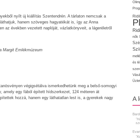
Olimp
Prog
yekből nyílt új kiállítás Szentendrén. A tárlaton nemcsak a
Ridi
P
láthatjuk, hanem szöveges hagyatékát is, így az Anna
en az években vezetett naplóját, vázlatkönyveit, a lágeréletről
Rid
nők
Szé
Szí
na Margit Emlékmúzeum
mellé
és l
szer
Vásá
Üzle
-tanösvényen végigsétálva ismerkedhetünk meg a belső-somogyi
y, amely egy fából épített hídszerkezet, 124 méteren át
ítettek hozzá, hanem egy láthatatlan lest is, a gyerekek nagy
A 
Bard
"H
sz
Evan
"K