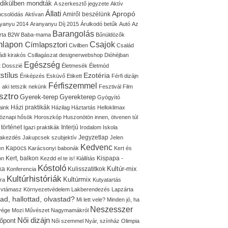
idikülben mondták
A szerkesztő jegyzete
Aktív
Állati
Apropó
Amiről beszélünk
pcsolódás
Aktívan
yanyu 2014
Aranyanyu Díj 2015
Árulkodó betűk
Autó
Az
Barangolás
rta
B2W
Baba-mama
Bűnüldözők
mlapon
Címlapsztori
Csajok
Civilben
Család
ádi kirakós
Csillagászat
designerwebshop
Dióhéjban
Egészség
t
Dosszié
Életmesék
Életmód
stílus
Ezotéria
Énképzés
Esküvő
Etikett
Férfi dizájn
Férfiszemmel
, aki tetszik nekünk
Fesztivál
Film
sztro
Gyerek-terep
Gyerekterep
Gyógyító
Házi praktikák
aink
Házilag
Háztartás
Helloklimax
öznapi hősök
Horoszkóp
Huszonötön innen, ötvenen túl
 történet
Interjú
Igazi praktikák
Irodalom
Iskola
Jegyzetlap
lakezdés
Jakupcsek szubjektív
Jelen
Kedvenc
Kapocs
en
Karácsonyi babonák
Kert és
Kert, balkon
Kispapa -
on
Kezdd el te is!
Kiállítás
Kóstoló
Kultúr-mix
ka
Kulisszatitkok
Konferencia
Kultúrhistóriák
Kultúrmix
úra
Kutyatartás
yvtámasz
Környezetvédelem
Lakberendezés
Lapzárta
tad, hallottad, olvastad?
Mi lett vele?
Minden jó, ha
Neszesszer
 vége
Mozi
Művészet
Nagymamákról
Női dizájn
őpont
Női szemmel
Nyár, színház
Olimpia