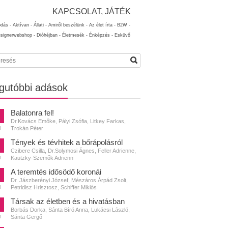
KAPCSOLAT, JÁTÉK
ódás -
Aktívan -
Állati -
Amiről beszélünk -
Az élet írta -
B2W -
esignerwebshop -
Dióhéjban -
Életmesék -
Énképzés -
Esküvő
gutóbbi adások
Balatonra fel!
Dr.Kovács Emőke, Pályi Zsófia, Litkey Farkas,
Trokán Péter
N
Tények és tévhitek a bőrápolásról
Czibere Csilla, Dr.Solymosi Ágnes, Feller Adrienne,
Kautzky-Szemők Adrienn
N
A teremtés idősödő koronái
Dr. Jászberényi József, Mészáros Árpád Zsolt,
Petridisz Hrisztosz, Schiffer Miklós
N
Társak az életben és a hivatásban
Borbás Dorka, Sánta Bíró Anna, Lukácsi László,
Sánta Gergő
N