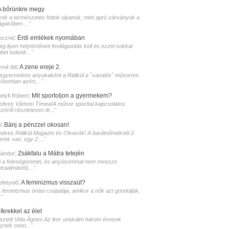
A bőrünkre megy
zek a természetes foltok olyanok, mint apró zárványok a
ágakőben:..."
:
Érdi emlékek nyomában
eczné
g ilyen helytörténeti fevilágositás kell és ezzel sokkal
bet tudunk..."
:
A zene ereje 2.
né Ildi
isgyermekes anyukaként a Ridikül a ˝vasalós˝ műsorom.
sősorban azért,..."
:
Mit sportoljon a gyermekem?
elyfi Róbert
edves Vámosi Tímea!A műsor sporttal kapcsolatos
zéről részletesen itt..."
:
Bánj a pénzzel okosan!
i
edves Ridikül Magazin és Olvasók! A barátnőméknél 2
erek van, egy 2...."
:
Zsákfalu a Mátra tetején
Sándor
i a feleségemmel, és anyósommal nem messze
raalmástól,..."
:
A feminizmus visszaüt?
lefetyelő
A feminizmus óriási csapdája, amikor a nők azt gondolják,
."
:
Ikrekkel az élet
isztelt Vida Ágnes.Az iker unokáim három évesek
sznek most..."