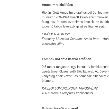
Ámos Imre kiállítása
Ritkán látott Ámos Imre-grafikákból és -festmén
művész 1939–1944 között keletkezett munkáit 
Margithoz írt korai szerelmes leveleit, az ezekb
tudósító tábori levelezőlapjait és lírai verseit.
CINÓBER ALKONY
Ferenczy Múzeumi Centrum, Ámos Imre – An
augusztus 20-ig
Lombok között a kaszói erdőben
9,5 méter magasan, egy interaktív lombkorona
gyertyános-tölgyes erdő élővilágával. Az ösvén
kanyarog a fák között, és nemcsak pihenőket ép
örömére.
KASZÓI LOMBKORONA-TANÖSVÉNY
450 méterre a település központjától
Színre visszük a nyarat!