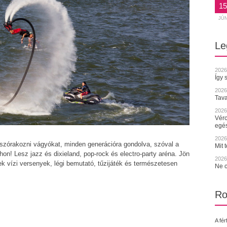
15
JÚ
Le
2026
Így 
2026
Tava
2026.
Vérc
egé
2026.
 szórakozni vágyókat, minden generációra gondolva, szóval a
Mit 
! Lesz jazz és dixieland, pop-rock és electro-party aréna. Jön
2026.
k vízi versenyek, légi bemutató, tűzijáték és természetesen
Ne c
Ro
A fér