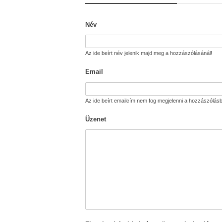
Név
Az ide beírt név jelenik majd meg a hozzászólásánál!
Email
Az ide beírt emailcím nem fog megjelenni a hozzászólásb
Üzenet