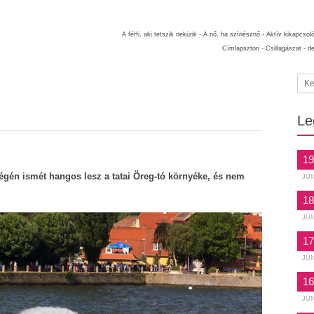
A férfi, aki tetszik nekünk -
A nő, ha színésznő -
Aktív kikapcsol
Címlapsztori -
Csillagászat -
d
Le
19
végén ismét hangos lesz a tatai Öreg-tó környéke, és nem
JÚ
18
JÚ
17
JÚ
16
JÚ