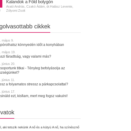
Kalandok a Föld bolygón
Arató András, Czakó Ádám, dr.Halász Levente,
Zólyomi Zsolt
N
golvasottabb cikkek
. május 9.
spórolhatsz könnyedén időt a konyhában
. május 19.
szi fáradtság, vagy valami más?
 június 20.
soportunk titkai - Tényleg befolyásolja az
szségünket?
 június 11.
tesz a folyamatos stressz a párkapcsolattal?
 június 17.
sináld ezt, kisfiam, mert meg fogsz vakulni!
vatok
fi, aki tetszik nekünk
A nő és a kütyü
A nő, ha színésznő