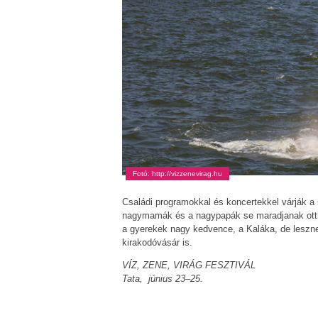
Fotó: http://vizzenevirag.hu
Családi programokkal és koncertekkel várják a
nagymamák és a nagypapák se maradjanak otthon
a gyerekek nagy kedvence, a Kaláka, de leszne
kirakodóvásár is.
VÍZ, ZENE, VIRÁG FESZTIVÁL
Tata, június 23–25.