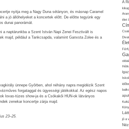
A R
kika
oncertje nyitja meg a Nagy Duna sétányon, és másnap Caramel
Aran
lni a jó állóhelyeket a koncertek előtt. De előtte tegyünk egy
élet í
os dunai panorámát.
Cí
Csal
ni a naptárunkba a Szent István Napi Zenei Fesztivált is
ek majd, például a Tankcsapda, valamint Ganxsta Zolee és a
Diva
Élet
Férfi
Ga
oldal
Hétk
Igaz
Isko
időb
ovagkirály ünnepe Győrben, ahol néhány napra megidézik Szent
balk
l, kézműves forgataggal és ügyességi játékokkal. Az egész napos
apu
sok lovas-tüzes show-ja és a Csókakői HUN-ok látványos
ndek zenekar koncertje zárja majd.
Kult
Kön
Lát
ius 23–25.
jó a
Néz