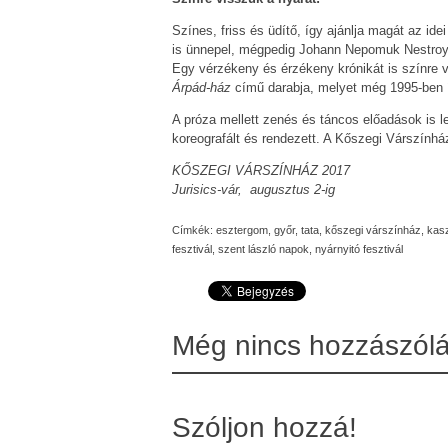
Színes, friss és üdítő, így ajánlja magát az i
is ünnepel, mégpedig Johann Nepomuk Nestro
Egy vérzékeny és érzékeny krónikát is színre v
Árpád-ház
című darabja, melyet még 1995-ben í
A próza mellett zenés és táncos előadások is l
koreografált és rendezett. A Kőszegi Várszính
KŐSZEGI VÁRSZÍNHÁZ 2017
Jurisics-vár, augusztus 2-ig
Címkék:
esztergom
,
győr
,
tata
,
kőszegi várszínház
,
kas
fesztivál
,
szent lászló napok
,
nyárnyitó fesztivál
Még nincs hozzászól
Szóljon hozzá!