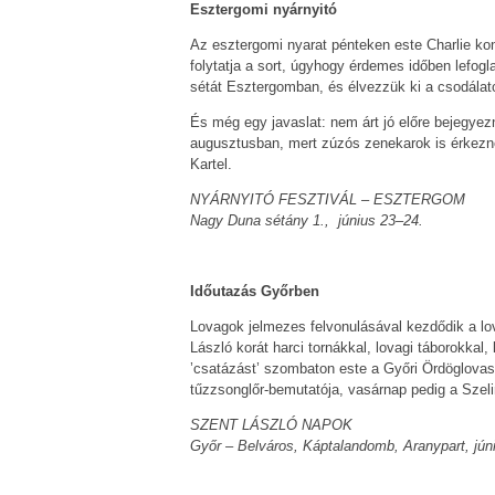
Esztergomi nyárnyitó
Az esztergomi nyarat pénteken este Charlie k
folytatja a sort, úgyhogy érdemes időben lefogla
sétát Esztergomban, és élvezzük ki a csodálat
És még egy javaslat: nem árt jó előre bejegyez
augusztusban, mert zúzós zenekarok is érkezn
Kartel.
NYÁRNYITÓ FESZTIVÁL – ESZTERGOM
Nagy Duna sétány 1., június 23–24.
Időutazás Győrben
Lovagok jelmezes felvonulásával kezdődik a l
László korát harci tornákkal, lovagi táborokka
’csatázást’ szombaton este a Győri Ördöglova
tűzzsonglőr-bemutatója, vasárnap pedig a Szeli
SZENT LÁSZLÓ NAPOK
Győr – Belváros, Káptalandomb, Aranypart, jún