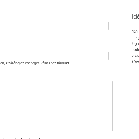
Id
"Két
elir
foga
pedi
bizt
Tho
an, kizárólag az esetleges válaszhoz tároljuk!