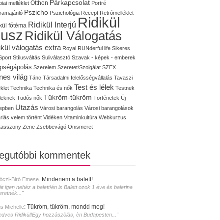
Párkapcsolat
iai melléklet
Otthon
Portré
Pszicho
ramajánló
Pszichológia
Recept
Retrómelléklet
Ridikül
Ridikül Interjú
kül főtéma
lusz
Ridikül Válogatás
ikül válogatás extra
Royal
RUNderful life
Sikeres
Sport
Stílusváltás
Suliválasztó
Szavak - képek - emberek
pségápolás
Szerelem
Szeretet/Szolgálat
SZEX
nes világ
Tánc
Társadalmi felelősségvállalás
Tavaszi
Test és lélek
klet
Technika
Technika és nők
Testnek
Tükröm-tükröm
éleknek
Tudós nők
Történetek
Új
Utazás
epben
Városi barangolás
Városi barangolások
rlás
velem történt
Vidéken
Vitaminkultúra
Webkurzus
tasszony
Zene
Zsebbevágó
Önismeret
legutóbbi kommentek
:
Mindenem a balett!
óczi-Biró Emese
át igen nehéz a balett!én is Balett ozok 1 éve és balerina
eretnék..."
:
Tükröm, tükröm, mondd meg!
s Michelle
edves Ridikül!Egy hozzàszòlàs, èn Budapesten..."