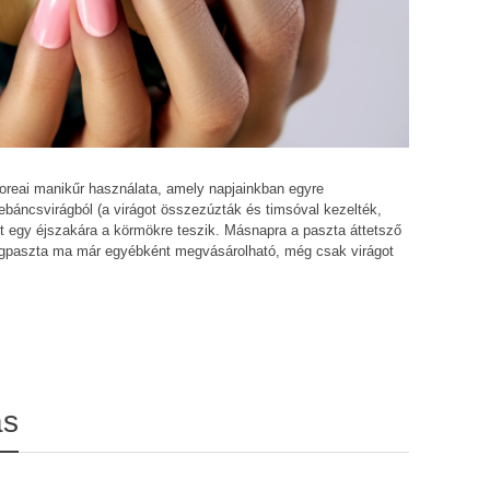
koreai manikűr használata, amely napjainkban egyre
nebáncsvirágból (a virágot összezúzták és timsóval kezelték,
et egy éjszakára a körmökre teszik. Másnapra a paszta áttetsző
rágpaszta ma már egyébként megvásárolható, még csak virágot
ás