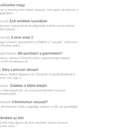
A bőrünkre megy
zek a természetes foltok olyanok, mint apró zárványok a
ágakőben:..."
:
Érdi emlékek nyomában
eczné
g ilyen helytörténeti fevilágositás kell és ezzel sokkal
bet tudunk..."
:
A zene ereje 2.
né Ildi
isgyermekes anyukaként a Ridikül a ˝vasalós˝ műsorom.
sősorban azért,..."
:
Mit sportoljon a gyermekem?
elyfi Róbert
edves Vámosi Tímea!A műsor sporttal kapcsolatos
zéről részletesen itt..."
:
Bánj a pénzzel okosan!
i
edves Ridikül Magazin és Olvasók! A barátnőméknél 2
erek van, egy 2...."
:
Zsákfalu a Mátra tetején
Sándor
i a feleségemmel, és anyósommal nem messze
raalmástól,..."
:
A feminizmus visszaüt?
lefetyelő
A feminizmus óriási csapdája, amikor a nők azt gondolják,
."
:
Ikrekkel az élet
isztelt Vida Ágnes.Az iker unokáim három évesek
sznek most..."