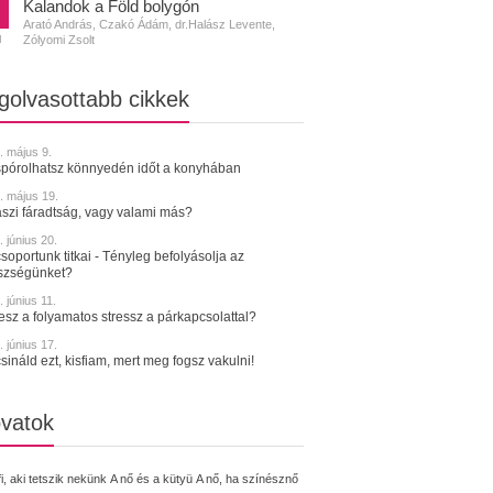
Kalandok a Föld bolygón
Arató András, Czakó Ádám, dr.Halász Levente,
Zólyomi Zsolt
N
golvasottabb cikkek
. május 9.
spórolhatsz könnyedén időt a konyhában
. május 19.
szi fáradtság, vagy valami más?
 június 20.
soportunk titkai - Tényleg befolyásolja az
szségünket?
 június 11.
tesz a folyamatos stressz a párkapcsolattal?
 június 17.
sináld ezt, kisfiam, mert meg fogsz vakulni!
vatok
fi, aki tetszik nekünk
A nő és a kütyü
A nő, ha színésznő