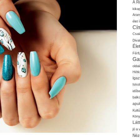
A R
kika
Aran
élet í
Cí
Csal
Diva
Élet
Férfi
Ga
oldal
Hétk
Igaz
Isko
időb
balk
apu
Kult
Kön
Lát
jó a
Néz