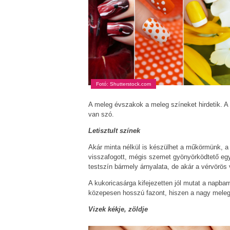
Fotó: Shutterstock.com
A meleg évszakok a meleg színeket hirdetik. A 
van szó.
Letisztult színek
Akár minta nélkül is készülhet a műkörmünk, a
visszafogott, mégis szemet gyönyörködtető eg
testszín bármely árnyalata, de akár a vérvörös 
A kukoricasárga kifejezetten jól mutat a napbar
közepesen hosszú fazont, hiszen a nagy melegbe
Vizek kékje, zöldje