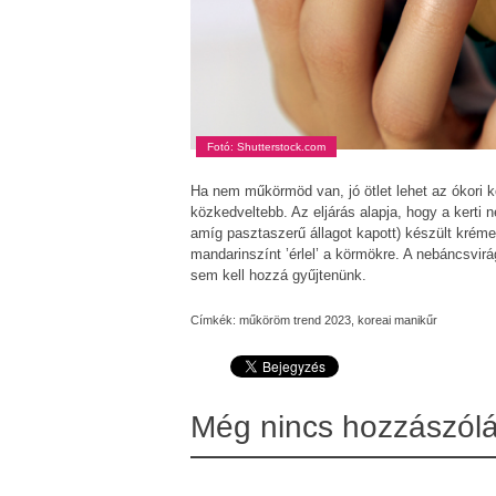
Fotó: Shutterstock.com
Ha nem műkörmöd van, jó ötlet lehet az ókori 
közkedveltebb. Az eljárás alapja, hogy a kerti 
amíg pasztaszerű állagot kapott) készült krém
mandarinszínt ’érlel’ a körmökre. A nebáncsvi
sem kell hozzá gyűjtenünk.
Címkék:
műköröm trend 2023
,
koreai manikűr
Még nincs hozzászól