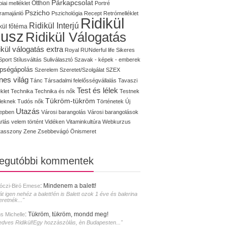
Párkapcsolat
iai melléklet
Otthon
Portré
Pszicho
ramajánló
Pszichológia
Recept
Retrómelléklet
Ridikül
Ridikül Interjú
kül főtéma
lusz
Ridikül Válogatás
ikül válogatás extra
Royal
RUNderful life
Sikeres
Sport
Stílusváltás
Suliválasztó
Szavak - képek - emberek
pségápolás
Szerelem
Szeretet/Szolgálat
SZEX
nes világ
Tánc
Társadalmi felelősségvállalás
Tavaszi
Test és lélek
klet
Technika
Technika és nők
Testnek
Tükröm-tükröm
éleknek
Tudós nők
Történetek
Új
Utazás
epben
Városi barangolás
Városi barangolások
rlás
velem történt
Vidéken
Vitaminkultúra
Webkurzus
tasszony
Zene
Zsebbevágó
Önismeret
legutóbbi kommentek
:
Mindenem a balett!
óczi-Biró Emese
át igen nehéz a balett!én is Balett ozok 1 éve és balerina
eretnék..."
:
Tükröm, tükröm, mondd meg!
s Michelle
edves Ridikül!Egy hozzàszòlàs, èn Budapesten..."