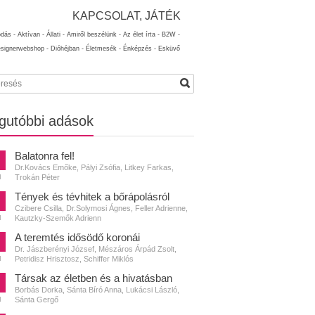
KAPCSOLAT, JÁTÉK
ódás -
Aktívan -
Állati -
Amiről beszélünk -
Az élet írta -
B2W -
esignerwebshop -
Dióhéjban -
Életmesék -
Énképzés -
Esküvő
gutóbbi adások
Balatonra fel!
Dr.Kovács Emőke, Pályi Zsófia, Litkey Farkas,
Trokán Péter
N
Tények és tévhitek a bőrápolásról
Czibere Csilla, Dr.Solymosi Ágnes, Feller Adrienne,
Kautzky-Szemők Adrienn
N
A teremtés idősödő koronái
Dr. Jászberényi József, Mészáros Árpád Zsolt,
Petridisz Hrisztosz, Schiffer Miklós
N
Társak az életben és a hivatásban
Borbás Dorka, Sánta Bíró Anna, Lukácsi László,
Sánta Gergő
N