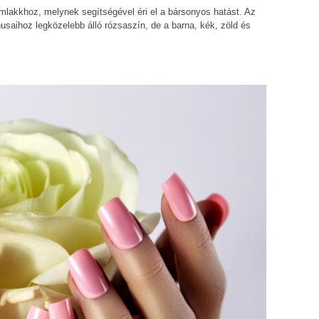
lakkhoz, melynek segítségével éri el a bársonyos hatást. Az
saihoz legközelebb álló rózsaszín, de a barna, kék, zöld és