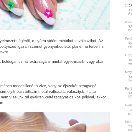
:
1ffi
"E
dr
orav
"Mé
töb
Fehér
yelmezettségéből, a nyárra vidám mintákat is választhat. Az
"K
öttyözés igazán szemet gyönyörködtető, pláne, ha térben is
El
ünkre.
Gerg
"K
boldogan csinál extravagáns mintát egyik-másik, vagy akár
rés
Maty
"K
gy
entében megcsillanó tó vize, vagy az éjszakát beragyogó
Pál 
ármelyik pasztellszín metál változatát választjuk. Ha az
"M
Mát
s nem viselünk túl gyakran kertészgatyát csíkos pólóval, akkor
öm.
tejút
""
a..
Irén
"T
le