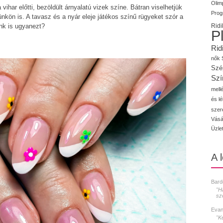
Olimp
vihar előtti, bezöldült árnyalatú vizek színe. Bátran viselhetjük
Prog
ünkön is. A tavasz és a nyár eleje játékos színű rügyeket szór a
ünk is ugyanezt?
Ridi
P
Rid
nők
Szé
Szí
mellé
és l
szer
Vásá
Üzle
A 
Bard
"H
sz
Evan
"K