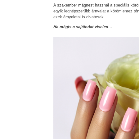
A szakember mágnest használ a speciális köröm
egyik legnépszerűbb árnyalat a körömlemez tónu
ezek árnyalatai is divatosak.
Ha mégis a sajátodat viseled…