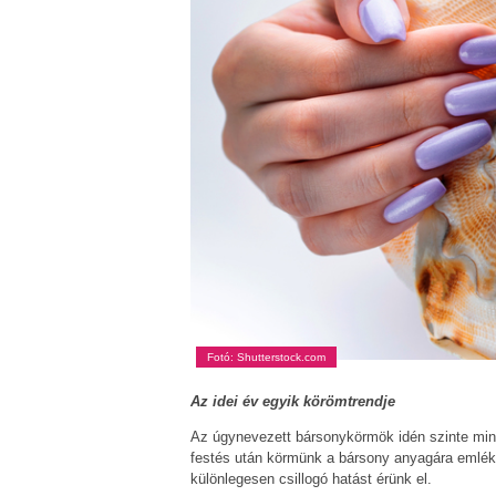
Fotó: Shutterstock.com
Az idei év egyik körömtrendje
Az úgynevezett bársonykörmök idén szinte min
festés után körmünk a bársony anyagára emléke
különlegesen csillogó hatást érünk el.