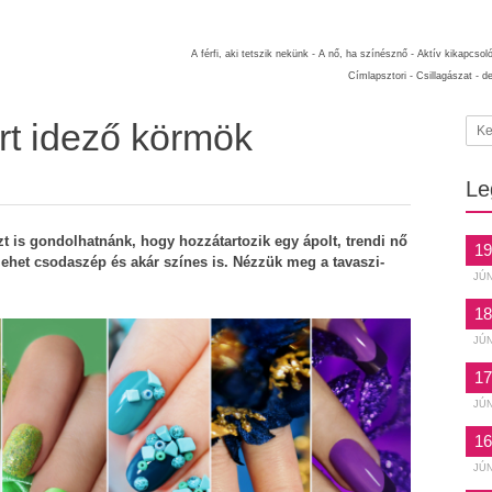
A férfi, aki tetszik nekünk -
A nő, ha színésznő -
Aktív kikapcsol
Címlapsztori -
Csillagászat -
d
rt idező körmök
Le
 is gondolhatnánk, hogy hozzátartozik egy ápolt, trendi nő
19
lehet csodaszép és akár színes is. Nézzük meg a tavaszi-
JÚ
18
JÚ
17
JÚ
16
JÚ