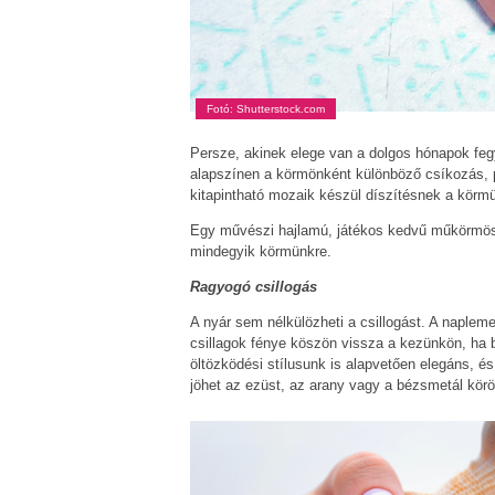
Fotó: Shutterstock.com
Persze, akinek elege van a dolgos hónapok feg
alapszínen a körmönként különböző csíkozás, p
kitapintható mozaik készül díszítésnek a körm
Egy művészi hajlamú, játékos kedvű műkörmös 
mindegyik körmünkre.
Ragyogó csillogás
A nyár sem nélkülözheti a csillogást. A naplem
csillagok fénye köszön vissza a kezünkön, ha b
öltözködési stílusunk is alapvetően elegáns, é
jöhet az ezüst, az arany vagy a bézsmetál kör