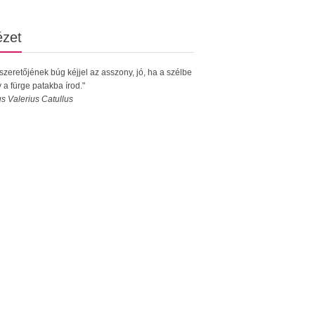
ézet
 szeretőjének búg kéjjel az asszony, jó, ha a szélbe
 a fürge patakba írod."
s Valerius Catullus