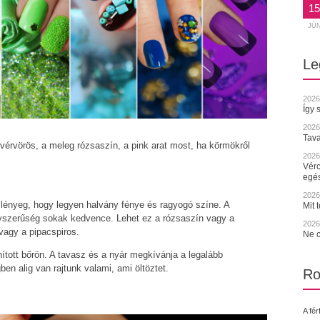
15
JÚ
Le
2026
Így 
2026
Tava
vérvörös, a meleg rózsaszín, a pink arat most, ha körmökről
2026.
Vérc
egé
2026.
 lényeg, hogy legyen halvány fénye és ragyogó színe. A
Mit 
yszerűség sokak kedvence. Lehet ez a rózsaszín vagy a
2026.
vagy a pipacspiros.
Ne c
nított bőrön. A tavasz és a nyár megkívánja a legalább
n alig van rajtunk valami, ami öltöztet.
Ro
A fér