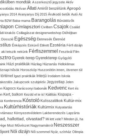
idikülben mondták
A szerkesztő jegyzete
Aktív
Állati
Apropó
Amiről beszélünk
pcsolódás
Aktívan
yanyu 2014
Aranyanyu Díj 2015
Árulkodó betűk
Autó
Az
Barangolás
rta
B2W
Baba-mama
Bűnüldözők
mlapon
Címlapsztori
Csajok
Civilben
Család
ádi kirakós
Csillagászat
designerwebshop
Dióhéjban
Egészség
t
Dosszié
Életmesék
Életmód
stílus
Ezotéria
Énképzés
Esküvő
Etikett
Férfi dizájn
Férfiszemmel
, aki tetszik nekünk
Fesztivál
Film
sztro
Gyerek-terep
Gyerekterep
Gyógyító
Házi praktikák
aink
Házilag
Háztartás
Helloklimax
öznapi hősök
Horoszkóp
Huszonötön innen, ötvenen túl
 történet
Interjú
Igazi praktikák
Irodalom
Iskola
Jegyzetlap
lakezdés
Jakupcsek szubjektív
Jelen
Kedvenc
Kapocs
en
Karácsonyi babonák
Kert és
Kert, balkon
Kispapa -
on
Kezdd el te is!
Kiállítás
Kóstoló
Kultúr-mix
ka
Kulisszatitkok
Konferencia
Kultúrhistóriák
Kultúrmix
úra
Kutyatartás
yvtámasz
Környezetvédelem
Lakberendezés
Lapzárta
tad, hallottad, olvastad?
Mi lett vele?
Minden jó, ha
Neszesszer
 vége
Mozi
Művészet
Nagymamákról
Női dizájn
őpont
Női szemmel
Nyár, színház
Olimpia