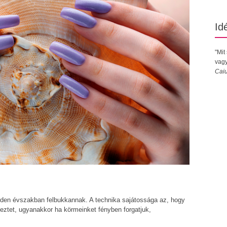
Id
"Mit
vagy
Caiu
den évszakban felbukkannak. A technika sajátossága az, hogy
ztet, ugyanakkor ha körmeinket fényben forgatjuk,