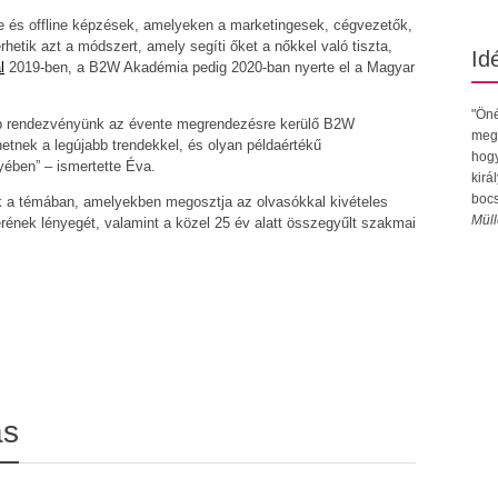
 és offline képzések, amelyeken a marketingesek, cégvezetők,
hetik azt a módszert, amely segíti őket a nőkkel való tiszta,
Id
l
2019-ben, a B2W Akadémia pedig 2020-ban nyerte el a Magyar
"Öné
b rendezvényünk az évente megrendezésre kerülő B2W
megr
tnek a legújabb trendekkel, és olyan példaértékű
hogy
ében” – ismertette Éva.
kirá
bocs
 a témában, amelyekben megosztja az olvasókkal kivételes
Müll
rének lényegét, valamint a közel 25 év alatt összegyűlt szakmai
ás