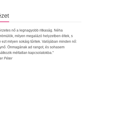
ézet
rzetes nő a legnagyobb ritkaság. Néha
émülök, milyen megalázó helyzetben éltek, s
 ezt milyen sokáig tűritek. Valójában minden nő:
lynő. Önmagának ad rangot, és sohasem
átkozik méltatlan kapcsolatokba."
er Péter