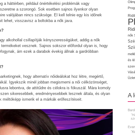
Olimp
 a háttérben, például önértékelési problémák vagy
Prog
ni szeretne a szorongó. Sok esetben sajnos ilyenkor olyan
re valójában nincs szüksége. El kell telnie egy kis időnek
Ridi
P
it lehet, visszavisz a boltokba a nők java.
Rid
n?
nők
gy alkohollal csillapítják kényszerességüket, addig a nők
Szé
i termékeket vesznek. Sajnos sokszor előfordul olyan is, hogy
Szí
efogynak, ám ezek a darabok évekig állnak a gardróbban
mellé
és l
szer
l?
Vásá
rketingnek, hogy alternatív nőideálokat hoz létre, megértő,
Üzle
ikál. Igyekszik minél jobban megismerni a női célközönséget,
lusra lebontva, de attitűdre és célokra is fókuszál. Mára komoly
iszen sikeresebbek, eredményesebbek lesznek általa, és olyan
A 
 méltóképp ismerik el a márkák erőfeszítéseit.
Bard
"H
sz
Evan
"K