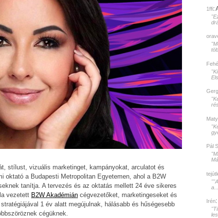
:
1ffi
"E
dr
orav
"Mé
töb
Fehér
"K
El
Gerg
"K
rés
Maty
"K
gy
Pál 
"M
Mát
t, stílust, vizuális marketinget, kampányokat, arculatot és
tejút
i oktató a Budapesti Metropolitan Egyetemen, ahol a B2W
""
knek tanítja. A tervezés és az oktatás mellett 24 éve sikeres
a..
la vezetett
B2W Akadémián
cégvezetőket, marketingeseket és
Irén
 stratégiájával 1 év alatt megújulnak, hálásabb és hűségesebb
"T
 többszöröznek cégüknek.
le