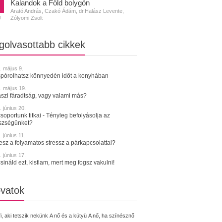
Kalandok a Föld bolygón
Arató András, Czakó Ádám, dr.Halász Levente,
Zólyomi Zsolt
N
golvasottabb cikkek
. május 9.
spórolhatsz könnyedén időt a konyhában
. május 19.
szi fáradtság, vagy valami más?
 június 20.
soportunk titkai - Tényleg befolyásolja az
szségünket?
 június 11.
tesz a folyamatos stressz a párkapcsolattal?
 június 17.
sináld ezt, kisfiam, mert meg fogsz vakulni!
vatok
fi, aki tetszik nekünk
A nő és a kütyü
A nő, ha színésznő