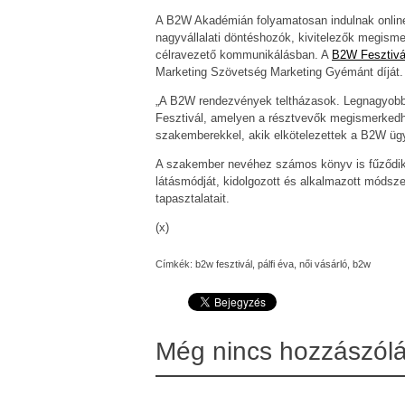
A B2W Akadémián folyamatosan indulnak online
nagyvállalati döntéshozók, kivitelezők megismer
célravezető kommunikálásban. A
B2W Fesztivá
Marketing Szövetség Marketing Gyémánt díját.
„A B2W rendezvények teltházasok. Legnagyob
Fesztivál, amelyen a résztvevők megismerkedhe
szakemberekkel, akik elkötelezettek a B2W ügy
A szakember nevéhez számos könyv is fűződik
látásmódját, kidolgozott és alkalmazott módsze
tapasztalatait.
(x)
Címkék:
b2w fesztivál
,
pálfi éva
,
női vásárló
,
b2w
Még nincs hozzászól