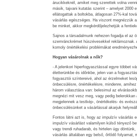
árucikkeknél, amiket meg szerettek volna venni
másik, tajvani kutatás szerint – amelyet 2000 
ellátogattak a boltokba, átlagosan 27%-kal tová
vásárlás egészséges. Ha viszont megnézzük az
be minket, akkor megkérdőjelezhetjük a fenti
Sajnos a társadalmunk nehezen fogadja el az ör
szemránckrémet húszévesekkel reklámoznak. A m
komoly önértékelési problémákat eredményezhe
Hogyan vásárolnak a nők?
- A jelenkori hiperfogyasztással egyre többet v
életterünkbe és időnkbe, jelen van a fogyasztá
fogyasztói színtereivé, ahol az érzelmeket lesö
önbecsülésre, önértékelésre, mindenre, amihez 
három választása van: belesimul az elvárásokba,
megnézi mit vesz meg, vagy pedig belerokkan a
megjelennek a testkép-, önértékelés- és evés
önbecsülésünket a vásárlással akarjuk helyreállí
Fontos látni azt is, hogy az impulzív vásárlás
impulzív vásárlást valamilyen külső tényező bef
vagy trendi ruhadarab, és hirtelen úgy döntün
vásárlás általában egy belső, őrlődő folyamat,