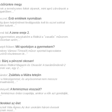
A bőrünkre megy
zek a természetes foltok olyanok, mint apró zárványok a
ágakőben:..."
:
Érdi emlékek nyomában
eczné
g ilyen helytörténeti fevilágositás kell és ezzel sokkal
bet tudunk..."
:
A zene ereje 2.
né Ildi
isgyermekes anyukaként a Ridikül a ˝vasalós˝ műsorom.
sősorban azért,..."
:
Mit sportoljon a gyermekem?
elyfi Róbert
edves Vámosi Tímea!A műsor sporttal kapcsolatos
zéről részletesen itt..."
:
Bánj a pénzzel okosan!
i
edves Ridikül Magazin és Olvasók! A barátnőméknél 2
erek van, egy 2...."
:
Zsákfalu a Mátra tetején
Sándor
i a feleségemmel, és anyósommal nem messze
raalmástól,..."
:
A feminizmus visszaüt?
lefetyelő
A feminizmus óriási csapdája, amikor a nők azt gondolják,
."
:
Ikrekkel az élet
isztelt Vida Ágnes.Az iker unokáim három évesek
sznek most..."