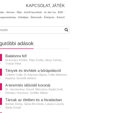
KAPCSOLAT, JÁTÉK
ódás -
Aktívan -
Állati -
Amiről beszélünk -
Az élet írta -
B2W -
esignerwebshop -
Dióhéjban -
Életmesék -
Énképzés -
Esküvő
gutóbbi adások
Balatonra fel!
Dr.Kovács Emőke, Pályi Zsófia, Litkey Farkas,
Trokán Péter
N
Tények és tévhitek a bőrápolásról
Czibere Csilla, Dr.Solymosi Ágnes, Feller Adrienne,
Kautzky-Szemők Adrienn
N
A teremtés idősödő koronái
Dr. Jászberényi József, Mészáros Árpád Zsolt,
Petridisz Hrisztosz, Schiffer Miklós
N
Társak az életben és a hivatásban
Borbás Dorka, Sánta Bíró Anna, Lukácsi László,
Sánta Gergő
N