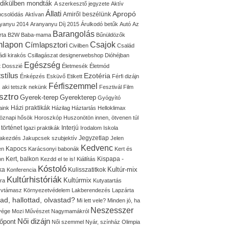
idikülben mondták
A szerkesztő jegyzete
Aktív
Állati
Apropó
Amiről beszélünk
pcsolódás
Aktívan
yanyu 2014
Aranyanyu Díj 2015
Árulkodó betűk
Autó
Az
Barangolás
rta
B2W
Baba-mama
Bűnüldözők
mlapon
Címlapsztori
Csajok
Civilben
Család
ádi kirakós
Csillagászat
designerwebshop
Dióhéjban
Egészség
t
Dosszié
Életmesék
Életmód
stílus
Ezotéria
Énképzés
Esküvő
Etikett
Férfi dizájn
Férfiszemmel
, aki tetszik nekünk
Fesztivál
Film
sztro
Gyerek-terep
Gyerekterep
Gyógyító
Házi praktikák
aink
Házilag
Háztartás
Helloklimax
öznapi hősök
Horoszkóp
Huszonötön innen, ötvenen túl
 történet
Interjú
Igazi praktikák
Irodalom
Iskola
Jegyzetlap
lakezdés
Jakupcsek szubjektív
Jelen
Kedvenc
Kapocs
en
Karácsonyi babonák
Kert és
Kert, balkon
Kispapa -
on
Kezdd el te is!
Kiállítás
Kóstoló
Kultúr-mix
ka
Kulisszatitkok
Konferencia
Kultúrhistóriák
Kultúrmix
úra
Kutyatartás
yvtámasz
Környezetvédelem
Lakberendezés
Lapzárta
tad, hallottad, olvastad?
Mi lett vele?
Minden jó, ha
Neszesszer
 vége
Mozi
Művészet
Nagymamákról
Női dizájn
őpont
Női szemmel
Nyár, színház
Olimpia