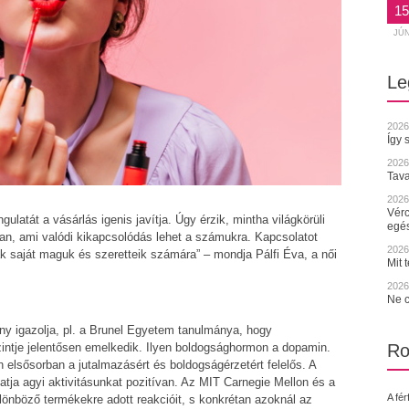
15
JÚ
Le
2026
Így 
2026
Tava
2026.
Vérc
ulatát a vásárlás igenis javítja. Úgy érzik, mintha világkörüli
egé
an, ami valódi kikapcsolódás lehet a számukra. Kapcsolatot
2026.
k saját maguk és szeretteik számára” – mondja Pálfi Éva, a női
Mit 
2026.
Ne c
y igazolja, pl. a Brunel Egyetem tanulmánya, hogy
ntje jelentősen emelkedik. Ilyen boldogsághormon a dopamin.
Ro
 elsősorban a jutalmazásért és boldogságérzetért felelős. A
hatja agyi aktivitásunkat pozitívan. Az MIT Carnegie Mellon és a
A fér
ülönböző termékekre adott reakcióit, s konkrétan azoknál az