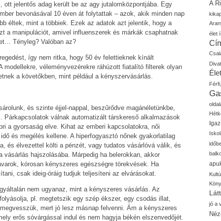
A R
, ott jelentős adag került be az agy jutalomközpontjába. Egy
ember bevonásával 10 éven át folytattak – azok, akik minden nap
kika
bb éltek, mint a többiek. Ezek az adatok azt jelentik, hogy a
Aran
t a manipulációt, amivel influenszerek és márkák csaphatnak
élet í
eket… Tényleg? Valóban az?
Cí
Csal
egedést, így nem ritka, hogy 50 év felettieknek kínált
Diva
odellekre, véleményvezérekre ráhúzott fiatalító filterek olyan
Élet
tnek a követőkben, mint például a kényszervásárlás.
Férfi
Ga
oldal
ásárolunk, és szinte éjjel-nappal, beszűrődve magánéletünkbe,
Hétk
s. Párkapcsolatok válnak automatizált társkereső alkalmazások
Igaz
pri a gyorsaság elve. Kihat az emberi kapcsolatokra, női
Isko
idő és megélés kellene. A hiperfogyasztó nőnek gyakorlatilag
időb
 és élvezettel költi a pénzét, vagy tudatos vásárlóvá válik, és
balk
 vásárlás hajszolásába. Márpedig ha belerokkan, akkor
apu
zavarok, kórosan kényszeres egészségre törekvések. Ha
tani, csak ideig-óráig tudjuk teljesíteni az elvárásokat.
Kult
Kön
 egyáltalán nem ugyanaz, mint a kényszeres vásárlás. Az
Lát
olyásolja, pl. megtetszik egy szép ékszer, egy csodás illat,
jó a
k, megvesszük, mert jó lesz másnap felvenni. Ám a kényszeres
Néz
 mely erős sóvárgással indul és nem hagyja békén elszenvedőjét.