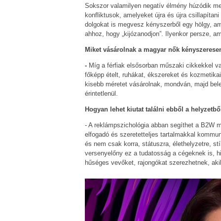
Sokszor valamilyen negatív élmény húzódik meg
konfliktusok, amelyeket újra és újra csillapíta
dolgokat is megvesz kényszerből egy hölgy, ami
ahhoz, hogy „kijózanodjon”. Ilyenkor persze, am
Miket vásárolnak a magyar nők kényszerese
-
Míg a férfiak elsősorban műszaki cikkekkel va
főképp ételt, ruhákat, ékszereket és kozmetika
kisebb méretet vásárolnak, mondván, majd bel
érintetlenül.
Hogyan lehet kiutat találni ebből a helyzetbő
- A reklámpszichológia abban segíthet a B2W ma
elfogadó és szeretetteljes tartalmakkal kommun
és nem csak korra, státuszra, élethelyzetre, stí
versenyelőny ez a tudatosság a cégeknek is, h
hűséges vevőket, rajongókat szerezhetnek, akik