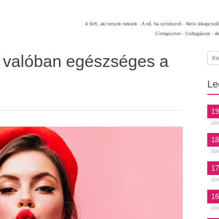
A férfi, aki tetszik nekünk -
A nő, ha színésznő -
Aktív kikapcsol
Címlapsztori -
Csillagászat -
d
y valóban egészséges a
Le
19
JÚ
18
JÚ
17
JÚ
16
JÚ