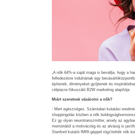
„A nők 64%-a saját maga is bevallja, hogy a hang
felfedezésre indulnának egy bevásárlóközpontb
építenek, élményeket gyűjtenek és inspirálódna
célpiacra fókuszáló B2W marketing alapítója
Miért szeretnek vásárolni a nők?
- Mert egészséges. Számtalan kutatási eredmén
shoppingolás közben a nők boldogsághormonszi
Ez gy olyan neurotranszmitter, amely az agyban
memóriától a motivációig és az alvásig is javít
Stanford kutatói fMRI-géppel rögzítették nők k