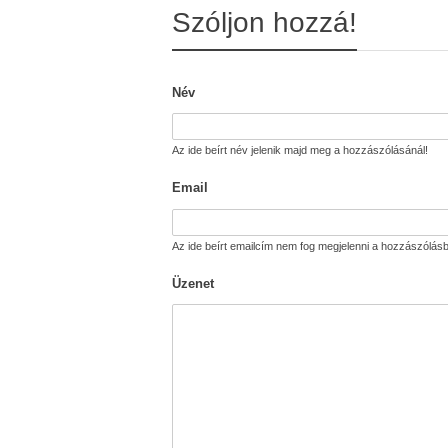
Szóljon hozzá!
Név
Az ide beírt név jelenik majd meg a hozzászólásánál!
Email
Az ide beírt emailcím nem fog megjelenni a hozzászólásb
Üzenet