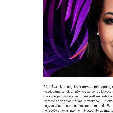
Pálfi Éva
olyan cégeknek tervez brand stratégiá
webdesignt, amelyek nőknek adnak el. Egyetem
marketinget mesterszakon, végzett marketingese
üzletasszony saját márkás termékeivel. Az álta
nagyvállalati döntéshozókat mentorál, akik Éva
női vevőket vonzanak, jól láthatóan forgalmat