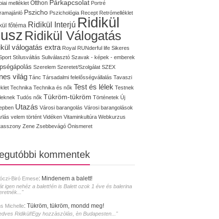
Párkapcsolat
iai melléklet
Otthon
Portré
Pszicho
ramajánló
Pszichológia
Recept
Retrómelléklet
Ridikül
Ridikül Interjú
kül főtéma
lusz
Ridikül Válogatás
ikül válogatás extra
Royal
RUNderful life
Sikeres
Sport
Stílusváltás
Suliválasztó
Szavak - képek - emberek
pségápolás
Szerelem
Szeretet/Szolgálat
SZEX
nes világ
Tánc
Társadalmi felelősségvállalás
Tavaszi
Test és lélek
klet
Technika
Technika és nők
Testnek
Tükröm-tükröm
éleknek
Tudós nők
Történetek
Új
Utazás
epben
Városi barangolás
Városi barangolások
rlás
velem történt
Vidéken
Vitaminkultúra
Webkurzus
tasszony
Zene
Zsebbevágó
Önismeret
legutóbbi kommentek
:
Mindenem a balett!
óczi-Biró Emese
át igen nehéz a balett!én is Balett ozok 1 éve és balerina
eretnék..."
:
Tükröm, tükröm, mondd meg!
s Michelle
edves Ridikül!Egy hozzàszòlàs, èn Budapesten..."