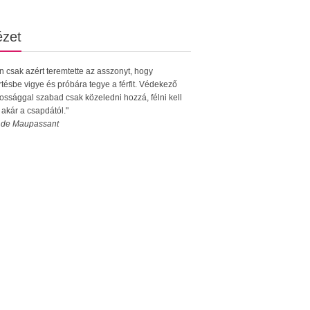
ézet
en csak azért teremtette az asszonyt, hogy
rtésbe vigye és próbára tegye a férfit. Védekező
ossággal szabad csak közeledni hozzá, félni kell
, akár a csapdától."
 de Maupassant