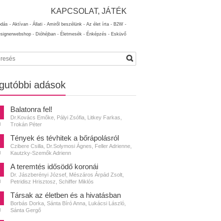
KAPCSOLAT, JÁTÉK
ódás -
Aktívan -
Állati -
Amiről beszélünk -
Az élet írta -
B2W -
esignerwebshop -
Dióhéjban -
Életmesék -
Énképzés -
Esküvő
gutóbbi adások
Balatonra fel!
Dr.Kovács Emőke, Pályi Zsófia, Litkey Farkas,
Trokán Péter
N
Tények és tévhitek a bőrápolásról
Czibere Csilla, Dr.Solymosi Ágnes, Feller Adrienne,
Kautzky-Szemők Adrienn
N
A teremtés idősödő koronái
Dr. Jászberényi József, Mészáros Árpád Zsolt,
Petridisz Hrisztosz, Schiffer Miklós
N
Társak az életben és a hivatásban
Borbás Dorka, Sánta Bíró Anna, Lukácsi László,
Sánta Gergő
N