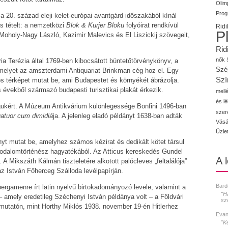
Olimp
Prog
 a 20. század eleji kelet-európai avantgárd időszakából kínál
ós tételt: a nemzetközi
Blok & Kurjer Bloku
folyóirat rendkívül
Ridi
P
Moholy-Nagy László, Kazimir Malevics és El Liszickij szövegeit,
Rid
nők
ia Terézia által 1769-ben kibocsátott büntetőtörvénykönyv, a
Szé
melyet az amszterdami Antiquariat Brinkman cég hoz el. Egy
Szí
ös térképet mutat be, ami Budapestet és környékét ábrázolja.
 évekből származó budapesti turisztikai plakát érkezik.
mellé
és l
gukért. A Múzeum Antikvárium különlegessége Bonfini 1496-ban
szer
atuor cum dimidiá
ja. A jelenleg eladó példányt 1638-ban adták
Vásá
Üzle
yt mutat be, amelyhez számos kézirat és dedikált kötet társul
irodalomtörténész hagyatékából. Az Atticus kereskedés Gundel
A 
A Mikszáth Kálmán tiszteletére alkotott palócleves „feltalálója”
z István Főherceg Szálloda levélpapírján.
Bard
ergamenre írt latin nyelvű birtokadományozó levele, valamint a
"H
 amely eredetileg Széchenyi István példánya volt – a Földvári
sz
emutatón, mint Horthy Miklós 1938. november 19-én Hitlerhez
Evan
"K