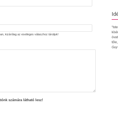
Id
"Ist
kísé
an, kizárólag az esetleges válaszhoz tároljuk!
óvat
tőle
Guy
tónk számára látható lesz!