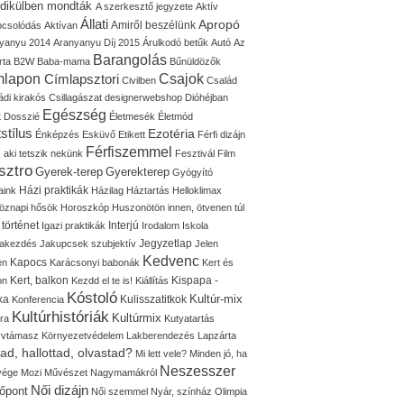
idikülben mondták
A szerkesztő jegyzete
Aktív
Állati
Apropó
Amiről beszélünk
pcsolódás
Aktívan
yanyu 2014
Aranyanyu Díj 2015
Árulkodó betűk
Autó
Az
Barangolás
rta
B2W
Baba-mama
Bűnüldözők
mlapon
Címlapsztori
Csajok
Civilben
Család
ádi kirakós
Csillagászat
designerwebshop
Dióhéjban
Egészség
t
Dosszié
Életmesék
Életmód
stílus
Ezotéria
Énképzés
Esküvő
Etikett
Férfi dizájn
Férfiszemmel
, aki tetszik nekünk
Fesztivál
Film
sztro
Gyerek-terep
Gyerekterep
Gyógyító
Házi praktikák
aink
Házilag
Háztartás
Helloklimax
öznapi hősök
Horoszkóp
Huszonötön innen, ötvenen túl
 történet
Interjú
Igazi praktikák
Irodalom
Iskola
Jegyzetlap
lakezdés
Jakupcsek szubjektív
Jelen
Kedvenc
Kapocs
en
Karácsonyi babonák
Kert és
Kert, balkon
Kispapa -
on
Kezdd el te is!
Kiállítás
Kóstoló
Kultúr-mix
ka
Kulisszatitkok
Konferencia
Kultúrhistóriák
Kultúrmix
úra
Kutyatartás
yvtámasz
Környezetvédelem
Lakberendezés
Lapzárta
tad, hallottad, olvastad?
Mi lett vele?
Minden jó, ha
Neszesszer
 vége
Mozi
Művészet
Nagymamákról
Női dizájn
őpont
Női szemmel
Nyár, színház
Olimpia