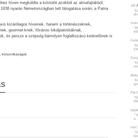
éhez híven megküldte a kóstolót azokból az almafajtákból,
:
1ffi
1938 nyarán Németországban tett látogatása során, a Patria
"E
dr
orav
xis kizárólagos híveinek, hanem a történészeknek,
"Mé
ek, gourmet-knek, fővárosi lokálpatriótáknak,
töb
, és persze a szépség bármilyen foglalkozású kedvelőinek is
Fehér
"K
El
,
könyvritkaságok
Gerg
"K
rés
Maty
"K
ás
gy
Pál 
"M
Mát
tejút
""
a..
Irén
"T
le