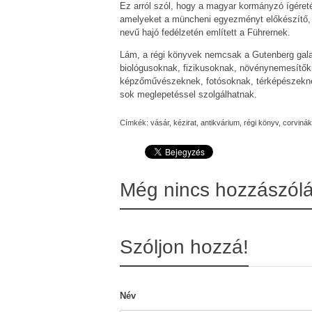
Ez arról szól, hogy a magyar kormányzó ígéret
amelyeket a müncheni egyezményt előkészítő, 
nevű hajó fedélzetén említett a Führernek.
Lám, a régi könyvek nemcsak a Gutenberg gala
biológusoknak, fizikusoknak, növénynemesítőkn
képzőművészeknek, fotósoknak, térképészeknek
sok meglepetéssel szolgálhatnak.
Címkék:
vásár
,
kézirat
,
antikvárium
,
régi könyv
,
corvinák
Még nincs hozzászól
Szóljon hozzá!
Név