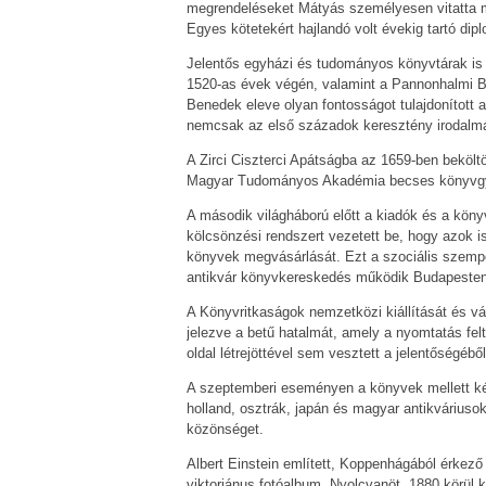
megrendeléseket Mátyás személyesen vitatta m
Egyes kötetekért hajlandó volt évekig tartó dipl
Jelentős egyházi és tudományos könyvtárak is 
1520-as évek végén, valamint a Pannonhalmi B
Benedek eleve olyan fontosságot tulajdonított
nemcsak az első századok keresztény irodalmát 
A Zirci Ciszterci Apátságba az 1659-ben bekölt
Magyar Tudományos Akadémia becses könyvgyű
A második világháború előtt a kiadók és a kö
kölcsönzési rendszert vezetett be, hogy azok
könyvek megvásárlását. Ezt a szociális szem
antikvár könyvkereskedés működik Budapesten,
A Könyvritkaságok nemzetközi kiállítását és vá
jelezve a betű hatalmát, amely a nyomtatás fel
oldal létrejöttével sem vesztett a jelentőségéből
A szeptemberi eseményen a könyvek mellett kézi
holland, osztrák, japán és magyar antikváriuso
közönséget.
Albert Einstein említett, Koppenhágából érkező 
viktoriánus fotóalbum. Nyolcvanöt, 1880 körül k