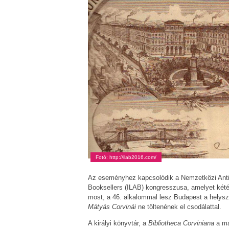
Fotó: http://ilab2016.com/
Az eseményhez kapcsolódik a Nemzetközi Antikv
Booksellers (ILAB) kongresszusa, amelyet két
most, a 46. alkalommal lesz Budapest a helyszí
Mátyás Corvinái
ne töltenének el csodálattal.
A királyi könyvtár, a
Bibliotheca Corviniana
a ma