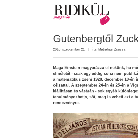
Gutenbergtől Zuck
2016. szeptember 21.
|
Írta:
Mátraházi Zsuzsa
Maga Einstein magyarázza el nekünk, ha még 
elméletét - csak egy eddig soha nem publikál
a matematikus zseni 1928. december 10-én í
célzattal. A szeptember 24-én és 25-én a 
kiállításán és vásárán - sok egyéb különlege
tanulmányozhatja, sőt, meg is veheti ezt a 
rendezvényre.