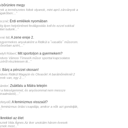
A bőrünkre megy
zek a természetes foltok olyanok, mint apró zárványok a
ágakőben:..."
:
Érdi emlékek nyomában
eczné
g ilyen helytörténeti fevilágositás kell és ezzel sokkal
bet tudunk..."
:
A zene ereje 2.
né Ildi
isgyermekes anyukaként a Ridikül a ˝vasalós˝ műsorom.
sősorban azért,..."
:
Mit sportoljon a gyermekem?
elyfi Róbert
edves Vámosi Tímea!A műsor sporttal kapcsolatos
zéről részletesen itt..."
:
Bánj a pénzzel okosan!
i
edves Ridikül Magazin és Olvasók! A barátnőméknél 2
erek van, egy 2...."
:
Zsákfalu a Mátra tetején
Sándor
i a feleségemmel, és anyósommal nem messze
raalmástól,..."
:
A feminizmus visszaüt?
lefetyelő
A feminizmus óriási csapdája, amikor a nők azt gondolják,
."
:
Ikrekkel az élet
isztelt Vida Ágnes.Az iker unokáim három évesek
sznek most..."