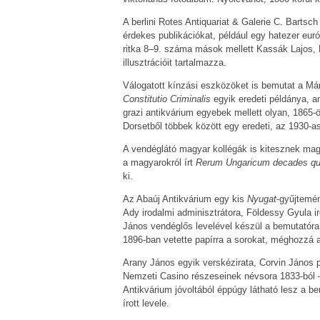
A berlini Rotes Antiquariat & Galerie C. Bartsch
érdekes publikációkat, például egy hatezer eur
ritka 8–9. száma mások mellett Kassák Lajos, 
illusztrációit tartalmazza.
Válogatott kínzási eszközöket is bemutat a Már
Constitutio Criminalis
egyik eredeti példánya, a
grazi antikvárium egyebek mellett olyan, 1865-
Dorsetből többek között egy eredeti, az 1930-as
A vendéglátó magyar kollégák is kitesznek ma
a magyarokról írt
Rerum Ungaricum decades qu
ki.
Az Abaúj Antikvárium egy kis
Nyugat
-gyűjtemén
Ady irodalmi adminisztrátora, Földessy Gyula 
János vendéglős levelével készül a bemutatóra. 
1896-ban vetette papírra a sorokat, méghozzá a
Arany János egyik verskézirata, Corvin János p
Nemzeti Casino részeseinek névsora 1833-ból –
Antikvárium jóvoltából éppúgy látható lesz a b
írott levele.