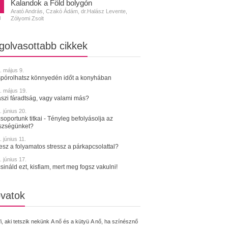
Kalandok a Föld bolygón
Arató András, Czakó Ádám, dr.Halász Levente,
Zólyomi Zsolt
N
golvasottabb cikkek
. május 9.
spórolhatsz könnyedén időt a konyhában
. május 19.
szi fáradtság, vagy valami más?
 június 20.
soportunk titkai - Tényleg befolyásolja az
szségünket?
 június 11.
tesz a folyamatos stressz a párkapcsolattal?
 június 17.
sináld ezt, kisfiam, mert meg fogsz vakulni!
vatok
fi, aki tetszik nekünk
A nő és a kütyü
A nő, ha színésznő