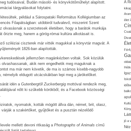
A R
eg tudósaival, Budán másoló- és könyvkötőműhelyt alapított.
omáciai tárgyalásokat folytatni.
kika
Aran
létesültek, például a Sárospataki Református Kollégiumban az
élet í
encés Főapátságban: utóbbiról tudvalevő, miszerint Szent
Cí
 az olvasásnak a szerzetesek életében, hogy a barátok munkája
Csal
őrizte meg, hanem a görög-római kultúra alkotásait is.
Diva
Élet
öző sziléziai ciszterek már vitték magukkal a könyvtár magvát. A
jteményét 1826-ban alapították.
Férfi
Ga
nyvkereskedések jellemzően magánkézben voltak. Sok közülük
oldal
 is olvashassanak, akik nem engedhetik meg maguknak a
Hétk
pontot ma már nem követik, de ma is számos kisebb-nagyobb
Igaz
 némelyik eldugott utcácskákban lepi meg a járókelőket.
Isko
sárát idén a
Gutenbergtől Zuckerbergig
mottóval rendezik meg,
időb
találójával nőtt ki szűkebb körökből, és a Facebook közösségi
balk
.
apu
Kult
ratok, nyomatok, kották mögött állva dán, német, brit, olasz,
Kön
k várják a szakértőket, gyűjtőket és a pusztán nézelődő
Lát
jó a
levele mellett devoni ritkaság a
Photographs of Animals
című
Néz
észült fotót tartalmaz.