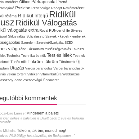
Párkapcsolat
iai melléklet
Otthon
Portré
Pszicho
ramajánló
Pszichológia
Recept
Retrómelléklet
Ridikül
Ridikül Interjú
kül főtéma
lusz
Ridikül Válogatás
ikül válogatás extra
Royal
RUNderful life
Sikeres
Sport
Stílusváltás
Suliválasztó
Szavak - képek - emberek
pségápolás
Szerelem
Szeretet/Szolgálat
SZEX
nes világ
Tánc
Társadalmi felelősségvállalás
Tavaszi
Test és lélek
klet
Technika
Technika és nők
Testnek
Tükröm-tükröm
éleknek
Tudós nők
Történetek
Új
Utazás
epben
Városi barangolás
Városi barangolások
rlás
velem történt
Vidéken
Vitaminkultúra
Webkurzus
tasszony
Zene
Zsebbevágó
Önismeret
legutóbbi kommentek
:
Mindenem a balett!
óczi-Biró Emese
át igen nehéz a balett!én is Balett ozok 1 éve és balerina
eretnék..."
:
Tükröm, tükröm, mondd meg!
s Michelle
edves Ridikül!Egy hozzàszòlàs, èn Budapesten..."