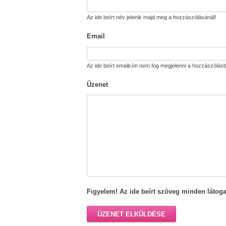
Az ide beírt név jelenik majd meg a hozzászólásánál!
Email
Az ide beírt emailcím nem fog megjelenni a hozzászólásb
Üzenet
Figyelem! Az ide beírt szöveg minden látoga
ÜZENET ELKÜLDÉSE