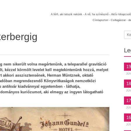
A férfi, aki tetszik nekünk -
A nő, ha színésznő -
Aktív kikapcsol
Címlapsztori -
Csillagászat -
d
erbergig
Le
nem sikerült volna megértenünk, a teleparallel gravitáció
19
t, kézzel körmölt levelet kell megtekintenünk hozzá, melyet
JÚ
rt akkori asszisztensének, Herman Müntznek, oktató
Vigadóban megrendezendő Könyvritkaságok nemzetközi
18
s antikvár kiadvánnyal egyetemben - láthatja,
JÚ
tudományos kuriózumot, aki elmegy az ingyen látogatható
17
JÚ
16
JÚ