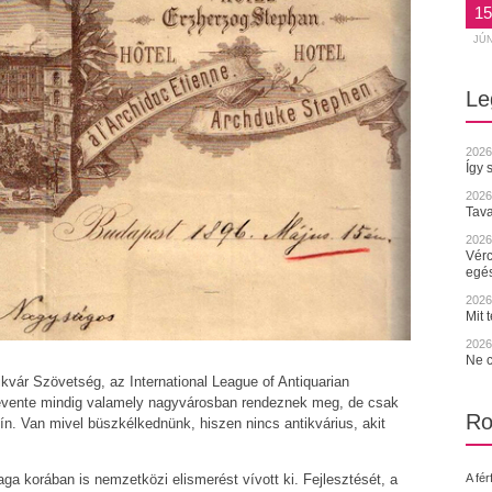
15
JÚ
Le
2026
Így 
2026
Tava
2026.
Vérc
egé
2026.
Mit 
2026.
Ne c
ár Szövetség, az International League of Antiquarian
évente mindig valamely nagyvárosban rendeznek meg, de csak
Ro
n. Van mivel büszkélkednünk, hiszen nincs antikvárius, akit
A fér
ga korában is nemzetközi elismerést vívott ki. Fejlesztését, a