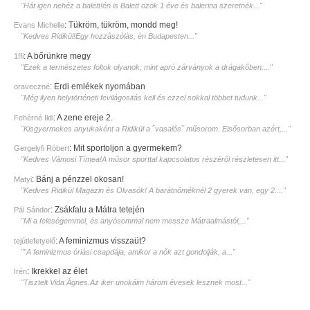
"Hát igen nehéz a balett!én is Balett ozok 1 éve és balerina szeretnék..."
:
Tükröm, tükröm, mondd meg!
Evans Michelle
"Kedves Ridikül!Egy hozzàszòlàs, èn Budapesten..."
:
A bőrünkre megy
1ffi
"Ezek a természetes foltok olyanok, mint apró zárványok a drágakőben:..."
:
Érdi emlékek nyomában
oraveczné
"Még ilyen helytörténeti fevilágositás kell és ezzel sokkal többet tudunk..."
:
A zene ereje 2.
Fehérné Ildi
"Kisgyermekes anyukaként a Ridikül a ˝vasalós˝ műsorom. Elsősorban azért,..."
:
Mit sportoljon a gyermekem?
Gergelyfi Róbert
"Kedves Vámosi Tímea!A műsor sporttal kapcsolatos részéről részletesen itt..."
:
Bánj a pénzzel okosan!
Matyi
"Kedves Ridikül Magazin és Olvasók! A barátnőméknél 2 gyerek van, egy 2...."
:
Zsákfalu a Mátra tetején
Pál Sándor
"Mi a feleségemmel, és anyósommal nem messze Mátraalmástól,..."
:
A feminizmus visszaüt?
tejútlefetyelő
""A feminizmus óriási csapdája, amikor a nők azt gondolják, a..."
:
Ikrekkel az élet
Irén
"Tisztelt Vida Ágnes.Az iker unokáim három évesek lesznek most..."