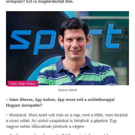
olimpián? Ezt is megkérdeztük tőle.
Fotó: Fejér Gábor
Szántó Dávid
– Isten éltesse, úgy tudom, épp most volt a születésnapja!
Hogyan ünnepelte?
– Munkával. Most azért volt más ez a nap, mint a többi, mert lezártuk
a vizes vébét. Az utolsó csapatokat is felraktuk a gépekre. Egy
nagyon nehéz időszaknak jutottunk a végére.