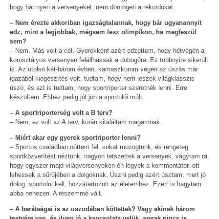
hogy bár nyeri a versenyeket, nem döntögeti a rekordokat.
– Nem érezte akkoriban igazságtalannak, hogy bár ugyanannyit
edz, mint a legjobbak, mégsem lesz olimpikon, ha megfeszül
sem?
– Nem. Más volt a cél. Gyerekként azért edzettem, hogy hétvégén a
korosztályos versenyen felállhassak a dobogóra. Ez többnyire sikerült
is. Az utolsó két-három évben, kamaszkorom végén az úszás már
igazából kiegészítés volt, tudtam, hogy nem leszek világklasszis
úszó, és azt is tudtam, hogy sportriporter szeretnék lenni. Erre
készültem. Ehhez pedig jól jön a sportolói múlt.
– A sportriporterség volt a B terv?
– Nem, ez volt az A terv, korán kitaláltam magamnak.
– Miért akar egy gyerek sportriporter lenni?
– Sportos családban nőttem fel, sokat mozogtunk, és rengeteg
sportközvetítést néztünk, nagyon tetszettek a versenyek, vágytam rá,
hogy egyszer majd világversenyeken én legyek a kommentátor, ott
lehessek a sűrűjében a dolgoknak. Úszni pedig azért úsztam, mert jó
dolog, sportolni kell, hozzátartozott az életemhez. Ezért is hagytam
abba nehezen. A részemmé vált.
– A barátságai is az uszodában köttettek? Vagy akinek három
testvére van, és ilyen jó a kapcsolata velük, annak nincs is