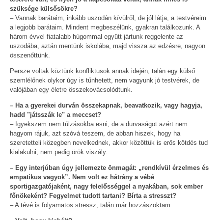
szüksége külsősökre?
– Vannak barátaim, inkább uszodán kívülről, de jól látja, a testvéreim
a legjobb barátaim. Mindent megbeszélünk, gyakran találkozunk. A
három évvel fiatalabb húgommal együtt jártunk reggelente az
uszodába, aztán mentünk iskolába, majd vissza az edzésre, nagyon
összenőttünk.
Persze voltak köztünk konfliktusok annak idején, talán egy külső
szemlélőnek olykor úgy is tűnhetett, nem vagyunk jó testvérek, de
valójában egy életre összekovácsolódtunk.
– Ha a gyerekei durván összekapnak, beavatkozik, vagy hagyja,
hadd "játsszák le" a meccset?
– Igyekszem nem túlzásokba esni, de a durvaságot azért nem
hagyom rájuk, azt szóvá teszem, de abban hiszek, hogy ha
szeretetteli közegben nevelkednek, akkor közöttük is erős kötdés tud
kialakulni, nem pedig örök viszály.
– Egy interjúban úgy jellemezte önmagát: „rendkívül érzelmes és
empatikus vagyok”. Nem volt ez hátrány a vébé
sportigazgatójaként, nagy felelősséggel a nyakában, sok ember
főnökeként? Fegyelmet tudott tartani? Bírta a stresszt?
– A tévé is folyamatos stressz, talán már hozzászoktam.