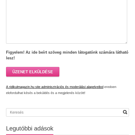
Figyelem! Az ide beírt szöveg minden látogatónk számára látható
lesz!
ÜZENET ELKÜLDÉSE
A ridikulmagazin.hu site adminisztrációs és moderálási alapelveibol
eredoen
elofordulhat késés a beküldés és a megjelenés között!
Legutóbbi adások