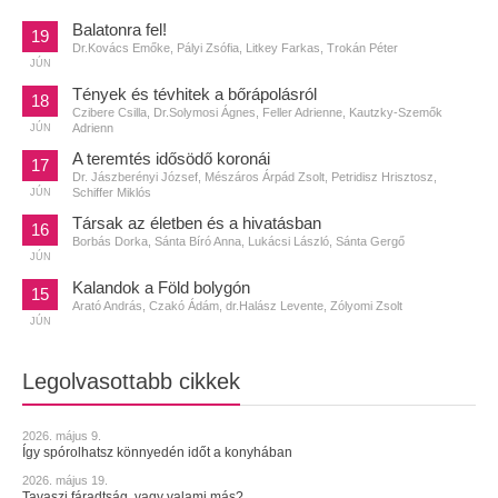
Balatonra fel!
19
Dr.Kovács Emőke, Pályi Zsófia, Litkey Farkas, Trokán Péter
JÚN
Tények és tévhitek a bőrápolásról
18
Czibere Csilla, Dr.Solymosi Ágnes, Feller Adrienne, Kautzky-Szemők
Adrienn
JÚN
A teremtés idősödő koronái
17
Dr. Jászberényi József, Mészáros Árpád Zsolt, Petridisz Hrisztosz,
Schiffer Miklós
JÚN
Társak az életben és a hivatásban
16
Borbás Dorka, Sánta Bíró Anna, Lukácsi László, Sánta Gergő
JÚN
Kalandok a Föld bolygón
15
Arató András, Czakó Ádám, dr.Halász Levente, Zólyomi Zsolt
JÚN
Legolvasottabb cikkek
2026. május 9.
Így spórolhatsz könnyedén időt a konyhában
2026. május 19.
Tavaszi fáradtság, vagy valami más?