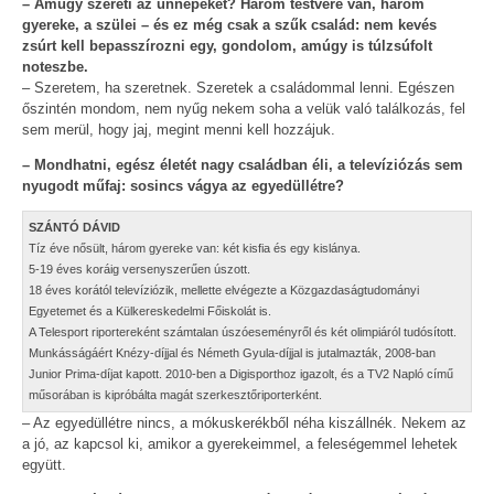
– Amúgy szereti az ünnepeket? Három testvére van, három
gyereke, a szülei – és ez még csak a szűk család: nem kevés
zsúrt kell bepasszírozni egy, gondolom, amúgy is túlzsúfolt
noteszbe.
– Szeretem, ha szeretnek. Szeretek a családommal lenni. Egészen
őszintén mondom, nem nyűg nekem soha a velük való találkozás, fel
sem merül, hogy jaj, megint menni kell hozzájuk.
– Mondhatni, egész életét nagy családban éli, a televíziózás sem
nyugodt műfaj: sosincs vágya az egyedüllétre?
SZÁNTÓ DÁVID
Tíz éve nősült, három gyereke van: két kisfia és egy kislánya.
5-19 éves koráig versenyszerűen úszott.
18 éves korától televíziózik, mellette elvégezte a Közgazdaságtudományi
Egyetemet és a Külkereskedelmi Főiskolát is.
A Telesport riportereként számtalan úszóeseményről és két olimpiáról tudósított.
Munkásságáért Knézy-díjjal és Németh Gyula-díjjal is jutalmazták, 2008-ban
Junior Prima-díjat kapott. 2010-ben a Digisporthoz igazolt, és a TV2 Napló című
műsorában is kipróbálta magát szerkesztőriporterként.
– Az egyedüllétre nincs, a mókuskerékből néha kiszállnék. Nekem az
a jó, az kapcsol ki, amikor a gyerekeimmel, a feleségemmel lehetek
együtt.