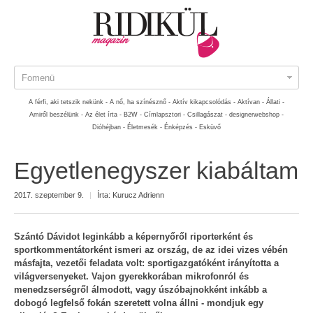
Fomenü
A férfi, aki tetszik nekünk -
A nő, ha színésznő -
Aktív kikapcsolódás -
Aktívan -
Állati -
Amiről beszélünk -
Az élet írta -
B2W -
Címlapsztori -
Csillagászat -
designerwebshop -
Dióhéjban -
Életmesék -
Énképzés -
Esküvő
Egyetlenegyszer kiabáltam
2017. szeptember 9.
|
Írta:
Kurucz Adrienn
Szántó Dávidot leginkább a képernyőről riporterként és
sportkommentátorként ismeri az ország, de az idei vizes vébén
másfajta, vezetői feladata volt: sportigazgatóként irányította a
világversenyeket. Vajon gyerekkorában mikrofonról és
menedzserségről álmodott, vagy úszóbajnokként inkább a
dobogó legfelső fokán szeretett volna állni - mondjuk egy