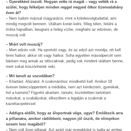
– Gyerekként úszott. Hogyan vette rá magát – vagy vették rá a
szülei, hogy felkeljen minden reggel negyed ötkor tizenvalahány
éven át?
– Nem tudom mással magyarázni, mint a kötelességtudattal, ami
mindig megvolt bennem. Utáltam korán kelni, főleg télen, felülni a
trolira hajnalban, beugrani a hideg vízbe, meghalni az edzésen, de
muszáj volt.
– Miért volt muszáj?
– Mert edzés volt. Ha sportoló vagy, és az edző azt mondja, ott kell
lenni hatkor, akkor ott vagy hatkor. Soha egyetlen másodpercét sem
bántam meg annak az időszaknak, pedig sok mindent utáltam benne,
mert sokat köszönhetek neki.
– Mit tanult az uszodában?
– Kitartást. Alázatot. A szakmámhoz mindkettő kell. Amikor 18
évesen belecsöppentem a médiába, nem azt kérdeztem, gyerekek,
hol a kamera? Figyelni akartam, tanulni, tiszteletben tartottam
másokat, a szabályokat, elkezdtem a legalján a szakmát a
kazettacipeléssel.
– Addigra eldőlt, hogy az élsportnak vége, ugye? Emlékszik arra
a pillanatra, amikor rádöbbent, nagyon jól úszik, de olimpikon
sosem lesz magából?
– Nem volt ilyen pillanat. Azt azért már gyerekként is tudja az ember,