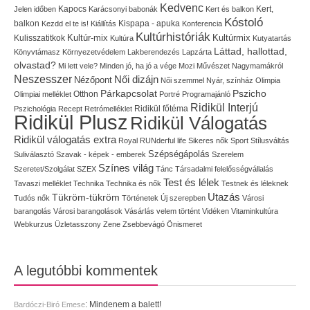
Kedvenc
Kapocs
Kert,
Jelen időben
Karácsonyi babonák
Kert és balkon
Kóstoló
balkon
Kispapa - apuka
Kezdd el te is!
Kiállítás
Konferencia
Kultúrhistóriák
Kultúr-mix
Kulisszatitkok
Kultúrmix
Kultúra
Kutyatartás
Láttad, hallottad,
Könyvtámasz
Környezetvédelem
Lakberendezés
Lapzárta
olvastad?
Mi lett vele?
Minden jó, ha jó a vége
Mozi
Művészet
Nagymamákról
Neszesszer
Női dizájn
Nézőpont
Női szemmel
Nyár, színház
Olimpia
Pszicho
Párkapcsolat
Olimpiai melléklet
Otthon
Portré
Programajánló
Ridikül Interjú
Pszichológia
Recept
Retrómelléklet
Ridikül főtéma
Ridikül Plusz
Ridikül Válogatás
Ridikül válogatás extra
Royal
RUNderful life
Sikeres nők
Sport
Stílusváltás
Szépségápolás
Suliválasztó
Szavak - képek - emberek
Szerelem
Színes világ
Szeretet/Szolgálat
SZEX
Tánc
Társadalmi felelősségvállalás
Test és lélek
Tavaszi melléklet
Technika
Technika és nők
Testnek és léleknek
Utazás
Tükröm-tükröm
Tudós nők
Történetek
Új szerepben
Városi
barangolás
Városi barangolások
Vásárlás
velem történt
Vidéken
Vitaminkultúra
Webkurzus
Üzletasszony
Zene
Zsebbevágó
Önismeret
A legutóbbi kommentek
:
Mindenem a balett!
Bardóczi-Biró Emese