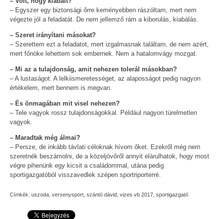
– Volt, hogy kiabált?
– Egyszer egy biztonsági őrre keményebben rászóltam, mert nem
végezte jól a feladatát. De nem jellemző rám a kiborulás, kiabálás.
– Szeret irányítani másokat?
– Szerettem ezt a feladatot, mert izgalmasnak találtam, de nem azért,
mert főnöke lehettem sok embernek. Nem a hatalomvágy mozgat.
– Mi az a tulajdonság, amit nehezen tolerál másokban?
– A lustaságot. A lelkiismeretességet, az alaposságot pedig nagyon
értékelem, mert bennem is megvan.
– És önmagában mit visel nehezen?
– Tele vagyok rossz tulajdonságokkal. Például nagyon türelmetlen
vagyok.
– Maradtak még álmai?
– Persze, de inkább távlati céloknak hívom őket. Ezekről még nem
szeretnék beszámolni, de a közeljövőről annyit elárulhatok, hogy most
végre pihenünk egy kicsit a családommal, utána pedig
sportigazgatóból visszavedlek szépen sportriporterré.
Címkék:
uszoda
,
versenysport
,
szántó dávid
,
vizes vb 2017
,
sportigazgató