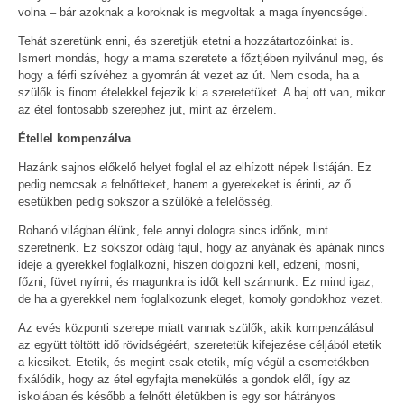
volna – bár azoknak a koroknak is megvoltak a maga ínyencségei.
Tehát szeretünk enni, és szeretjük etetni a hozzátartozóinkat is.
Ismert mondás, hogy a mama szeretete a főztjében nyilvánul meg, és
hogy a férfi szívéhez a gyomrán át vezet az út. Nem csoda, ha a
szülők is finom ételekkel fejezik ki a szeretetüket. A baj ott van, mikor
az étel fontosabb szerephez jut, mint az érzelem.
Étellel kompenzálva
Hazánk sajnos előkelő helyet foglal el az elhízott népek listáján. Ez
pedig nemcsak a felnőtteket, hanem a gyerekeket is érinti, az ő
esetükben pedig sokszor a szülőké a felelősség.
Rohanó világban élünk, fele annyi dologra sincs időnk, mint
szeretnénk. Ez sokszor odáig fajul, hogy az anyának és apának nincs
ideje a gyerekkel foglalkozni, hiszen dolgozni kell, edzeni, mosni,
főzni, füvet nyírni, és magunkra is időt kell szánnunk. Ez mind igaz,
de ha a gyerekkel nem foglalkozunk eleget, komoly gondokhoz vezet.
Az evés központi szerepe miatt vannak szülők, akik kompenzálásul
az együtt töltött idő rövidségéért, szeretetük kifejezése céljából etetik
a kicsiket. Etetik, és megint csak etetik, míg végül a csemetékben
fixálódik, hogy az étel egyfajta menekülés a gondok elől, így az
iskolában és később a felnőtt életükben is egy sor hátrányos