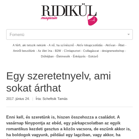
Fomenü
A férfi, aki tetszik nekünk -
A nő, ha színésznő -
Aktív kikapcsolódás -
Aktívan -
Állati -
Amiről beszélünk -
Az élet írta -
B2W -
Címlapsztori -
Csillagászat -
designerwebshop -
Dióhéjban -
Életmesék -
Énképzés -
Esküvő
Egy szeretetnyelv, ami
sokat árthat
2017. június 24.
|
Írta:
Scheftsik Tamás
Enni kell, és szeretünk is, hiszen összehozza a családot. A
vasárnap fénypontja az ebéd, egy párkapcsolatban az egyik
romantikus kezdeti gesztus a közös vacsora, de eszünk akkor is,
ha boldogok vagyunk, például egy lagziban, vagy akkor, ha