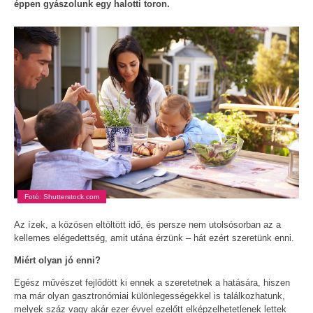
éppen gyászolunk egy halotti toron.
Fotó: Shutterstock.com
Az ízek, a közösen eltöltött idő, és persze nem utolsósorban az a
kellemes elégedettség, amit utána érzünk – hát ezért szeretünk enni.
Miért olyan jó enni?
Egész művészet fejlődött ki ennek a szeretetnek a hatására, hiszen
ma már olyan gasztronómiai különlegességekkel is találkozhatunk,
melyek száz vagy akár ezer évvel ezelőtt elképzelhetetlenek lettek