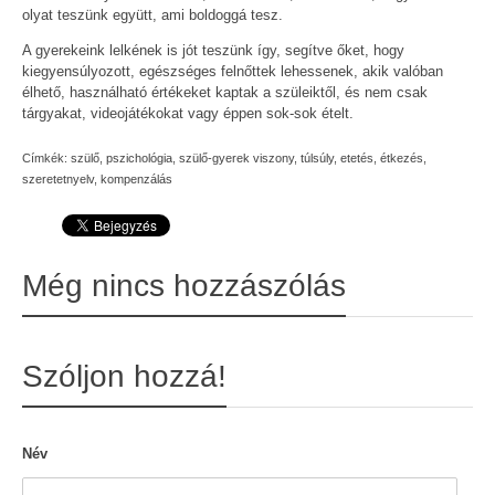
olyat teszünk együtt, ami boldoggá tesz.
A gyerekeink lelkének is jót teszünk így, segítve őket, hogy
kiegyensúlyozott, egészséges felnőttek lehessenek, akik valóban
élhető, használható értékeket kaptak a szüleiktől, és nem csak
tárgyakat, videojátékokat vagy éppen sok-sok ételt.
Címkék:
szülő
,
pszichológia
,
szülő-gyerek viszony
,
túlsúly
,
etetés
,
étkezés
,
szeretetnyelv
,
kompenzálás
Még nincs hozzászólás
Szóljon hozzá!
Név