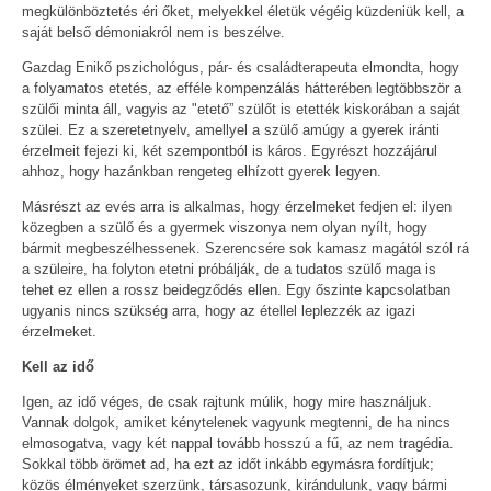
megkülönböztetés éri őket, melyekkel életük végéig küzdeniük kell, a
saját belső démoniakról nem is beszélve.
Gazdag Enikő pszichológus, pár- és családterapeuta elmondta, hogy
a folyamatos etetés, az efféle kompenzálás hátterében legtöbbször a
szülői minta áll, vagyis az "etető” szülőt is etették kiskorában a saját
szülei. Ez a szeretetnyelv, amellyel a szülő amúgy a gyerek iránti
érzelmeit fejezi ki, két szempontból is káros. Egyrészt hozzájárul
ahhoz, hogy hazánkban rengeteg elhízott gyerek legyen.
Másrészt az evés arra is alkalmas, hogy érzelmeket fedjen el: ilyen
közegben a szülő és a gyermek viszonya nem olyan nyílt, hogy
bármit megbeszélhessenek. Szerencsére sok kamasz magától szól rá
a szüleire, ha folyton etetni próbálják, de a tudatos szülő maga is
tehet ez ellen a rossz beidegződés ellen. Egy őszinte kapcsolatban
ugyanis nincs szükség arra, hogy az étellel leplezzék az igazi
érzelmeket.
Kell az idő
Igen, az idő véges, de csak rajtunk múlik, hogy mire használjuk.
Vannak dolgok, amiket kénytelenek vagyunk megtenni, de ha nincs
elmosogatva, vagy két nappal tovább hosszú a fű, az nem tragédia.
Sokkal több örömet ad, ha ezt az időt inkább egymásra fordítjuk;
közös élményeket szerzünk, társasozunk, kirándulunk, vagy bármi