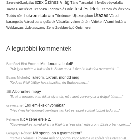
Színes világ
Szeretet/Szolgálat
SZEX
Tánc
Társadalmi felelősségvállalás
Test és lélek
Tavaszi melléklet
Technika
Technika és nők
Testnek és léleknek
Utazás
Tükröm-tükröm
Tudós nők
Történetek
Új szerepben
Városi
barangolás
Városi barangolások
Vásárlás
velem történt
Vidéken
Vitaminkultúra
Webkurzus
Üzletasszony
Zene
Zsebbevágó
Önismeret
A legutóbbi kommentek
:
Mindenem a balett!
Bardóczi-Biró Emese
"Hát igen nehéz a balett!én is Balett ozok 1 éve és balerina szeretnék..."
:
Tükröm, tükröm, mondd meg!
Evans Michelle
"Kedves Ridikül!Egy hozzàszòlàs, èn Budapesten..."
:
A bőrünkre megy
1ffi
"Ezek a természetes foltok olyanok, mint apró zárványok a drágakőben:..."
:
Érdi emlékek nyomában
oraveczné
"Még ilyen helytörténeti fevilágositás kell és ezzel sokkal többet tudunk..."
:
A zene ereje 2.
Fehérné Ildi
"Kisgyermekes anyukaként a Ridikül a ˝vasalós˝ műsorom. Elsősorban azért,..."
:
Mit sportoljon a gyermekem?
Gergelyfi Róbert
"Kedves Vámosi Tímea!A műsor sporttal kapcsolatos részéről részletesen itt..."