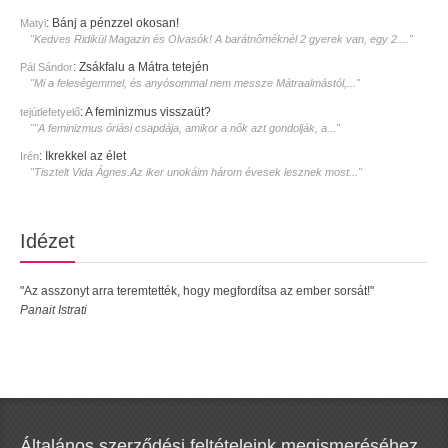
:
Bánj a pénzzel okosan!
Matyi
"Kedves Ridikül Magazin és Olvasók! A barátnőméknél 2 gyerek van, egy 2...."
:
Zsákfalu a Mátra tetején
Pál Sándor
"Mi a feleségemmel, és anyósommal nem messze Mátraalmástól,..."
:
A feminizmus visszaüt?
tejútlefetyelő
""A feminizmus óriási csapdája, amikor a nők azt gondolják, a..."
:
Ikrekkel az élet
Irén
"Tisztelt Vida Ágnes.Az iker unokáim három évesek lesznek most..."
Idézet
"Az asszonyt arra teremtették, hogy megfordítsa az ember sorsát!"
Panait Istrati
Általános szerződési feltételeink megismeréséhez