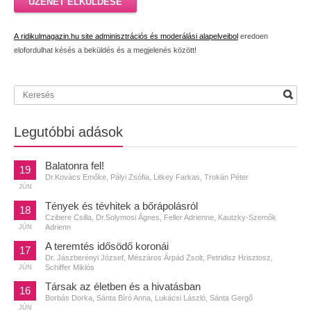
ÜZENET ELKÜLDÉSE
A ridikulmagazin.hu site adminisztrációs és moderálási alapelveibol
eredoen
elofordulhat késés a beküldés és a megjelenés között!
Legutóbbi adások
Balatonra fel!
19
Dr.Kovács Emőke, Pályi Zsófia, Litkey Farkas, Trokán Péter
JÚN
Tények és tévhitek a bőrápolásról
18
Czibere Csilla, Dr.Solymosi Ágnes, Feller Adrienne, Kautzky-Szemők
Adrienn
JÚN
A teremtés idősödő koronái
17
Dr. Jászberényi József, Mészáros Árpád Zsolt, Petridisz Hrisztosz,
Schiffer Miklós
JÚN
Társak az életben és a hivatásban
16
Borbás Dorka, Sánta Bíró Anna, Lukácsi László, Sánta Gergő
JÚN