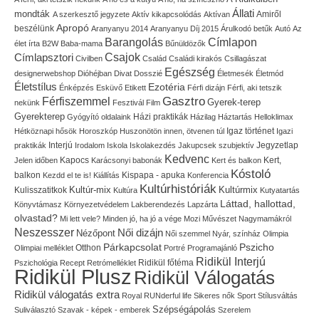
Állati
mondták
Amiről
A szerkesztő jegyzete
Aktív kikapcsolódás
Aktívan
Apropó
beszélünk
Aranyanyu 2014
Aranyanyu Díj 2015
Árulkodó betűk
Autó
Az
Címlapon
Barangolás
élet írta
B2W
Baba-mama
Bűnüldözők
Címlapsztori
Csajok
Civilben
Család
Családi kirakós
Csillagászat
Egészség
designerwebshop
Dióhéjban
Divat
Dosszié
Életmesék
Életmód
Életstílus
Ezotéria
Énképzés
Esküvő
Etikett
Férfi dizájn
Férfi, aki tetszik
Gasztro
Férfiszemmel
Gyerek-terep
nekünk
Fesztivál
Film
Gyerekterep
Házi praktikák
Gyógyító oldalaink
Házilag
Háztartás
Helloklimax
Igaz történet
Hétköznapi hősök
Horoszkóp
Huszonötön innen, ötvenen túl
Igazi
Interjú
Jegyzetlap
praktikák
Irodalom
Iskola
Iskolakezdés
Jakupcsek szubjektív
Kedvenc
Kapocs
Kert,
Jelen időben
Karácsonyi babonák
Kert és balkon
Kóstoló
balkon
Kispapa - apuka
Kezdd el te is!
Kiállítás
Konferencia
Kultúrhistóriák
Kultúr-mix
Kulisszatitkok
Kultúrmix
Kultúra
Kutyatartás
Láttad, hallottad,
Könyvtámasz
Környezetvédelem
Lakberendezés
Lapzárta
olvastad?
Mi lett vele?
Minden jó, ha jó a vége
Mozi
Művészet
Nagymamákról
Neszesszer
Női dizájn
Nézőpont
Női szemmel
Nyár, színház
Olimpia
Pszicho
Párkapcsolat
Olimpiai melléklet
Otthon
Portré
Programajánló
Ridikül Interjú
Pszichológia
Recept
Retrómelléklet
Ridikül főtéma
Ridikül Plusz
Ridikül Válogatás
Ridikül válogatás extra
Royal
RUNderful life
Sikeres nők
Sport
Stílusváltás
Szépségápolás
Suliválasztó
Szavak - képek - emberek
Szerelem