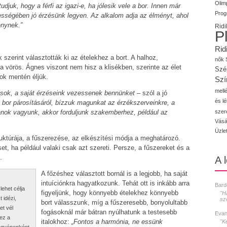
Olimp
djuk, hogy a férfi az igazi-e, ha jólesik vele a bor. Innen már
Prog
ességében jó érzésünk legyen. Az alkalom adja az élményt, ahol
énynek.”
Ridi
P
Rid
zerint választották ki az ételekhez a bort. A halhoz,
nők
 vörös. Ágnes viszont nem hisz a klisékben, szerinte az élet
Szé
ok mentén éljük.
Szí
mellé
ások, a saját érzéseink vezessenek bennünket
– szól a jó
és l
 bor párosításáról, bízzuk magunkat az érzékszerveinkre, a
szer
nok vagyunk, akkor forduljunk szakemberhez, például az
Vásá
Üzle
ruktúrája, a fűszerezése, az elkészítési módja a meghatározó.
et, ha például valaki csak azt szereti. Persze, a fűszereket és a
.
A 
A főzéshez választott bornál is a legjobb, ha saját
intuíciónkra hagyatkozunk. Tehát ott is inkább arra
Bard
ehet célja
figyeljünk, hogy könnyebb ételekhez könnyebb
"H
 idézi,
sz
bort válasszunk, míg a fűszeresebb, bonyolultabb
et vél
fogásoknál már bátran nyúlhatunk a testesebb
Evan
ez a
italokhoz:
„Fontos a harmónia, ne essünk
"K
egyénenként