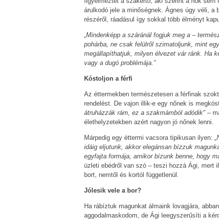
figyelmeztet a szakértő, aki szerint a nők sem 
árulkodó jele a minőségnek. Ágnes úgy véli, a 
részéről, ráadásul így sokkal több élményt kap
„Mindenképp a száránál fogjuk meg a – termész
pohárba, ne csak felülről szimatoljunk, mint eg
megállapíthatjuk, milyen élvezet vár ránk. Ha ke
vagy a dugó problémája.”
Kóstoljon a férfi
Az éttermekben természetesen a férfinak szoktá
rendelést. De vajon illik-e egy nőnek is megkóst
átruházzák rám, ez a szakmámból adódik
"
– ma
élethelyzetekben azért nagyon jó nőnek lenni.
Márpedig egy éttermi vacsora tipikusan ilyen:
„
idáig eljutunk, akkor elegánsan bízzuk magunka
egyfajta formája, amikor bízunk benne, hogy m
üzleti ebédről van szó – teszi hozzá Ági, mert i
bort, nemtől és kortól függetlenül.
Jólesik vele a bor?
Ha rábíztuk magunkat álmaink lovagjára, abban
aggodalmaskodom, de Ági leegyszerűsíti a kér