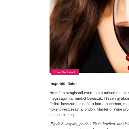
Fotó: Thinkstock
Inspiráló illatok
Ha már a szaglásról esett szó a műsorban, az el
megszagolnia, mielőtt beleiszik. Hiszen gyakra
férfiak hosszan forgatják a bort a pohárban, m
nőként vesz részt a londoni Master of Wine pro
szagoljuk meg:
„Egyfelől inspirál, például főzés közben. Másfe