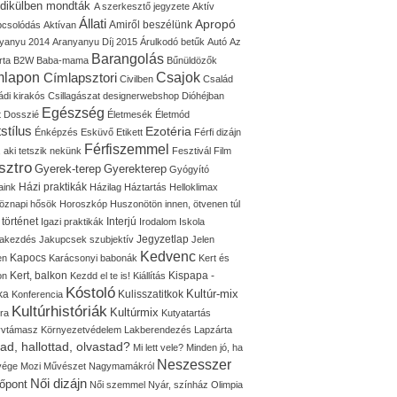
idikülben mondták
A szerkesztő jegyzete
Aktív
Állati
Apropó
Amiről beszélünk
pcsolódás
Aktívan
yanyu 2014
Aranyanyu Díj 2015
Árulkodó betűk
Autó
Az
Barangolás
rta
B2W
Baba-mama
Bűnüldözők
mlapon
Címlapsztori
Csajok
Civilben
Család
ádi kirakós
Csillagászat
designerwebshop
Dióhéjban
Egészség
t
Dosszié
Életmesék
Életmód
stílus
Ezotéria
Énképzés
Esküvő
Etikett
Férfi dizájn
Férfiszemmel
, aki tetszik nekünk
Fesztivál
Film
sztro
Gyerek-terep
Gyerekterep
Gyógyító
Házi praktikák
aink
Házilag
Háztartás
Helloklimax
öznapi hősök
Horoszkóp
Huszonötön innen, ötvenen túl
 történet
Interjú
Igazi praktikák
Irodalom
Iskola
Jegyzetlap
lakezdés
Jakupcsek szubjektív
Jelen
Kedvenc
Kapocs
en
Karácsonyi babonák
Kert és
Kert, balkon
Kispapa -
on
Kezdd el te is!
Kiállítás
Kóstoló
Kultúr-mix
ka
Kulisszatitkok
Konferencia
Kultúrhistóriák
Kultúrmix
úra
Kutyatartás
yvtámasz
Környezetvédelem
Lakberendezés
Lapzárta
tad, hallottad, olvastad?
Mi lett vele?
Minden jó, ha
Neszesszer
 vége
Mozi
Művészet
Nagymamákról
Női dizájn
őpont
Női szemmel
Nyár, színház
Olimpia