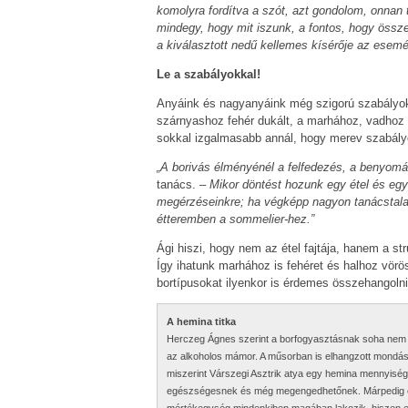
komolyra fordítva a szót, azt gondolom, onnan tu
mindegy, hogy mit iszunk, a fontos, hogy össz
a kiválasztott nedű kellemes kísérője az esem
Le a szabályokkal!
Anyáink és nagyanyáink még szigorú szabályok s
szárnyashoz fehér dukált, a marhához, vadhoz a
sokkal izgalmasabb annál, hogy merev szabály
„A borivás élményénél a felfedezés, a benyom
tanács. –
Mikor döntést hozunk egy étel és egy
megérzéseinkre; ha végképp nagyon tanácstala
étteremben a sommelier-hez.”
Ági hiszi, hogy nem az étel fajtája, hanem a st
Így ihatunk marhához is fehéret és halhoz vörös
bortípusokat ilyenkor is érdemes összehangolni
A hemina titka
Herczeg Ágnes szerint a borfogyasztásnak soha nem l
az alkoholos mámor. A műsorban is elhangzott mondást
miszerint Várszegi Asztrik atya egy hemina mennyiség
egészségesnek és még megengedhetőnek. Márpedig 
mértékegység mindenkiben magában lakozik, hiszen 