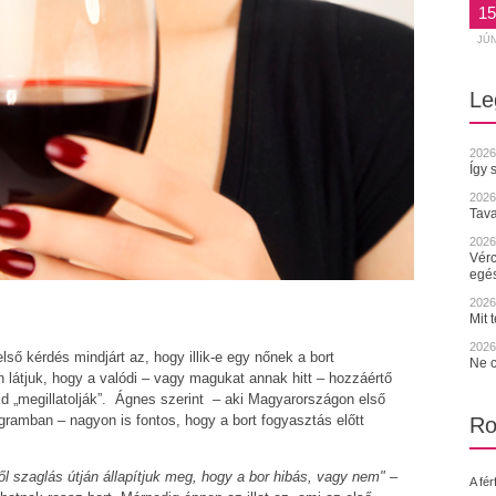
15
JÚ
Le
2026
Így 
2026
Tava
2026.
Vérc
egé
2026.
Mit 
2026.
ső kérdés mindjárt az, hogy illik-e egy nőnek a bort
Ne c
n látjuk, hogy a valódi – vagy magukat annak hitt – hozzáértő
ajd „megillatolják”. Ágnes szerint – aki Magyarországon első
gramban – nagyon is fontos, hogy a bort fogyasztás előtt
Ro
lől szaglás útján állapítjuk meg, hogy a bor hibás, vagy nem"
–
A fér