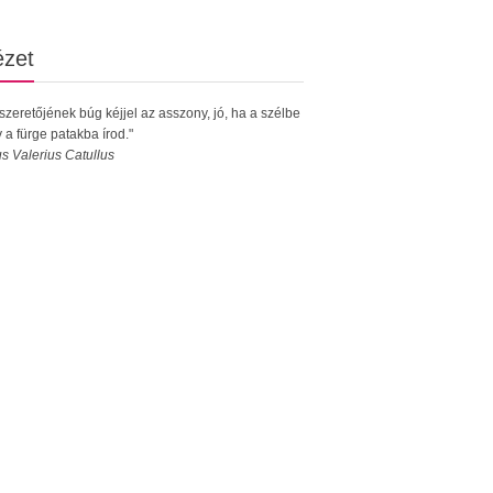
ézet
 szeretőjének búg kéjjel az asszony, jó, ha a szélbe
 a fürge patakba írod."
s Valerius Catullus