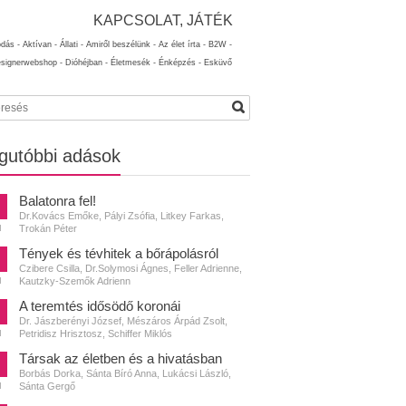
KAPCSOLAT, JÁTÉK
ódás -
Aktívan -
Állati -
Amiről beszélünk -
Az élet írta -
B2W -
esignerwebshop -
Dióhéjban -
Életmesék -
Énképzés -
Esküvő
gutóbbi adások
Balatonra fel!
Dr.Kovács Emőke, Pályi Zsófia, Litkey Farkas,
Trokán Péter
N
Tények és tévhitek a bőrápolásról
Czibere Csilla, Dr.Solymosi Ágnes, Feller Adrienne,
Kautzky-Szemők Adrienn
N
A teremtés idősödő koronái
Dr. Jászberényi József, Mészáros Árpád Zsolt,
Petridisz Hrisztosz, Schiffer Miklós
N
Társak az életben és a hivatásban
Borbás Dorka, Sánta Bíró Anna, Lukácsi László,
Sánta Gergő
N