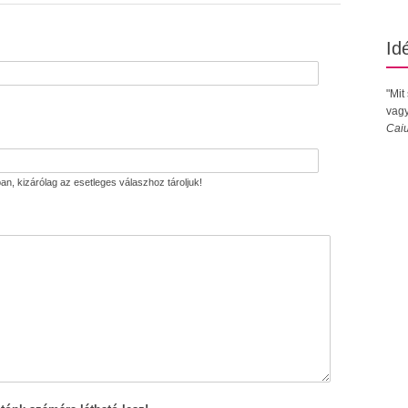
Id
"Mit
vagy
Caiu
an, kizárólag az esetleges válaszhoz tároljuk!