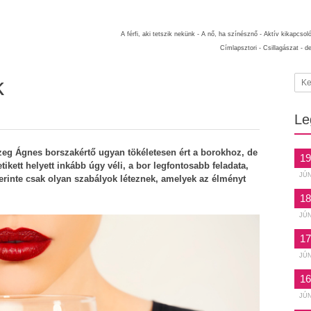
A férfi, aki tetszik nekünk -
A nő, ha színésznő -
Aktív kikapcsol
Címlapsztori -
Csillagászat -
d
k
Le
eg Ágnes borszakértő ugyan tökéletesen ért a borokhoz, de
19
ikett helyett inkább úgy véli, a bor legfontosabb feladata,
JÚ
zerinte csak olyan szabályok léteznek, amelyek az élményt
18
JÚ
17
JÚ
16
JÚ