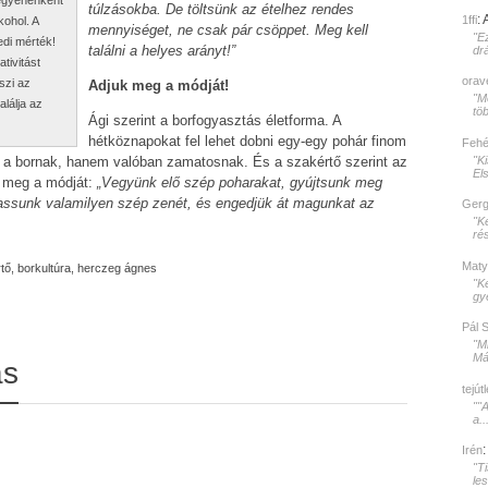
túlzásokba. De töltsünk az ételhez rendes
:
1ffi
ohol. A
mennyiséget, ne csak pár csöppet. Meg kell
"E
edi mérték!
találni a helyes arányt!”
dr
tivitást
orav
szi az
Adjuk meg a módját!
"Mé
lálja az
töb
Ági szerint a borfogyasztás életforma. A
hétköznapokat fel lehet dobni egy-egy pohár finom
Fehér
"K
ie a bornak, hanem valóban zamatosnak. És a szakértő szerint az
El
k meg a módját:
„Vegyünk elő szép poharakat, gyújtsunk meg
lgassunk valamilyen szép zenét, és engedjük át magunkat az
Gerg
"K
rés
Maty
tő
,
borkultúra
,
herczeg ágnes
"K
gy
Pál 
"M
Mát
ás
tejút
""
a..
Irén
"T
le