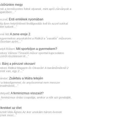
A bőrünkre megy
zek a természetes foltok olyanok, mint apró zárványok a
ágakőben:..."
:
Érdi emlékek nyomában
eczné
g ilyen helytörténeti fevilágositás kell és ezzel sokkal
bet tudunk..."
:
A zene ereje 2.
né Ildi
isgyermekes anyukaként a Ridikül a ˝vasalós˝ műsorom.
sősorban azért,..."
:
Mit sportoljon a gyermekem?
elyfi Róbert
edves Vámosi Tímea!A műsor sporttal kapcsolatos
zéről részletesen itt..."
:
Bánj a pénzzel okosan!
i
edves Ridikül Magazin és Olvasók! A barátnőméknél 2
erek van, egy 2...."
:
Zsákfalu a Mátra tetején
Sándor
i a feleségemmel, és anyósommal nem messze
raalmástól,..."
:
A feminizmus visszaüt?
lefetyelő
A feminizmus óriási csapdája, amikor a nők azt gondolják,
."
:
Ikrekkel az élet
isztelt Vida Ágnes.Az iker unokáim három évesek
sznek most..."