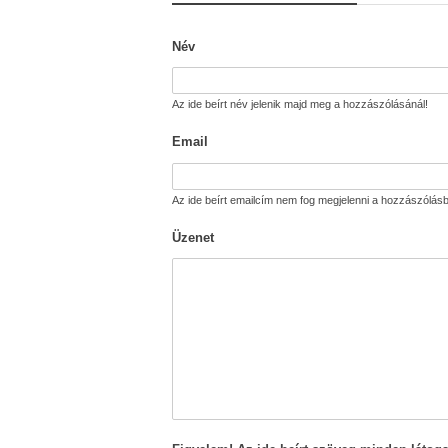
Név
Az ide beírt név jelenik majd meg a hozzászólásánál!
Email
Az ide beírt emailcím nem fog megjelenni a hozzászólásb
Üzenet