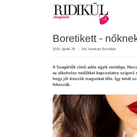
Boretikett - nőkne
2016. április 29.
|
Írta:
Issekutz Erzsébet
A Szagértők című adás egyik vendége, Hercz
az alkoholos nedűkkel kapcsolatos szigorú et
hogy jól érezzük magunkat tőle. Így tehát s
fokozzák.