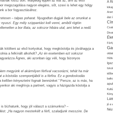
ihatnak rossz bort. Márpedig éppen az illat az, ami az első
A R
bor megszagolása nagyon elegáns, sőt, szexi is lehet egy hölgy
kika
unk a bor fogyasztásához.
Aran
élet í
etesen – talpas poharat. Nyugodtan dugjuk bele az orrunkat a
Cí
y nyuszi. Egy mély szippantást kell venni, amiből rögtön
Csal
llemetlen a bor illata, az sokszor hibára utal, ami lehet a nedű
Diva
Élet
Férfi
Ga
k kitölteni az első kortyokat, hogy megkóstolja és jóváhagyja a
olnia a felkínált alkoholt?
„Az én esetemben ezt sokszor
oldal
gyarázza Ágnes, aki azonban úgy véli, hogy bizonyos
Hétk
Igaz
Isko
Nem megyünk el akármilyen férfival vacsorázni, tehát ha már
időb
t a kóstolás szempontjából is a férfira. Ez a gondoskodás
balk
a kellően kényeztetni fognak bennünket.”
Persze, az is más, ha
apu
lyenkor aki meghívja a partnert, vagyis a házigazda kóstolja a
Kult
Kön
Lát
jó a
 is bízhatunk, hogy jól választ a számunkra? –
Néz
dést:
„Ha nagyon mesterkélt a férfi, szaladjunk messzire. De