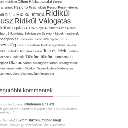
Párkapcsolat
iai melléklet
Otthon
Portré
Pszicho
ramajánló
Pszichológia
Recept
Retrómelléklet
Ridikül
Ridikül Interjú
kül főtéma
lusz
Ridikül Válogatás
ikül válogatás extra
Royal
RUNderful life
Sikeres
Sport
Stílusváltás
Suliválasztó
Szavak - képek - emberek
pségápolás
Szerelem
Szeretet/Szolgálat
SZEX
nes világ
Tánc
Társadalmi felelősségvállalás
Tavaszi
Test és lélek
klet
Technika
Technika és nők
Testnek
Tükröm-tükröm
éleknek
Tudós nők
Történetek
Új
Utazás
epben
Városi barangolás
Városi barangolások
rlás
velem történt
Vidéken
Vitaminkultúra
Webkurzus
tasszony
Zene
Zsebbevágó
Önismeret
legutóbbi kommentek
:
Mindenem a balett!
óczi-Biró Emese
át igen nehéz a balett!én is Balett ozok 1 éve és balerina
eretnék..."
:
Tükröm, tükröm, mondd meg!
s Michelle
edves Ridikül!Egy hozzàszòlàs, èn Budapesten..."