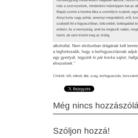
más a szervezetünk, mindenkire másképpen hat az alk
főapát szerint a hemina titka a személyre szabott, egy
Annyi korty vagy pohár, amennyi megvidámít, erőt, krea
szabadít fel a fogyasztóban, bölcsebbé, boldogabbá te
embert. Az a mennyiség, amit ha megiszik valaki, megta
Istent, de nem kísérti meg az ördög.
alkohollal. Nem elsősorban drágának kell lenn
a legfontosabb, hogy a borfogyasztásnak adju
egy gyertyát, tegyünk ki pár kocka sajtot, hal
élvezetnek.”
Címkék:
bőr
,
etikett
,
illat
,
szag
,
borfogyasztás
,
borszakér
Még nincs hozzászól
Szóljon hozzá!