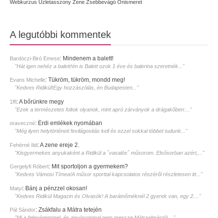
Webkurzus
Üzletasszony
Zene
Zsebbevágó
Önismeret
A legutóbbi kommentek
:
Mindenem a balett!
Bardóczi-Biró Emese
"Hát igen nehéz a balett!én is Balett ozok 1 éve és balerina szeretnék..."
:
Tükröm, tükröm, mondd meg!
Evans Michelle
"Kedves Ridikül!Egy hozzàszòlàs, èn Budapesten..."
:
A bőrünkre megy
1ffi
"Ezek a természetes foltok olyanok, mint apró zárványok a drágakőben:..."
:
Érdi emlékek nyomában
oraveczné
"Még ilyen helytörténeti fevilágositás kell és ezzel sokkal többet tudunk..."
:
A zene ereje 2.
Fehérné Ildi
"Kisgyermekes anyukaként a Ridikül a ˝vasalós˝ műsorom. Elsősorban azért,..."
:
Mit sportoljon a gyermekem?
Gergelyfi Róbert
"Kedves Vámosi Tímea!A műsor sporttal kapcsolatos részéről részletesen itt..."
:
Bánj a pénzzel okosan!
Matyi
"Kedves Ridikül Magazin és Olvasók! A barátnőméknél 2 gyerek van, egy 2...."
:
Zsákfalu a Mátra tetején
Pál Sándor
"Mi a feleségemmel, és anyósommal nem messze Mátraalmástól,..."