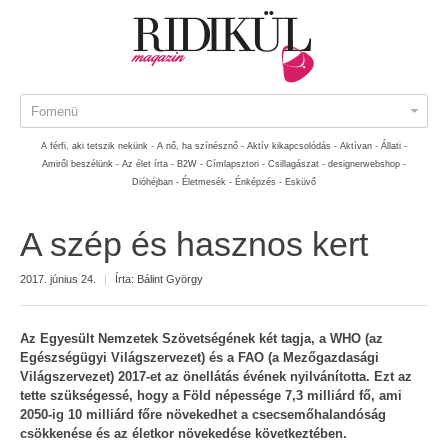
Fomenü
A férfi, aki tetszik nekünk -
A nő, ha színésznő -
Aktív kikapcsolódás -
Aktívan -
Állati -
Amiről beszélünk -
Az élet írta -
B2W -
Címlapsztori -
Csillagászat -
designerwebshop -
Dióhéjban -
Életmesék -
Énképzés -
Esküvő
A szép és hasznos kert
2017. június 24.
|
Írta:
Bálint György
Az Egyesült Nemzetek Szövetségének két tagja, a WHO (az
Egészségügyi Világszervezet) és a FAO (a Mezőgazdasági
Világszervezet) 2017-et az önellátás évének nyilvánította. Ezt az
tette szükségessé, hogy a Föld népessége 7,3 milliárd fő, ami
2050-ig 10 milliárd főre növekedhet a csecsemőhalandóság
csökkenése és az életkor növekedése következtében.