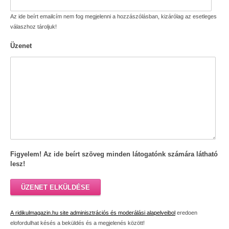
Az ide beírt emailcím nem fog megjelenni a hozzászólásban, kizárólag az esetleges
válaszhoz tároljuk!
Üzenet
Figyelem! Az ide beírt szöveg minden látogatónk számára látható
lesz!
ÜZENET ELKÜLDÉSE
A ridikulmagazin.hu site adminisztrációs és moderálási alapelveibol
eredoen
elofordulhat késés a beküldés és a megjelenés között!