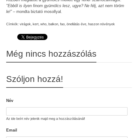
"Ebből is ilyen finom gyümölcs lesz, ugye? Ne félj, azt nem töröm
le!”
– mondta biztató mosollyal.
Címkék:
virágok
,
kert
,
who
,
balkon
,
fao
,
önellátás éve
,
haszon növények
Még nincs hozzászólás
Szóljon hozzá!
Név
Az ide beírt név jelenik majd meg a hozzászólásánál!
Email