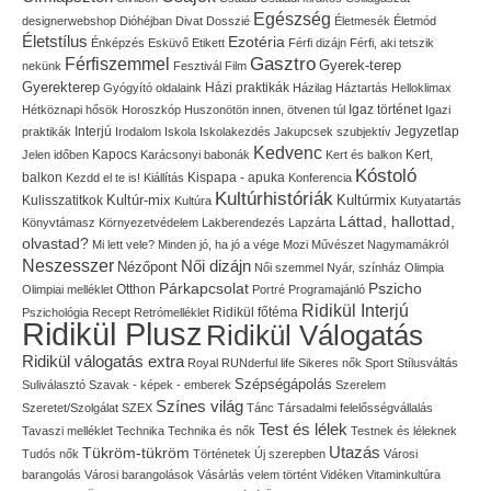
Egészség
designerwebshop
Dióhéjban
Divat
Dosszié
Életmesék
Életmód
Életstílus
Ezotéria
Énképzés
Esküvő
Etikett
Férfi dizájn
Férfi, aki tetszik
Gasztro
Férfiszemmel
Gyerek-terep
nekünk
Fesztivál
Film
Gyerekterep
Házi praktikák
Gyógyító oldalaink
Házilag
Háztartás
Helloklimax
Igaz történet
Hétköznapi hősök
Horoszkóp
Huszonötön innen, ötvenen túl
Igazi
Interjú
Jegyzetlap
praktikák
Irodalom
Iskola
Iskolakezdés
Jakupcsek szubjektív
Kedvenc
Kapocs
Kert,
Jelen időben
Karácsonyi babonák
Kert és balkon
Kóstoló
balkon
Kispapa - apuka
Kezdd el te is!
Kiállítás
Konferencia
Kultúrhistóriák
Kultúr-mix
Kulisszatitkok
Kultúrmix
Kultúra
Kutyatartás
Láttad, hallottad,
Könyvtámasz
Környezetvédelem
Lakberendezés
Lapzárta
olvastad?
Mi lett vele?
Minden jó, ha jó a vége
Mozi
Művészet
Nagymamákról
Neszesszer
Női dizájn
Nézőpont
Női szemmel
Nyár, színház
Olimpia
Pszicho
Párkapcsolat
Olimpiai melléklet
Otthon
Portré
Programajánló
Ridikül Interjú
Pszichológia
Recept
Retrómelléklet
Ridikül főtéma
Ridikül Plusz
Ridikül Válogatás
Ridikül válogatás extra
Royal
RUNderful life
Sikeres nők
Sport
Stílusváltás
Szépségápolás
Suliválasztó
Szavak - képek - emberek
Szerelem
Színes világ
Szeretet/Szolgálat
SZEX
Tánc
Társadalmi felelősségvállalás
Test és lélek
Tavaszi melléklet
Technika
Technika és nők
Testnek és léleknek
Utazás
Tükröm-tükröm
Tudós nők
Történetek
Új szerepben
Városi
barangolás
Városi barangolások
Vásárlás
velem történt
Vidéken
Vitaminkultúra