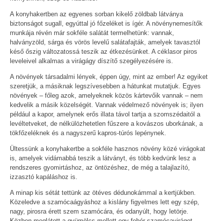
A konyhakertben az egyenes sorban kikelő zöldbab látványa
biztonságot sugall, egyúttal jó főzeléket is ígér. A növénynemesítők
munkája révén már sokféle salátát termelhetünk: vannak,
halványzöld, sárga és vörös levelű salátafajták, amelyek tavasztól
késő őszig változatossá teszik az étkezésünket. A céklasor piros
leveleivel alkalmas a virágágy díszítő szegélyezésére is.
A növények társadalmi lények, éppen úgy, mint az ember! Az egyiket
szeretjük, a másiknak legszívesebben a hátunkat mutatjuk. Egyes
növények – főleg azok, amelyeknek közös kártevőik vannak – nem
kedvelik a másik közelségét. Vannak védelmező növények is; ilyen
például a kapor, amelynek erős illata távol tartja a szomszédaitól a
levéltetveket, de nélkülözhetetlen fűszere a kovászos uborkának, a
tökfőzeléknek és a nagyszerű kapros-túrós lepénynek.
Ültessünk a konyhakertbe a sokféle hasznos növény közé virágokat
is, amelyek vidámabbá teszik a látványt, és több kedvünk lesz a
rendszeres gyomirtáshoz, az öntözéshez, de még a talajlazító,
izzasztó kapáláshoz is.
A minap kis sétát tettünk az ötéves dédunokámmal a kertjükben.
Közeledve a szamócaágyáshoz a kislány figyelmes lett egy szép,
nagy, pirosra érett szem szamócára, és odanyúlt, hogy letörje.
Közben meglátott a gyümölcs mellett egy fehér szamócavirágot.