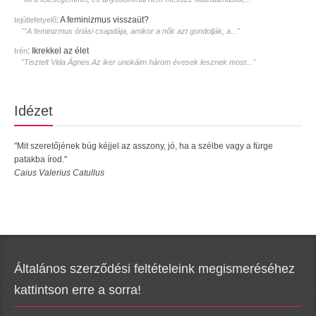
:
A feminizmus visszaüt?
tejútlefetyelő
""A feminizmus óriási csapdája, amikor a nők azt gondolják, a..."
:
Ikrekkel az élet
Irén
"Tisztelt Vida Ágnes.Az iker unokáim három évesek lesznek most..."
Idézet
"Mit szeretőjének búg kéjjel az asszony, jó, ha a szélbe vagy a fürge
patakba írod."
Caius Valerius Catullus
Általános szerződési feltételeink megismeréséhez
kattintson erre a sorra!