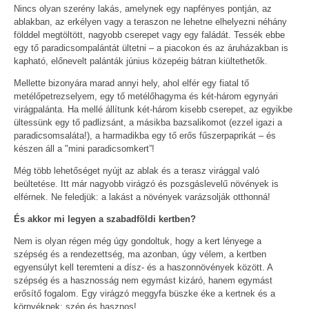
Nincs olyan szerény lakás, amelynek egy napfényes pontján, az
ablakban, az erkélyen vagy a teraszon ne lehetne elhelyezni néhány
földdel megtöltött, nagyobb cserepet vagy egy faládát. Tessék ebbe
egy tő paradicsompalántát ültetni – a piacokon és az áruházakban is
kapható, előnevelt palánták június közepéig bátran kiültethetők.
Mellette bizonyára marad annyi hely, ahol elfér egy fiatal tő
metélőpetrezselyem, egy tő metélőhagyma és két-három egynyári
virágpalánta. Ha mellé állítunk két-három kisebb cserepet, az egyikbe
ültessünk egy tő padlizsánt, a másikba bazsalikomot (ezzel igazi a
paradicsomsaláta!), a harmadikba egy tő erős fűszerpaprikát – és
készen áll a "mini paradicsomkert”!
Még több lehetőséget nyújt az ablak és a terasz virággal való
beültetése. Itt már nagyobb virágzó és pozsgáslevelű növények is
elférnek. Ne feledjük: a lakást a növények varázsolják otthonná!
És akkor mi legyen a szabadföldi kertben?
Nem is olyan régen még úgy gondoltuk, hogy a kert lényege a
szépség és a rendezettség, ma azonban, úgy vélem, a kertben
egyensúlyt kell teremteni a dísz- és a haszonnövények között. A
szépség és a hasznosság nem egymást kizáró, hanem egymást
erősítő fogalom. Egy virágzó meggyfa büszke éke a kertnek és a
környéknek; szép és hasznos!