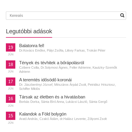
Legutóbbi adások
Balatonra fel!
19
Dr.Kovács Emőke, Pályi Zsófia, Litkey Farkas, Trokán Péter
JÚN
Tények és tévhitek a bőrápolásról
18
Czibere Csilla, Dr.Solymosi Ágnes, Feller Adrienne, Kautzky-Szemők
Adrienn
JÚN
A teremtés idősödő koronái
17
Dr. Jászberényi József, Mészáros Árpád Zsolt, Petridisz Hrisztosz,
Schiffer Miklós
JÚN
Társak az életben és a hivatásban
16
Borbás Dorka, Sánta Bíró Anna, Lukácsi László, Sánta Gergő
JÚN
Kalandok a Föld bolygón
15
Arató András, Czakó Ádám, dr.Halász Levente, Zólyomi Zsolt
JÚN