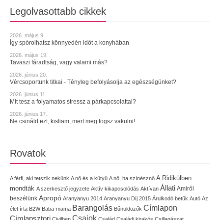
Legolvasottabb cikkek
2026. május 9.
Így spórolhatsz könnyedén időt a konyhában
2026. május 19.
Tavaszi fáradtság, vagy valami más?
2026. június 20.
Vércsoportunk titkai - Tényleg befolyásolja az egészségünket?
2026. június 11.
Mit tesz a folyamatos stressz a párkapcsolattal?
2026. június 17.
Ne csináld ezt, kisfiam, mert meg fogsz vakulni!
Rovatok
A Ridikülben
A férfi, aki tetszik nekünk
A nő és a kütyü
A nő, ha színésznő
Állati
mondták
Amiről
A szerkesztő jegyzete
Aktív kikapcsolódás
Aktívan
Apropó
beszélünk
Aranyanyu 2014
Aranyanyu Díj 2015
Árulkodó betűk
Autó
Az
Címlapon
Barangolás
élet írta
B2W
Baba-mama
Bűnüldözők
Címlapsztori
Csajok
Civilben
Család
Családi kirakós
Csillagászat