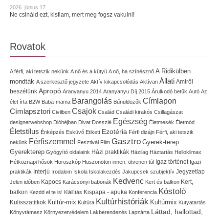
2026. június 17.
Ne csináld ezt, kisfiam, mert meg fogsz vakulni!
Rovatok
A Ridikülben
A férfi, aki tetszik nekünk
A nő és a kütyü
A nő, ha színésznő
Állati
mondták
Amiről
A szerkesztő jegyzete
Aktív kikapcsolódás
Aktívan
Apropó
beszélünk
Aranyanyu 2014
Aranyanyu Díj 2015
Árulkodó betűk
Autó
Az
Címlapon
Barangolás
élet írta
B2W
Baba-mama
Bűnüldözők
Címlapsztori
Csajok
Civilben
Család
Családi kirakós
Csillagászat
Egészség
designerwebshop
Dióhéjban
Divat
Dosszié
Életmesék
Életmód
Életstílus
Ezotéria
Énképzés
Esküvő
Etikett
Férfi dizájn
Férfi, aki tetszik
Gasztro
Férfiszemmel
Gyerek-terep
nekünk
Fesztivál
Film
Gyerekterep
Házi praktikák
Gyógyító oldalaink
Házilag
Háztartás
Helloklimax
Igaz történet
Hétköznapi hősök
Horoszkóp
Huszonötön innen, ötvenen túl
Igazi
Interjú
Jegyzetlap
praktikák
Irodalom
Iskola
Iskolakezdés
Jakupcsek szubjektív
Kedvenc
Kapocs
Kert,
Jelen időben
Karácsonyi babonák
Kert és balkon
Kóstoló
balkon
Kispapa - apuka
Kezdd el te is!
Kiállítás
Konferencia
Kultúrhistóriák
Kultúr-mix
Kulisszatitkok
Kultúrmix
Kultúra
Kutyatartás
Láttad, hallottad,
Könyvtámasz
Környezetvédelem
Lakberendezés
Lapzárta