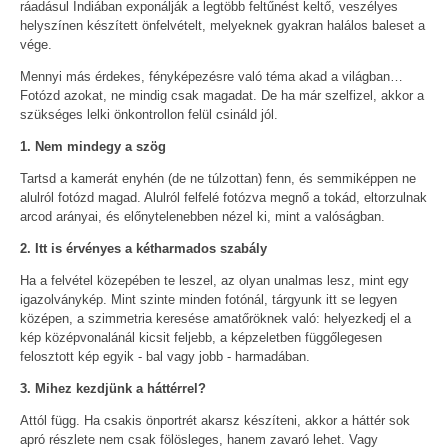
ráadásul Indiában exponálják a legtöbb feltűnést keltő, veszélyes
helyszínen készített önfelvételt, melyeknek gyakran halálos baleset a
vége.
Mennyi más érdekes, fényképezésre való téma akad a világban…
Fotózd azokat, ne mindig csak magadat. De ha már szelfizel, akkor a
szükséges lelki önkontrollon felül csináld jól.
1. Nem mindegy a szög
Tartsd a kamerát enyhén (de ne túlzottan) fenn, és semmiképpen ne
alulról fotózd magad. Alulról felfelé fotózva megnő a tokád, eltorzulnak
arcod arányai, és előnytelenebben nézel ki, mint a valóságban.
2. Itt is érvényes a kétharmados szabály
Ha a felvétel közepében te leszel, az olyan unalmas lesz, mint egy
igazolványkép. Mint szinte minden fotónál, tárgyunk itt se legyen
középen, a szimmetria keresése amatőröknek való: helyezkedj el a
kép középvonalánál kicsit feljebb, a képzeletben függőlegesen
felosztott kép egyik - bal vagy jobb - harmadában.
3. Mihez kezdjünk a háttérrel?
Attól függ. Ha csakis önportrét akarsz készíteni, akkor a háttér sok
apró részlete nem csak fölösleges, hanem zavaró lehet. Vagy