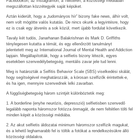
Facebookon, az Instagramon, a Twitteren, a közösségi médiában
megszállottan közzétegyék saját képüket.
Aztán kiderült, hogy a „tudományos hír” bizony fake news, álhír volt,
nem volt mögötte valós kutatás. De nincs okunk a legyintésre, hogy
ez is csak egy átverés a sok közül, mert újabb fordulat következik.
Tavaly két tudós, Janarhanan Balakrishnan és Mark D. Griffiths
ténylegesen kutatta a témát, és egy ellenőrzött tanulmányt
jelentetett meg az International Journal of Mental Health and Addiction
lapjain. Megállapították, hogy a selfietis bizony létezik, egyes
esetekben szenvedélybetegség, mentális zavar jele tud lenni.
Meg is határozták a Selfitis Behavior Scale (SBS) viselkedési skálát,
hogy segítségével meghatározzák, a kórosan szelfizők érintettek-e,
és ha igen, mennyire szenvednek lelki zavarban.
A függőségbetegség három szintjét különböztetik meg:
1. A borderline (enyhe neurózis, depresszió) selfietisben szenvedő
legalább naponta háromszor fotózza önmagát, de nem feltétlen tölti fel
minden képét a közösségi médiába.
2. Az akut selfietis áldozatai minimum háromszor szelfizik magukat,
és a lehető leghamarabb fel is töltik a fotókat a rendelkezésükre álló
közösségi oldalakra.