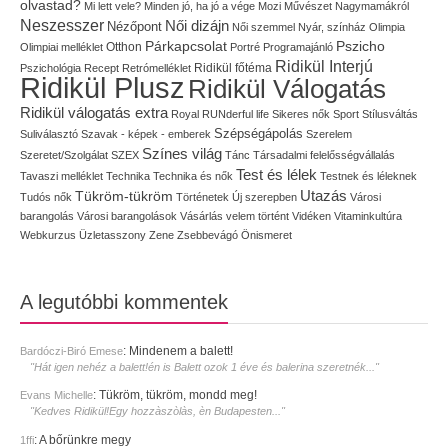
olvastad?
Mi lett vele?
Minden jó, ha jó a vége
Mozi
Művészet
Nagymamákról
Neszesszer
Női dizájn
Nézőpont
Női szemmel
Nyár, színház
Olimpia
Pszicho
Párkapcsolat
Olimpiai melléklet
Otthon
Portré
Programajánló
Ridikül Interjú
Pszichológia
Recept
Retrómelléklet
Ridikül főtéma
Ridikül Plusz
Ridikül Válogatás
Ridikül válogatás extra
Royal
RUNderful life
Sikeres nők
Sport
Stílusváltás
Szépségápolás
Suliválasztó
Szavak - képek - emberek
Szerelem
Színes világ
Szeretet/Szolgálat
SZEX
Tánc
Társadalmi felelősségvállalás
Test és lélek
Tavaszi melléklet
Technika
Technika és nők
Testnek és léleknek
Utazás
Tükröm-tükröm
Tudós nők
Történetek
Új szerepben
Városi
barangolás
Városi barangolások
Vásárlás
velem történt
Vidéken
Vitaminkultúra
Webkurzus
Üzletasszony
Zene
Zsebbevágó
Önismeret
A legutóbbi kommentek
:
Mindenem a balett!
Bardóczi-Biró Emese
"Hát igen nehéz a balett!én is Balett ozok 1 éve és balerina szeretnék..."
:
Tükröm, tükröm, mondd meg!
Evans Michelle
"Kedves Ridikül!Egy hozzàszòlàs, èn Budapesten..."
:
A bőrünkre megy
1ffi