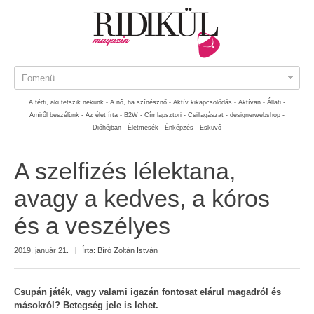
Fomenü
A férfi, aki tetszik nekünk -
A nő, ha színésznő -
Aktív kikapcsolódás -
Aktívan -
Állati -
Amiről beszélünk -
Az élet írta -
B2W -
Címlapsztori -
Csillagászat -
designerwebshop -
Dióhéjban -
Életmesék -
Énképzés -
Esküvő
A szelfizés lélektana,
avagy a kedves, a kóros
és a veszélyes
2019. január 21.
|
Írta:
Bíró Zoltán István
Csupán játék, vagy valami igazán fontosat elárul magadról és
másokról? Betegség jele is lehet.