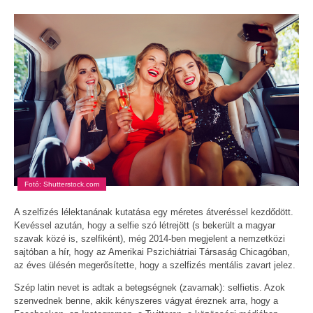
Fotó: Shutterstock.com
A szelfizés lélektanának kutatása egy méretes átveréssel kezdődött.
Kevéssel azután, hogy a selfie szó létrejött (s bekerült a magyar
szavak közé is, szelfiként), még 2014-ben megjelent a nemzetközi
sajtóban a hír, hogy az Amerikai Pszichiátriai Társaság Chicagóban,
az éves ülésén megerősítette, hogy a szelfizés mentális zavart jelez.
Szép latin nevet is adtak a betegségnek (zavarnak): selfietis. Azok
szenvednek benne, akik kényszeres vágyat éreznek arra, hogy a