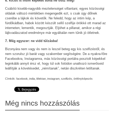
6. Kicsit is intim képeket soha ne ossz meg!
Csábító kisebb-nagyobb meztelenséget villantani, egyes közösségi
oldalak változó mértékben megengedik ezt, s csak úgy dőlnek
cserébe a lájkok és követők. Ne feledd, hogy az intim kép, a
fürdőkádban, habok között készült sellő szelfije örökké ott marad az
interneten, lementik, megosztják. Eljöhet a pillanat, amikor a régi
lájkvadászatod eredménye már egyáltalán nem tűnik jó ötletnek.
7. Még egyszer: ne vidd túlzásba!
Bizonyára nem vagy és nem is leszel beteg egy kis szelfizéstől, és
nem szorulsz jó barát vagy szakember segítségére. De a nyakra-főre
Facebookra, Instagramra, más közösségi portálra posztolt képekkel
leginkább annyit érsz el, hogy túl sok fotódon unatkozó ismerőseid
leállítják a követésedet, „némítanak”, netán diszkréten letiltanak.
Címkék:
facebook
,
india
,
lélektan
,
instagram
,
szelfizés
,
önfényképezés
Még nincs hozzászólás