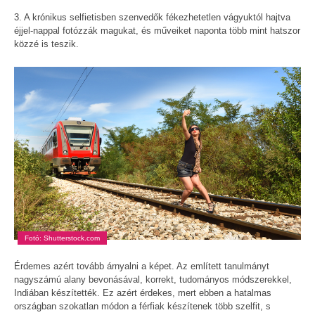
3. A krónikus selfietisben szenvedők fékezhetetlen vágyuktól hajtva
éjjel-nappal fotózzák magukat, és műveiket naponta több mint hatszor
közzé is teszik.
Fotó: Shutterstock.com
Érdemes azért tovább árnyalni a képet. Az említett tanulmányt
nagyszámú alany bevonásával, korrekt, tudományos módszerekkel,
Indiában készítették. Ez azért érdekes, mert ebben a hatalmas
országban szokatlan módon a férfiak készítenek több szelfit, s