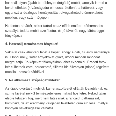
használj olyan (újabb és többnyire drágább) mobilt, amelyik ismeri a
bokeh effektet (kívánságodra elmossa, életleníti a hátteret), vagy
ugyanezt a részleges homályosítást elvégezheted utómunkaként
mobilon, vagy számítógépen.
Ha fontos a háttér, akkor tartsd be az előbb említett kétharmados
szabályt, tedd a mobilt szelfibotra, és jó távolról, nagy látószöggel
fényképezz.
4. Használj természetes fényeket!
Vakuval csak elrontani lehet a képet, ahogy a déli, túl erős napfénnyel
is. Előbbi mély, sötét árnyékokat gyárt, utóbbi minden ráncodat
megmutatja. Jó képeket félárnyékban lehet exponálni. Eredeti fotók
készülhetnek este, hordozható, filléres kis állványon (tripod) rögzített
mobillal, hosszú záridővel.
5. Ne alkalmazz szépségeffekteket!
Az újabb gyártású mobilok kameraszoftverét ellátták Beautify-jal, ez
szinte kivétel nélkül természetellenes hatást hoz létre. Neked talán
elsőre tetszeni fog, mert nem látszanak a ráncaid, pattanásaid,
bőrhibáid, de az eredmény valójában lélektelen gumiarc lesz, mellyel
könnyen nevetségessé válhatsz.