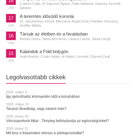
18
Czibere Csilla, Dr.Solymosi Ágnes, Feller Adrienne, Kautzky-Szemők
Adrienn
JÚN
A teremtés idősödő koronái
17
Dr. Jászberényi József, Mészáros Árpád Zsolt, Petridisz Hrisztosz,
Schiffer Miklós
JÚN
Társak az életben és a hivatásban
16
Borbás Dorka, Sánta Bíró Anna, Lukácsi László, Sánta Gergő
JÚN
Kalandok a Föld bolygón
15
Arató András, Czakó Ádám, dr.Halász Levente, Zólyomi Zsolt
JÚN
Legolvasottabb cikkek
2026. május 9.
Így spórolhatsz könnyedén időt a konyhában
2026. május 19.
Tavaszi fáradtság, vagy valami más?
2026. június 20.
Vércsoportunk titkai - Tényleg befolyásolja az egészségünket?
2026. június 11.
Mit tesz a folyamatos stressz a párkapcsolattal?