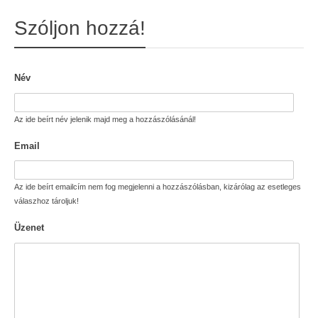
Szóljon hozzá!
Név
Az ide beírt név jelenik majd meg a hozzászólásánál!
Email
Az ide beírt emailcím nem fog megjelenni a hozzászólásban, kizárólag az esetleges
válaszhoz tároljuk!
Üzenet