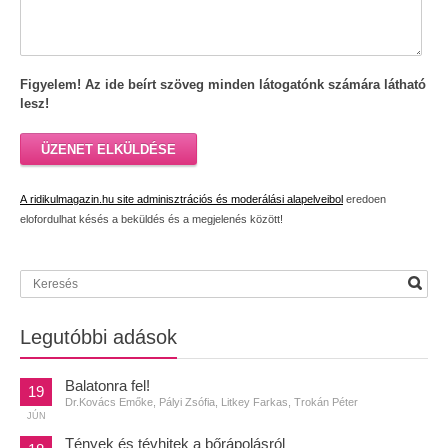
Figyelem! Az ide beírt szöveg minden látogatónk számára látható
lesz!
ÜZENET ELKÜLDÉSE
A ridikulmagazin.hu site adminisztrációs és moderálási alapelveibol
eredoen
elofordulhat késés a beküldés és a megjelenés között!
Legutóbbi adások
Balatonra fel!
19
Dr.Kovács Emőke, Pályi Zsófia, Litkey Farkas, Trokán Péter
JÚN
Tények és tévhitek a bőrápolásról