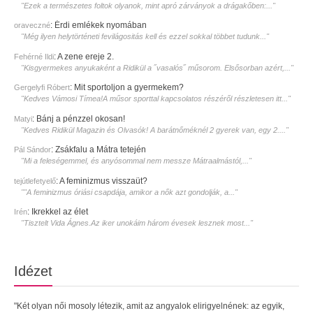
"Ezek a természetes foltok olyanok, mint apró zárványok a drágakőben:..."
:
Érdi emlékek nyomában
oraveczné
"Még ilyen helytörténeti fevilágositás kell és ezzel sokkal többet tudunk..."
:
A zene ereje 2.
Fehérné Ildi
"Kisgyermekes anyukaként a Ridikül a ˝vasalós˝ műsorom. Elsősorban azért,..."
:
Mit sportoljon a gyermekem?
Gergelyfi Róbert
"Kedves Vámosi Tímea!A műsor sporttal kapcsolatos részéről részletesen itt..."
:
Bánj a pénzzel okosan!
Matyi
"Kedves Ridikül Magazin és Olvasók! A barátnőméknél 2 gyerek van, egy 2...."
:
Zsákfalu a Mátra tetején
Pál Sándor
"Mi a feleségemmel, és anyósommal nem messze Mátraalmástól,..."
:
A feminizmus visszaüt?
tejútlefetyelő
""A feminizmus óriási csapdája, amikor a nők azt gondolják, a..."
:
Ikrekkel az élet
Irén
"Tisztelt Vida Ágnes.Az iker unokáim három évesek lesznek most..."
Idézet
"Két olyan női mosoly létezik, amit az angyalok elirigyelnének: az egyik,