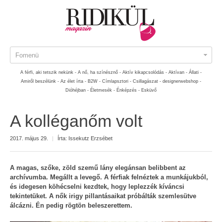
Fomenü
A férfi, aki tetszik nekünk -
A nő, ha színésznő -
Aktív kikapcsolódás -
Aktívan -
Állati -
Amiről beszélünk -
Az élet írta -
B2W -
Címlapsztori -
Csillagászat -
designerwebshop -
Dióhéjban -
Életmesék -
Énképzés -
Esküvő
A kolléganőm volt
2017. május 29.
|
Írta:
Issekutz Erzsébet
A magas, szőke, zöld szemű lány elegánsan belibbent az
archívumba. Megállt a levegő. A férfiak felnéztek a munkájukból,
és idegesen köhécselni kezdtek, hogy leplezzék kíváncsi
tekintetüket. A nők irigy pillantásaikat próbálták szemlesütve
álcázni. Én pedig rögtön beleszerettem.