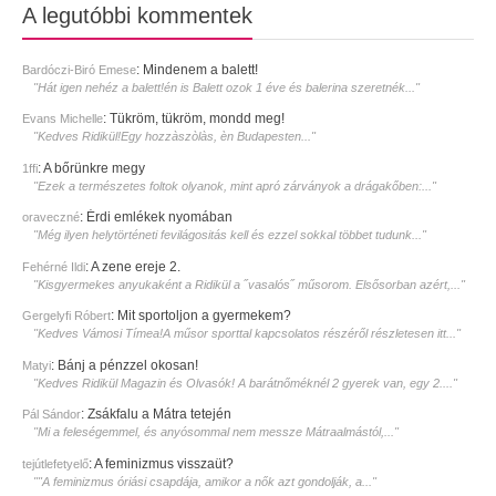
A legutóbbi kommentek
:
Mindenem a balett!
Bardóczi-Biró Emese
"Hát igen nehéz a balett!én is Balett ozok 1 éve és balerina szeretnék..."
:
Tükröm, tükröm, mondd meg!
Evans Michelle
"Kedves Ridikül!Egy hozzàszòlàs, èn Budapesten..."
:
A bőrünkre megy
1ffi
"Ezek a természetes foltok olyanok, mint apró zárványok a drágakőben:..."
:
Érdi emlékek nyomában
oraveczné
"Még ilyen helytörténeti fevilágositás kell és ezzel sokkal többet tudunk..."
:
A zene ereje 2.
Fehérné Ildi
"Kisgyermekes anyukaként a Ridikül a ˝vasalós˝ műsorom. Elsősorban azért,..."
:
Mit sportoljon a gyermekem?
Gergelyfi Róbert
"Kedves Vámosi Tímea!A műsor sporttal kapcsolatos részéről részletesen itt..."
:
Bánj a pénzzel okosan!
Matyi
"Kedves Ridikül Magazin és Olvasók! A barátnőméknél 2 gyerek van, egy 2...."
:
Zsákfalu a Mátra tetején
Pál Sándor
"Mi a feleségemmel, és anyósommal nem messze Mátraalmástól,..."
:
A feminizmus visszaüt?
tejútlefetyelő
""A feminizmus óriási csapdája, amikor a nők azt gondolják, a..."