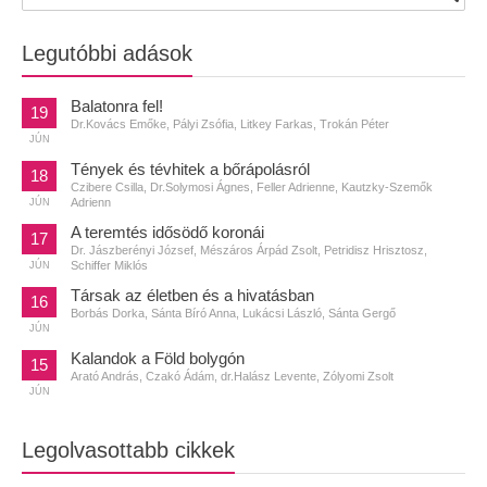
Legutóbbi adások
Balatonra fel!
19
Dr.Kovács Emőke, Pályi Zsófia, Litkey Farkas, Trokán Péter
JÚN
Tények és tévhitek a bőrápolásról
18
Czibere Csilla, Dr.Solymosi Ágnes, Feller Adrienne, Kautzky-Szemők
Adrienn
JÚN
A teremtés idősödő koronái
17
Dr. Jászberényi József, Mészáros Árpád Zsolt, Petridisz Hrisztosz,
Schiffer Miklós
JÚN
Társak az életben és a hivatásban
16
Borbás Dorka, Sánta Bíró Anna, Lukácsi László, Sánta Gergő
JÚN
Kalandok a Föld bolygón
15
Arató András, Czakó Ádám, dr.Halász Levente, Zólyomi Zsolt
JÚN
Legolvasottabb cikkek