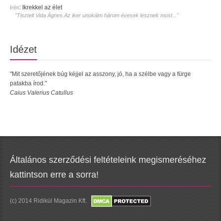
:
Ikrekkel az élet
Irén
"Tisztelt Vida Ágnes.Az iker unokáim három évesek lesznek most..."
Idézet
"Mit szeretőjének búg kéjjel az asszony, jó, ha a szélbe vagy a fürge
patakba írod."
Caius Valerius Catullus
Általános szerződési feltételeink megismeréséhez
kattintson erre a sorra!
(c) 2014 Ridikül Magazin Kft.