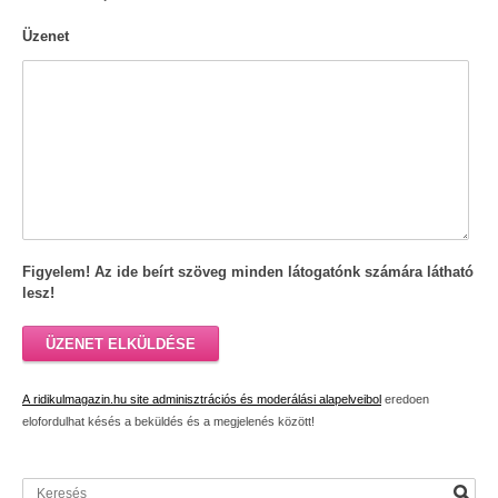
Üzenet
Figyelem! Az ide beírt szöveg minden látogatónk számára látható
lesz!
ÜZENET ELKÜLDÉSE
A ridikulmagazin.hu site adminisztrációs és moderálási alapelveibol
eredoen
elofordulhat késés a beküldés és a megjelenés között!