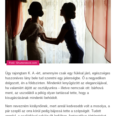
Fotó: Shutterstock.com
Úgy rajongtam K. A.-ért, amennyire csak egy fiúkkal járó, egészséges
huszonéves lány bele tud szeretni egy jelenségbe. Ő a negyediken
dolgozott, én a földszinten. Mindenkit lenyűgözött az eleganciájával,
ha valamiért átjött az osztályunkra – illetve nemcsak ott: bárhová
ment, az uszodától a pékig olyan tartással tette, hogy a
kisugárzásának mindenki behódolt.
Nem nevezném királynőinek, mert annál kedvesebb volt a mosolya, a
pár szeplő az orra körül pedig bájossá tette a szépségét. Tudott
angolul, a családjával sokáig élt Indiában, fantasztikus történeteket