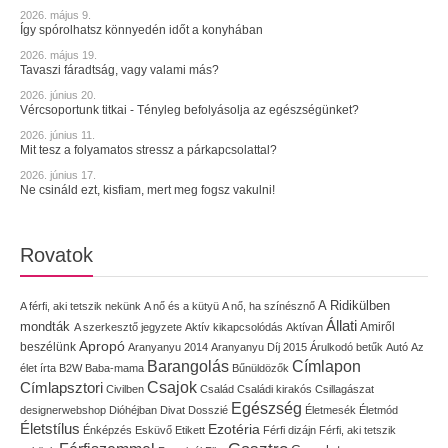
2026. május 9.
Így spórolhatsz könnyedén időt a konyhában
2026. május 19.
Tavaszi fáradtság, vagy valami más?
2026. június 20.
Vércsoportunk titkai - Tényleg befolyásolja az egészségünket?
2026. június 11.
Mit tesz a folyamatos stressz a párkapcsolattal?
2026. június 17.
Ne csináld ezt, kisfiam, mert meg fogsz vakulni!
Rovatok
A Ridikülben
A férfi, aki tetszik nekünk
A nő és a kütyü
A nő, ha színésznő
Állati
mondták
Amiről
A szerkesztő jegyzete
Aktív kikapcsolódás
Aktívan
Apropó
beszélünk
Aranyanyu 2014
Aranyanyu Díj 2015
Árulkodó betűk
Autó
Az
Címlapon
Barangolás
élet írta
B2W
Baba-mama
Bűnüldözők
Címlapsztori
Csajok
Civilben
Család
Családi kirakós
Csillagászat
Egészség
designerwebshop
Dióhéjban
Divat
Dosszié
Életmesék
Életmód
Életstílus
Ezotéria
Énképzés
Esküvő
Etikett
Férfi dizájn
Férfi, aki tetszik