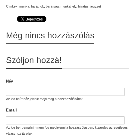
Címkék:
munka
,
barátnők
,
barátság
,
munkahely
,
hivatás
,
jegyzet
Még nincs hozzászólás
Szóljon hozzá!
Név
Az ide beírt név jelenik majd meg a hozzászólásánál!
Email
Az ide beírt emailcím nem fog megjelenni a hozzászólásban, kizárólag az esetleges
válaszhoz tároljuk!