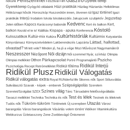
Gasztro
Férfiszemmel
Gyerek-terep
nekünk
Fesztivál
Film
Gyerekterep
Házi praktikák
Gyógyító oldalaink
Házilag
Háztartás
Helloklimax
Igaz történet
Hétköznapi hősök
Horoszkóp
Huszonötön innen, ötvenen túl
Igazi
Interjú
Jegyzetlap
praktikák
Irodalom
Iskola
Iskolakezdés
Jakupcsek szubjektív
Kedvenc
Kapocs
Kert,
Jelen időben
Karácsonyi babonák
Kert és balkon
Kóstoló
balkon
Kispapa - apuka
Kezdd el te is!
Kiállítás
Konferencia
Kultúrhistóriák
Kultúr-mix
Kulisszatitkok
Kultúrmix
Kultúra
Kutyatartás
Láttad, hallottad,
Könyvtámasz
Környezetvédelem
Lakberendezés
Lapzárta
olvastad?
Mi lett vele?
Minden jó, ha jó a vége
Mozi
Művészet
Nagymamákról
Neszesszer
Női dizájn
Nézőpont
Női szemmel
Nyár, színház
Olimpia
Pszicho
Párkapcsolat
Olimpiai melléklet
Otthon
Portré
Programajánló
Ridikül Interjú
Pszichológia
Recept
Retrómelléklet
Ridikül főtéma
Ridikül Plusz
Ridikül Válogatás
Ridikül válogatás extra
Royal
RUNderful life
Sikeres nők
Sport
Stílusváltás
Szépségápolás
Suliválasztó
Szavak - képek - emberek
Szerelem
Színes világ
Szeretet/Szolgálat
SZEX
Tánc
Társadalmi felelősségvállalás
Test és lélek
Tavaszi melléklet
Technika
Technika és nők
Testnek és léleknek
Utazás
Tükröm-tükröm
Tudós nők
Történetek
Új szerepben
Városi
barangolás
Városi barangolások
Vásárlás
velem történt
Vidéken
Vitaminkultúra
Webkurzus
Üzletasszony
Zene
Zsebbevágó
Önismeret