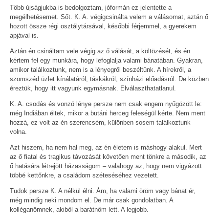
Több újságjukba is bedolgoztam, jóformán ez jelentette a
megélhetésemet. Sőt. K. A. végigcsinálta velem a válásomat, aztán ő
hozott össze régi osztálytársával, későbbi férjemmel, a gyerekem
apjával is.
Aztán én csináltam vele végig az ő válását, a költözését, és én
kértem fel egy munkára, hogy lefoglalja valami bánatában. Gyakran,
amikor találkoztunk, nem is a lényegről beszéltünk. A hírekről, a
szomszéd üzlet kínálatáról, táskákról, színházi előadásról. De közben
éreztük, hogy itt vagyunk egymásnak. Elválaszthatatlanul.
K. A. csodás és vonzó lénye persze nem csak engem nyűgözött le:
még Indiában éltek, mikor a butáni herceg feleségül kérte. Nem ment
hozzá, ez volt az én szerencsém, különben sosem találkoztunk
volna.
Azt hiszem, ha nem hal meg, az én életem is máshogy alakul. Mert
az ő fiatal és tragikus távozását követően ment tönkre a második, az
ő hatására létrejött házasságom – valahogy az, hogy nem vigyázott
többé kettőnkre, a családom széteséséhez vezetett.
Tudok persze K. A nélkül élni. Ám, ha valami öröm vagy bánat ér,
még mindig neki mondom el. De már csak gondolatban. A
kolléganőmnek, akiből a barátnőm lett. A legjobb.