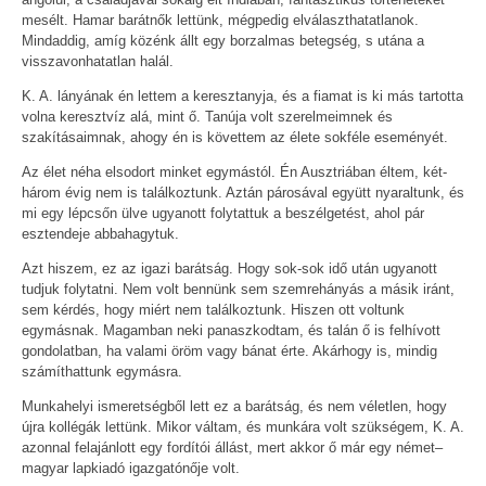
mesélt. Hamar barátnők lettünk, mégpedig elválaszthatatlanok.
Mindaddig, amíg közénk állt egy borzalmas betegség, s utána a
visszavonhatatlan halál.
K. A. lányának én lettem a keresztanyja, és a fiamat is ki más tartotta
volna keresztvíz alá, mint ő. Tanúja volt szerelmeimnek és
szakításaimnak, ahogy én is követtem az élete sokféle eseményét.
Az élet néha elsodort minket egymástól. Én Ausztriában éltem, két-
három évig nem is találkoztunk. Aztán párosával együtt nyaraltunk, és
mi egy lépcsőn ülve ugyanott folytattuk a beszélgetést, ahol pár
esztendeje abbahagytuk.
Azt hiszem, ez az igazi barátság. Hogy sok-sok idő után ugyanott
tudjuk folytatni. Nem volt bennünk sem szemrehányás a másik iránt,
sem kérdés, hogy miért nem találkoztunk. Hiszen ott voltunk
egymásnak. Magamban neki panaszkodtam, és talán ő is felhívott
gondolatban, ha valami öröm vagy bánat érte. Akárhogy is, mindig
számíthattunk egymásra.
Munkahelyi ismeretségből lett ez a barátság, és nem véletlen, hogy
újra kollégák lettünk. Mikor váltam, és munkára volt szükségem, K. A.
azonnal felajánlott egy fordítói állást, mert akkor ő már egy német–
magyar lapkiadó igazgatónője volt.