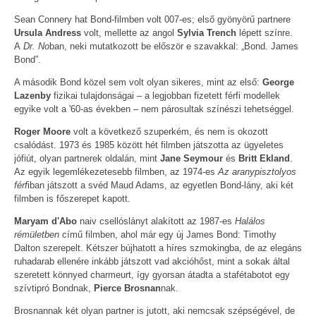
Sean Connery hat Bond-filmben volt 007-es; első gyönyörű partnere
Ursula Andress
volt, mellette az angol
Sylvia Trench
lépett színre.
A
Dr. No
ban, neki mutatkozott be először e szavakkal: „Bond. James
Bond”.
A második Bond közel sem volt olyan sikeres, mint az első:
George
Lazenby
fizikai tulajdonságai – a legjobban fizetett férfi modellek
egyike volt a '60-as években – nem párosultak színészi tehetséggel.
Roger Moore
volt a következő szuperkém, és nem is okozott
csalódást. 1973 és 1985 között hét filmben játszotta az ügyeletes
jófiút, olyan partnerek oldalán, mint
Jane Seymour
és
Britt Ekland
.
Az egyik legemlékezetesebb filmben, az 1974-es
Az aranypisztolyos
férf
iban játszott a svéd Maud Adams, az egyetlen Bond-lány, aki két
filmben is főszerepet kapott.
Maryam d'Abo
naiv csellóslányt alakított az 1987-es
Halálos
rémületben
című filmben, ahol már egy új James Bond: Timothy
Dalton szerepelt. Kétszer bújhatott a híres szmokingba, de az elegáns
ruhadarab ellenére inkább játszott vad akcióhőst, mint a sokak által
szeretett könnyed charmeurt, így gyorsan átadta a stafétabotot egy
szívtipró Bondnak,
Pierce Brosnan
nak.
Brosnannak két olyan partner is jutott, aki nemcsak szépségével, de