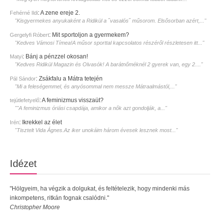
:
A zene ereje 2.
Fehérné Ildi
"Kisgyermekes anyukaként a Ridikül a ˝vasalós˝ műsorom. Elsősorban azért,..."
:
Mit sportoljon a gyermekem?
Gergelyfi Róbert
"Kedves Vámosi Tímea!A műsor sporttal kapcsolatos részéről részletesen itt..."
:
Bánj a pénzzel okosan!
Matyi
"Kedves Ridikül Magazin és Olvasók! A barátnőméknél 2 gyerek van, egy 2...."
:
Zsákfalu a Mátra tetején
Pál Sándor
"Mi a feleségemmel, és anyósommal nem messze Mátraalmástól,..."
:
A feminizmus visszaüt?
tejútlefetyelő
""A feminizmus óriási csapdája, amikor a nők azt gondolják, a..."
:
Ikrekkel az élet
Irén
"Tisztelt Vida Ágnes.Az iker unokáim három évesek lesznek most..."
Idézet
"Hölgyeim, ha végzik a dolgukat, és feltételezik, hogy mindenki más
inkompetens, ritkán fognak csalódni."
Christopher Moore