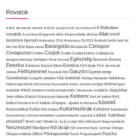
Rovatok
A Ridikülben
A férfi, aki tetszik nekünk
A nő és a kütyü
A nő, ha színésznő
Állati
mondták
Amiről
A szerkesztő jegyzete
Aktív kikapcsolódás
Aktívan
Apropó
beszélünk
Aranyanyu 2014
Aranyanyu Díj 2015
Árulkodó betűk
Autó
Az
Címlapon
Barangolás
élet írta
B2W
Baba-mama
Bűnüldözők
Címlapsztori
Csajok
Civilben
Család
Családi kirakós
Csillagászat
Egészség
designerwebshop
Dióhéjban
Divat
Dosszié
Életmesék
Életmód
Életstílus
Ezotéria
Énképzés
Esküvő
Etikett
Férfi dizájn
Férfi, aki tetszik
Gasztro
Férfiszemmel
Gyerek-terep
nekünk
Fesztivál
Film
Gyerekterep
Házi praktikák
Gyógyító oldalaink
Házilag
Háztartás
Helloklimax
Igaz történet
Hétköznapi hősök
Horoszkóp
Huszonötön innen, ötvenen túl
Igazi
Interjú
Jegyzetlap
praktikák
Irodalom
Iskola
Iskolakezdés
Jakupcsek szubjektív
Kedvenc
Kapocs
Kert,
Jelen időben
Karácsonyi babonák
Kert és balkon
Kóstoló
balkon
Kispapa - apuka
Kezdd el te is!
Kiállítás
Konferencia
Kultúrhistóriák
Kultúr-mix
Kulisszatitkok
Kultúrmix
Kultúra
Kutyatartás
Láttad, hallottad,
Könyvtámasz
Környezetvédelem
Lakberendezés
Lapzárta
olvastad?
Mi lett vele?
Minden jó, ha jó a vége
Mozi
Művészet
Nagymamákról
Neszesszer
Női dizájn
Nézőpont
Női szemmel
Nyár, színház
Olimpia
Pszicho
Párkapcsolat
Olimpiai melléklet
Otthon
Portré
Programajánló