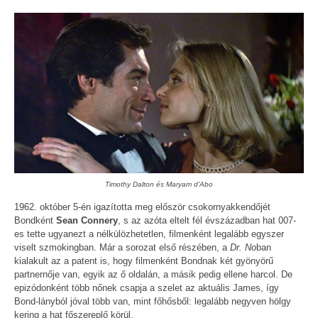
Timothy Dalton és Maryam d'Abo
1962. október 5-én igazította meg először csokornyakkendőjét
Bondként
Sean Connery
, s az azóta eltelt fél évszázadban hat 007-
es tette ugyanezt a nélkülözhetetlen, filmenként legalább egyszer
viselt szmokingban. Már a sorozat első részében, a
Dr. No
ban
kialakult az a patent is, hogy filmenként Bondnak két gyönyörű
partnernője van, egyik az ő oldalán, a másik pedig ellene harcol. De
epizódonként több nőnek csapja a szelet az aktuális James, így
Bond-lányból jóval több van, mint főhősből: legalább negyven hölgy
kering a hat főszereplő körül.