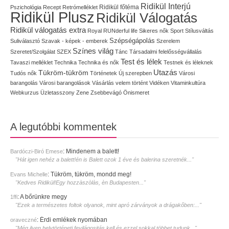
Ridikül Interjú
Pszichológia
Recept
Retrómelléklet
Ridikül főtéma
Ridikül Plusz
Ridikül Válogatás
Ridikül válogatás extra
Royal
RUNderful life
Sikeres nők
Sport
Stílusváltás
Szépségápolás
Suliválasztó
Szavak - képek - emberek
Szerelem
Színes világ
Szeretet/Szolgálat
SZEX
Tánc
Társadalmi felelősségvállalás
Test és lélek
Tavaszi melléklet
Technika
Technika és nők
Testnek és léleknek
Utazás
Tükröm-tükröm
Tudós nők
Történetek
Új szerepben
Városi
barangolás
Városi barangolások
Vásárlás
velem történt
Vidéken
Vitaminkultúra
Webkurzus
Üzletasszony
Zene
Zsebbevágó
Önismeret
A legutóbbi kommentek
:
Mindenem a balett!
Bardóczi-Biró Emese
"Hát igen nehéz a balett!én is Balett ozok 1 éve és balerina szeretnék..."
:
Tükröm, tükröm, mondd meg!
Evans Michelle
"Kedves Ridikül!Egy hozzàszòlàs, èn Budapesten..."
:
A bőrünkre megy
1ffi
"Ezek a természetes foltok olyanok, mint apró zárványok a drágakőben:..."
:
Érdi emlékek nyomában
oraveczné
"Még ilyen helytörténeti fevilágositás kell és ezzel sokkal többet tudunk..."