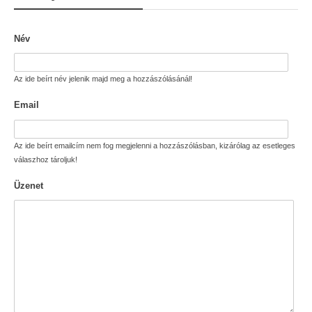
Név
Az ide beírt név jelenik majd meg a hozzászólásánál!
Email
Az ide beírt emailcím nem fog megjelenni a hozzászólásban, kizárólag az esetleges
válaszhoz tároljuk!
Üzenet