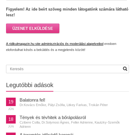
Figyelem! Az ide beírt szöveg minden látogatónk számára látható
lesz!
ÜZENET ELKÜLDÉSE
A ridikulmagazin.hu site adminisztrációs és moderálási alapelveibol
eredoen
elofordulhat késés a beküldés és a megjelenés között!
Legutóbbi adások
Balatonra fel!
19
Dr.Kovács Emőke, Pályi Zsófia, Litkey Farkas, Trokán Péter
JÚN
Tények és tévhitek a bőrápolásról
18
Czibere Csilla, Dr.Solymosi Ágnes, Feller Adrienne, Kautzky-Szemők
Adrienn
JÚN
A teremtés idősödő koronái