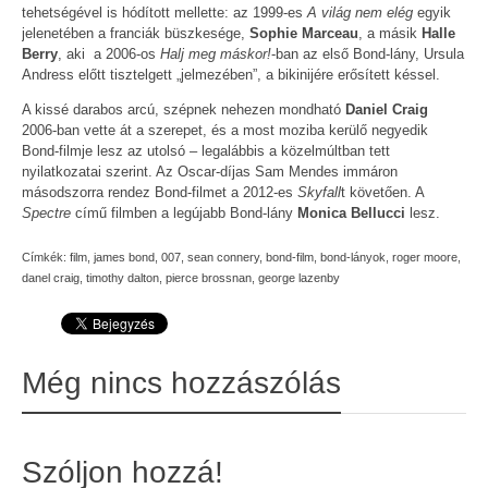
tehetségével is hódított mellette: az 1999-es
A világ nem elég
egyik
jelenetében a franciák büszkesége,
Sophie Marceau
, a másik
Halle
Berry
, aki a 2006-os
Halj meg máskor!
-ban az első Bond-lány, Ursula
Andress előtt tisztelgett „jelmezében”, a bikinijére erősített késsel.
A kissé darabos arcú, szépnek nehezen mondható
Daniel Craig
2006-ban vette át a szerepet, és a most moziba kerülő negyedik
Bond-filmje lesz az utolsó – legalábbis a közelmúltban tett
nyilatkozatai szerint. Az Oscar-díjas Sam Mendes immáron
másodszorra rendez Bond-filmet a 2012-es
Skyfall
t követően. A
Spectre
című filmben a legújabb Bond-lány
Monica Bellucci
lesz.
Címkék:
film
,
james bond
,
007
,
sean connery
,
bond-film
,
bond-lányok
,
roger moore
,
danel craig
,
timothy dalton
,
pierce brossnan
,
george lazenby
Még nincs hozzászólás
Szóljon hozzá!