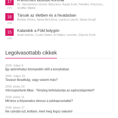
17
Dr. Jászberényi József, Mészáros Árpád Zsolt, Petridisz Hrisztosz,
Schiffer Miklós
JÚN
Társak az életben és a hivatásban
16
Borbás Dorka, Sánta Bíró Anna, Lukácsi László, Sánta Gergő
JÚN
Kalandok a Föld bolygón
15
Arató András, Czakó Ádám, dr.Halász Levente, Zólyomi Zsolt
JÚN
Legolvasottabb cikkek
2026. május 9.
Így spórolhatsz könnyedén időt a konyhában
2026. május 19.
Tavaszi fáradtság, vagy valami más?
2026. június 20.
Vércsoportunk titkai - Tényleg befolyásolja az egészségünket?
2026. június 11.
Mit tesz a folyamatos stressz a párkapcsolattal?
2026. június 17.
Ne csináld ezt, kisfiam, mert meg fogsz vakulni!