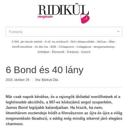
Fomenü
A férfi, aki tetszik nekünk -
A nő, ha színésznő -
Aktív kikapcsolódás -
Aktívan -
Állati -
Amiről beszélünk -
Az élet írta -
B2W -
Címlapsztori -
Csillagászat -
designerwebshop -
Dióhéjban -
Életmesék -
Énképzés -
Esküvő
6 Bond és 40 lány
2015. október 29.
|
Írta:
Bánkuti Zita
Már csak napok kérdése, és a rajongók áhítattal merülhetnek el a
leghíresebb akcióhős, a 007-es kódszámú angol szuperkém,
James Bond legújabb kalandjaiban. Ha hiszik, ha nem,
ötvenhárom esztendeje hódít a filmvásznon az újra és újra a világ
megmentésén fáradozó, s eddig még mindig sikerrel járó elegáns
charmeur.