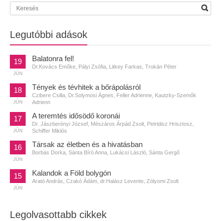
Legutóbbi adások
Balatonra fel!
19
Dr.Kovács Emőke, Pályi Zsófia, Litkey Farkas, Trokán Péter
JÚN
Tények és tévhitek a bőrápolásról
18
Czibere Csilla, Dr.Solymosi Ágnes, Feller Adrienne, Kautzky-Szemők
Adrienn
JÚN
A teremtés idősödő koronái
17
Dr. Jászberényi József, Mészáros Árpád Zsolt, Petridisz Hrisztosz,
Schiffer Miklós
JÚN
Társak az életben és a hivatásban
16
Borbás Dorka, Sánta Bíró Anna, Lukácsi László, Sánta Gergő
JÚN
Kalandok a Föld bolygón
15
Arató András, Czakó Ádám, dr.Halász Levente, Zólyomi Zsolt
JÚN
Legolvasottabb cikkek