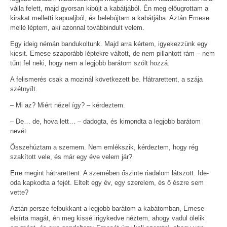
válla felett, majd gyorsan kibújt a kabátjából. Én meg előugrottam a
kirakat melletti kapualjból, és belebújtam a kabátjába. Aztán Emese
mellé léptem, aki azonnal továbbindult velem.
Egy ideig némán bandukoltunk. Majd arra kértem, igyekezzünk egy
kicsit. Emese szaporább léptekre váltott, de nem pillantott rám – nem
tűnt fel neki, hogy nem a legjobb barátom szólt hozzá.
A felismerés csak a mozinál következett be. Hátrarettent, a szája
szétnyílt.
– Mi az? Miért nézel így? – kérdeztem.
– De… de, hova lett… – dadogta, és kimondta a legjobb barátom
nevét.
Összehúztam a szemem. Nem emlékszik, kérdeztem, hogy rég
szakított vele, és már egy éve velem jár?
Erre megint hátrarettent. A szemében őszinte riadalom látszott. Ide-
oda kapkodta a fejét. Eltelt egy év, egy szerelem, és ő észre sem
vette?
Aztán persze felbukkant a legjobb barátom a kabátomban, Emese
elsírta magát, én meg kissé irigykedve néztem, ahogy vadul ölelik