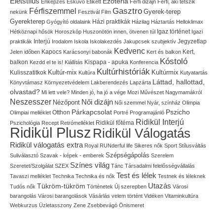
Életstílus
Ezotéria
Énképzés
Esküvő
Etikett
Férfi dizájn
Férfi, aki tetszik
Gasztro
Férfiszemmel
Gyerek-terep
nekünk
Fesztivál
Film
Gyerekterep
Házi praktikák
Gyógyító oldalaink
Házilag
Háztartás
Helloklimax
Igaz történet
Hétköznapi hősök
Horoszkóp
Huszonötön innen, ötvenen túl
Igazi
Interjú
Jegyzetlap
praktikák
Irodalom
Iskola
Iskolakezdés
Jakupcsek szubjektív
Kedvenc
Kapocs
Kert,
Jelen időben
Karácsonyi babonák
Kert és balkon
Kóstoló
balkon
Kispapa - apuka
Kezdd el te is!
Kiállítás
Konferencia
Kultúrhistóriák
Kultúr-mix
Kulisszatitkok
Kultúrmix
Kultúra
Kutyatartás
Láttad, hallottad,
Könyvtámasz
Környezetvédelem
Lakberendezés
Lapzárta
olvastad?
Mi lett vele?
Minden jó, ha jó a vége
Mozi
Művészet
Nagymamákról
Neszesszer
Női dizájn
Nézőpont
Női szemmel
Nyár, színház
Olimpia
Pszicho
Párkapcsolat
Olimpiai melléklet
Otthon
Portré
Programajánló
Ridikül Interjú
Pszichológia
Recept
Retrómelléklet
Ridikül főtéma
Ridikül Plusz
Ridikül Válogatás
Ridikül válogatás extra
Royal
RUNderful life
Sikeres nők
Sport
Stílusváltás
Szépségápolás
Suliválasztó
Szavak - képek - emberek
Szerelem
Színes világ
Szeretet/Szolgálat
SZEX
Tánc
Társadalmi felelősségvállalás
Test és lélek
Tavaszi melléklet
Technika
Technika és nők
Testnek és léleknek
Utazás
Tükröm-tükröm
Tudós nők
Történetek
Új szerepben
Városi
barangolás
Városi barangolások
Vásárlás
velem történt
Vidéken
Vitaminkultúra
Webkurzus
Üzletasszony
Zene
Zsebbevágó
Önismeret