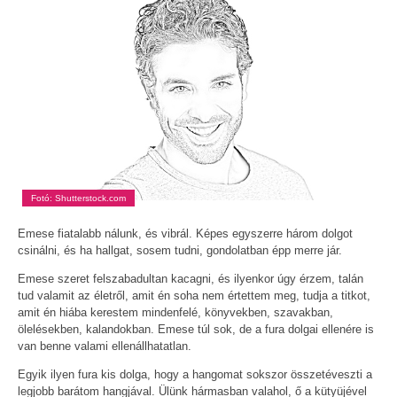
Fotó: Shutterstock.com
Emese fiatalabb nálunk, és vibrál. Képes egyszerre három dolgot
csinálni, és ha hallgat, sosem tudni, gondolatban épp merre jár.
Emese szeret felszabadultan kacagni, és ilyenkor úgy érzem, talán
tud valamit az életről, amit én soha nem értettem meg, tudja a titkot,
amit én hiába kerestem mindenfelé, könyvekben, szavakban,
ölelésekben, kalandokban. Emese túl sok, de a fura dolgai ellenére is
van benne valami ellenállhatatlan.
Egyik ilyen fura kis dolga, hogy a hangomat sokszor összetéveszti a
legjobb barátom hangjával. Ülünk hármasban valahol, ő a kütyüjével