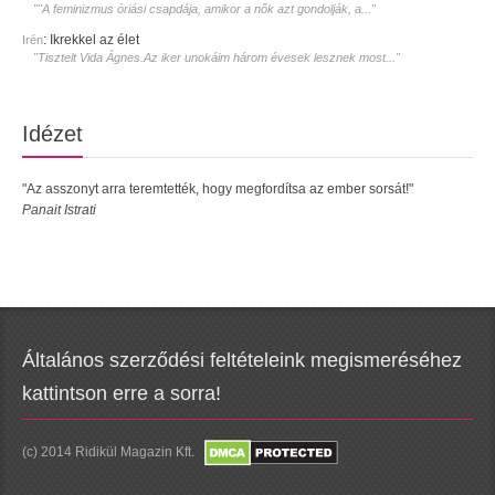
""A feminizmus óriási csapdája, amikor a nők azt gondolják, a..."
:
Ikrekkel az élet
Irén
"Tisztelt Vida Ágnes.Az iker unokáim három évesek lesznek most..."
Idézet
"Az asszonyt arra teremtették, hogy megfordítsa az ember sorsát!"
Panait Istrati
Általános szerződési feltételeink megismeréséhez
kattintson erre a sorra!
(c) 2014 Ridikül Magazin Kft.