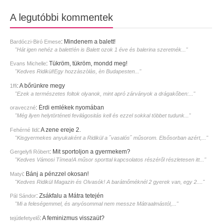
A legutóbbi kommentek
:
Mindenem a balett!
Bardóczi-Biró Emese
"Hát igen nehéz a balett!én is Balett ozok 1 éve és balerina szeretnék..."
:
Tükröm, tükröm, mondd meg!
Evans Michelle
"Kedves Ridikül!Egy hozzàszòlàs, èn Budapesten..."
:
A bőrünkre megy
1ffi
"Ezek a természetes foltok olyanok, mint apró zárványok a drágakőben:..."
:
Érdi emlékek nyomában
oraveczné
"Még ilyen helytörténeti fevilágositás kell és ezzel sokkal többet tudunk..."
:
A zene ereje 2.
Fehérné Ildi
"Kisgyermekes anyukaként a Ridikül a ˝vasalós˝ műsorom. Elsősorban azért,..."
:
Mit sportoljon a gyermekem?
Gergelyfi Róbert
"Kedves Vámosi Tímea!A műsor sporttal kapcsolatos részéről részletesen itt..."
:
Bánj a pénzzel okosan!
Matyi
"Kedves Ridikül Magazin és Olvasók! A barátnőméknél 2 gyerek van, egy 2...."
:
Zsákfalu a Mátra tetején
Pál Sándor
"Mi a feleségemmel, és anyósommal nem messze Mátraalmástól,..."
:
A feminizmus visszaüt?
tejútlefetyelő