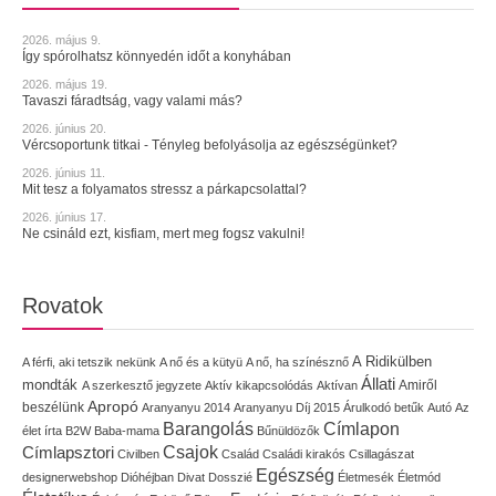
2026. május 9.
Így spórolhatsz könnyedén időt a konyhában
2026. május 19.
Tavaszi fáradtság, vagy valami más?
2026. június 20.
Vércsoportunk titkai - Tényleg befolyásolja az egészségünket?
2026. június 11.
Mit tesz a folyamatos stressz a párkapcsolattal?
2026. június 17.
Ne csináld ezt, kisfiam, mert meg fogsz vakulni!
Rovatok
A Ridikülben
A férfi, aki tetszik nekünk
A nő és a kütyü
A nő, ha színésznő
Állati
mondták
Amiről
A szerkesztő jegyzete
Aktív kikapcsolódás
Aktívan
Apropó
beszélünk
Aranyanyu 2014
Aranyanyu Díj 2015
Árulkodó betűk
Autó
Az
Címlapon
Barangolás
élet írta
B2W
Baba-mama
Bűnüldözők
Címlapsztori
Csajok
Civilben
Család
Családi kirakós
Csillagászat
Egészség
designerwebshop
Dióhéjban
Divat
Dosszié
Életmesék
Életmód