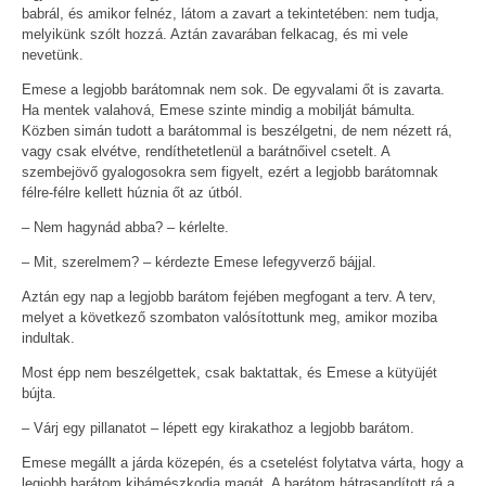
babrál, és amikor felnéz, látom a zavart a tekintetében: nem tudja,
melyikünk szólt hozzá. Aztán zavarában felkacag, és mi vele
nevetünk.
Emese a legjobb barátomnak nem sok. De egyvalami őt is zavarta.
Ha mentek valahová, Emese szinte mindig a mobilját bámulta.
Közben simán tudott a barátommal is beszélgetni, de nem nézett rá,
vagy csak elvétve, rendíthetetlenül a barátnőivel csetelt. A
szembejövő gyalogosokra sem figyelt, ezért a legjobb barátomnak
félre-félre kellett húznia őt az útból.
– Nem hagynád abba? – kérlelte.
– Mit, szerelmem? – kérdezte Emese lefegyverző bájjal.
Aztán egy nap a legjobb barátom fejében megfogant a terv. A terv,
melyet a következő szombaton valósítottunk meg, amikor moziba
indultak.
Most épp nem beszélgettek, csak baktattak, és Emese a kütyüjét
bújta.
– Várj egy pillanatot – lépett egy kirakathoz a legjobb barátom.
Emese megállt a járda közepén, és a csetelést folytatva várta, hogy a
legjobb barátom kibámészkodja magát. A barátom hátrasandított rá a