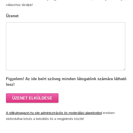
válaszhoz tároljuk!
Üzenet
Figyelem! Az ide beírt szöveg minden látogatónk számára látható
lesz!
ÜZENET ELKÜLDÉSE
A ridikulmagazin.hu site adminisztrációs és moderálási alapelveibol
eredoen
elofordulhat késés a beküldés és a megjelenés között!