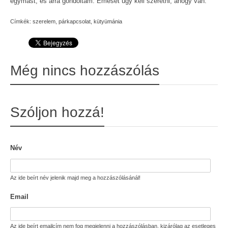
egymást, és arra gondoltam: Emesét úgy kell szeretni, ahogy van.
Címkék:
szerelem
,
párkapcsolat
,
kütyümánia
Még nincs hozzászólás
Szóljon hozzá!
Név
Az ide beírt név jelenik majd meg a hozzászólásánál!
Email
Az ide beírt emailcím nem fog megjelenni a hozzászólásban, kizárólag az esetleges