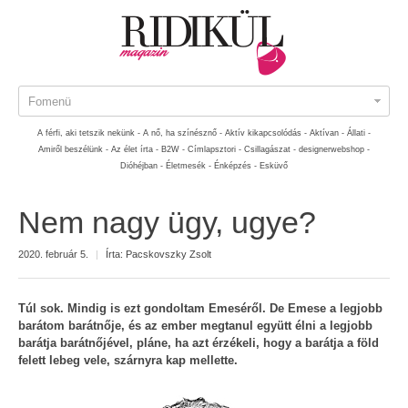
Fomenü
A férfi, aki tetszik nekünk -
A nő, ha színésznő -
Aktív kikapcsolódás -
Aktívan -
Állati -
Amiről beszélünk -
Az élet írta -
B2W -
Címlapsztori -
Csillagászat -
designerwebshop -
Dióhéjban -
Életmesék -
Énképzés -
Esküvő
Nem nagy ügy, ugye?
2020. február 5.
|
Írta:
Pacskovszky Zsolt
Túl sok. Mindig is ezt gondoltam Emeséről. De Emese a legjobb
barátom barátnője, és az ember megtanul együtt élni a legjobb
barátja barátnőjével, pláne, ha azt érzékeli, hogy a barátja a föld
felett lebeg vele, szárnyra kap mellette.