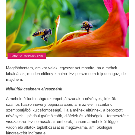
Fotó: Shutterstock.com
Megdöbbentem, amikor valaki egyszer azt mondta, ha a méhek
kihalnának, minden élőlény kihalna. Ez persze nem teljesen igaz, de
majdnem.
Nélkülük csaknem elvesznénk
A méhek létfontosságú szerepet játszanak a növények, köztük
számos haszonnövény beporzásában, ami az élelmiszerlánc
szempontjából kulcsfontosságú. Ha a méhek eltűnnek, a beporzott
növények – például gyümölcsök, diófélék és zöldségek – termesztése
visszaesne. Ez nemcsak az emberek, hanem a méhektől függő
vadon élő állatok táplálkozását is megzavarná, ami ökológiai
láncreakciót indítana el.