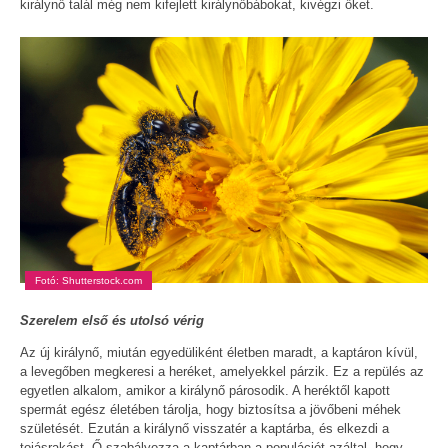
királynő talál még nem kifejlett királynőbábokat, kivégzi őket.
Fotó: Shutterstock.com
Szerelem első és utolsó vérig
Az új királynő, miután egyedüliként életben maradt, a kaptáron kívül,
a levegőben megkeresi a heréket, amelyekkel párzik. Ez a repülés az
egyetlen alkalom, amikor a királynő párosodik. A heréktől kapott
spermát egész életében tárolja, hogy biztosítsa a jövőbeni méhek
születését. Ezután a királynő visszatér a kaptárba, és elkezdi a
tojásrakást. Ő szabályozza a kaptárban a populációt azáltal, hogy