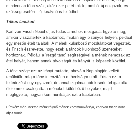
mindennap több száz, akár ezer petét rak le, amiből új dolgozók, és –
szükség esetén – új királynő is fejlődhet.
Titkos tánckód
Karl von Frisch Nobel-díjas tudós a méhek mozgását figyelte meg,
amikor visszatértek a kaptárhoz, miután egy bizonyos helyen, például
egy mezőn ételt találtak. A méhek különböző mozdulatokat végeztek,
és Frisch észrevette, hogy ezek a táncok különböző üzeneteket
hordoznak. Például a ’rezgő tánc’ segítségével a méhek nemcsak az
étel helyét, hanem annak távolságát és irányát is képesek közölni.
A tánc szöge azt az irányt mutatta, ahová a Nap alapján kellett
repülniük, míg a tánc intenzitása a távolságra utalt. Frisch ezt a
felfedezést egy egyszerű, de annál izgalmasabb kísérlettel igazolta:
élelemmel csalogatta a méheket különböző helyekre, majd
megfigyelte, hogyan kommunikálják ezt a kaptárban.
Címkék:
méh
,
nektár
,
méhkirálynő méhek kommunikációja
,
karl von frisch nobel-
díjas tudós