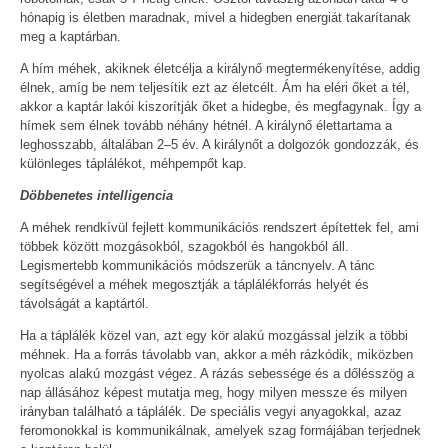
hónapig is életben maradnak, mivel a hidegben energiát takarítanak
meg a kaptárban.
A hím méhek, akiknek életcélja a királynő megtermékenyítése, addig
élnek, amíg be nem teljesítik ezt az életcélt. Ám ha eléri őket a tél,
akkor a kaptár lakói kiszorítják őket a hidegbe, és megfagynak. Így a
hímek sem élnek tovább néhány hétnél. A királynő élettartama a
leghosszabb, általában 2–5 év. A királynőt a dolgozók gondozzák, és
különleges táplálékot, méhpempőt kap.
Döbbenetes intelligencia
A méhek rendkívül fejlett kommunikációs rendszert építettek fel, ami
többek között mozgásokból, szagokból és hangokból áll.
Legismertebb kommunikációs módszerük a táncnyelv. A tánc
segítségével a méhek megosztják a táplálékforrás helyét és
távolságát a kaptártól.
Ha a táplálék közel van, azt egy kör alakú mozgással jelzik a többi
méhnek. Ha a forrás távolabb van, akkor a méh rázkódik, miközben
nyolcas alakú mozgást végez. A rázás sebessége és a dőlésszög a
nap állásához képest mutatja meg, hogy milyen messze és milyen
irányban található a táplálék. De speciális vegyi anyagokkal, azaz
feromonokkal is kommunikálnak, amelyek szag formájában terjednek