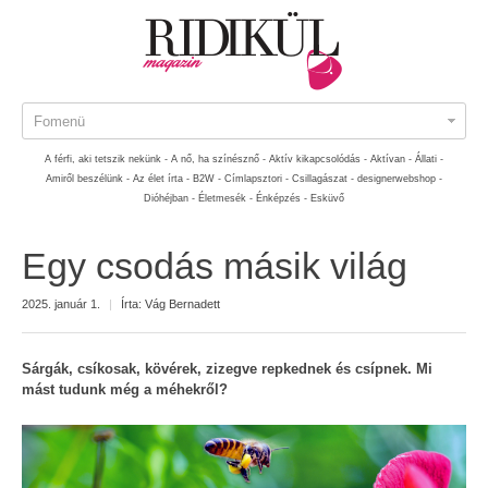
Fomenü
A férfi, aki tetszik nekünk -
A nő, ha színésznő -
Aktív kikapcsolódás -
Aktívan -
Állati -
Amiről beszélünk -
Az élet írta -
B2W -
Címlapsztori -
Csillagászat -
designerwebshop -
Dióhéjban -
Életmesék -
Énképzés -
Esküvő
Egy csodás másik világ
2025. január 1.
|
Írta:
Vág Bernadett
Sárgák, csíkosak, kövérek, zizegve repkednek és csípnek. Mi
mást tudunk még a méhekről?