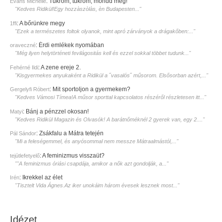
:
Tükröm, tükröm, mondd meg!
Evans Michelle
"Kedves Ridikül!Egy hozzàszòlàs, èn Budapesten..."
:
A bőrünkre megy
1ffi
"Ezek a természetes foltok olyanok, mint apró zárványok a drágakőben:..."
:
Érdi emlékek nyomában
oraveczné
"Még ilyen helytörténeti fevilágositás kell és ezzel sokkal többet tudunk..."
:
A zene ereje 2.
Fehérné Ildi
"Kisgyermekes anyukaként a Ridikül a ˝vasalós˝ műsorom. Elsősorban azért,..."
:
Mit sportoljon a gyermekem?
Gergelyfi Róbert
"Kedves Vámosi Tímea!A műsor sporttal kapcsolatos részéről részletesen itt..."
:
Bánj a pénzzel okosan!
Matyi
"Kedves Ridikül Magazin és Olvasók! A barátnőméknél 2 gyerek van, egy 2...."
:
Zsákfalu a Mátra tetején
Pál Sándor
"Mi a feleségemmel, és anyósommal nem messze Mátraalmástól,..."
:
A feminizmus visszaüt?
tejútlefetyelő
""A feminizmus óriási csapdája, amikor a nők azt gondolják, a..."
:
Ikrekkel az élet
Irén
"Tisztelt Vida Ágnes.Az iker unokáim három évesek lesznek most..."
Idézet