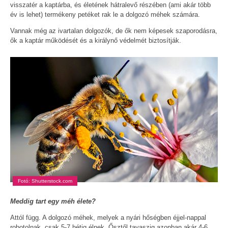
visszatér a kaptárba, és életének hátralevő részében (ami akár több
év is lehet) termékeny petéket rak le a dolgozó méhek számára.
Vannak még az ivartalan dolgozók, de ők nem képesek szaporodásra,
ők a kaptár működését és a királynő védelmét biztosítják.
Fotó: Shutterstock.com
Meddig tart egy méh élete?
Attól függ. A dolgozó méhek, melyek a nyári hőségben éjjel-nappal
robotolnak, csak 5-7 hétig élnek. Ősztől tavaszig azonban akár 4-6