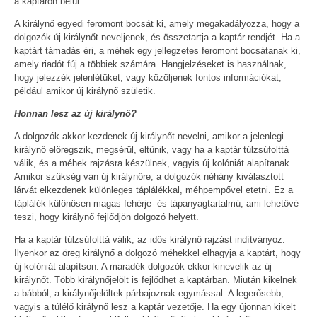
a kaptáron belül.
A királynő egyedi feromont bocsát ki, amely megakadályozza, hogy a
dolgozók új királynőt neveljenek, és összetartja a kaptár rendjét. Ha a
kaptárt támadás éri, a méhek egy jellegzetes feromont bocsátanak ki,
amely riadót fúj a többiek számára. Hangjelzéseket is használnak,
hogy jelezzék jelenlétüket, vagy közöljenek fontos információkat,
például amikor új királynő születik.
Honnan lesz az új királynő?
A dolgozók akkor kezdenek új királynőt nevelni, amikor a jelenlegi
királynő elöregszik, megsérül, eltűnik, vagy ha a kaptár túlzsúfolttá
válik, és a méhek rajzásra készülnek, vagyis új kolóniát alapítanak.
Amikor szükség van új királynőre, a dolgozók néhány kiválasztott
lárvát elkezdenek különleges táplálékkal, méhpempővel etetni. Ez a
táplálék különösen magas fehérje- és tápanyagtartalmú, ami lehetővé
teszi, hogy királynő fejlődjön dolgozó helyett.
Ha a kaptár túlzsúfolttá válik, az idős királynő rajzást indítványoz.
Ilyenkor az öreg királynő a dolgozó méhekkel elhagyja a kaptárt, hogy
új kolóniát alapítson. A maradék dolgozók ekkor kinevelik az új
királynőt. Több királynőjelölt is fejlődhet a kaptárban. Miután kikelnek
a bábból, a királynőjelöltek párbajoznak egymással. A legerősebb,
vagyis a túlélő királynő lesz a kaptár vezetője. Ha egy újonnan kikelt