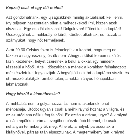
Képzelj csak el egy téli méhet!
Azt gondolhatnánk, egy újságcikknek mindig aktuálisnak kell lenni,
így teljesen haszontalan télen a méhecskékről írni, hiszen azok
alszanak. Egy csodát alszanak! Dolguk van! Fűteni kell a kaptárt!
Összegyűlnek a méhkirálynő körül, köröket alkotnak, és rázzák a
szárnyukat, hogy hőt termeljenek.
Akár 20-30 Celsius-fokra is felmelegítik a kaptárt, hogy meg ne
fázzon a nagyasszony, és ők sem. Ahogy a külső körben riszálók
fázni kezdenek, helyet cserélnek a belül állókkal, így mindenki
részesül a hőből. A téli időszakban a méhek a korábban felhalmozott
mézkészleteket fogyasztják. A begyűjtött nektárt a kaptárba viszik, és
ott mézzé alakítják, amiből télen, a nektárhiányos hónapokban
lakmároznak.
Hogy készül a kisméhecske?
A méhbabát nem a gólya hozza. És nem is akárkinek lehet
méhbabája. Utódot ugyanis csak a méhkirálynő hozhat a világra, és
ez az utód apa nélkül fog felnőni. Ez aztán a dráma, ugye? A királynő
a ’nászrepülés’ során a levegőben párzik több hímmel, de csak
néhányan termékenyítik meg. A herék, amelyek párosodnak a
királynővel, párzás után elpusztulnak. A megtermékenyített királynő