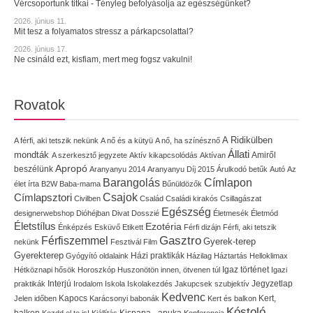
Vércsoportunk titkai - Tényleg befolyásolja az egészségünket?
2026. június 11.
Mit tesz a folyamatos stressz a párkapcsolattal?
2026. június 17.
Ne csináld ezt, kisfiam, mert meg fogsz vakulni!
Rovatok
A Ridikülben
A férfi, aki tetszik nekünk
A nő és a kütyü
A nő, ha színésznő
Állati
mondták
Amiről
A szerkesztő jegyzete
Aktív kikapcsolódás
Aktívan
Apropó
beszélünk
Aranyanyu 2014
Aranyanyu Díj 2015
Árulkodó betűk
Autó
Az
Címlapon
Barangolás
élet írta
B2W
Baba-mama
Bűnüldözők
Címlapsztori
Csajok
Civilben
Család
Családi kirakós
Csillagászat
Egészség
designerwebshop
Dióhéjban
Divat
Dosszié
Életmesék
Életmód
Életstílus
Ezotéria
Énképzés
Esküvő
Etikett
Férfi dizájn
Férfi, aki tetszik
Gasztro
Férfiszemmel
Gyerek-terep
nekünk
Fesztivál
Film
Gyerekterep
Házi praktikák
Gyógyító oldalaink
Házilag
Háztartás
Helloklimax
Igaz történet
Hétköznapi hősök
Horoszkóp
Huszonötön innen, ötvenen túl
Igazi
Interjú
Jegyzetlap
praktikák
Irodalom
Iskola
Iskolakezdés
Jakupcsek szubjektív
Kedvenc
Kapocs
Kert,
Jelen időben
Karácsonyi babonák
Kert és balkon
Kóstoló
Kispapa - apuka