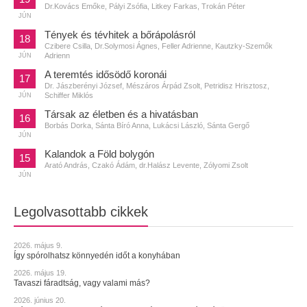
Dr.Kovács Emőke, Pályi Zsófia, Litkey Farkas, Trokán Péter
JÚN
Tények és tévhitek a bőrápolásról
18
Czibere Csilla, Dr.Solymosi Ágnes, Feller Adrienne, Kautzky-Szemők
Adrienn
JÚN
A teremtés idősödő koronái
17
Dr. Jászberényi József, Mészáros Árpád Zsolt, Petridisz Hrisztosz,
Schiffer Miklós
JÚN
Társak az életben és a hivatásban
16
Borbás Dorka, Sánta Bíró Anna, Lukácsi László, Sánta Gergő
JÚN
Kalandok a Föld bolygón
15
Arató András, Czakó Ádám, dr.Halász Levente, Zólyomi Zsolt
JÚN
Legolvasottabb cikkek
2026. május 9.
Így spórolhatsz könnyedén időt a konyhában
2026. május 19.
Tavaszi fáradtság, vagy valami más?
2026. június 20.