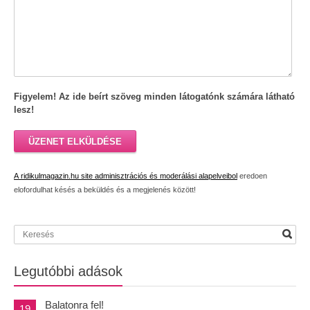
Figyelem! Az ide beírt szöveg minden látogatónk számára látható
lesz!
ÜZENET ELKÜLDÉSE
A ridikulmagazin.hu site adminisztrációs és moderálási alapelveibol
eredoen
elofordulhat késés a beküldés és a megjelenés között!
Legutóbbi adások
Balatonra fel!
19