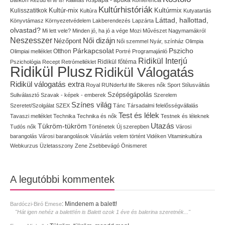
balkon
Kezdd el te is!
Kiállítás
Konferencia
Kultúrhistóriák
Kultúr-mix
Kulisszatitkok
Kultúrmix
Kultúra
Kutyatartás
Láttad, hallottad,
Könyvtámasz
Környezetvédelem
Lakberendezés
Lapzárta
olvastad?
Mi lett vele?
Minden jó, ha jó a vége
Mozi
Művészet
Nagymamákról
Neszesszer
Női dizájn
Nézőpont
Női szemmel
Nyár, színház
Olimpia
Pszicho
Párkapcsolat
Olimpiai melléklet
Otthon
Portré
Programajánló
Ridikül Interjú
Pszichológia
Recept
Retrómelléklet
Ridikül főtéma
Ridikül Plusz
Ridikül Válogatás
Ridikül válogatás extra
Royal
RUNderful life
Sikeres nők
Sport
Stílusváltás
Szépségápolás
Suliválasztó
Szavak - képek - emberek
Szerelem
Színes világ
Szeretet/Szolgálat
SZEX
Tánc
Társadalmi felelősségvállalás
Test és lélek
Tavaszi melléklet
Technika
Technika és nők
Testnek és léleknek
Utazás
Tükröm-tükröm
Tudós nők
Történetek
Új szerepben
Városi
barangolás
Városi barangolások
Vásárlás
velem történt
Vidéken
Vitaminkultúra
Webkurzus
Üzletasszony
Zene
Zsebbevágó
Önismeret
A legutóbbi kommentek
:
Mindenem a balett!
Bardóczi-Biró Emese
"Hát igen nehéz a balett!én is Balett ozok 1 éve és balerina szeretnék..."