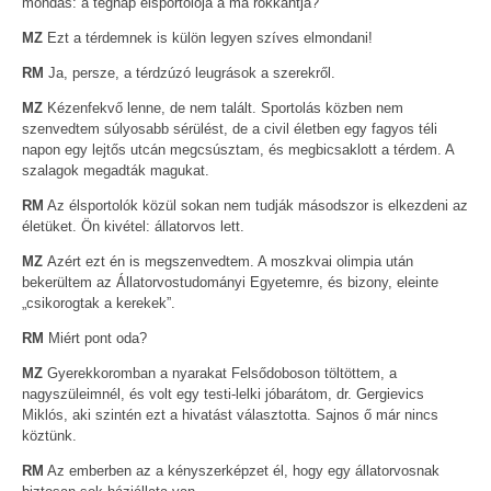
mondás: a tegnap élsportolója a ma rokkantja?
MZ
Ezt a térdemnek is külön legyen szíves elmondani!
RM
Ja, persze, a térdzúzó leugrások a szerekről.
MZ
Kézenfekvő lenne, de nem talált. Sportolás közben nem
szenvedtem súlyosabb sérülést, de a civil életben egy fagyos téli
napon egy lejtős utcán megcsúsztam, és megbicsaklott a térdem. A
szalagok megadták magukat.
RM
Az élsportolók közül sokan nem tudják másodszor is elkezdeni az
életüket. Ön kivétel: állatorvos lett.
MZ
Azért ezt én is megszenvedtem. A moszkvai olimpia után
bekerültem az Állatorvostudományi Egyetemre, és bizony, eleinte
„csikorogtak a kerekek”.
RM
Miért pont oda?
MZ
Gyerekkoromban a nyarakat Felsődoboson töltöttem, a
nagyszüleimnél, és volt egy testi-lelki jóbarátom, dr. Gergievics
Miklós, aki szintén ezt a hivatást választotta. Sajnos ő már nincs
köztünk.
RM
Az emberben az a kényszerképzet él, hogy egy állatorvosnak