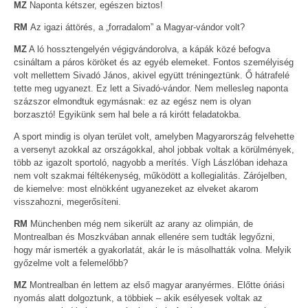
MZ
Naponta kétszer, egészen biztos!
RM
Az igazi áttörés, a „forradalom” a Magyar-vándor volt?
MZ
A ló hossztengelyén végigvándorolva, a kápák közé befogva
csináltam a páros köröket és az egyéb elemeket. Fontos személyiség
volt mellettem Sivadó János, akivel együtt tréningeztünk. Ő hátrafelé
tette meg ugyanezt. Ez lett a Sivadó-vándor. Nem mellesleg naponta
százszor elmondtuk egymásnak: ez az egész nem is olyan
borzasztó! Egyikünk sem hal bele a rá kirótt feladatokba.
A sport mindig is olyan terület volt, amelyben Magyarország felvehette
a versenyt azokkal az országokkal, ahol jobbak voltak a körülmények,
több az igazolt sportoló, nagyobb a merítés. Vígh Lászlóban idehaza
nem volt szakmai féltékenység, működött a kollegialitás. Zárójelben,
de kiemelve: most elnökként ugyanezeket az elveket akarom
visszahozni, megerősíteni.
RM
Münchenben még nem sikerült az arany az olimpián, de
Montrealban és Moszkvában annak ellenére sem tudták legyőzni,
hogy már ismerték a gyakorlatát, akár le is másolhatták volna. Melyik
győzelme volt a felemelőbb?
MZ
Montrealban én lettem az első magyar aranyérmes. Előtte óriási
nyomás alatt dolgoztunk, a többiek – akik esélyesek voltak az