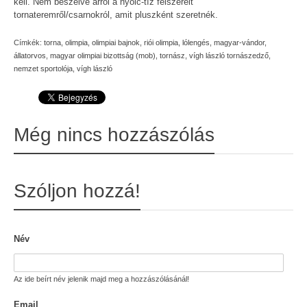
kell. Nem beszélve arról a nyolc-tíz felszerelt
tornateremről/csarnokról, amit pluszként szeretnék.
Címkék:
torna
,
olimpia
,
olimpiai bajnok
,
riói olimpia
,
lólengés
,
magyar-vándor
,
állatorvos
,
magyar olimpiai bizottság (mob)
,
tornász
,
vígh lászló tornászedző
,
nemzet sportolója
,
vígh lászló
Még nincs hozzászólás
Szóljon hozzá!
Név
Az ide beírt név jelenik majd meg a hozzászólásánál!
Email