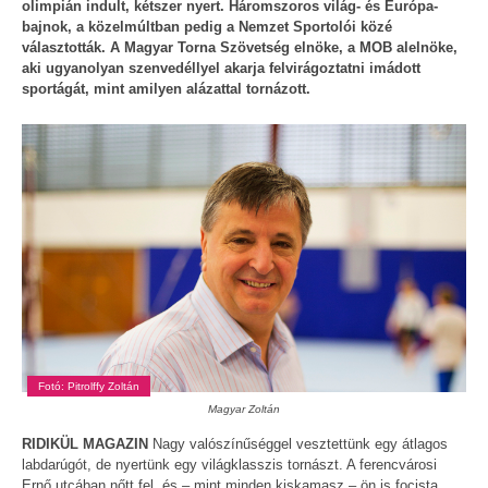
olimpián indult, kétszer nyert. Háromszoros világ- és Európa-
bajnok, a közelmúltban pedig a Nemzet Sportolói közé
választották. A Magyar Torna Szövetség elnöke, a MOB alelnöke,
aki ugyanolyan szenvedéllyel akarja felvirágoztatni imádott
sportágát, mint amilyen alázattal tornázott.
Fotó: Pitrolffy Zoltán
Magyar Zoltán
RIDIKÜL MAGAZIN
Nagy valószínűséggel vesztettünk egy átlagos
labdarúgót, de nyertünk egy világklasszis tornászt. A ferencvárosi
Ernő utcában nőtt fel, és – mint minden kiskamasz – ön is focista