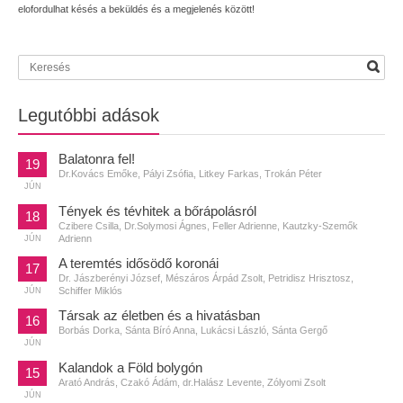
elofordulhat késés a beküldés és a megjelenés között!
Legutóbbi adások
Balatonra fel!
19
Dr.Kovács Emőke, Pályi Zsófia, Litkey Farkas, Trokán Péter
JÚN
Tények és tévhitek a bőrápolásról
18
Czibere Csilla, Dr.Solymosi Ágnes, Feller Adrienne, Kautzky-Szemők
Adrienn
JÚN
A teremtés idősödő koronái
17
Dr. Jászberényi József, Mészáros Árpád Zsolt, Petridisz Hrisztosz,
Schiffer Miklós
JÚN
Társak az életben és a hivatásban
16
Borbás Dorka, Sánta Bíró Anna, Lukácsi László, Sánta Gergő
JÚN
Kalandok a Föld bolygón
15
Arató András, Czakó Ádám, dr.Halász Levente, Zólyomi Zsolt
JÚN