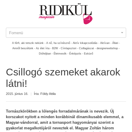
Fomenü
A férfi, aki tetszik nekünk -
A nő, ha színésznő -
Aktív kikapcsolódás -
Aktívan -
Állati -
Amiről beszélünk -
Az élet írta -
B2W -
Címlapsztori -
Csillagászat -
designerwebshop -
Dióhéjban -
Életmesék -
Énképzés -
Esküvő
Csillogó szemeket akarok
látni!
2015. június 16.
|
Írta:
Földy Attila
Tornászkörökben a lólengés forradalmárának is nevezik. Új
korszakot nyitott a minden korábbinál dinamikusabb elemmel, a
Magyar-vándorral, amit a tornasport hagyományai szerint a
gyakorlat megalkotójáról neveztek el. Magyar Zoltán három