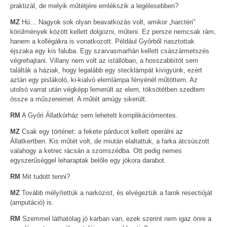
praktizál, de melyik műtétjére emlékszik a legélesebben?
MZ
Hú… Nagyok sok olyan beavatkozás volt, amikor „harctéri”
körülmények között kellett dolgozni, műteni. Ez persze nemcsak rám,
hanem a kollégákra is vonatkozott. Például Győrből riasztottak
éjszaka egy kis faluba. Egy szarvasmarhán kellett császármetszés
végrehajtani. Villany nem volt az istállóban, a hosszabbítót sem
találták a háziak, hogy legalább egy stecklámpát kivigyünk, ezért
aztán egy pislákoló, ki-kialvó elemlámpa fényénél műtöttem. Az
utolsó varrat után végképp lemerült az elem, töksötétben szedtem
össze a műszereimet. A műtét amúgy sikerült.
RM
A Győri Állatkórház sem lehetett komplikációmentes.
MZ
Csak egy történet: a fekete párducot kellett operálni az
Állatkertben. Kis műtét volt, de miután elaltattuk, a farka átcsúszott
valahogy a ketrec rácsán a szomszédba. Ott pedig nemes
egyszerűséggel leharaptak belőle egy jókora darabot.
RM
Mit tudott tenni?
MZ
Tovább mélyítettük a narkózist, és elvégeztük a farok resectióját
(amputáció) is.
RM
Szemmel láthatólag jó karban van, ezek szerint nem igaz önre a