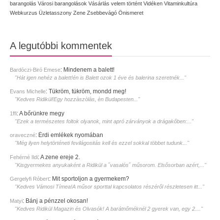
barangolás
Városi barangolások
Vásárlás
velem történt
Vidéken
Vitaminkultúra
Webkurzus
Üzletasszony
Zene
Zsebbevágó
Önismeret
A legutóbbi kommentek
:
Mindenem a balett!
Bardóczi-Biró Emese
"Hát igen nehéz a balett!én is Balett ozok 1 éve és balerina szeretnék..."
:
Tükröm, tükröm, mondd meg!
Evans Michelle
"Kedves Ridikül!Egy hozzàszòlàs, èn Budapesten..."
:
A bőrünkre megy
1ffi
"Ezek a természetes foltok olyanok, mint apró zárványok a drágakőben:..."
:
Érdi emlékek nyomában
oraveczné
"Még ilyen helytörténeti fevilágositás kell és ezzel sokkal többet tudunk..."
:
A zene ereje 2.
Fehérné Ildi
"Kisgyermekes anyukaként a Ridikül a ˝vasalós˝ műsorom. Elsősorban azért,..."
:
Mit sportoljon a gyermekem?
Gergelyfi Róbert
"Kedves Vámosi Tímea!A műsor sporttal kapcsolatos részéről részletesen itt..."
:
Bánj a pénzzel okosan!
Matyi
"Kedves Ridikül Magazin és Olvasók! A barátnőméknél 2 gyerek van, egy 2...."