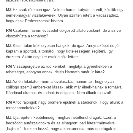
biztosan sok háziállata van.
MZ
Ez csak részben igaz. Nekem három kutyám is volt, köztük egy
német-magyar vizslakeverék. Olyan szinten értett a vadászathoz,
hogy csak Professzornak hívtam.
RM
Csaknem három évtizedet dolgozott állatorvosként, de a szíve
visszahúzta a tornához?
MZ
Kicsit talán közhelyesen hangzik, de igaz. Annyi szépet és jót
kaptam a sporttól, a tornától, hogy kötelességem segíteni, így
éreztem. Aztán egyszer csak elnök lettem…
RM
Visszapörgetve az idő kerekét: meglátja a gyerekekben a
tehetséget, ahogyan annak idején Harmath tanár úr látta?
MZ
Az én feladatom nem a kiválasztás, hanem az, hogy olyan
csillogó szemű embereket lássak, akik már élnek-halnak a tornáért.
Ráadásul akarnak és tudnak is dolgozni. Nem állunk rosszul!
RM
A focirajongók nagy örömére épülnek a stadionok. Hogy állunk a
tornacsarnokokkal?
MZ
Újat építeni képtelenség, megfizethetetlenül drágák. Ezért a
becsődölt autószalonokra és az elhagyott ipari létesítményekre
„hajtunk”. Teszem hozzá: nagy a konkurencia, más sportágak is