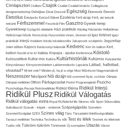
Címlapsztori
Csajok
Civilben
Család
Családi kirakós
Csillagászat
Egészség
designerwebshop
Dióhéjban
Divat
Dosszié
Életmesék
Életmód
Életstílus
Ezotéria
Énképzés
Esküvő
Etikett
Férfi dizájn
Férfi, aki tetszik
Gasztro
Férfiszemmel
Gyerek-terep
nekünk
Fesztivál
Film
Gyerekterep
Házi praktikák
Gyógyító oldalaink
Házilag
Háztartás
Helloklimax
Igaz történet
Hétköznapi hősök
Horoszkóp
Huszonötön innen, ötvenen túl
Igazi
Interjú
Jegyzetlap
praktikák
Irodalom
Iskola
Iskolakezdés
Jakupcsek szubjektív
Kedvenc
Kapocs
Kert,
Jelen időben
Karácsonyi babonák
Kert és balkon
Kóstoló
balkon
Kispapa - apuka
Kezdd el te is!
Kiállítás
Konferencia
Kultúrhistóriák
Kultúr-mix
Kulisszatitkok
Kultúrmix
Kultúra
Kutyatartás
Láttad, hallottad,
Könyvtámasz
Környezetvédelem
Lakberendezés
Lapzárta
olvastad?
Mi lett vele?
Minden jó, ha jó a vége
Mozi
Művészet
Nagymamákról
Neszesszer
Női dizájn
Nézőpont
Női szemmel
Nyár, színház
Olimpia
Pszicho
Párkapcsolat
Olimpiai melléklet
Otthon
Portré
Programajánló
Ridikül Interjú
Pszichológia
Recept
Retrómelléklet
Ridikül főtéma
Ridikül Plusz
Ridikül Válogatás
Ridikül válogatás extra
Royal
RUNderful life
Sikeres nők
Sport
Stílusváltás
Szépségápolás
Suliválasztó
Szavak - képek - emberek
Szerelem
Színes világ
Szeretet/Szolgálat
SZEX
Tánc
Társadalmi felelősségvállalás
Test és lélek
Tavaszi melléklet
Technika
Technika és nők
Testnek és léleknek
Utazás
Tükröm-tükröm
Tudós nők
Történetek
Új szerepben
Városi