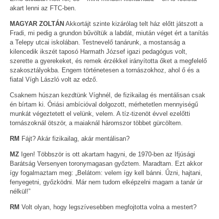
akart lenni az FTC-ben.
MAGYAR ZOLTÁN
Akkortájt szinte kizárólag telt ház előtt játszott a
Fradi, mi pedig a grundon bűvöltük a labdát, miután véget ért a tanítás
a Telepy utcai iskolában. Testnevelő tanárunk, a mostanság a
kilencedik ikszét taposó Harmath József igazi pedagógus volt,
szerette a gyerekeket, és remek érzékkel irányította őket a megfelelő
szakosztályokba. Engem történetesen a tornászokhoz, ahol ő és a
fiatal Vígh László volt az edző.
Csaknem húszan kezdtünk Víghnél, de fizikailag és mentálisan csak
én bírtam ki. Óriási ambícióval dolgozott, mérhetetlen mennyiségű
munkát végeztetett el velünk, velem. A tíz-tizenöt évvel ezelőtti
tornászoknál ötször, a maiaknál háromszor többet gürcöltem.
RM
Fájt? Akár fizikailag, akár mentálisan?
MZ
Igen! Többször is ott akartam hagyni, de 1970-ben az Ifjúsági
Barátság Versenyen toronymagasan győztem. Maradtam. Ezt akkor
így fogalmaztam meg: „Belátom: velem így kell bánni. Űzni, hajtani,
fenyegetni, győzködni. Már nem tudom elképzelni magam a tanár úr
nélkül!”
RM
Volt olyan, hogy legszívesebben megfojtotta volna a mestert?