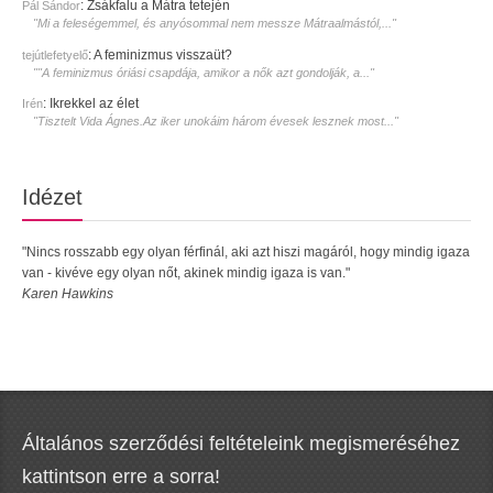
:
Zsákfalu a Mátra tetején
Pál Sándor
"Mi a feleségemmel, és anyósommal nem messze Mátraalmástól,..."
:
A feminizmus visszaüt?
tejútlefetyelő
""A feminizmus óriási csapdája, amikor a nők azt gondolják, a..."
:
Ikrekkel az élet
Irén
"Tisztelt Vida Ágnes.Az iker unokáim három évesek lesznek most..."
Idézet
"Nincs rosszabb egy olyan férfinál, aki azt hiszi magáról, hogy mindig igaza
van - kivéve egy olyan nőt, akinek mindig igaza is van."
Karen Hawkins
Általános szerződési feltételeink megismeréséhez
kattintson erre a sorra!