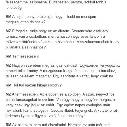
feleségemmel színházba. Budapesten, persze, sokkal több a
lehetőség.
RM
A neje mennyire tolerálja, hogy – hadd ne mondjam –
megszállottan dolgozik?
MZ
Elfogadja, tudja hogy ez az életem. Szerencsére csak egy
tornász van a családban, mert a huszonnégy éves lányom a
művészettörténetet választotta hivatásául. Visszakanyarodhatok egy
pillanatra a színházhoz?
RM
Természetesen!
MZ
Nagyon szeretem még az igazi cirkuszt. Egyszerűen lenyűgöz az
emberi teljesítmény. A mozgássorok egy része hasonlít a tornához,
teljesen beleélem magamat. Úgy szorítom a karfát, hogy csak na…
RM
Hol tud igazán kikapcsolódni?
MZ
A természetben. Az erdőben és a zöldben. A szűk, négy-öt fős
baráti társaságokat kedvelem. Van úgy, hogy elmegyünk horgászni,
vagy csak úgy járjuk az erdőt. Egy egész napos gyaloglás után
nekiállunk főzni, sütögetni. Csodás illatok terjengnek. A kutyák orrát
érdemes ilyenkor figyelni, valóságos tanulmány!
RM
Az állatoktól nem tud elszakadni. Harminc év után már nem