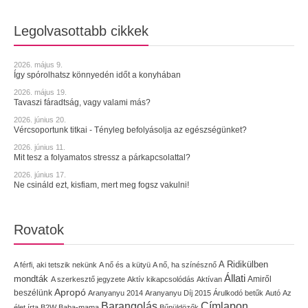
Legolvasottabb cikkek
2026. május 9.
Így spórolhatsz könnyedén időt a konyhában
2026. május 19.
Tavaszi fáradtság, vagy valami más?
2026. június 20.
Vércsoportunk titkai - Tényleg befolyásolja az egészségünket?
2026. június 11.
Mit tesz a folyamatos stressz a párkapcsolattal?
2026. június 17.
Ne csináld ezt, kisfiam, mert meg fogsz vakulni!
Rovatok
A Ridikülben
A férfi, aki tetszik nekünk
A nő és a kütyü
A nő, ha színésznő
Állati
mondták
Amiről
A szerkesztő jegyzete
Aktív kikapcsolódás
Aktívan
Apropó
beszélünk
Aranyanyu 2014
Aranyanyu Díj 2015
Árulkodó betűk
Autó
Az
Címlapon
Barangolás
élet írta
B2W
Baba-mama
Bűnüldözők