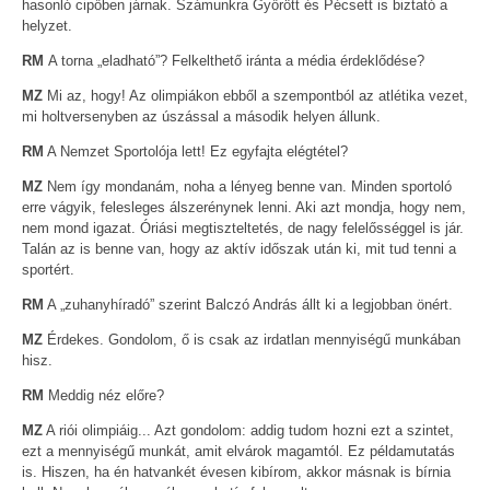
hasonló cipőben járnak. Számunkra Győrött és Pécsett is biztató a
helyzet.
RM
A torna „eladható”? Felkelthető iránta a média érdeklődése?
MZ
Mi az, hogy! Az olimpiákon ebből a szempontból az atlétika vezet,
mi holtversenyben az úszással a második helyen állunk.
RM
A Nemzet Sportolója lett! Ez egyfajta elégtétel?
MZ
Nem így mondanám, noha a lényeg benne van. Minden sportoló
erre vágyik, felesleges álszerénynek lenni. Aki azt mondja, hogy nem,
nem mond igazat. Óriási megtiszteltetés, de nagy felelősséggel is jár.
Talán az is benne van, hogy az aktív időszak után ki, mit tud tenni a
sportért.
RM
A „zuhanyhíradó” szerint Balczó András állt ki a legjobban önért.
MZ
Érdekes. Gondolom, ő is csak az irdatlan mennyiségű munkában
hisz.
RM
Meddig néz előre?
MZ
A riói olimpiáig... Azt gondolom: addig tudom hozni ezt a szintet,
ezt a mennyiségű munkát, amit elvárok magamtól. Ez példamutatás
is. Hiszen, ha én hatvankét évesen kibírom, akkor másnak is bírnia