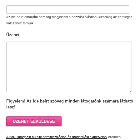
Az ide beírt emailcím nem fog megjelenni a hozzászólásban, kizárólag az esetleges
válaszhoz tároljuk!
Üzenet
Figyelem! Az ide beírt szöveg minden látogatónk számára látható
lesz!
ÜZENET ELKÜLDÉSE
A ridikulmagazin.hu site adminisztrációs és moderálási alapelveibol
eredoen