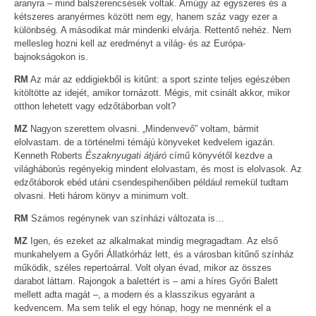
aranyra – mind balszerencsések voltak. Amúgy az egyszeres és a
kétszeres aranyérmes között nem egy, hanem száz vagy ezer a
különbség. A másodikat már mindenki elvárja. Rettentő nehéz. Nem
mellesleg hozni kell az eredményt a világ- és az Európa-
bajnokságokon is.
RM
Az már az eddigiekből is kitűnt: a sport szinte teljes egészében
kitöltötte az idejét, amikor tornázott. Mégis, mit csinált akkor, mikor
otthon lehetett vagy edzőtáborban volt?
MZ
Nagyon szerettem olvasni. „Mindenvevő” voltam, bármit
elolvastam. de a történelmi témájú könyveket kedvelem igazán.
Kenneth Roberts
Északnyugati átjáró
című könyvétől kezdve a
világháborús regényekig mindent elolvastam, és most is elolvasok. Az
edzőtáborok ebéd utáni csendespihenőiben például remekül tudtam
olvasni. Heti három könyv a minimum volt.
RM
Számos regénynek van színházi változata is…
MZ
Igen, és ezeket az alkalmakat mindig megragadtam. Az első
munkahelyem a Győri Állatkórház lett, és a városban kitűnő színház
működik, széles repertoárral. Volt olyan évad, mikor az összes
darabot láttam. Rajongok a balettért is – ami a híres Győri Balett
mellett adta magát –, a modern és a klasszikus egyaránt a
kedvencem. Ma sem telik el egy hónap, hogy ne mennénk el a