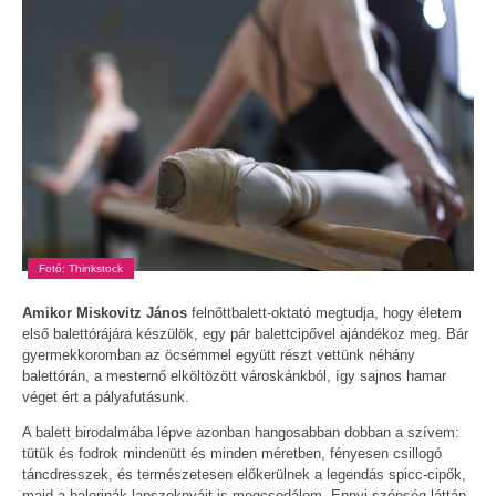
Fotó: Thinkstock
Amikor
Miskovitz János
felnőttbalett-oktató megtudja, hogy életem
első balettórájára készülök, egy pár balettcipővel ajándékoz meg. Bár
gyermekkoromban az öcsémmel együtt részt vettünk néhány
balettórán, a mesternő elköltözött városkánkból, így sajnos hamar
véget ért a pályafutásunk.
A balett birodalmába lépve azonban hangosabban dobban a szívem:
tütük és fodrok mindenütt és minden méretben, fényesen csillogó
táncdresszek, és természetesen előkerülnek a legendás spicc-cipők,
majd a balerinák lapszoknyáit is megcsodálom. Ennyi szépség láttán