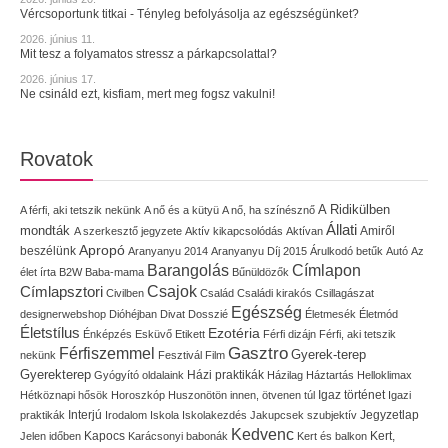
Vércsoportunk titkai - Tényleg befolyásolja az egészségünket?
2026. június 11.
Mit tesz a folyamatos stressz a párkapcsolattal?
2026. június 17.
Ne csináld ezt, kisfiam, mert meg fogsz vakulni!
Rovatok
A Ridikülben
A férfi, aki tetszik nekünk
A nő és a kütyü
A nő, ha színésznő
Állati
mondták
Amiről
A szerkesztő jegyzete
Aktív kikapcsolódás
Aktívan
Apropó
beszélünk
Aranyanyu 2014
Aranyanyu Díj 2015
Árulkodó betűk
Autó
Az
Címlapon
Barangolás
élet írta
B2W
Baba-mama
Bűnüldözők
Címlapsztori
Csajok
Civilben
Család
Családi kirakós
Csillagászat
Egészség
designerwebshop
Dióhéjban
Divat
Dosszié
Életmesék
Életmód
Életstílus
Ezotéria
Énképzés
Esküvő
Etikett
Férfi dizájn
Férfi, aki tetszik
Gasztro
Férfiszemmel
Gyerek-terep
nekünk
Fesztivál
Film
Gyerekterep
Házi praktikák
Gyógyító oldalaink
Házilag
Háztartás
Helloklimax
Igaz történet
Hétköznapi hősök
Horoszkóp
Huszonötön innen, ötvenen túl
Igazi
Interjú
Jegyzetlap
praktikák
Irodalom
Iskola
Iskolakezdés
Jakupcsek szubjektív
Kedvenc
Kapocs
Kert,
Jelen időben
Karácsonyi babonák
Kert és balkon