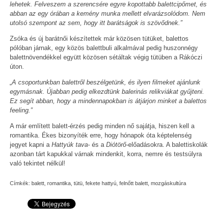
lehetek. Felveszem a szerencsére egyre kopottabb balettcipőmet, és
abban az egy órában a kemény munka mellett elvarázsolódom. Nem
utolsó szempont az sem, hogy itt barátságok is szövődnek.”
Zsóka és új barátnői készítettek már közösen tütüket, balettos
pólóban járnak, egy közös balettbuli alkalmával pedig huszonnégy
balettnövendékkel együtt közösen sétáltak végig tütüben a Rákóczi
úton.
„A csoportunkban balettről beszélgetünk, és ilyen filmeket ajánlunk
egymásnak. Újabban pedig elkezdtünk balerinás relikviákat gyűjteni.
Ez segít abban, hogy a mindennapokban is átjárjon minket a balettos
feeling.”
A már említett balett-érzés pedig minden nő sajátja, hiszen kell a
romantika. Ékes bizonyíték erre, hogy hónapok óta képtelenség
jegyet kapni a
Hattyúk tava
- és a
Diótörő-
előadásokra. A balettiskolák
azonban tárt kapukkal várnak mindenkit, korra, nemre és testsúlyra
való tekintet nélkül!
Címkék:
balett
,
romantika
,
tütü
,
fekete hattyú
,
felnőtt balett
,
mozgáskultúra