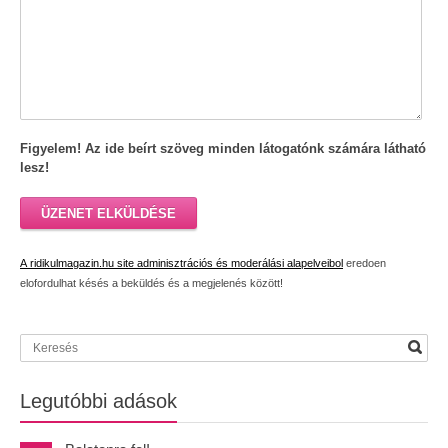
Figyelem! Az ide beírt szöveg minden látogatónk számára látható
lesz!
ÜZENET ELKÜLDÉSE
A ridikulmagazin.hu site adminisztrációs és moderálási alapelveibol
eredoen
elofordulhat késés a beküldés és a megjelenés között!
Legutóbbi adások