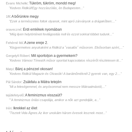
:
Tükröm, tükröm, mondd meg!
Evans Michelle
"Kedves Ridikül!Egy hozzàszòlàs, èn Budapesten..."
:
A bőrünkre megy
1ffi
"Ezek a természetes foltok olyanok, mint apró zárványok a drágakőben:..."
:
Érdi emlékek nyomában
oraveczné
"Még ilyen helytörténeti fevilágositás kell és ezzel sokkal többet tudunk..."
:
A zene ereje 2.
Fehérné Ildi
"Kisgyermekes anyukaként a Ridikül a ˝vasalós˝ műsorom. Elsősorban azért,..."
:
Mit sportoljon a gyermekem?
Gergelyfi Róbert
"Kedves Vámosi Tímea!A műsor sporttal kapcsolatos részéről részletesen itt..."
:
Bánj a pénzzel okosan!
Matyi
"Kedves Ridikül Magazin és Olvasók! A barátnőméknél 2 gyerek van, egy 2...."
:
Zsákfalu a Mátra tetején
Pál Sándor
"Mi a feleségemmel, és anyósommal nem messze Mátraalmástól,..."
:
A feminizmus visszaüt?
tejútlefetyelő
""A feminizmus óriási csapdája, amikor a nők azt gondolják, a..."
:
Ikrekkel az élet
Irén
"Tisztelt Vida Ágnes.Az iker unokáim három évesek lesznek most..."