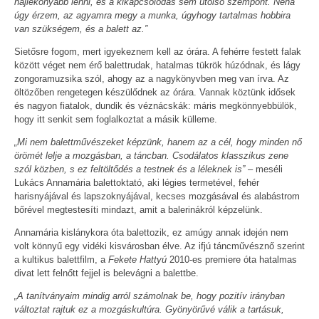
hajlékonyabb lenni, és a kikapcsolódás sem utolsó szempont. Néha
úgy érzem, az agyamra megy a munka, úgyhogy tartalmas hobbira
van szükségem, és a balett az.”
Sietősre fogom, mert igyekeznem kell az órára. A fehérre festett falak
között véget nem érő balettrudak, hatalmas tükrök húzódnak, és lágy
zongoramuzsika szól, ahogy az a nagykönyvben meg van írva. Az
öltözőben rengetegen készülődnek az órára. Vannak köztünk idősek
és nagyon fiatalok, dundik és véznácskák: máris megkönnyebbülök,
hogy itt senkit sem foglalkoztat a másik külleme.
„Mi nem balettművészeket képzünk, hanem az a cél, hogy minden nő
örömét lelje a mozgásban, a táncban. Csodálatos klasszikus zene
szól közben, s ez feltöltődés a testnek és a léleknek is”
– meséli
Lukács Annamária balettoktató, aki légies termetével, fehér
harisnyájával és lapszoknyájával, kecses mozgásával és alabástrom
bőrével megtestesíti mindazt, amit a balerinákról képzelünk.
Annamária kislánykora óta balettozik, ez amúgy annak idején nem
volt könnyű egy vidéki kisvárosban élve. Az ifjú táncművésznő szerint
a kultikus balettfilm, a
Fekete Hattyú
2010-es premiere óta hatalmas
divat lett felnőtt fejjel is belevágni a balettbe.
„A tanítványaim mindig arról számolnak be, hogy pozitív irányban
változtat rajtuk ez a mozgáskultúra. Gyönyörűvé válik a tartásuk,