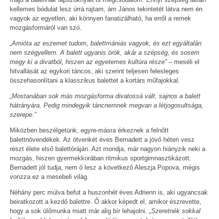
kellemes bódulat lesz úrrá rajtam, ám János tekintetét látva nem én
vagyok az egyetlen, aki könnyen fanatizálható, ha erről a remek
mozgásformáról van szó.
„Amióta az eszemet tudom, balettmániás vagyok, és ezt egyáltalán
nem szégyellem. A balett ugyanis örök, akár a szépség, és sosem
megy ki a divatból, hiszen az egyetemes kultúra része”
– meséli el
hitvallását az egykori táncos, aki szerint teljesen felesleges
összehasonlítani a klasszikus balettet a kortárs műfajokkal.
„Mostanában sok más mozgásforma divatossá vált, sajnos a balett
hátrányára. Pedig mindegyik táncnemnek megvan a létjogosultsága,
szerepe.”
Miközben beszélgetünk, egyre-másra érkeznek a felnőtt
balettnövendékek. Az ötvenkét éves Bernadett a jövő héten vesz
részt élete első balettóráján. Azt mondja, már nagyon hiányzik neki a
mozgás, hiszen gyermekkorában ritmikus sportgimnasztikázott.
Bernadett jól tudja, nem ő lesz a következő Aleszja Popova, mégis
vonzza ez a mesebeli világ.
Néhány perc múlva befut a huszonhét éves Adrienn is, aki ugyancsak
beiratkozott a kezdő balettre. Ő akkor képedt el, amikor észrevette,
hogy a sok ülőmunka miatt már alig bír lehajolni.
„Szeretnék sokkal