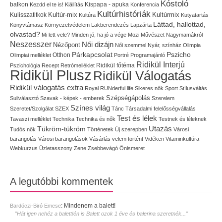
Kóstoló
balkon
Kispapa - apuka
Kezdd el te is!
Kiállítás
Konferencia
Kultúrhistóriák
Kultúr-mix
Kulisszatitkok
Kultúrmix
Kultúra
Kutyatartás
Láttad, hallottad,
Könyvtámasz
Környezetvédelem
Lakberendezés
Lapzárta
olvastad?
Mi lett vele?
Minden jó, ha jó a vége
Mozi
Művészet
Nagymamákról
Neszesszer
Női dizájn
Nézőpont
Női szemmel
Nyár, színház
Olimpia
Pszicho
Párkapcsolat
Olimpiai melléklet
Otthon
Portré
Programajánló
Ridikül Interjú
Pszichológia
Recept
Retrómelléklet
Ridikül főtéma
Ridikül Plusz
Ridikül Válogatás
Ridikül válogatás extra
Royal
RUNderful life
Sikeres nők
Sport
Stílusváltás
Szépségápolás
Suliválasztó
Szavak - képek - emberek
Szerelem
Színes világ
Szeretet/Szolgálat
SZEX
Tánc
Társadalmi felelősségvállalás
Test és lélek
Tavaszi melléklet
Technika
Technika és nők
Testnek és léleknek
Utazás
Tükröm-tükröm
Tudós nők
Történetek
Új szerepben
Városi
barangolás
Városi barangolások
Vásárlás
velem történt
Vidéken
Vitaminkultúra
Webkurzus
Üzletasszony
Zene
Zsebbevágó
Önismeret
A legutóbbi kommentek
:
Mindenem a balett!
Bardóczi-Biró Emese
"Hát igen nehéz a balett!én is Balett ozok 1 éve és balerina szeretnék..."