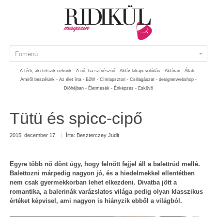
Fomenü
A férfi, aki tetszik nekünk -
A nő, ha színésznő -
Aktív kikapcsolódás -
Aktívan -
Állati -
Amiről beszélünk -
Az élet írta -
B2W -
Címlapsztori -
Csillagászat -
designerwebshop -
Dióhéjban -
Életmesék -
Énképzés -
Esküvő
Tütü és spicc-cipő
2015. december 17.
|
Írta:
Beszterczey Judit
Egyre több nő dönt úgy, hogy felnőtt fejjel áll a balettrúd mellé.
Balettozni márpedig nagyon jó, és a hiedelmekkel ellentétben
nem csak gyermekkorban lehet elkezdeni. Divatba jött a
romantika, a balerinák varázslatos világa pedig olyan klasszikus
értéket képvisel, ami nagyon is hiányzik ebből a világból.