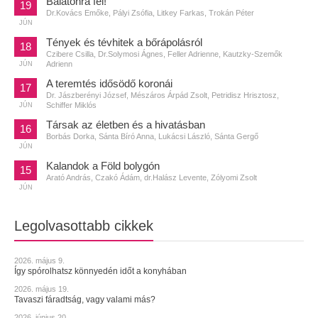
Balatonra fel!
19
Dr.Kovács Emőke, Pályi Zsófia, Litkey Farkas, Trokán Péter
JÚN
Tények és tévhitek a bőrápolásról
18
Czibere Csilla, Dr.Solymosi Ágnes, Feller Adrienne, Kautzky-Szemők
Adrienn
JÚN
A teremtés idősödő koronái
17
Dr. Jászberényi József, Mészáros Árpád Zsolt, Petridisz Hrisztosz,
Schiffer Miklós
JÚN
Társak az életben és a hivatásban
16
Borbás Dorka, Sánta Bíró Anna, Lukácsi László, Sánta Gergő
JÚN
Kalandok a Föld bolygón
15
Arató András, Czakó Ádám, dr.Halász Levente, Zólyomi Zsolt
JÚN
Legolvasottabb cikkek
2026. május 9.
Így spórolhatsz könnyedén időt a konyhában
2026. május 19.
Tavaszi fáradtság, vagy valami más?
2026. június 20.