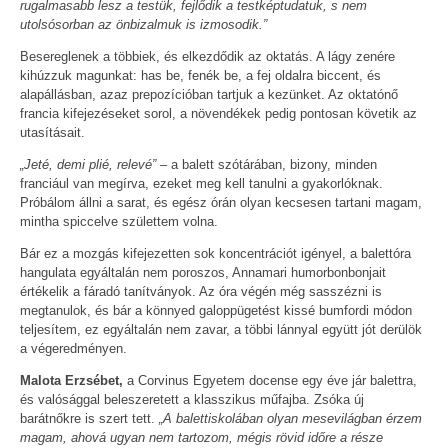
rugalmasabb lesz a testük, fejlődik a testképtudatuk, s nem
utolsósorban az önbizalmuk is izmosodik.”
Besereglenek a többiek, és elkezdődik az oktatás. A lágy zenére
kihúzzuk magunkat: has be, fenék be, a fej oldalra biccent, és
alapállásban, azaz prepozícióban tartjuk a kezünket. Az oktatónő
francia kifejezéseket sorol, a növendékek pedig pontosan követik az
utasításait.
„Jeté, demi plié, relevé” –
a balett szótárában, bizony, minden
franciául van megírva, ezeket meg kell tanulni a gyakorlóknak.
Próbálom állni a sarat, és egész órán olyan kecsesen tartani magam,
mintha spiccelve születtem volna.
Bár ez a mozgás kifejezetten sok koncentrációt igényel, a balettóra
hangulata egyáltalán nem poroszos, Annamari humorbonbonjait
értékelik a fáradó tanítványok. Az óra végén még sasszézni is
megtanulok, és bár a könnyed galoppügetést kissé bumfordi módon
teljesítem, ez egyáltalán nem zavar, a többi lánnyal együtt jót derülök
a végeredményen.
Malota Erzsébet,
a Corvinus Egyetem docense egy éve jár balettra,
és valósággal beleszeretett a klasszikus műfajba. Zsóka új
barátnőkre is szert tett.
„A balettiskolában olyan mesevilágban érzem
magam, ahová ugyan nem tartozom, mégis rövid időre a része