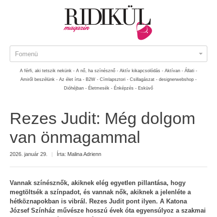
Fomenü
A férfi, aki tetszik nekünk -
A nő, ha színésznő -
Aktív kikapcsolódás -
Aktívan -
Állati -
Amiről beszélünk -
Az élet írta -
B2W -
Címlapsztori -
Csillagászat -
designerwebshop -
Dióhéjban -
Életmesék -
Énképzés -
Esküvő
Rezes Judit: Még dolgom
van önmagammal
2026. január 29.
|
Írta:
Malina Adrienn
Vannak színésznők, akiknek elég egyetlen pillantása, hogy
megtöltsék a színpadot, és vannak nők, akiknek a jelenléte a
hétköznapokban is vibrál. Rezes Judit pont ilyen. A Katona
József Színház művésze hosszú évek óta egyensúlyoz a szakmai