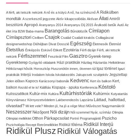
A Ridikülben
A férfi, aki tetszik nekünk
A nő és a kütyü
A nő, ha színésznő
Állati
mondták
Amiről
A szerkesztő jegyzete
Aktív kikapcsolódás
Aktívan
Apropó
beszélünk
Aranyanyu 2014
Aranyanyu Díj 2015
Árulkodó betűk
Autó
Az
Címlapon
Barangolás
élet írta
B2W
Baba-mama
Bűnüldözők
Címlapsztori
Csajok
Civilben
Család
Családi kirakós
Csillagászat
Egészség
designerwebshop
Dióhéjban
Divat
Dosszié
Életmesék
Életmód
Életstílus
Ezotéria
Énképzés
Esküvő
Etikett
Férfi dizájn
Férfi, aki tetszik
Gasztro
Férfiszemmel
Gyerek-terep
nekünk
Fesztivál
Film
Gyerekterep
Házi praktikák
Gyógyító oldalaink
Házilag
Háztartás
Helloklimax
Igaz történet
Hétköznapi hősök
Horoszkóp
Huszonötön innen, ötvenen túl
Igazi
Interjú
Jegyzetlap
praktikák
Irodalom
Iskola
Iskolakezdés
Jakupcsek szubjektív
Kedvenc
Kapocs
Kert,
Jelen időben
Karácsonyi babonák
Kert és balkon
Kóstoló
balkon
Kispapa - apuka
Kezdd el te is!
Kiállítás
Konferencia
Kultúrhistóriák
Kultúr-mix
Kulisszatitkok
Kultúrmix
Kultúra
Kutyatartás
Láttad, hallottad,
Könyvtámasz
Környezetvédelem
Lakberendezés
Lapzárta
olvastad?
Mi lett vele?
Minden jó, ha jó a vége
Mozi
Művészet
Nagymamákról
Neszesszer
Női dizájn
Nézőpont
Női szemmel
Nyár, színház
Olimpia
Pszicho
Párkapcsolat
Olimpiai melléklet
Otthon
Portré
Programajánló
Ridikül Interjú
Pszichológia
Recept
Retrómelléklet
Ridikül főtéma
Ridikül Plusz
Ridikül Válogatás