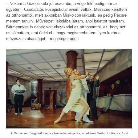
– Nekem a középiskola jut eszembe, a vége felé pedig már az
egyetem. Csodálatos középiskolai éveim voltak. Messzire kerültem
az otthonomtól, mert akkoriban Miskolcon laktunk, én pedig Pécsre
mentem tanulni. Művészeti iskolába jártam, ahol balettot tanultam.
Bármennyire is nehéz volt elszakadni az otthonomtól, az, hogy azt
csinálhattam, ami érdekel – hogy megismerhettem ilyen korán a
művészi szabadságot – rengeteget adott.
A Némacsend egy különleges Hamlet-értelmezés, amelyben Gertrúdot Rezes Judit