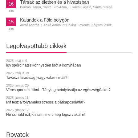
Társak az életben és a hivatásban
16
Borbás Dorka, Sánta Bíró Anna, Lukácsi László, Sánta Gergő
JÚN
Kalandok a Föld bolygón
15
Arató András, Czakó Ádám, dr.Halász Levente, Zólyomi Zsolt
JÚN
Legolvasottabb cikkek
2026. május 9.
Így spórolhatsz könnyedén időt a konyhában
2026. május 19.
Tavaszi fáradtság, vagy valami más?
2026. június 20.
Vércsoportunk titkai - Tényleg befolyásolja az egészségünket?
2026. június 11.
Mit tesz a folyamatos stressz a párkapcsolattal?
2026. június 17.
Ne csináld ezt, kisfiam, mert meg fogsz vakulni!
Rovatok