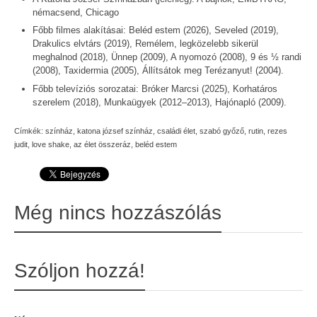
némacsend, Chicago
Főbb filmes alakításai: Beléd estem (2026), Seveled (2019),
Drakulics elvtárs (2019), Remélem, legközelebb sikerül
meghalnod (2018), Ünnep (2009), A nyomozó (2008), 9 és ½ randi
(2008), Taxidermia (2005), Állítsátok meg Terézanyut! (2004).
Főbb televíziós sorozatai: Bróker Marcsi (2025), Korhatáros
szerelem (2018), Munkaügyek (2012–2013), Hajónapló (2009).
Címkék:
színház
,
katona józsef színház
,
családi élet
,
szabó győző
,
rutin
,
rezes
judit
,
love shake
,
az élet összeráz
,
beléd estem
Még nincs hozzászólás
Szóljon hozzá!