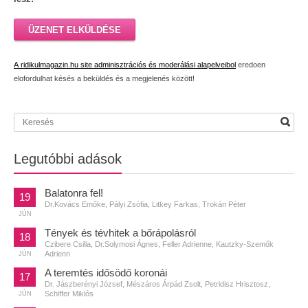
ÜZENET ELKÜLDÉSE
A ridikulmagazin.hu site adminisztrációs és moderálási alapelveibol
eredoen
elofordulhat késés a beküldés és a megjelenés között!
Legutóbbi adások
Balatonra fel!
19
Dr.Kovács Emőke, Pályi Zsófia, Litkey Farkas, Trokán Péter
JÚN
Tények és tévhitek a bőrápolásról
18
Czibere Csilla, Dr.Solymosi Ágnes, Feller Adrienne, Kautzky-Szemők
Adrienn
JÚN
A teremtés idősödő koronái
17
Dr. Jászberényi József, Mészáros Árpád Zsolt, Petridisz Hrisztosz,
Schiffer Miklós
JÚN