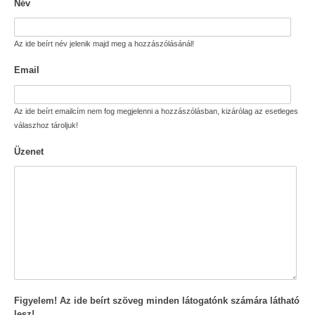
Név
Az ide beírt név jelenik majd meg a hozzászólásánál!
Email
Az ide beírt emailcím nem fog megjelenni a hozzászólásban, kizárólag az esetleges
válaszhoz tároljuk!
Üzenet
Figyelem! Az ide beírt szöveg minden látogatónk számára látható
lesz!