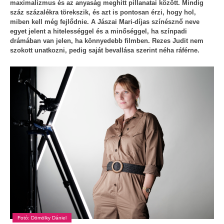
maximalizmus és az anyaság meghitt pillanatai között. Mindig
száz százalékra törekszik, és azt is pontosan érzi, hogy hol,
miben kell még fejlődnie. A Jászai Mari-díjas színésznő neve
egyet jelent a hitelességgel és a minőséggel, ha színpadi
drámában van jelen, ha könnyedebb filmben. Rezes Judit nem
szokott unatkozni, pedig saját bevallása szerint néha ráférne.
Fotó: Dömölky Dániel