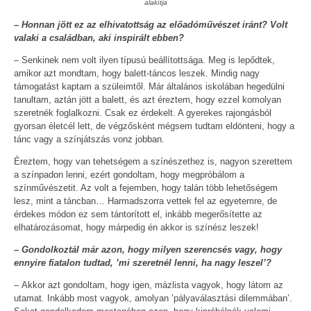
alakítja
– Honnan jött ez az elhivatottság az előadóművészet iránt? Volt
valaki a családban, aki inspirált ebben?
– Senkinek nem volt ilyen típusú beállítottsága. Meg is lepődtek,
amikor azt mondtam, hogy balett-táncos leszek. Mindig nagy
támogatást kaptam a szüleimtől. Már általános iskolában hegedülni
tanultam, aztán jött a balett, és azt éreztem, hogy ezzel komolyan
szeretnék foglalkozni. Csak ez érdekelt. A gyerekes rajongásból
gyorsan életcél lett, de végzősként mégsem tudtam eldönteni, hogy a
tánc vagy a színjátszás vonz jobban.
Éreztem, hogy van tehetségem a színészethez is, nagyon szerettem
a színpadon lenni, ezért gondoltam, hogy megpróbálom a
színművészetit. Az volt a fejemben, hogy talán több lehetőségem
lesz, mint a táncban… Harmadszorra vettek fel az egyetemre, de
érdekes módon ez sem tántorított el, inkább megerősítette az
elhatározásomat, hogy márpedig én akkor is színész leszek!
– Gondolkoztál már azon, hogy milyen szerencsés vagy, hogy
ennyire fiatalon tudtad, ’mi szeretnél lenni, ha nagy leszel’?
– Akkor azt gondoltam, hogy igen, mázlista vagyok, hogy látom az
utamat. Inkább most vagyok, amolyan ’pályaválasztási dilemmában’.