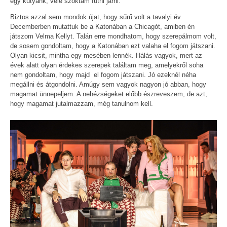
egy kutyánk, vele szoktam futni járni.
Biztos azzal sem mondok újat, hogy sűrű volt a tavalyi év.
Decemberben mutattuk be a Katonában a Chicagót, amiben én
játszom Velma Kellyt. Talán erre mondhatom, hogy szerepálmom volt,
de sosem gondoltam, hogy a Katonában ezt valaha el fogom játszani.
Olyan kicsit, mintha egy mesében lennék. Hálás vagyok, mert az
évek alatt olyan érdekes szerepek találtam meg, amelyekről soha
nem gondoltam, hogy majd el fogom játszani. Jó ezeknél néha
megállni és átgondolni. Amúgy sem vagyok nagyon jó abban, hogy
magamat ünnepeljem. A nehézségeket előbb észreveszem, de azt,
hogy magamat jutalmazzam, még tanulnom kell.