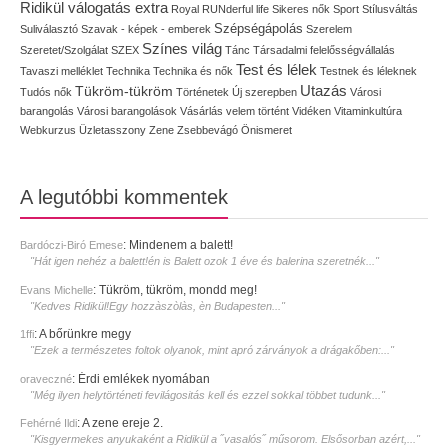
Ridikül válogatás extra
Royal
RUNderful life
Sikeres nők
Sport
Stílusváltás
Szépségápolás
Suliválasztó
Szavak - képek - emberek
Szerelem
Színes világ
Szeretet/Szolgálat
SZEX
Tánc
Társadalmi felelősségvállalás
Test és lélek
Tavaszi melléklet
Technika
Technika és nők
Testnek és léleknek
Utazás
Tükröm-tükröm
Tudós nők
Történetek
Új szerepben
Városi
barangolás
Városi barangolások
Vásárlás
velem történt
Vidéken
Vitaminkultúra
Webkurzus
Üzletasszony
Zene
Zsebbevágó
Önismeret
A legutóbbi kommentek
:
Mindenem a balett!
Bardóczi-Biró Emese
"Hát igen nehéz a balett!én is Balett ozok 1 éve és balerina szeretnék..."
:
Tükröm, tükröm, mondd meg!
Evans Michelle
"Kedves Ridikül!Egy hozzàszòlàs, èn Budapesten..."
:
A bőrünkre megy
1ffi
"Ezek a természetes foltok olyanok, mint apró zárványok a drágakőben:..."
:
Érdi emlékek nyomában
oraveczné
"Még ilyen helytörténeti fevilágositás kell és ezzel sokkal többet tudunk..."
:
A zene ereje 2.
Fehérné Ildi
"Kisgyermekes anyukaként a Ridikül a ˝vasalós˝ műsorom. Elsősorban azért,..."