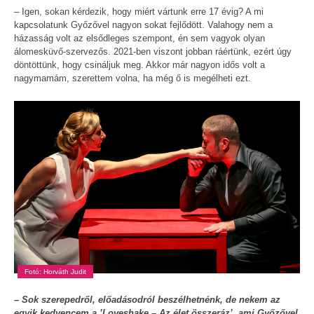
– Igen, sokan kérdezik, hogy miért vártunk erre 17 évig? A mi
kapcsolatunk Győzővel nagyon sokat fejlődött. Valahogy nem a
házasság volt az elsődleges szempont, én sem vagyok olyan
álomesküvő-szervezős. 2021-ben viszont jobban ráértünk, ezért úgy
döntöttünk, hogy csináljuk meg. Akkor már nagyon idős volt a
nagymamám, szerettem volna, ha még ő is megélheti ezt.
Fotó: Horváth Judit
– Sok szerepedről, előadásodról beszélhetnénk, de nekem az
egyik kedvencem a ’Loveshake – Az élet összeráz’, ami Győzővel