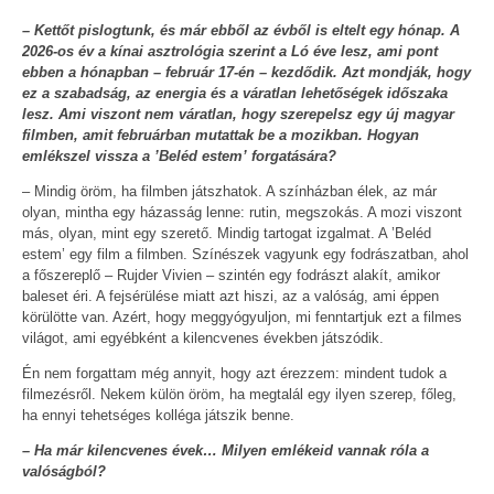
– Kettőt pislogtunk, és már ebből az évből is eltelt egy hónap. A
2026-os év a kínai asztrológia szerint a Ló éve lesz, ami pont
ebben a hónapban – február 17-én – kezdődik. Azt mondják, hogy
ez a szabadság, az energia és a váratlan lehetőségek időszaka
lesz. Ami viszont nem váratlan, hogy szerepelsz egy új magyar
filmben, amit februárban mutattak be a mozikban. Hogyan
emlékszel vissza a ’Beléd estem’ forgatására?
– Mindig öröm, ha filmben játszhatok. A színházban élek, az már
olyan, mintha egy házasság lenne: rutin, megszokás. A mozi viszont
más, olyan, mint egy szerető. Mindig tartogat izgalmat. A ’Beléd
estem’ egy film a filmben. Színészek vagyunk egy fodrászatban, ahol
a főszereplő – Rujder Vivien – szintén egy fodrászt alakít, amikor
baleset éri. A fejsérülése miatt azt hiszi, az a valóság, ami éppen
körülötte van. Azért, hogy meggyógyuljon, mi fenntartjuk ezt a filmes
világot, ami egyébként a kilencvenes években játszódik.
Én nem forgattam még annyit, hogy azt érezzem: mindent tudok a
filmezésről. Nekem külön öröm, ha megtalál egy ilyen szerep, főleg,
ha ennyi tehetséges kolléga játszik benne.
– Ha már kilencvenes évek… Milyen emlékeid vannak róla a
valóságból?