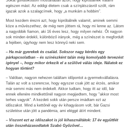
Sokat gondolkodom mostanában azon, hogy kipróbálnék valami
egészen mást. Az eddigi életem csak a színjátszásról szólt, rám
igazak azok a szalagcímek, hogy „a munkám a hobbim”.
Most kezdem érezni azt, hogy kipróbálnék valamit, aminek semmi
köze a művészethez, de még nem jöttem rá, hogy mi lenne az. Látom
a nagyobbik fiamon, aki 16 éves lesz, hogy milyen nehéz. Őt nagyon
sok minden érdekli, különböző irányok, még a színészet is megfordult
a fejében, úgyhogy nem lesz könnyű neki sem.
– Ha már gyerekek és család. Sokszor nagy kérdés egy
párkapcsolatban – és színészként talán még komolyabb tervezést
igényel –, hogy mikor érkezik el a szülővé válás ideje. Nálatok ez
hogyan történt?
– Valóban, nagyon nehezen találtam időpontot a gyermekvállalásra.
Talán az volt a szerencse, hogy egyszer csak jött az érzés, amikor
már semmi más nem érdekelt. Akkor tudtam, hogy itt az idő, bár
ennek ellenére mindkettőnél nagyon megijedtem, hogy "akkor most
terhes vagyok". A kezdeti sokk után persze imádtam ezt az
időszakot. Mind a kettőnél egy év kihagyásom volt, bár Gazsi
születése után jött a pandémia, ami eléggé átírt mindent.
– Viszont ezt az időszakot is jól kihasználtátok: 17 év együttlét
után összeházasodtatok Szabó Győzővel…