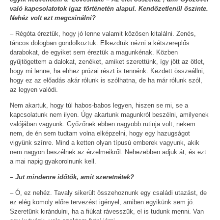
való kapcsolatotok igaz történetén alapul. Kendőzetlenül őszinte.
Nehéz volt ezt megcsinálni?
– Régóta éreztük, hogy jó lenne valamit közösen kitalálni. Zenés,
táncos dologban gondolkoztuk. Elkezdtük nézni a kétszereplős
darabokat, de egyiket sem éreztük a magunkénak. Közben
gyűjtögettem a dalokat, zenéket, amiket szerettünk, így jött az ötlet,
hogy mi lenne, ha ehhez prózai részt is tennénk. Kezdett összeállni,
hogy ez az előadás akár rólunk is szólhatna, de ha már rólunk szól,
az legyen valódi.
Nem akartuk, hogy túl habos-babos legyen, hiszen se mi, se a
kapcsolatunk nem ilyen. Úgy akartunk magunkról beszélni, amilyenek
valójában vagyunk. Győzőnek ebben nagyobb rutinja volt, nekem
nem, de én sem tudtam volna elképzelni, hogy egy hazugságot
vigyünk színre. Mind a ketten olyan típusú emberek vagyunk, akik
nem nagyon beszélnek az érzelmeikről. Nehezebben adjuk át, és ezt
a mai napig gyakorolnunk kell.
– Jut mindenre időtök, amit szeretnétek?
– Ó, ez nehéz. Tavaly sikerült összehoznunk egy családi utazást, de
ez elég komoly előre tervezést igényel, amiben egyikünk sem jó.
Szeretünk kirándulni, ha a fiúkat rávesszük, el is tudunk menni. Van