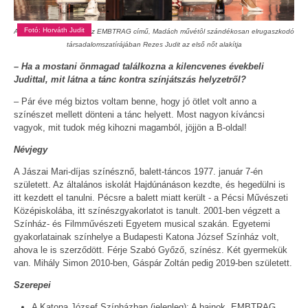
Fotó: Horváth Judit
A Katona József Színház EMBTRAG című, Madách művétôl szándékosan elrugaszkodó
társadalomszatírájában Rezes Judit az első nőt alakítja
– Ha a mostani önmagad találkozna a kilencvenes évekbeli
Judittal, mit látna a tánc kontra színjátszás helyzetről?
– Pár éve még biztos voltam benne, hogy jó ötlet volt anno a
színészet mellett dönteni a tánc helyett. Most nagyon kíváncsi
vagyok, mit tudok még kihozni magamból, jöjjön a B-oldal!
Névjegy
A Jászai Mari-díjas színésznő, balett-táncos 1977. január 7-én
született. Az általános iskolát Hajdúnánáson kezdte, és hegedülni is
itt kezdett el tanulni. Pécsre a balett miatt került - a Pécsi Művészeti
Középiskolába, itt színészgyakorlatot is tanult. 2001-ben végzett a
Színház- és Filmművészeti Egyetem musical szakán. Egyetemi
gyakorlatainak színhelye a Budapesti Katona József Színház volt,
ahova le is szerződött. Férje Szabó Győző, színész. Két gyermekük
van. Mihály Simon 2010-ben, Gáspár Zoltán pedig 2019-ben született.
Szerepei
A Katona József Színházban (jelenleg): A bajnok, EMBTRAG,