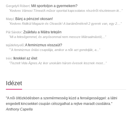
:
Mit sportoljon a gyermekem?
Gergelyfi Róbert
"Kedves Vámosi Tímea!A műsor sporttal kapcsolatos részéről részletesen itt..."
:
Bánj a pénzzel okosan!
Matyi
"Kedves Ridikül Magazin és Olvasók! A barátnőméknél 2 gyerek van, egy 2...."
:
Zsákfalu a Mátra tetején
Pál Sándor
"Mi a feleségemmel, és anyósommal nem messze Mátraalmástól,..."
:
A feminizmus visszaüt?
tejútlefetyelő
""A feminizmus óriási csapdája, amikor a nők azt gondolják, a..."
:
Ikrekkel az élet
Irén
"Tisztelt Vida Ágnes.Az iker unokáim három évesek lesznek most..."
Idézet
"A női öltözködésben a szemérmesség küzd a fenségességgel: a látni
engedett kincsekkel csupán célozgathat a rejtve maradt csodákra."
Anthony Capella