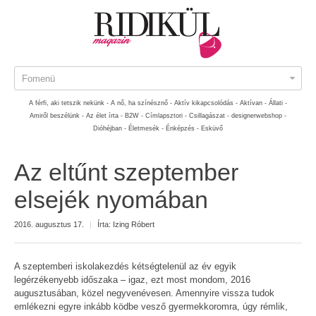
Fomenü
A férfi, aki tetszik nekünk -
A nő, ha színésznő -
Aktív kikapcsolódás -
Aktívan -
Állati -
Amiről beszélünk -
Az élet írta -
B2W -
Címlapsztori -
Csillagászat -
designerwebshop -
Dióhéjban -
Életmesék -
Énképzés -
Esküvő
Az eltűnt szeptember
elsejék nyomában
2016. augusztus 17.
|
Írta:
Izing Róbert
A szeptemberi iskolakezdés kétségtelenül az év egyik
legérzékenyebb időszaka – igaz, ezt most mondom, 2016
augusztusában, közel negyvenévesen. Amennyire vissza tudok
emlékezni egyre inkább ködbe vesző gyermekkoromra, úgy rémlik,