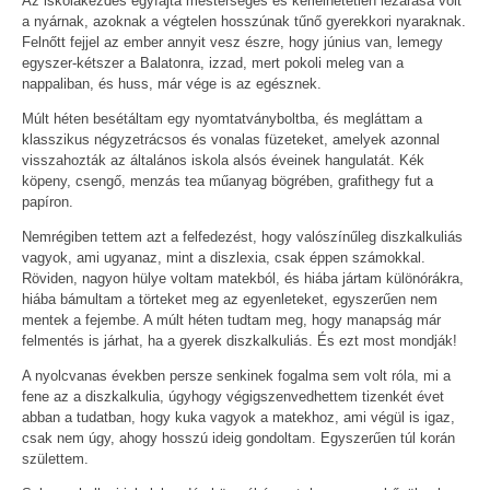
Az iskolakezdés egyfajta mesterséges és kérlelhetetlen lezárása volt
a nyárnak, azoknak a végtelen hosszúnak tűnő gyerekkori nyaraknak.
Felnőtt fejjel az ember annyit vesz észre, hogy június van, lemegy
egyszer-kétszer a Balatonra, izzad, mert pokoli meleg van a
nappaliban, és huss, már vége is az egésznek.
Múlt héten besétáltam egy nyomtatványboltba, és megláttam a
klasszikus négyzetrácsos és vonalas füzeteket, amelyek azonnal
visszahozták az általános iskola alsós éveinek hangulatát. Kék
köpeny, csengő, menzás tea műanyag bögrében, grafithegy fut a
papíron.
Nemrégiben tettem azt a felfedezést, hogy valószínűleg diszkalkuliás
vagyok, ami ugyanaz, mint a diszlexia, csak éppen számokkal.
Röviden, nagyon hülye voltam matekból, és hiába jártam különórákra,
hiába bámultam a törteket meg az egyenleteket, egyszerűen nem
mentek a fejembe. A múlt héten tudtam meg, hogy manapság már
felmentés is járhat, ha a gyerek diszkalkuliás. És ezt most mondják!
A nyolcvanas években persze senkinek fogalma sem volt róla, mi a
fene az a diszkalkulia, úgyhogy végigszenvedhettem tizenkét évet
abban a tudatban, hogy kuka vagyok a matekhoz, ami végül is igaz,
csak nem úgy, ahogy hosszú ideig gondoltam. Egyszerűen túl korán
születtem.