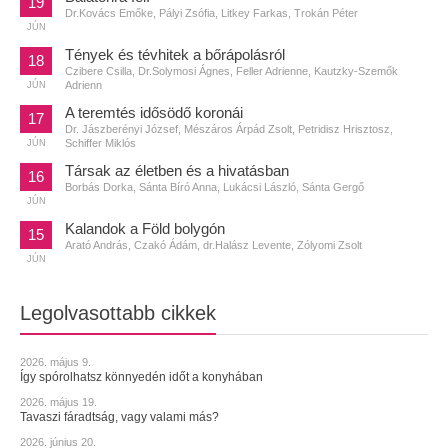
19
Dr.Kovács Emőke, Pályi Zsófia, Litkey Farkas, Trokán Péter
JÚN
Tények és tévhitek a bőrápolásról
18
Czibere Csilla, Dr.Solymosi Ágnes, Feller Adrienne, Kautzky-Szemők
Adrienn
JÚN
A teremtés idősödő koronái
17
Dr. Jászberényi József, Mészáros Árpád Zsolt, Petridisz Hrisztosz,
Schiffer Miklós
JÚN
Társak az életben és a hivatásban
16
Borbás Dorka, Sánta Bíró Anna, Lukácsi László, Sánta Gergő
JÚN
Kalandok a Föld bolygón
15
Arató András, Czakó Ádám, dr.Halász Levente, Zólyomi Zsolt
JÚN
Legolvasottabb cikkek
2026. május 9.
Így spórolhatsz könnyedén időt a konyhában
2026. május 19.
Tavaszi fáradtság, vagy valami más?
2026. június 20.