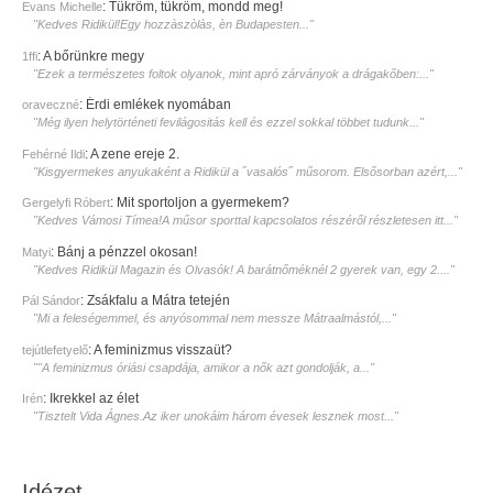
:
Tükröm, tükröm, mondd meg!
Evans Michelle
"Kedves Ridikül!Egy hozzàszòlàs, èn Budapesten..."
:
A bőrünkre megy
1ffi
"Ezek a természetes foltok olyanok, mint apró zárványok a drágakőben:..."
:
Érdi emlékek nyomában
oraveczné
"Még ilyen helytörténeti fevilágositás kell és ezzel sokkal többet tudunk..."
:
A zene ereje 2.
Fehérné Ildi
"Kisgyermekes anyukaként a Ridikül a ˝vasalós˝ műsorom. Elsősorban azért,..."
:
Mit sportoljon a gyermekem?
Gergelyfi Róbert
"Kedves Vámosi Tímea!A műsor sporttal kapcsolatos részéről részletesen itt..."
:
Bánj a pénzzel okosan!
Matyi
"Kedves Ridikül Magazin és Olvasók! A barátnőméknél 2 gyerek van, egy 2...."
:
Zsákfalu a Mátra tetején
Pál Sándor
"Mi a feleségemmel, és anyósommal nem messze Mátraalmástól,..."
:
A feminizmus visszaüt?
tejútlefetyelő
""A feminizmus óriási csapdája, amikor a nők azt gondolják, a..."
:
Ikrekkel az élet
Irén
"Tisztelt Vida Ágnes.Az iker unokáim három évesek lesznek most..."
Idézet