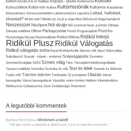
Kóstoló
balkon
Kispapa - apuka
Kezdd el te is!
Kiállítás
Konferencia
Kultúrhistóriák
Kultúr-mix
Kulisszatitkok
Kultúrmix
Kultúra
Kutyatartás
Láttad, hallottad,
Könyvtámasz
Környezetvédelem
Lakberendezés
Lapzárta
olvastad?
Mi lett vele?
Minden jó, ha jó a vége
Mozi
Művészet
Nagymamákról
Neszesszer
Női dizájn
Nézőpont
Női szemmel
Nyár, színház
Olimpia
Pszicho
Párkapcsolat
Olimpiai melléklet
Otthon
Portré
Programajánló
Ridikül Interjú
Pszichológia
Recept
Retrómelléklet
Ridikül főtéma
Ridikül Plusz
Ridikül Válogatás
Ridikül válogatás extra
Royal
RUNderful life
Sikeres nők
Sport
Stílusváltás
Szépségápolás
Suliválasztó
Szavak - képek - emberek
Szerelem
Színes világ
Szeretet/Szolgálat
SZEX
Tánc
Társadalmi felelősségvállalás
Test és lélek
Tavaszi melléklet
Technika
Technika és nők
Testnek és léleknek
Utazás
Tükröm-tükröm
Tudós nők
Történetek
Új szerepben
Városi
barangolás
Városi barangolások
Vásárlás
velem történt
Vidéken
Vitaminkultúra
Webkurzus
Üzletasszony
Zene
Zsebbevágó
Önismeret
A legutóbbi kommentek
:
Mindenem a balett!
Bardóczi-Biró Emese
"Hát igen nehéz a balett!én is Balett ozok 1 éve és balerina szeretnék..."