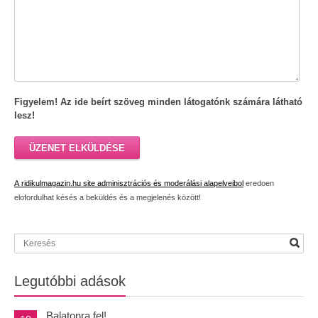
Figyelem! Az ide beírt szöveg minden látogatónk számára látható
lesz!
ÜZENET ELKÜLDÉSE
A ridikulmagazin.hu site adminisztrációs és moderálási alapelveibol
eredoen
elofordulhat késés a beküldés és a megjelenés között!
Legutóbbi adások
Balatonra fel!