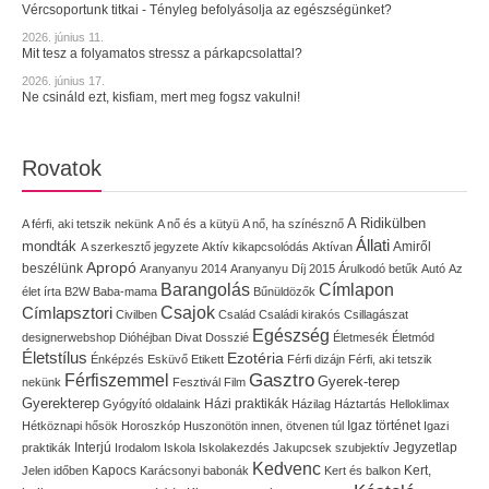
Vércsoportunk titkai - Tényleg befolyásolja az egészségünket?
2026. június 11.
Mit tesz a folyamatos stressz a párkapcsolattal?
2026. június 17.
Ne csináld ezt, kisfiam, mert meg fogsz vakulni!
Rovatok
A Ridikülben
A férfi, aki tetszik nekünk
A nő és a kütyü
A nő, ha színésznő
Állati
mondták
Amiről
A szerkesztő jegyzete
Aktív kikapcsolódás
Aktívan
Apropó
beszélünk
Aranyanyu 2014
Aranyanyu Díj 2015
Árulkodó betűk
Autó
Az
Címlapon
Barangolás
élet írta
B2W
Baba-mama
Bűnüldözők
Címlapsztori
Csajok
Civilben
Család
Családi kirakós
Csillagászat
Egészség
designerwebshop
Dióhéjban
Divat
Dosszié
Életmesék
Életmód
Életstílus
Ezotéria
Énképzés
Esküvő
Etikett
Férfi dizájn
Férfi, aki tetszik
Gasztro
Férfiszemmel
Gyerek-terep
nekünk
Fesztivál
Film
Gyerekterep
Házi praktikák
Gyógyító oldalaink
Házilag
Háztartás
Helloklimax
Igaz történet
Hétköznapi hősök
Horoszkóp
Huszonötön innen, ötvenen túl
Igazi
Interjú
Jegyzetlap
praktikák
Irodalom
Iskola
Iskolakezdés
Jakupcsek szubjektív
Kedvenc
Kapocs
Kert,
Jelen időben
Karácsonyi babonák
Kert és balkon