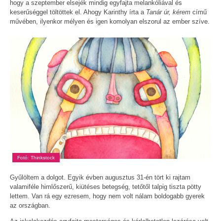
hogy a szeptember elsejék mindig egyfajta melankóliával és
keserűséggel töltöttek el. Ahogy Karinthy írta a
Tanár úr, kérem
című
művében, ilyenkor mélyen és igen komolyan elszorul az ember szíve.
Fotó: Thinkstock
Gyűlöltem a dolgot. Egyik évben augusztus 31-én tört ki rajtam
valamiféle himlőszerű, kiütéses betegség, tetőtől talpig tiszta pötty
lettem. Van rá egy ezresem, hogy nem volt nálam boldogabb gyerek
az országban.