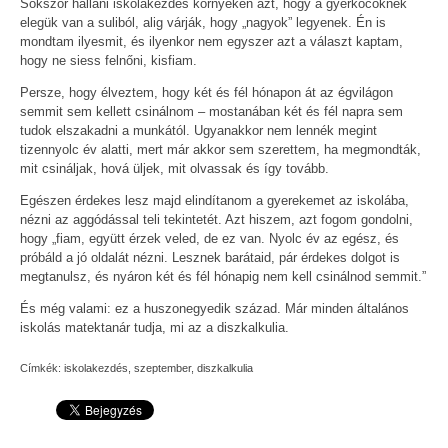
Sokszor hallani iskolakezdés környékén azt, hogy a gyerkőcöknek
elegük van a suliból, alig várják, hogy „nagyok” legyenek. Én is
mondtam ilyesmit, és ilyenkor nem egyszer azt a választ kaptam,
hogy ne siess felnőni, kisfiam.
Persze, hogy élveztem, hogy két és fél hónapon át az égvilágon
semmit sem kellett csinálnom – mostanában két és fél napra sem
tudok elszakadni a munkától. Ugyanakkor nem lennék megint
tizennyolc év alatti, mert már akkor sem szerettem, ha megmondták,
mit csináljak, hová üljek, mit olvassak és így tovább.
Egészen érdekes lesz majd elindítanom a gyerekemet az iskolába,
nézni az aggódással teli tekintetét. Azt hiszem, azt fogom gondolni,
hogy „fiam, együtt érzek veled, de ez van. Nyolc év az egész, és
próbáld a jó oldalát nézni. Lesznek barátaid, pár érdekes dolgot is
megtanulsz, és nyáron két és fél hónapig nem kell csinálnod semmit.”
És még valami: ez a huszonegyedik század. Már minden általános
iskolás matektanár tudja, mi az a diszkalkulia.
Címkék:
iskolakezdés
,
szeptember
,
diszkalkulia