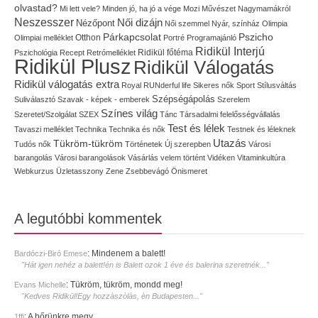
olvastad?
Mi lett vele?
Minden jó, ha jó a vége
Mozi
Művészet
Nagymamákról
Neszesszer
Női dizájn
Nézőpont
Női szemmel
Nyár, színház
Olimpia
Pszicho
Párkapcsolat
Olimpiai melléklet
Otthon
Portré
Programajánló
Ridikül Interjú
Pszichológia
Recept
Retrómelléklet
Ridikül főtéma
Ridikül Plusz
Ridikül Válogatás
Ridikül válogatás extra
Royal
RUNderful life
Sikeres nők
Sport
Stílusváltás
Szépségápolás
Suliválasztó
Szavak - képek - emberek
Szerelem
Színes világ
Szeretet/Szolgálat
SZEX
Tánc
Társadalmi felelősségvállalás
Test és lélek
Tavaszi melléklet
Technika
Technika és nők
Testnek és léleknek
Utazás
Tükröm-tükröm
Tudós nők
Történetek
Új szerepben
Városi
barangolás
Városi barangolások
Vásárlás
velem történt
Vidéken
Vitaminkultúra
Webkurzus
Üzletasszony
Zene
Zsebbevágó
Önismeret
A legutóbbi kommentek
:
Mindenem a balett!
Bardóczi-Biró Emese
"Hát igen nehéz a balett!én is Balett ozok 1 éve és balerina szeretnék..."
:
Tükröm, tükröm, mondd meg!
Evans Michelle
"Kedves Ridikül!Egy hozzàszòlàs, èn Budapesten..."
:
A bőrünkre megy
1ffi