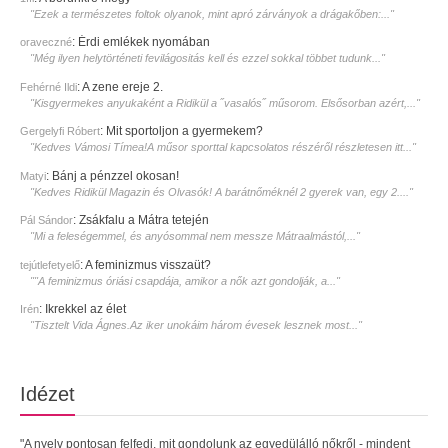
"Ezek a természetes foltok olyanok, mint apró zárványok a drágakőben:..."
:
Érdi emlékek nyomában
oraveczné
"Még ilyen helytörténeti fevilágositás kell és ezzel sokkal többet tudunk..."
:
A zene ereje 2.
Fehérné Ildi
"Kisgyermekes anyukaként a Ridikül a ˝vasalós˝ műsorom. Elsősorban azért,..."
:
Mit sportoljon a gyermekem?
Gergelyfi Róbert
"Kedves Vámosi Tímea!A műsor sporttal kapcsolatos részéről részletesen itt..."
:
Bánj a pénzzel okosan!
Matyi
"Kedves Ridikül Magazin és Olvasók! A barátnőméknél 2 gyerek van, egy 2...."
:
Zsákfalu a Mátra tetején
Pál Sándor
"Mi a feleségemmel, és anyósommal nem messze Mátraalmástól,..."
:
A feminizmus visszaüt?
tejútlefetyelő
""A feminizmus óriási csapdája, amikor a nők azt gondolják, a..."
:
Ikrekkel az élet
Irén
"Tisztelt Vida Ágnes.Az iker unokáim három évesek lesznek most..."
Idézet
"A nyelv pontosan felfedi, mit gondolunk az egyedülálló nőkről - mindent