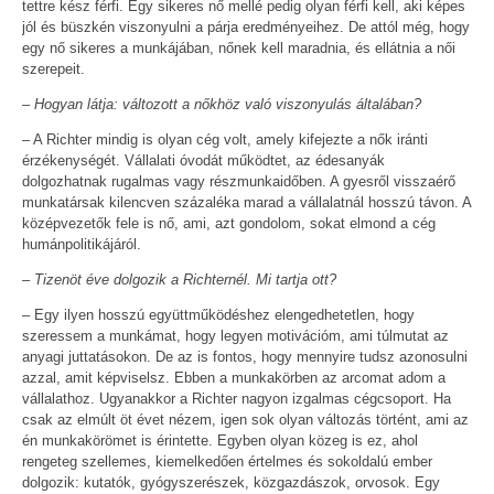
tettre kész férfi. Egy sikeres nő mellé pedig olyan férfi kell, aki képes
jól és büszkén viszonyulni a párja eredményeihez. De attól még, hogy
egy nő sikeres a munkájában, nőnek kell maradnia, és ellátnia a női
szerepeit.
– Hogyan látja: változott a nőkhöz való viszonyulás általában?
– A Richter mindig is olyan cég volt, amely kifejezte a nők iránti
érzékenységét. Vállalati óvodát működtet, az édesanyák
dolgozhatnak rugalmas vagy részmunkaidőben. A gyesről visszaérő
munkatársak kilencven százaléka marad a vállalatnál hosszú távon. A
középvezetők fele is nő, ami, azt gondolom, sokat elmond a cég
humánpolitikájáról.
– Tizenöt éve dolgozik a Richternél. Mi tartja ott?
– Egy ilyen hosszú együttműködéshez elengedhetetlen, hogy
szeressem a munkámat, hogy legyen motivációm, ami túlmutat az
anyagi juttatásokon. De az is fontos, hogy mennyire tudsz azonosulni
azzal, amit képviselsz. Ebben a munkakörben az arcomat adom a
vállalathoz. Ugyanakkor a Richter nagyon izgalmas cégcsoport. Ha
csak az elmúlt öt évet nézem, igen sok olyan változás történt, ami az
én munkakörömet is érintette. Egyben olyan közeg is ez, ahol
rengeteg szellemes, kiemelkedően értelmes és sokoldalú ember
dolgozik: kutatók, gyógyszerészek, közgazdászok, orvosok. Egy