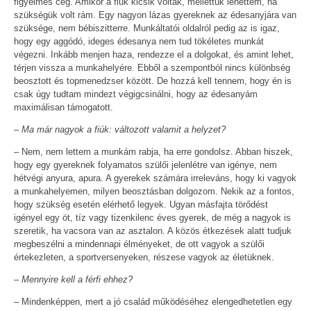
figyelmes cég. Amikor a fiúk kicsik voltak, mellettük lehettem, ha
szükségük volt rám. Egy nagyon lázas gyereknek az édesanyjára van
szüksége, nem bébiszitterre. Munkáltatói oldalról pedig az is igaz,
hogy egy aggódó, ideges édesanya nem tud tökéletes munkát
végezni. Inkább menjen haza, rendezze el a dolgokat, és amint lehet,
térjen vissza a munkahelyére. Ebből a szempontból nincs különbség
beosztott és topmenedzser között. De hozzá kell tennem, hogy én is
csak úgy tudtam mindezt végigcsinálni, hogy az édesanyám
maximálisan támogatott.
– Ma már nagyok a fiúk: változott valamit a helyzet?
– Nem, nem lettem a munkám rabja, ha erre gondolsz. Abban hiszek,
hogy egy gyereknek folyamatos szülői jelenlétre van igénye, nem
hétvégi anyura, apura. A gyerekek számára irreleváns, hogy ki vagyok
a munkahelyemen, milyen beosztásban dolgozom. Nekik az a fontos,
hogy szükség esetén elérhető legyek. Ugyan másfajta törődést
igényel egy öt, tíz vagy tizenkilenc éves gyerek, de még a nagyok is
szeretik, ha vacsora van az asztalon. A közös étkezések alatt tudjuk
megbeszélni a mindennapi élményeket, de ott vagyok a szülői
értekezleten, a sportversenyeken, részese vagyok az életüknek.
– Mennyire kell a férfi ehhez?
– Mindenképpen, mert a jó család működéséhez elengedhetetlen egy