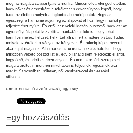
még ha magába szippantja is a munka. Mindemellett elengedhetetlen,
hogy nőkét és emberként is tökéletesen egyensúlyban legyél, hogy
tudd, az életben melyek a legfontosabb mérőpontok. Hogy az
egészség, a harmónia adja meg az alapokat ahhoz, hogy máshol jó
teljesítményt nyújts. És ettől lesz valaki igazán jó vezető, hogy ezt az
egyensúlyi állapotot közvetíti a munkatársai felé is. Hogy jöhet
bármilyen nehéz helyzet, helyt tud állni, mert a háttere biztos. Tudja,
melyek az értékei, a vágyai, az irányelvei. És mindig képes nevetni,
akár saját magán is. A humor és az önirónia nélkülözhetetlen! Hogy
miközben vezető posztot lát el, egy pillanatig sem feledkezik el arról,
hogy ő nő, és adott esetben anya is. És nem akar férfi szerepeket
magára erőltetni, mert női mivoltában is teljesnek, egésznek érzi
magát. Szoknyában, nőiesen, női karakterekkel és vezetési
stílussal.
Címkék:
munka
,
női vezetők
,
anyaság
,
egyensúly
Egy hozzászólás