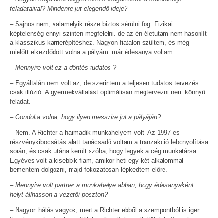
feladataival? Mindenre jut elegendő ideje?
– Sajnos nem, valamelyik része biztos sérülni fog. Fizikai
képtelenség ennyi szinten megfelelni, de az én életutam nem hasonlít
a klasszikus karrierépítéshez. Nagyon fiatalon szültem, és még
mielőtt elkezdődött volna a pályám, már édesanya voltam.
– Mennyire volt ez a döntés tudatos ?
– Egyáltalán nem volt az, de szerintem a teljesen tudatos tervezés
csak illúzió. A gyermekvállalást optimálisan megtervezni nem könnyű
feladat.
– Gondolta volna, hogy ilyen messzire jut a pályáján?
– Nem. A Richter a harmadik munkahelyem volt. Az 1997-es
részvénykibocsátás alatt tanácsadó voltam a tranzakció lebonyolítása
során, és csak utána került szóba, hogy legyek a cég munkatársa.
Egyéves volt a kisebbik fiam, amikor heti egy-két alkalommal
bementem dolgozni, majd fokozatosan lépkedtem előre.
– Mennyire volt partner a munkahelye abban, hogy édesanyaként
helyt állhasson a vezetői poszton?
– Nagyon hálás vagyok, mert a Richter ebből a szempontból is igen