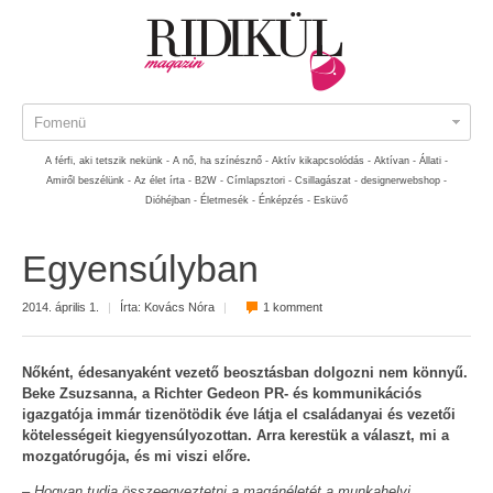
Fomenü
A férfi, aki tetszik nekünk -
A nő, ha színésznő -
Aktív kikapcsolódás -
Aktívan -
Állati -
Amiről beszélünk -
Az élet írta -
B2W -
Címlapsztori -
Csillagászat -
designerwebshop -
Dióhéjban -
Életmesék -
Énképzés -
Esküvő
Egyensúlyban
2014. április 1.
|
Írta:
Kovács Nóra
|
1 komment
Nőként, édesanyaként vezető beosztásban dolgozni nem könnyű.
Beke Zsuzsanna, a Richter Gedeon PR- és kommunikációs
igazgatója immár tizenötödik éve látja el családanyai és vezetői
kötelességeit kiegyensúlyozottan. Arra kerestük a választ, mi a
mozgatórugója, és mi viszi előre.
– Hogyan tudja összeegyeztetni a magánéletét a munkahelyi