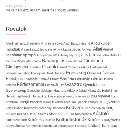
2026. június 17.
Ne csináld ezt, kisfiam, mert meg fogsz vakulni!
Rovatok
A Ridikülben
A férfi, aki tetszik nekünk
A nő és a kütyü
A nő, ha színésznő
Állati
mondták
Amiről
A szerkesztő jegyzete
Aktív kikapcsolódás
Aktívan
Apropó
beszélünk
Aranyanyu 2014
Aranyanyu Díj 2015
Árulkodó betűk
Autó
Az
Címlapon
Barangolás
élet írta
B2W
Baba-mama
Bűnüldözők
Címlapsztori
Csajok
Civilben
Család
Családi kirakós
Csillagászat
Egészség
designerwebshop
Dióhéjban
Divat
Dosszié
Életmesék
Életmód
Életstílus
Ezotéria
Énképzés
Esküvő
Etikett
Férfi dizájn
Férfi, aki tetszik
Gasztro
Férfiszemmel
Gyerek-terep
nekünk
Fesztivál
Film
Gyerekterep
Házi praktikák
Gyógyító oldalaink
Házilag
Háztartás
Helloklimax
Igaz történet
Hétköznapi hősök
Horoszkóp
Huszonötön innen, ötvenen túl
Igazi
Interjú
Jegyzetlap
praktikák
Irodalom
Iskola
Iskolakezdés
Jakupcsek szubjektív
Kedvenc
Kapocs
Kert,
Jelen időben
Karácsonyi babonák
Kert és balkon
Kóstoló
balkon
Kispapa - apuka
Kezdd el te is!
Kiállítás
Konferencia
Kultúrhistóriák
Kultúr-mix
Kulisszatitkok
Kultúrmix
Kultúra
Kutyatartás
Láttad, hallottad,
Könyvtámasz
Környezetvédelem
Lakberendezés
Lapzárta