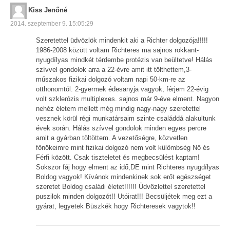
Kiss Jenőné
2014. szeptember 9. 15:05:29
Szeretettel üdvözlök mindenkit aki a Richter dolgozója!!!!!
1986-2008 között voltam Richteres ma sajnos rokkant-
nyugdílyas mindkét térdembe protézis van beültetve! Hálás
szívvel gondolok arra a 22-évre amit itt tölthettem,3-
műszakos fizikai dolgozó voltam napi 50-km-re az
otthonomtól. 2-gyermek édesanyja vagyok, férjem 22-évig
volt szklerózis multiplexes. sajnos már 9-éve elment. Nagyon
nehéz életem mellett még mindig nagy-nagy szeretettel
vesznek körül régi munkatársaim szinte családdá alakultunk
évek során. Hálás szívvel gondolok minden egyes percre
amit a gyárban töltöttem. A vezetőségre, közvetlen
főnökeimre mint fizikai dolgozó nem volt külömbség Nő és
Férfi között. Csak tiszteletet és megbecsülést kaptam!
Sokszor fáj hogy elment az idő,DE mint Richteres nyugdílyas
Boldog vagyok! Kívánok mindenkinek sok erőt egészséget
szeretet Boldog családi életet!!!!!! Üdvözlettel szeretettel
puszilok minden dolgozót!! Utóirat!!! Becsüljétek meg ezt a
gyárat, legyetek Büszkék hogy Richteresek vagytok!!