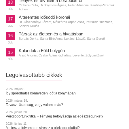
Tények és tévhitek a bőrápolásról
18
Czibere Csilla, Dr.Solymosi Ágnes, Feller Adrienne, Kautzky-Szemők
Adrienn
JÚN
A teremtés idősödő koronái
17
Dr. Jászberényi József, Mészáros Árpád Zsolt, Petridisz Hrisztosz,
Schiffer Miklós
JÚN
Társak az életben és a hivatásban
16
Borbás Dorka, Sánta Bíró Anna, Lukácsi László, Sánta Gergő
JÚN
Kalandok a Föld bolygón
15
Arató András, Czakó Ádám, dr.Halász Levente, Zólyomi Zsolt
JÚN
Legolvasottabb cikkek
2026. május 9.
Így spórolhatsz könnyedén időt a konyhában
2026. május 19.
Tavaszi fáradtság, vagy valami más?
2026. június 20.
Vércsoportunk titkai - Tényleg befolyásolja az egészségünket?
2026. június 11.
Mit tesz a folyamatos stressz a párkapcsolattal?