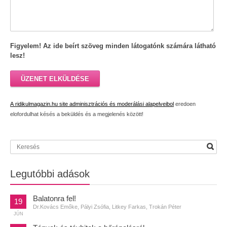
Figyelem! Az ide beírt szöveg minden látogatónk számára látható
lesz!
ÜZENET ELKÜLDÉSE
A ridikulmagazin.hu site adminisztrációs és moderálási alapelveibol
eredoen
elofordulhat késés a beküldés és a megjelenés között!
Legutóbbi adások
Balatonra fel!
19
Dr.Kovács Emőke, Pályi Zsófia, Litkey Farkas, Trokán Péter
JÚN