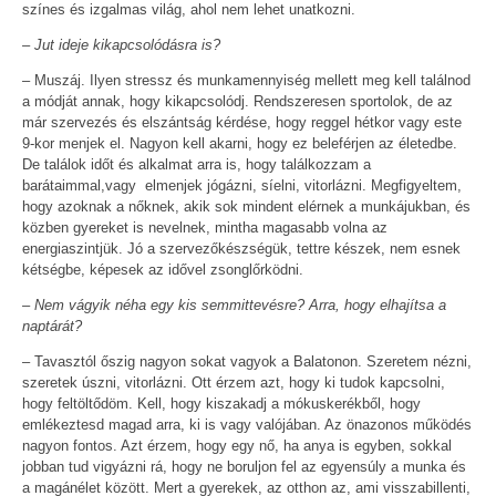
színes és izgalmas világ, ahol nem lehet unatkozni.
– Jut ideje kikapcsolódásra is?
– Muszáj. Ilyen stressz és munkamennyiség mellett meg kell találnod
a módját annak, hogy kikapcsolódj. Rendszeresen sportolok, de az
már szervezés és elszántság kérdése, hogy reggel hétkor vagy este
9-kor menjek el. Nagyon kell akarni, hogy ez beleférjen az életedbe.
De találok időt és alkalmat arra is, hogy találkozzam a
barátaimmal,vagy elmenjek jógázni, síelni, vitorlázni. Megfigyeltem,
hogy azoknak a nőknek, akik sok mindent elérnek a munkájukban, és
közben gyereket is nevelnek, mintha magasabb volna az
energiaszintjük. Jó a szervezőkészségük, tettre készek, nem esnek
kétségbe, képesek az idővel zsonglőrködni.
– Nem vágyik néha egy kis semmittevésre? Arra, hogy elhajítsa a
naptárát?
– Tavasztól őszig nagyon sokat vagyok a Balatonon. Szeretem nézni,
szeretek úszni, vitorlázni. Ott érzem azt, hogy ki tudok kapcsolni,
hogy feltöltődöm. Kell, hogy kiszakadj a mókuskerékből, hogy
emlékeztesd magad arra, ki is vagy valójában. Az önazonos működés
nagyon fontos. Azt érzem, hogy egy nő, ha anya is egyben, sokkal
jobban tud vigyázni rá, hogy ne boruljon fel az egyensúly a munka és
a magánélet között. Mert a gyerekek, az otthon az, ami visszabillenti,