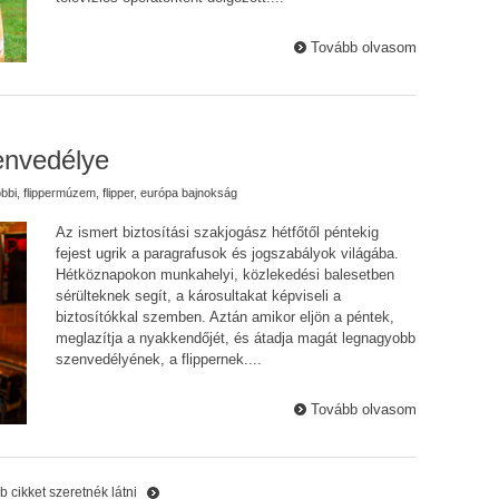
Tovább olvasom
zenvedélye
bbi
,
flippermúzem
,
flipper
,
európa bajnokság
Az ismert biztosítási szakjogász hétfőtől péntekig
fejest ugrik a paragrafusok és jogszabályok világába.
Hétköznapokon munkahelyi, közlekedési balesetben
sérülteknek segít, a károsultakat képviseli a
biztosítókkal szemben. Aztán amikor eljön a péntek,
meglazítja a nyakkendőjét, és átadja magát legnagyobb
szenvedélyének, a flippernek....
Tovább olvasom
 cikket szeretnék látni