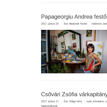
Papageorgiu Andrea festő
2017. június 24.
|
Írta:
Medvedt Yvette
|
műterem
,
be
Csővári Zsófia várkapitán
2017. június 17.
|
Írta:
Völgyi Vera
|
nyár
,
középkor
,
v
hagyományok