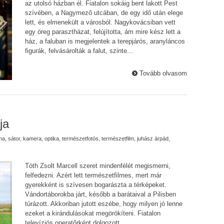
az utolsó házban él. Fiatalon sokáig bent lakott Pest
szívében, a Nagymező utcában, de egy idő után elege
lett, és elmenekült a városból. Nagykovácsiban vett
egy öreg parasztházat, felújította, ám mire kész lett a
ház, a faluban is megjelentek a terepjárós, aranyláncos
figurák, felvásárolták a falut, szinte...
Tovább olvasom
ja
na
,
sátor
,
kamera
,
optika
,
természetfotós
,
természetfilm
,
juhász árpád
,
Tóth Zsolt Marcell szeret mindenfélét megismerni,
felfedezni. Azért lett természetfilmes, mert már
gyerekként is szívesen bogarászta a térképeket.
Vándortáborokba járt, később a barátaival a Pilisben
túrázott. Akkoriban jutott eszébe, hogy milyen jó lenne
ezeket a kirándulásokat megörökíteni. Fiatalon
televíziós operatőrként dolgozott....