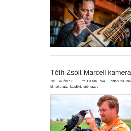
Tóth Zsolt Marcell kamerá
2016. október 15.
|
Írta:
Ozsda Erika
|
antarktisz
,
bál
klímakutatás
,
lappföld
,
lupé
,
statív