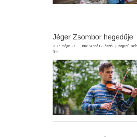
Jéger Zsombor hegedűje
2017. május 27.
|
Írta:
Szabó G.László
|
hegedű
,
szí
film