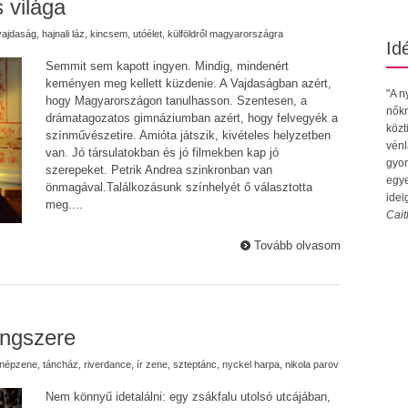
 világa
vajdaság
,
hajnali láz
,
kincsem
,
utóélet
,
külföldről magyarországra
Id
Semmit sem kapott ingyen. Mindig, mindenért
keményen meg kellett küzdenie. A Vajdaságban azért,
"A n
hogy Magyarországon tanulhasson. Szentesen, a
nőkr
drámatagozatos gimnáziumban azért, hogy felvegyék a
közt
színművészetire. Amióta játszik, kivételes helyzetben
vénl
van. Jó társulatokban és jó filmekben kap jó
gyor
szerepeket. Petrik Andrea szinkronban van
egye
önmagával.Találkozásunk színhelyét ő választotta
idei
meg....
Cait
Tovább olvasom
angszere
népzene
,
táncház
,
riverdance
,
ír zene
,
szteptánc
,
nyckel harpa
,
nikola parov
Nem könnyű idetalálni: egy zsákfalu utolsó utcájában,