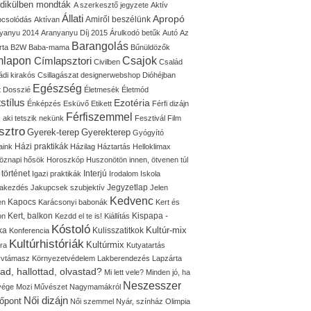
idikülben mondták
A szerkesztő jegyzete
Aktív
Állati
Apropó
Amiről beszélünk
pcsolódás
Aktívan
yanyu 2014
Aranyanyu Díj 2015
Árulkodó betűk
Autó
Az
Barangolás
rta
B2W
Baba-mama
Bűnüldözők
mlapon
Címlapsztori
Csajok
Civilben
Család
ádi kirakós
Csillagászat
designerwebshop
Dióhéjban
Egészség
t
Dosszié
Életmesék
Életmód
stílus
Ezotéria
Énképzés
Esküvő
Etikett
Férfi dizájn
Férfiszemmel
, aki tetszik nekünk
Fesztivál
Film
sztro
Gyerek-terep
Gyerekterep
Gyógyító
Házi praktikák
aink
Házilag
Háztartás
Helloklimax
öznapi hősök
Horoszkóp
Huszonötön innen, ötvenen túl
 történet
Interjú
Igazi praktikák
Irodalom
Iskola
Jegyzetlap
lakezdés
Jakupcsek szubjektív
Jelen
Kedvenc
Kapocs
en
Karácsonyi babonák
Kert és
Kert, balkon
Kispapa -
on
Kezdd el te is!
Kiállítás
Kóstoló
Kultúr-mix
ka
Kulisszatitkok
Konferencia
Kultúrhistóriák
Kultúrmix
úra
Kutyatartás
yvtámasz
Környezetvédelem
Lakberendezés
Lapzárta
tad, hallottad, olvastad?
Mi lett vele?
Minden jó, ha
Neszesszer
 vége
Mozi
Művészet
Nagymamákról
Női dizájn
őpont
Női szemmel
Nyár, színház
Olimpia