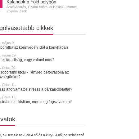
Kalandok a Föld bolygón
Arató András, Czakó Ádám, dr.Halász Levente,
Zólyomi Zsolt
N
golvasottabb cikkek
. május 9.
spórolhatsz könnyedén időt a konyhában
. május 19.
szi fáradtság, vagy valami más?
 június 20.
soportunk titkai - Tényleg befolyásolja az
szségünket?
 június 11.
tesz a folyamatos stressz a párkapcsolattal?
 június 17.
sináld ezt, kisfiam, mert meg fogsz vakulni!
vatok
fi, aki tetszik nekünk
A nő és a kütyü
A nő, ha színésznő