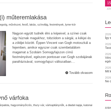
15
JÚ
(i) műteremlakása
Le
tegség
,
művészet
,
festő
,
lakás
,
színvilág
,
festmények
,
lyme-kór
Nagyon együtt tudnék élni a képeivel, a színei csak
2026
Így 
úgy húznak magukhoz, tobzódom a sárgái, a kékjei és
a zöldjei között. Éppen Vincent van Gogh motoszkál a
2026
fejemben, amikor egyszer csak szembetalálom
Tava
magamat a Szobám Somogyfajszon című
2026.
festményével, egészen pontosan van Gogh szobájának
Vérc
egé
parafrázisával, somogyfajszi változatban....
2026.
Mit 
Tovább olvasom
2026.
Ne c
Ro
ynő várfoka
árpalota
,
hagyományőrzés
,
thury-vár
,
várkapitánynők
,
a diadal napja
,
katonai
A fér