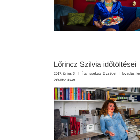
Lőrincz Szilvia időtöltései
2017. június 3.
|
Írta:
Issekutz Erzsébet
|
lovaglás
,
le
belsőépítésze