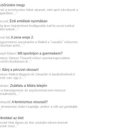
A bőrünkre megy
zek a természetes foltok olyanok, mint apró zárványok a
ágakőben:..."
:
Érdi emlékek nyomában
eczné
g ilyen helytörténeti fevilágositás kell és ezzel sokkal
bet tudunk..."
:
A zene ereje 2.
né Ildi
isgyermekes anyukaként a Ridikül a ˝vasalós˝ műsorom.
sősorban azért,..."
:
Mit sportoljon a gyermekem?
elyfi Róbert
edves Vámosi Tímea!A műsor sporttal kapcsolatos
zéről részletesen itt..."
:
Bánj a pénzzel okosan!
i
edves Ridikül Magazin és Olvasók! A barátnőméknél 2
erek van, egy 2...."
:
Zsákfalu a Mátra tetején
Sándor
i a feleségemmel, és anyósommal nem messze
raalmástól,..."
:
A feminizmus visszaüt?
lefetyelő
A feminizmus óriási csapdája, amikor a nők azt gondolják,
."
:
Ikrekkel az élet
isztelt Vida Ágnes.Az iker unokáim három évesek
sznek most..."