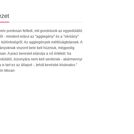
ézet
yelv pontosan felfedi, mit gondolunk az egyedülálló
ől - mindent elárul az "agglegény" és a "vénlány"
i különbségről. Az agglegények méltóságteljesek. A
ányoknak viszont bele kell húzniuk, mégpedig
san. A piaci kereslet elárulja a nő értékét: ha
dülálló, bizonyára nem kell senkinek - akármennyi
g is tart ez az állapot -, tehát kevésbé kívánatos."
lin Moran