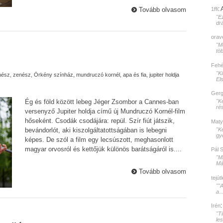
:
1ffi
Tovább olvasom
"E
dr
orav
"Mé
töb
Fehér
"K
nész
,
zenész
,
Örkény színház
,
mundruczó kornél
,
apa és fia
,
jupiter holdja
El
Gerg
"K
Ég és föld között lebeg Jéger Zsombor a Cannes-ban
rés
versenyző Jupiter holdja című új Mundruczó Kornél-film
hőseként. Csodák csodájára: repül. Szír fiút játszik,
Maty
"K
bevándorlót, aki kiszolgáltatottságában is lebegni
gy
képes. De szól a film egy lecsúszott, meghasonlott
magyar orvosról és kettőjük különös barátságáról is....
Pál 
"M
Mát
Tovább olvasom
tejút
""
a..
Irén
"T
le