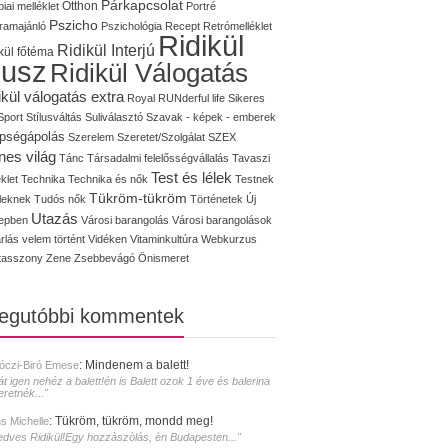
Párkapcsolat
iai melléklet
Otthon
Portré
Pszicho
ramajánló
Pszichológia
Recept
Retrómelléklet
Ridikül
Ridikül Interjú
kül főtéma
lusz
Ridikül Válogatás
ikül válogatás extra
Royal
RUNderful life
Sikeres
Sport
Stílusváltás
Suliválasztó
Szavak - képek - emberek
pségápolás
Szerelem
Szeretet/Szolgálat
SZEX
nes világ
Tánc
Társadalmi felelősségvállalás
Tavaszi
Test és lélek
klet
Technika
Technika és nők
Testnek
Tükröm-tükröm
éleknek
Tudós nők
Történetek
Új
Utazás
epben
Városi barangolás
Városi barangolások
rlás
velem történt
Vidéken
Vitaminkultúra
Webkurzus
tasszony
Zene
Zsebbevágó
Önismeret
legutóbbi kommentek
:
Mindenem a balett!
óczi-Biró Emese
át igen nehéz a balett!én is Balett ozok 1 éve és balerina
eretnék..."
:
Tükröm, tükröm, mondd meg!
s Michelle
edves Ridikül!Egy hozzàszòlàs, èn Budapesten..."