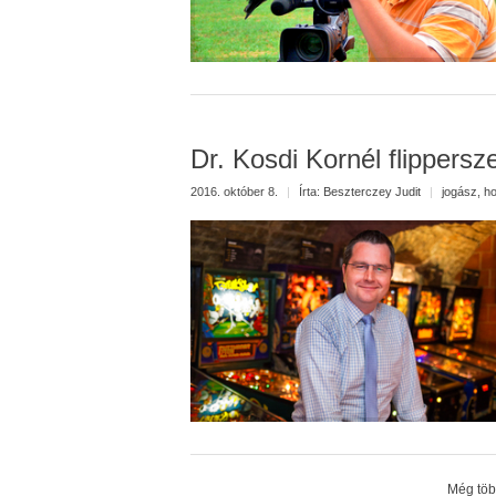
Dr. Kosdi Kornél flippers
2016. október 8.
|
Írta:
Beszterczey Judit
|
jogász
,
ho
Még több