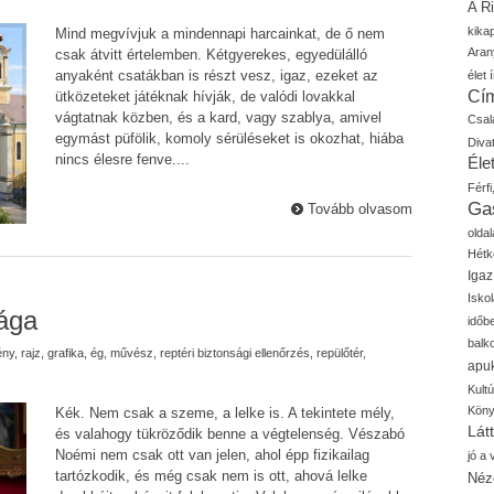
A R
kika
Mind megvívjuk a mindennapi harcainkat, de ő nem
Aran
csak átvitt értelemben. Kétgyerekes, egyedülálló
anyaként csatákban is részt vesz, igaz, ezeket az
élet í
Cí
ütközeteket játéknak hívják, de valódi lovakkal
vágtatnak közben, és a kard, vagy szablya, amivel
Csal
egymást püfölik, komoly sérüléseket is okozhat, hiába
Diva
nincs élesre fenve....
Élet
Férfi
Ga
Tovább olvasom
oldal
Hétk
Igaz
Isko
ága
időb
balk
ény
,
rajz
,
grafika
,
ég
,
művész
,
reptéri biztonsági ellenőrzés
,
repülőtér
,
apu
Kult
Kön
Kék. Nem csak a szeme, a lelke is. A tekintete mély,
Lát
és valahogy tükröződik benne a végtelenség. Vészabó
Noémi nem csak ott van jelen, ahol épp fizikailag
jó a
tartózkodik, és még csak nem is ott, ahová lelke
Néz