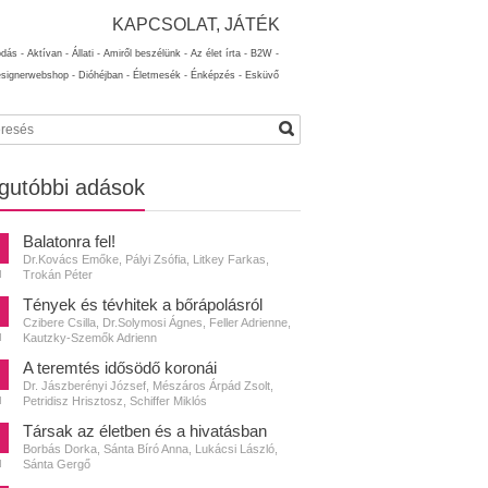
KAPCSOLAT, JÁTÉK
ódás -
Aktívan -
Állati -
Amiről beszélünk -
Az élet írta -
B2W -
esignerwebshop -
Dióhéjban -
Életmesék -
Énképzés -
Esküvő
gutóbbi adások
Balatonra fel!
Dr.Kovács Emőke, Pályi Zsófia, Litkey Farkas,
Trokán Péter
N
Tények és tévhitek a bőrápolásról
Czibere Csilla, Dr.Solymosi Ágnes, Feller Adrienne,
Kautzky-Szemők Adrienn
N
A teremtés idősödő koronái
Dr. Jászberényi József, Mészáros Árpád Zsolt,
Petridisz Hrisztosz, Schiffer Miklós
N
Társak az életben és a hivatásban
Borbás Dorka, Sánta Bíró Anna, Lukácsi László,
Sánta Gergő
N