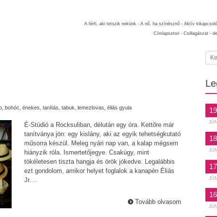
A férfi, aki tetszik nekünk -
A nő, ha színésznő -
Aktív kikapcsol
Címlapsztori -
Csillagászat -
d
Le
p
,
bohóc
,
énekes
,
tanítás
,
tabuk
,
lemezlovas
,
éliás gyula
19
JÚ
É-Stúdió a Rocksuliban, délután egy óra. Kettőre már
tanítványa jön: egy kislány, aki az egyik tehetségkutató
18
műsorra készül. Meleg nyári nap van, a kalap mégsem
JÚ
hiányzik róla. Ismertetőjegye. Csakúgy, mint
tökéletesen tiszta hangja és örök jókedve. Legalábbis
17
ezt gondolom, amikor helyet foglalok a kanapén Éliás
JÚ
Jr....
16
Tovább olvasom
JÚ