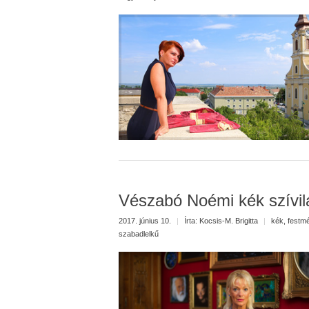
Vészabó Noémi kék szívil
2017. június 10.
|
Írta:
Kocsis-M. Brigitta
|
kék
,
festm
szabadlelkű