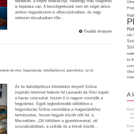
darabkáit, a képeit felakasztja. Valahogy más világokba
Olimp
is bejárása van. A beszélgetésünk sem ért véget akkor,
Prog
amikor negyedszerre is elbúcsúzkodtam, és nagy
Ridi
nehezen elszakadtam tőle....
P
Rid
Tovább olvasom
nők
Szé
Szí
mellé
és l
szer
onardo da vinci
,
hegymászás
,
belsőépítészet
,
iparművész
,
az év
Vásá
Üzle
Az év belsőépítésze kitüntetést elnyerő Szilvia
inspiráló örömmel fedezte fel Leonardo da Vinci képén
A 
a havas csúcsokat, hiszen ő is nagyon vonzódik a
hegyekhez. Egyik legkedvesebb időtöltése a
hegymászás.Szilvia vonzódása a magaslatokhoz
Bard
"H
természetes, hiszen hegyek között nőtt fel, a
sz
Mecsekben: „Ott töltöttem a gyerekkoromat, ott
Evan
szocializálódtam, a sziklák és a kövek között....
"K