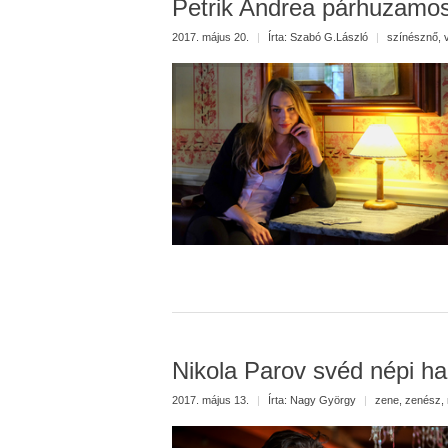
Petrik Andrea párhuzamos
2017. május 20.
|
Írta:
Szabó G.László
|
színésznő
,
Nikola Parov svéd népi h
2017. május 13.
|
Írta:
Nagy György
|
zene
,
zenész
,