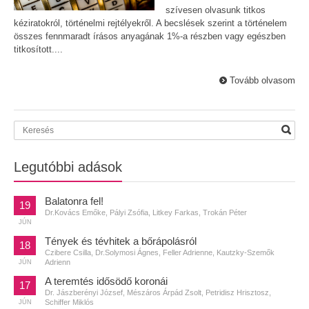
szívesen olvasunk titkos
kéziratokról, történelmi rejtélyekről. A becslések szerint a történelem
összes fennmaradt írásos anyagának 1%-a részben vagy egészben
titkosított....
Tovább olvasom
Legutóbbi adások
Balatonra fel!
19
Dr.Kovács Emőke, Pályi Zsófia, Litkey Farkas, Trokán Péter
JÚN
Tények és tévhitek a bőrápolásról
18
Czibere Csilla, Dr.Solymosi Ágnes, Feller Adrienne, Kautzky-Szemők
Adrienn
JÚN
A teremtés idősödő koronái
17
Dr. Jászberényi József, Mészáros Árpád Zsolt, Petridisz Hrisztosz,
Schiffer Miklós
JÚN