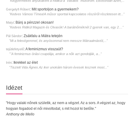
"Kisgyermekes anyukaként a Ridikül a ˝vasalós˝ műsorom. Elsősorban azért,..."
:
Mit sportoljon a gyermekem?
Gergelyfi Róbert
"Kedves Vámosi Tímea!A műsor sporttal kapcsolatos részéről részletesen itt..."
:
Bánj a pénzzel okosan!
Matyi
"Kedves Ridikül Magazin és Olvasók! A barátnőméknél 2 gyerek van, egy 2...."
:
Zsákfalu a Mátra tetején
Pál Sándor
"Mi a feleségemmel, és anyósommal nem messze Mátraalmástól,..."
:
A feminizmus visszaüt?
tejútlefetyelő
""A feminizmus óriási csapdája, amikor a nők azt gondolják, a..."
:
Ikrekkel az élet
Irén
"Tisztelt Vida Ágnes.Az iker unokáim három évesek lesznek most..."
Idézet
"Hogy valaki nőnek születik, az nem a végzet. Az a sors. A végzet az, hogy
hogyan fogadod el női mivoltodat, s mit hozol ki belőle."
Anthony de Mello