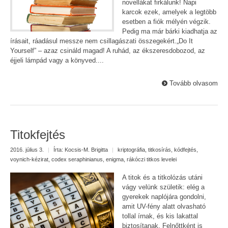
novellákat firkálunk! Napi
karcok ezek, amelyek a legtöbb
esetben a fiók mélyén végzik.
Pedig ma már bárki kiadhatja az
írásait, ráadásul messze nem csillagászati összegekért.„Do It
Yourself” – azaz csináld magad! A ruhád, az ékszeresdobozod, az
éjjeli lámpád vagy a könyved....
Tovább olvasom
Titokfejtés
2016. július 3.
|
Írta:
Kocsis-M. Brigitta
|
kriptográfia
,
titkosírás
,
kódfejtés
,
voynich-kézirat
,
codex seraphinianus
,
enigma
,
rákóczi titkos levelei
A titok és a titkolózás utáni
vágy velünk születik: elég a
gyerekek naplójára gondolni,
amit UV-fény alatt olvasható
tollal írnak, és kis lakattal
biztosítanak. Felnőttként is