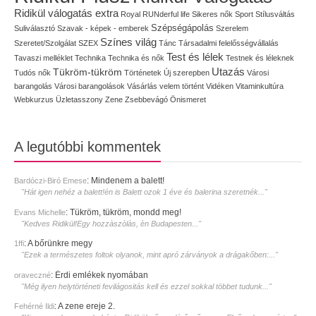
Ridikül válogatás extra
Royal
RUNderful life
Sikeres nők
Sport
Stílusváltás
Szépségápolás
Suliválasztó
Szavak - képek - emberek
Szerelem
Színes világ
Szeretet/Szolgálat
SZEX
Tánc
Társadalmi felelősségvállalás
Test és lélek
Tavaszi melléklet
Technika
Technika és nők
Testnek és léleknek
Utazás
Tükröm-tükröm
Tudós nők
Történetek
Új szerepben
Városi
barangolás
Városi barangolások
Vásárlás
velem történt
Vidéken
Vitaminkultúra
Webkurzus
Üzletasszony
Zene
Zsebbevágó
Önismeret
A legutóbbi kommentek
:
Mindenem a balett!
Bardóczi-Biró Emese
"Hát igen nehéz a balett!én is Balett ozok 1 éve és balerina szeretnék..."
:
Tükröm, tükröm, mondd meg!
Evans Michelle
"Kedves Ridikül!Egy hozzàszòlàs, èn Budapesten..."
:
A bőrünkre megy
1ffi
"Ezek a természetes foltok olyanok, mint apró zárványok a drágakőben:..."
:
Érdi emlékek nyomában
oraveczné
"Még ilyen helytörténeti fevilágositás kell és ezzel sokkal többet tudunk..."
:
A zene ereje 2.
Fehérné Ildi