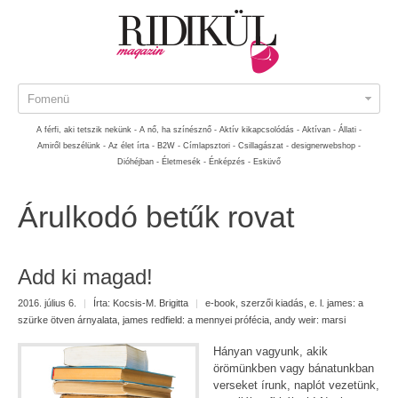
Fomenü
A férfi, aki tetszik nekünk -
A nő, ha színésznő -
Aktív kikapcsolódás -
Aktívan -
Állati -
Amiről beszélünk -
Az élet írta -
B2W -
Címlapsztori -
Csillagászat -
designerwebshop -
Dióhéjban -
Életmesék -
Énképzés -
Esküvő
Árulkodó betűk rovat
Add ki magad!
2016. július 6.
|
Írta:
Kocsis-M. Brigitta
|
e-book
,
szerzői kiadás
,
e. l. james: a
szürke ötven árnyalata
,
james redfield: a mennyei prófécia
,
andy weir: marsi
Hányan vagyunk, akik
örömünkben vagy bánatunkban
verseket írunk, naplót vezetünk,