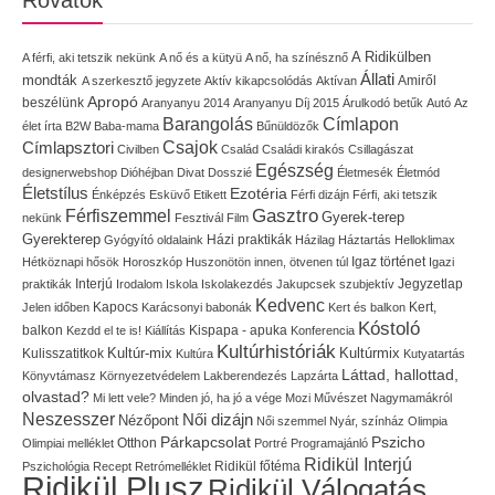
Rovatok
A Ridikülben
A férfi, aki tetszik nekünk
A nő és a kütyü
A nő, ha színésznő
Állati
mondták
Amiről
A szerkesztő jegyzete
Aktív kikapcsolódás
Aktívan
Apropó
beszélünk
Aranyanyu 2014
Aranyanyu Díj 2015
Árulkodó betűk
Autó
Az
Címlapon
Barangolás
élet írta
B2W
Baba-mama
Bűnüldözők
Címlapsztori
Csajok
Civilben
Család
Családi kirakós
Csillagászat
Egészség
designerwebshop
Dióhéjban
Divat
Dosszié
Életmesék
Életmód
Életstílus
Ezotéria
Énképzés
Esküvő
Etikett
Férfi dizájn
Férfi, aki tetszik
Gasztro
Férfiszemmel
Gyerek-terep
nekünk
Fesztivál
Film
Gyerekterep
Házi praktikák
Gyógyító oldalaink
Házilag
Háztartás
Helloklimax
Igaz történet
Hétköznapi hősök
Horoszkóp
Huszonötön innen, ötvenen túl
Igazi
Interjú
Jegyzetlap
praktikák
Irodalom
Iskola
Iskolakezdés
Jakupcsek szubjektív
Kedvenc
Kapocs
Kert,
Jelen időben
Karácsonyi babonák
Kert és balkon
Kóstoló
balkon
Kispapa - apuka
Kezdd el te is!
Kiállítás
Konferencia
Kultúrhistóriák
Kultúr-mix
Kulisszatitkok
Kultúrmix
Kultúra
Kutyatartás
Láttad, hallottad,
Könyvtámasz
Környezetvédelem
Lakberendezés
Lapzárta
olvastad?
Mi lett vele?
Minden jó, ha jó a vége
Mozi
Művészet
Nagymamákról
Neszesszer
Női dizájn
Nézőpont
Női szemmel
Nyár, színház
Olimpia
Pszicho
Párkapcsolat
Olimpiai melléklet
Otthon
Portré
Programajánló
Ridikül Interjú
Pszichológia
Recept
Retrómelléklet
Ridikül főtéma
Ridikül Plusz
Ridikül Válogatás