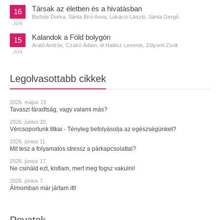
Társak az életben és a hivatásban
16
Borbás Dorka, Sánta Bíró Anna, Lukácsi László, Sánta Gergő
JÚN
Kalandok a Föld bolygón
15
Arató András, Czakó Ádám, dr.Halász Levente, Zólyomi Zsolt
JÚN
Legolvasottabb cikkek
2026. május 19.
Tavaszi fáradtság, vagy valami más?
2026. június 20.
Vércsoportunk titkai - Tényleg befolyásolja az egészségünket?
2026. június 11.
Mit tesz a folyamatos stressz a párkapcsolattal?
2026. június 17.
Ne csináld ezt, kisfiam, mert meg fogsz vakulni!
2026. június 7.
Álmomban már jártam itt!