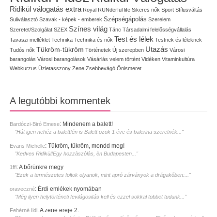
Ridikül válogatás extra
Royal
RUNderful life
Sikeres nők
Sport
Stílusváltás
Szépségápolás
Suliválasztó
Szavak - képek - emberek
Szerelem
Színes világ
Szeretet/Szolgálat
SZEX
Tánc
Társadalmi felelősségvállalás
Test és lélek
Tavaszi melléklet
Technika
Technika és nők
Testnek és léleknek
Utazás
Tükröm-tükröm
Tudós nők
Történetek
Új szerepben
Városi
barangolás
Városi barangolások
Vásárlás
velem történt
Vidéken
Vitaminkultúra
Webkurzus
Üzletasszony
Zene
Zsebbevágó
Önismeret
A legutóbbi kommentek
:
Mindenem a balett!
Bardóczi-Biró Emese
"Hát igen nehéz a balett!én is Balett ozok 1 éve és balerina szeretnék..."
:
Tükröm, tükröm, mondd meg!
Evans Michelle
"Kedves Ridikül!Egy hozzàszòlàs, èn Budapesten..."
:
A bőrünkre megy
1ffi
"Ezek a természetes foltok olyanok, mint apró zárványok a drágakőben:..."
:
Érdi emlékek nyomában
oraveczné
"Még ilyen helytörténeti fevilágositás kell és ezzel sokkal többet tudunk..."
:
A zene ereje 2.
Fehérné Ildi