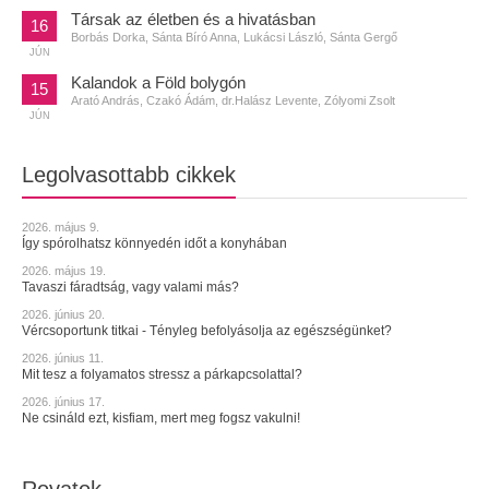
Társak az életben és a hivatásban
16
Borbás Dorka, Sánta Bíró Anna, Lukácsi László, Sánta Gergő
JÚN
Kalandok a Föld bolygón
15
Arató András, Czakó Ádám, dr.Halász Levente, Zólyomi Zsolt
JÚN
Legolvasottabb cikkek
2026. május 9.
Így spórolhatsz könnyedén időt a konyhában
2026. május 19.
Tavaszi fáradtság, vagy valami más?
2026. június 20.
Vércsoportunk titkai - Tényleg befolyásolja az egészségünket?
2026. június 11.
Mit tesz a folyamatos stressz a párkapcsolattal?
2026. június 17.
Ne csináld ezt, kisfiam, mert meg fogsz vakulni!