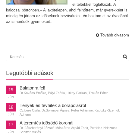
elítéltekkel foglalkozik. A
kalocsai börtönben.– A lakótelepen, ahol felnőttem, már gyerekként is
mindig én jártam az időseknek bevásárolni, én hoztam el az óvodából
az ismerősök gyermekeit...
Tovább olvasom
Legutóbbi adások
Balatonra fel!
19
Dr.Kovács Emőke, Pályi Zsófia, Litkey Farkas, Trokán Péter
JÚN
Tények és tévhitek a bőrápolásról
18
Czibere Csilla, Dr.Solymosi Ágnes, Feller Adrienne, Kautzky-Szemők
Adrienn
JÚN
A teremtés idősödő koronái
17
Dr. Jászberényi József, Mészáros Árpád Zsolt, Petridisz Hrisztosz,
Schiffer Miklós
JÚN