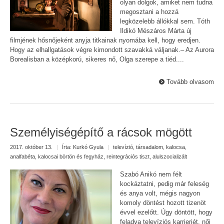
olyan dolgok, amiket nem tudna
megosztani a hozzá
legközelebb állókkal sem. Tóth
Ildikó Mészáros Márta új
filmjének hősnőjeként anyja titkainak nyomába kell, hogy eredjen.
Hogy az elhallgatások végre kimondott szavakká váljanak.– Az Aurora
Borealisban a középkorú, sikeres nő, Olga szerepe a tiéd....
Tovább olvasom
Személyiségépítő a rácsok mögött
2017. október 13.
|
Írta:
Kurkó Gyula
|
televízió
,
társadalom
,
kalocsa
,
analfabéta
,
kalocsai börtön és fegyház
,
reintegrációs tiszt
,
alulszocializált
Szabó Anikó nem félt
kockáztatni, pedig már feleség
és anya volt, mégis nagyon
komoly döntést hozott tizenöt
évvel ezelőtt. Úgy döntött, hogy
feladva televíziós karrierjét, női