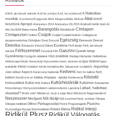
Rovatok
A Ridikülben
A férfi, aki tetszik nekünk
A nő és a kütyü
A nő, ha színésznő
Állati
mondták
Amiről
A szerkesztő jegyzete
Aktív kikapcsolódás
Aktívan
Apropó
beszélünk
Aranyanyu 2014
Aranyanyu Díj 2015
Árulkodó betűk
Autó
Az
Címlapon
Barangolás
élet írta
B2W
Baba-mama
Bűnüldözők
Címlapsztori
Csajok
Civilben
Család
Családi kirakós
Csillagászat
Egészség
designerwebshop
Dióhéjban
Divat
Dosszié
Életmesék
Életmód
Életstílus
Ezotéria
Énképzés
Esküvő
Etikett
Férfi dizájn
Férfi, aki tetszik
Gasztro
Férfiszemmel
Gyerek-terep
nekünk
Fesztivál
Film
Gyerekterep
Házi praktikák
Gyógyító oldalaink
Házilag
Háztartás
Helloklimax
Igaz történet
Hétköznapi hősök
Horoszkóp
Huszonötön innen, ötvenen túl
Igazi
Interjú
Jegyzetlap
praktikák
Irodalom
Iskola
Iskolakezdés
Jakupcsek szubjektív
Kedvenc
Kapocs
Kert,
Jelen időben
Karácsonyi babonák
Kert és balkon
Kóstoló
balkon
Kispapa - apuka
Kezdd el te is!
Kiállítás
Konferencia
Kultúrhistóriák
Kultúr-mix
Kulisszatitkok
Kultúrmix
Kultúra
Kutyatartás
Láttad, hallottad,
Könyvtámasz
Környezetvédelem
Lakberendezés
Lapzárta
olvastad?
Mi lett vele?
Minden jó, ha jó a vége
Mozi
Művészet
Nagymamákról
Neszesszer
Női dizájn
Nézőpont
Női szemmel
Nyár, színház
Olimpia
Pszicho
Párkapcsolat
Olimpiai melléklet
Otthon
Portré
Programajánló
Ridikül Interjú
Pszichológia
Recept
Retrómelléklet
Ridikül főtéma
Ridikül Plusz
Ridikül Válogatás