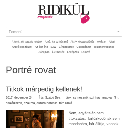
Fomenü
A férfi, aki tetszik nekünk -
A nő, ha színésznő -
Aktív kikapcsolódás -
Aktívan -
Állati -
Amiről beszélünk -
Az élet írta -
B2W -
Címlapsztori -
Csillagászat -
designerwebshop -
Dióhéjban -
Életmesék -
Énképzés -
Esküvő
Portré rovat
Titkok márpedig kellenek!
2017. december 24.
|
Írta:
Szabó Bea
|
titok
,
színésznő
,
színház
,
magyar film
,
családi titok
,
szakma
,
aurora borealis
,
tóth ildikó
Nem, egyáltalán nem
titokzatos. Tartózkodónak sem
mondanám, bár állítja, vannak