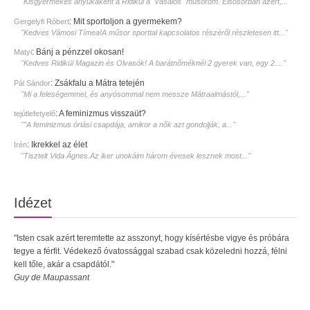
"Kisgyermekes anyukaként a Ridikül a ˝vasalós˝ műsorom. Elsősorban azért,..."
:
Mit sportoljon a gyermekem?
Gergelyfi Róbert
"Kedves Vámosi Tímea!A műsor sporttal kapcsolatos részéről részletesen itt..."
:
Bánj a pénzzel okosan!
Matyi
"Kedves Ridikül Magazin és Olvasók! A barátnőméknél 2 gyerek van, egy 2...."
:
Zsákfalu a Mátra tetején
Pál Sándor
"Mi a feleségemmel, és anyósommal nem messze Mátraalmástól,..."
:
A feminizmus visszaüt?
tejútlefetyelő
""A feminizmus óriási csapdája, amikor a nők azt gondolják, a..."
:
Ikrekkel az élet
Irén
"Tisztelt Vida Ágnes.Az iker unokáim három évesek lesznek most..."
Idézet
"Isten csak azért teremtette az asszonyt, hogy kísértésbe vigye és próbára
tegye a férfit. Védekező óvatossággal szabad csak közeledni hozzá, félni
kell tőle, akár a csapdától."
Guy de Maupassant