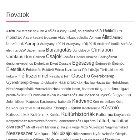
Rovatok
A Ridikülben
A férfi, aki tetszik nekünk
A nő és a kütyü
A nő, ha színésznő
Állati
mondták
Amiről
A szerkesztő jegyzete
Aktív kikapcsolódás
Aktívan
Apropó
beszélünk
Aranyanyu 2014
Aranyanyu Díj 2015
Árulkodó betűk
Autó
Az
Címlapon
Barangolás
élet írta
B2W
Baba-mama
Bűnüldözők
Címlapsztori
Csajok
Civilben
Család
Családi kirakós
Csillagászat
Egészség
designerwebshop
Dióhéjban
Divat
Dosszié
Életmesék
Életmód
Életstílus
Ezotéria
Énképzés
Esküvő
Etikett
Férfi dizájn
Férfi, aki tetszik
Gasztro
Férfiszemmel
Gyerek-terep
nekünk
Fesztivál
Film
Gyerekterep
Házi praktikák
Gyógyító oldalaink
Házilag
Háztartás
Helloklimax
Igaz történet
Hétköznapi hősök
Horoszkóp
Huszonötön innen, ötvenen túl
Igazi
Interjú
Jegyzetlap
praktikák
Irodalom
Iskola
Iskolakezdés
Jakupcsek szubjektív
Kedvenc
Kapocs
Kert,
Jelen időben
Karácsonyi babonák
Kert és balkon
Kóstoló
balkon
Kispapa - apuka
Kezdd el te is!
Kiállítás
Konferencia
Kultúrhistóriák
Kultúr-mix
Kulisszatitkok
Kultúrmix
Kultúra
Kutyatartás
Láttad, hallottad,
Könyvtámasz
Környezetvédelem
Lakberendezés
Lapzárta
olvastad?
Mi lett vele?
Minden jó, ha jó a vége
Mozi
Művészet
Nagymamákról
Neszesszer
Női dizájn
Nézőpont
Női szemmel
Nyár, színház
Olimpia
Pszicho
Párkapcsolat
Olimpiai melléklet
Otthon
Portré
Programajánló