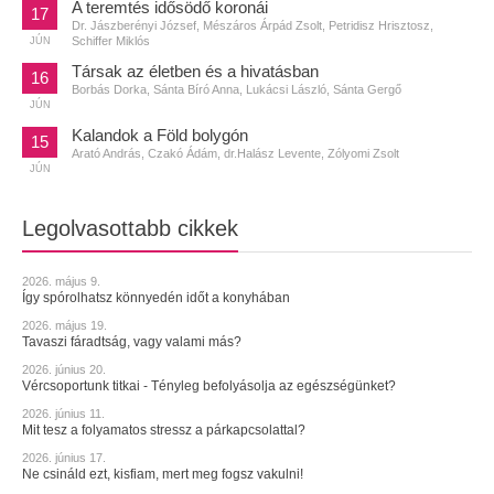
A teremtés idősödő koronái
17
Dr. Jászberényi József, Mészáros Árpád Zsolt, Petridisz Hrisztosz,
Schiffer Miklós
JÚN
Társak az életben és a hivatásban
16
Borbás Dorka, Sánta Bíró Anna, Lukácsi László, Sánta Gergő
JÚN
Kalandok a Föld bolygón
15
Arató András, Czakó Ádám, dr.Halász Levente, Zólyomi Zsolt
JÚN
Legolvasottabb cikkek
2026. május 9.
Így spórolhatsz könnyedén időt a konyhában
2026. május 19.
Tavaszi fáradtság, vagy valami más?
2026. június 20.
Vércsoportunk titkai - Tényleg befolyásolja az egészségünket?
2026. június 11.
Mit tesz a folyamatos stressz a párkapcsolattal?
2026. június 17.
Ne csináld ezt, kisfiam, mert meg fogsz vakulni!