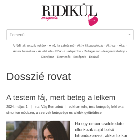
Fomenü
A férfi, aki tetszik nekünk -
A nő, ha színésznő -
Aktív kikapcsolódás -
Aktívan -
Állati -
Amiről beszélünk -
Az élet írta -
B2W -
Címlapsztori -
Csillagászat -
designerwebshop -
Dióhéjban -
Életmesék -
Énképzés -
Esküvő
Dosszié rovat
A testem fáj, mert beteg a lelkem
2024. május 1.
|
Írta:
Vág Bernadett
|
eckhart tolle
,
testi betegség lelki oka
,
simonton módszer
,
a szervek betegsége és a lélek gyötrődése
Ha egy ember cselekedete
ellenkezik saját belső
hitrendszerével, akkor fizikai