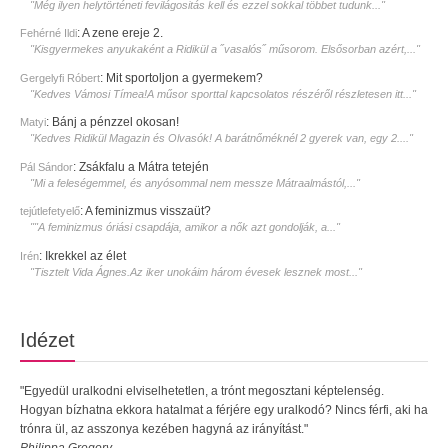
"Még ilyen helytörténeti fevilágositás kell és ezzel sokkal többet tudunk..."
:
A zene ereje 2.
Fehérné Ildi
"Kisgyermekes anyukaként a Ridikül a ˝vasalós˝ műsorom. Elsősorban azért,..."
:
Mit sportoljon a gyermekem?
Gergelyfi Róbert
"Kedves Vámosi Tímea!A műsor sporttal kapcsolatos részéről részletesen itt..."
:
Bánj a pénzzel okosan!
Matyi
"Kedves Ridikül Magazin és Olvasók! A barátnőméknél 2 gyerek van, egy 2...."
:
Zsákfalu a Mátra tetején
Pál Sándor
"Mi a feleségemmel, és anyósommal nem messze Mátraalmástól,..."
:
A feminizmus visszaüt?
tejútlefetyelő
""A feminizmus óriási csapdája, amikor a nők azt gondolják, a..."
:
Ikrekkel az élet
Irén
"Tisztelt Vida Ágnes.Az iker unokáim három évesek lesznek most..."
Idézet
"Egyedül uralkodni elviselhetetlen, a trónt megosztani képtelenség.
Hogyan bízhatna ekkora hatalmat a férjére egy uralkodó? Nincs férfi, aki ha
trónra ül, az asszonya kezében hagyná az irányítást."
Philippa Gregory