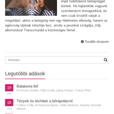
énjét tudattalanul betegséggel
bünteti. Ha hajlandóak vagyunk
szembenézni önmagunkkal, és
nem csak kívülről várjuk a
megoldást, akkor a betegség nem egy félelmetes ellenség, hanem az
egészség útjának iránytűje lesz, amely a javunkat szolgálja.„Válj
alkimistává! Transzmutáld a közönséges fémet...
Tovább olvasom
Legutóbbi adások
Balatonra fel!
19
Dr.Kovács Emőke, Pályi Zsófia, Litkey Farkas, Trokán Péter
JÚN
Tények és tévhitek a bőrápolásról
18
Czibere Csilla, Dr.Solymosi Ágnes, Feller Adrienne, Kautzky-Szemők
Adrienn
JÚN