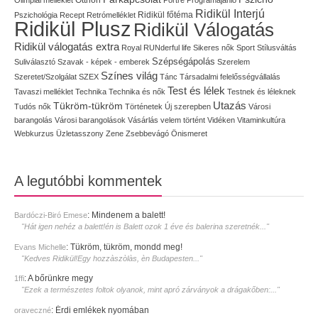
Ridikül Interjú
Pszichológia
Recept
Retrómelléklet
Ridikül főtéma
Ridikül Plusz
Ridikül Válogatás
Ridikül válogatás extra
Royal
RUNderful life
Sikeres nők
Sport
Stílusváltás
Szépségápolás
Suliválasztó
Szavak - képek - emberek
Szerelem
Színes világ
Szeretet/Szolgálat
SZEX
Tánc
Társadalmi felelősségvállalás
Test és lélek
Tavaszi melléklet
Technika
Technika és nők
Testnek és léleknek
Utazás
Tükröm-tükröm
Tudós nők
Történetek
Új szerepben
Városi
barangolás
Városi barangolások
Vásárlás
velem történt
Vidéken
Vitaminkultúra
Webkurzus
Üzletasszony
Zene
Zsebbevágó
Önismeret
A legutóbbi kommentek
:
Mindenem a balett!
Bardóczi-Biró Emese
"Hát igen nehéz a balett!én is Balett ozok 1 éve és balerina szeretnék..."
:
Tükröm, tükröm, mondd meg!
Evans Michelle
"Kedves Ridikül!Egy hozzàszòlàs, èn Budapesten..."
:
A bőrünkre megy
1ffi
"Ezek a természetes foltok olyanok, mint apró zárványok a drágakőben:..."
:
Érdi emlékek nyomában
oraveczné