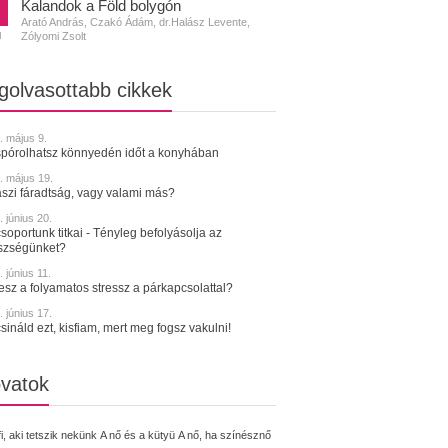
Kalandok a Föld bolygón
Arató András, Czakó Ádám, dr.Halász Levente,
Zólyomi Zsolt
N
golvasottabb cikkek
. május 9.
spórolhatsz könnyedén időt a konyhában
. május 19.
szi fáradtság, vagy valami más?
 június 20.
soportunk titkai - Tényleg befolyásolja az
szségünket?
 június 11.
tesz a folyamatos stressz a párkapcsolattal?
 június 17.
sináld ezt, kisfiam, mert meg fogsz vakulni!
vatok
fi, aki tetszik nekünk
A nő és a kütyü
A nő, ha színésznő