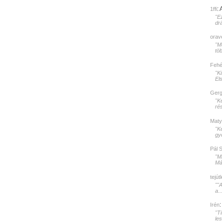
:
1ffi
"E
dr
orav
"Mé
töb
Fehér
"K
El
Gerg
"K
rés
Maty
"K
gy
Pál 
"M
Mát
tejút
""
a..
Irén
"T
le