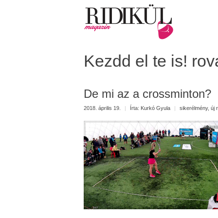
Kezdd el te is! rov
De mi az a crossminton?
2018. április 19.
|
Írta:
Kurkó Gyula
|
sikerélmény
,
új 