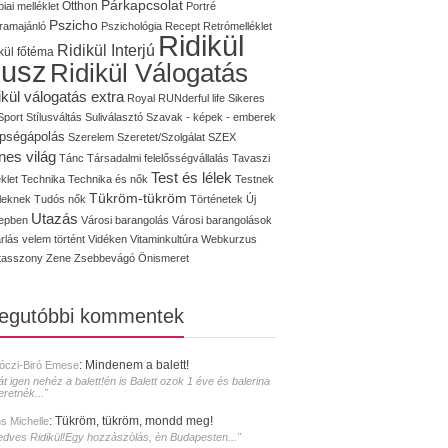
Párkapcsolat
iai melléklet
Otthon
Portré
Pszicho
ramajánló
Pszichológia
Recept
Retrómelléklet
Ridikül
Ridikül Interjú
kül főtéma
lusz
Ridikül Válogatás
ikül válogatás extra
Royal
RUNderful life
Sikeres
Sport
Stílusváltás
Suliválasztó
Szavak - képek - emberek
pségápolás
Szerelem
Szeretet/Szolgálat
SZEX
nes világ
Tánc
Társadalmi felelősségvállalás
Tavaszi
Test és lélek
klet
Technika
Technika és nők
Testnek
Tükröm-tükröm
éleknek
Tudós nők
Történetek
Új
Utazás
epben
Városi barangolás
Városi barangolások
rlás
velem történt
Vidéken
Vitaminkultúra
Webkurzus
tasszony
Zene
Zsebbevágó
Önismeret
legutóbbi kommentek
:
Mindenem a balett!
óczi-Biró Emese
át igen nehéz a balett!én is Balett ozok 1 éve és balerina
eretnék..."
:
Tükröm, tükröm, mondd meg!
s Michelle
edves Ridikül!Egy hozzàszòlàs, èn Budapesten..."