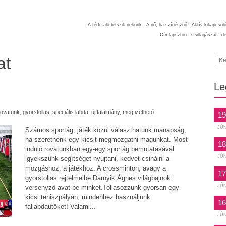
A férfi, aki tetszik nekünk -
A nő, ha színésznő -
Aktív kikapcsol
Címlapsztori -
Csillagászat -
d
at
Le
rovatunk
,
gyorstollas
,
speciális labda
,
új találmány
,
megfizethető
19
JÚ
Számos sportág, játék közül választhatunk manapság,
ha szeretnénk egy kicsit megmozgatni magunkat. Most
18
induló rovatunkban egy-egy sportág bemutatásával
JÚ
igyekszünk segítséget nyújtani, kedvet csinálni a
mozgáshoz, a játékhoz. A crossminton, avagy a
17
gyorstollas rejtelmeibe Darnyik Ágnes világbajnok
JÚ
versenyző avat be minket.Tollasozzunk gyorsan egy
kicsi teniszpályán, mindehhez használjunk
16
fallabdaütőket! Valami...
JÚ