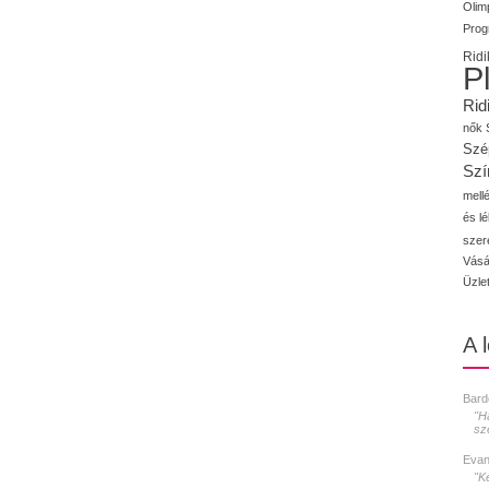
Olimp
Prog
Ridi
P
Rid
nők
Szé
Szí
mellé
és l
szer
Vásá
Üzle
A 
Bard
"H
sz
Evan
"K