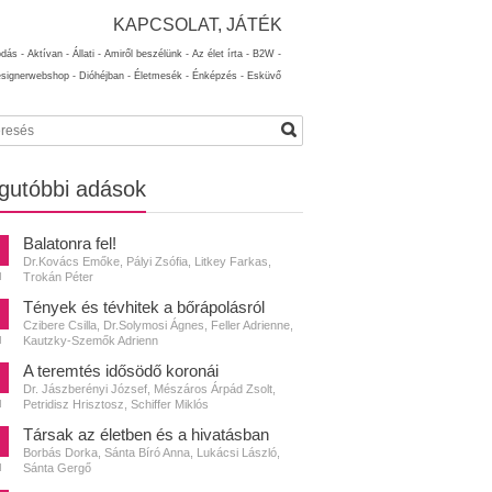
KAPCSOLAT, JÁTÉK
ódás -
Aktívan -
Állati -
Amiről beszélünk -
Az élet írta -
B2W -
esignerwebshop -
Dióhéjban -
Életmesék -
Énképzés -
Esküvő
gutóbbi adások
Balatonra fel!
Dr.Kovács Emőke, Pályi Zsófia, Litkey Farkas,
Trokán Péter
N
Tények és tévhitek a bőrápolásról
Czibere Csilla, Dr.Solymosi Ágnes, Feller Adrienne,
Kautzky-Szemők Adrienn
N
A teremtés idősödő koronái
Dr. Jászberényi József, Mészáros Árpád Zsolt,
Petridisz Hrisztosz, Schiffer Miklós
N
Társak az életben és a hivatásban
Borbás Dorka, Sánta Bíró Anna, Lukácsi László,
Sánta Gergő
N