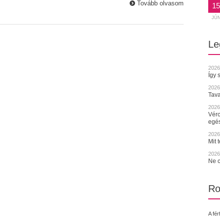
Tovább olvasom
15
JÚ
Le
2026
Így 
2026
Tava
2026.
Vérc
egé
2026.
Mit 
2026.
Ne c
Ro
A fér