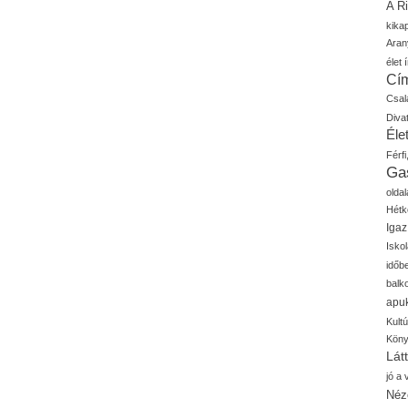
A R
kika
Aran
élet í
Cí
Csal
Diva
Élet
Férfi
Ga
oldal
Hétk
Igaz
Isko
időb
balk
apu
Kult
Kön
Lát
jó a
Néz