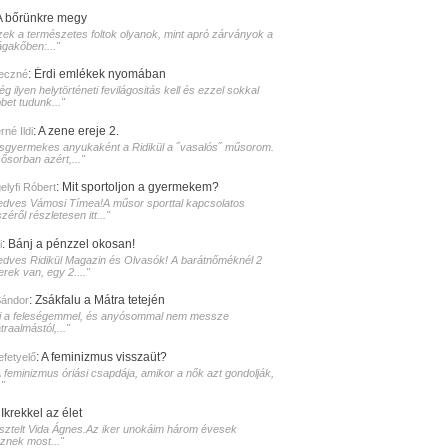
A bőrünkre megy
zek a természetes foltok olyanok, mint apró zárványok a
ágakőben:..."
:
Érdi emlékek nyomában
eczné
g ilyen helytörténeti fevilágositás kell és ezzel sokkal
bet tudunk..."
:
A zene ereje 2.
né Ildi
isgyermekes anyukaként a Ridikül a ˝vasalós˝ műsorom.
sősorban azért,..."
:
Mit sportoljon a gyermekem?
elyfi Róbert
edves Vámosi Tímea!A műsor sporttal kapcsolatos
zéről részletesen itt..."
:
Bánj a pénzzel okosan!
i
edves Ridikül Magazin és Olvasók! A barátnőméknél 2
erek van, egy 2...."
:
Zsákfalu a Mátra tetején
Sándor
i a feleségemmel, és anyósommal nem messze
raalmástól,..."
:
A feminizmus visszaüt?
lefetyelő
A feminizmus óriási csapdája, amikor a nők azt gondolják,
."
:
Ikrekkel az élet
isztelt Vida Ágnes.Az iker unokáim három évesek
sznek most..."