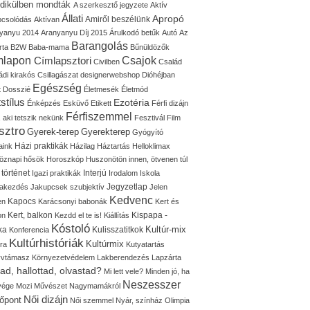
idikülben mondták
A szerkesztő jegyzete
Aktív
Állati
Apropó
Amiről beszélünk
pcsolódás
Aktívan
yanyu 2014
Aranyanyu Díj 2015
Árulkodó betűk
Autó
Az
Barangolás
rta
B2W
Baba-mama
Bűnüldözők
mlapon
Címlapsztori
Csajok
Civilben
Család
ádi kirakós
Csillagászat
designerwebshop
Dióhéjban
Egészség
t
Dosszié
Életmesék
Életmód
stílus
Ezotéria
Énképzés
Esküvő
Etikett
Férfi dizájn
Férfiszemmel
, aki tetszik nekünk
Fesztivál
Film
sztro
Gyerek-terep
Gyerekterep
Gyógyító
Házi praktikák
aink
Házilag
Háztartás
Helloklimax
öznapi hősök
Horoszkóp
Huszonötön innen, ötvenen túl
 történet
Interjú
Igazi praktikák
Irodalom
Iskola
Jegyzetlap
lakezdés
Jakupcsek szubjektív
Jelen
Kedvenc
Kapocs
en
Karácsonyi babonák
Kert és
Kert, balkon
Kispapa -
on
Kezdd el te is!
Kiállítás
Kóstoló
Kultúr-mix
ka
Kulisszatitkok
Konferencia
Kultúrhistóriák
Kultúrmix
úra
Kutyatartás
yvtámasz
Környezetvédelem
Lakberendezés
Lapzárta
tad, hallottad, olvastad?
Mi lett vele?
Minden jó, ha
Neszesszer
 vége
Mozi
Művészet
Nagymamákról
Női dizájn
őpont
Női szemmel
Nyár, színház
Olimpia