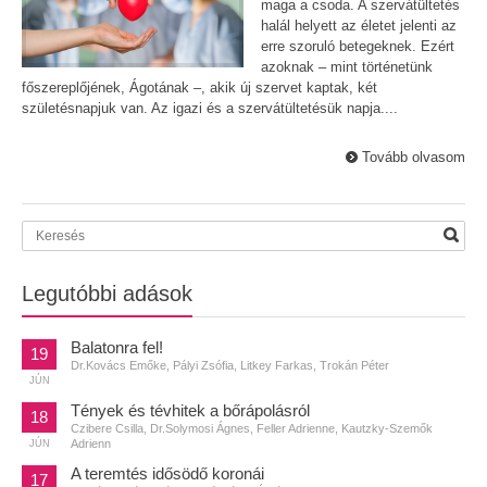
maga a csoda. A szervátültetés
halál helyett az életet jelenti az
erre szoruló betegeknek. Ezért
azoknak – mint történetünk
főszereplőjének, Ágotának –, akik új szervet kaptak, két
születésnapjuk van. Az igazi és a szervátültetésük napja....
Tovább olvasom
Legutóbbi adások
Balatonra fel!
19
Dr.Kovács Emőke, Pályi Zsófia, Litkey Farkas, Trokán Péter
JÚN
Tények és tévhitek a bőrápolásról
18
Czibere Csilla, Dr.Solymosi Ágnes, Feller Adrienne, Kautzky-Szemők
Adrienn
JÚN
A teremtés idősödő koronái
17