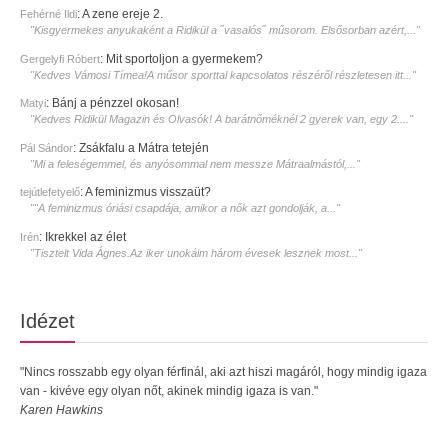
:
A zene ereje 2.
Fehérné Ildi
"Kisgyermekes anyukaként a Ridikül a ˝vasalós˝ műsorom. Elsősorban azért,..."
:
Mit sportoljon a gyermekem?
Gergelyfi Róbert
"Kedves Vámosi Tímea!A műsor sporttal kapcsolatos részéről részletesen itt..."
:
Bánj a pénzzel okosan!
Matyi
"Kedves Ridikül Magazin és Olvasók! A barátnőméknél 2 gyerek van, egy 2...."
:
Zsákfalu a Mátra tetején
Pál Sándor
"Mi a feleségemmel, és anyósommal nem messze Mátraalmástól,..."
:
A feminizmus visszaüt?
tejútlefetyelő
""A feminizmus óriási csapdája, amikor a nők azt gondolják, a..."
:
Ikrekkel az élet
Irén
"Tisztelt Vida Ágnes.Az iker unokáim három évesek lesznek most..."
Idézet
"Nincs rosszabb egy olyan férfinál, aki azt hiszi magáról, hogy mindig igaza
van - kivéve egy olyan nőt, akinek mindig igaza is van."
Karen Hawkins