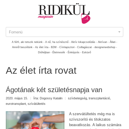
Fomenü
A férfi, aki tetszik nekünk -
A nő, ha színésznő -
Aktív kikapcsolódás -
Aktívan -
Állati -
Amiről beszélünk -
Az élet írta -
B2W -
Címlapsztori -
Csillagászat -
designerwebshop -
Dióhéjban -
Életmesék -
Énképzés -
Esküvő
Az élet írta rovat
Ágotának két születésnapja van
2020. május 15.
|
Írta:
Dogossy Katalin
|
szívbetegség
,
transzplantáció
,
eurotransplant
,
szívátültetés
A szervátültetés még ma is
szívszorító és titokzatos
beavatkozás. A laikus számára