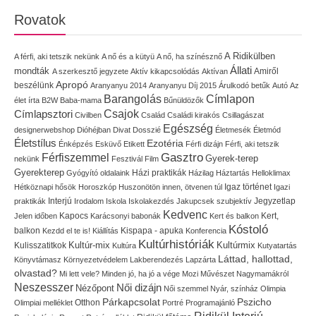
Rovatok
A Ridikülben
A férfi, aki tetszik nekünk
A nő és a kütyü
A nő, ha színésznő
Állati
mondták
Amiről
A szerkesztő jegyzete
Aktív kikapcsolódás
Aktívan
Apropó
beszélünk
Aranyanyu 2014
Aranyanyu Díj 2015
Árulkodó betűk
Autó
Az
Címlapon
Barangolás
élet írta
B2W
Baba-mama
Bűnüldözők
Címlapsztori
Csajok
Civilben
Család
Családi kirakós
Csillagászat
Egészség
designerwebshop
Dióhéjban
Divat
Dosszié
Életmesék
Életmód
Életstílus
Ezotéria
Énképzés
Esküvő
Etikett
Férfi dizájn
Férfi, aki tetszik
Gasztro
Férfiszemmel
Gyerek-terep
nekünk
Fesztivál
Film
Gyerekterep
Házi praktikák
Gyógyító oldalaink
Házilag
Háztartás
Helloklimax
Igaz történet
Hétköznapi hősök
Horoszkóp
Huszonötön innen, ötvenen túl
Igazi
Interjú
Jegyzetlap
praktikák
Irodalom
Iskola
Iskolakezdés
Jakupcsek szubjektív
Kedvenc
Kapocs
Kert,
Jelen időben
Karácsonyi babonák
Kert és balkon
Kóstoló
balkon
Kispapa - apuka
Kezdd el te is!
Kiállítás
Konferencia
Kultúrhistóriák
Kultúr-mix
Kulisszatitkok
Kultúrmix
Kultúra
Kutyatartás
Láttad, hallottad,
Könyvtámasz
Környezetvédelem
Lakberendezés
Lapzárta
olvastad?
Mi lett vele?
Minden jó, ha jó a vége
Mozi
Művészet
Nagymamákról
Neszesszer
Női dizájn
Nézőpont
Női szemmel
Nyár, színház
Olimpia
Pszicho
Párkapcsolat
Olimpiai melléklet
Otthon
Portré
Programajánló
Ridikül Interjú