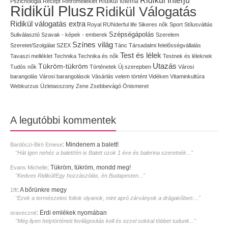
Pszichológia
Recept
Retrómelléklet
Ridikül főtéma
Ridikül Plusz
Ridikül Válogatás
Ridikül válogatás extra
Royal
RUNderful life
Sikeres nők
Sport
Stílusváltás
Szépségápolás
Suliválasztó
Szavak - képek - emberek
Szerelem
Színes világ
Szeretet/Szolgálat
SZEX
Tánc
Társadalmi felelősségvállalás
Test és lélek
Tavaszi melléklet
Technika
Technika és nők
Testnek és léleknek
Utazás
Tükröm-tükröm
Tudós nők
Történetek
Új szerepben
Városi
barangolás
Városi barangolások
Vásárlás
velem történt
Vidéken
Vitaminkultúra
Webkurzus
Üzletasszony
Zene
Zsebbevágó
Önismeret
A legutóbbi kommentek
:
Mindenem a balett!
Bardóczi-Biró Emese
"Hát igen nehéz a balett!én is Balett ozok 1 éve és balerina szeretnék..."
:
Tükröm, tükröm, mondd meg!
Evans Michelle
"Kedves Ridikül!Egy hozzàszòlàs, èn Budapesten..."
:
A bőrünkre megy
1ffi
"Ezek a természetes foltok olyanok, mint apró zárványok a drágakőben:..."
:
Érdi emlékek nyomában
oraveczné
"Még ilyen helytörténeti fevilágositás kell és ezzel sokkal többet tudunk..."