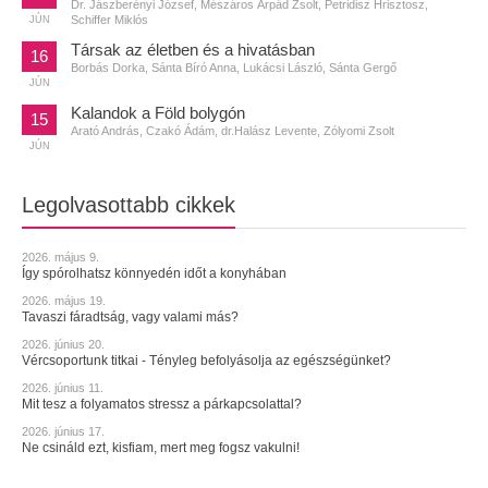
Dr. Jászberényi József, Mészáros Árpád Zsolt, Petridisz Hrisztosz,
Schiffer Miklós
JÚN
Társak az életben és a hivatásban
16
Borbás Dorka, Sánta Bíró Anna, Lukácsi László, Sánta Gergő
JÚN
Kalandok a Föld bolygón
15
Arató András, Czakó Ádám, dr.Halász Levente, Zólyomi Zsolt
JÚN
Legolvasottabb cikkek
2026. május 9.
Így spórolhatsz könnyedén időt a konyhában
2026. május 19.
Tavaszi fáradtság, vagy valami más?
2026. június 20.
Vércsoportunk titkai - Tényleg befolyásolja az egészségünket?
2026. június 11.
Mit tesz a folyamatos stressz a párkapcsolattal?
2026. június 17.
Ne csináld ezt, kisfiam, mert meg fogsz vakulni!