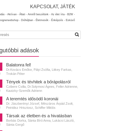
KAPCSOLAT, JÁTÉK
ódás -
Aktívan -
Állati -
Amiről beszélünk -
Az élet írta -
B2W -
esignerwebshop -
Dióhéjban -
Életmesék -
Énképzés -
Esküvő
gutóbbi adások
Balatonra fel!
Dr.Kovács Emőke, Pályi Zsófia, Litkey Farkas,
Trokán Péter
N
Tények és tévhitek a bőrápolásról
Czibere Csilla, Dr.Solymosi Ágnes, Feller Adrienne,
Kautzky-Szemők Adrienn
N
A teremtés idősödő koronái
Dr. Jászberényi József, Mészáros Árpád Zsolt,
Petridisz Hrisztosz, Schiffer Miklós
N
Társak az életben és a hivatásban
Borbás Dorka, Sánta Bíró Anna, Lukácsi László,
Sánta Gergő
N