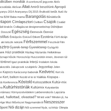
idikülben mondták
A szerkesztő jegyzete
Aktív
Állati
Apropó
Amiről beszélünk
pcsolódás
Aktívan
yanyu 2014
Aranyanyu Díj 2015
Árulkodó betűk
Autó
Az
Barangolás
rta
B2W
Baba-mama
Bűnüldözők
mlapon
Címlapsztori
Csajok
Civilben
Család
ádi kirakós
Csillagászat
designerwebshop
Dióhéjban
Egészség
t
Dosszié
Életmesék
Életmód
stílus
Ezotéria
Énképzés
Esküvő
Etikett
Férfi dizájn
Férfiszemmel
, aki tetszik nekünk
Fesztivál
Film
sztro
Gyerek-terep
Gyerekterep
Gyógyító
Házi praktikák
aink
Házilag
Háztartás
Helloklimax
öznapi hősök
Horoszkóp
Huszonötön innen, ötvenen túl
 történet
Interjú
Igazi praktikák
Irodalom
Iskola
Jegyzetlap
lakezdés
Jakupcsek szubjektív
Jelen
Kedvenc
Kapocs
en
Karácsonyi babonák
Kert és
Kert, balkon
Kispapa -
on
Kezdd el te is!
Kiállítás
Kóstoló
Kultúr-mix
ka
Kulisszatitkok
Konferencia
Kultúrhistóriák
Kultúrmix
úra
Kutyatartás
yvtámasz
Környezetvédelem
Lakberendezés
Lapzárta
tad, hallottad, olvastad?
Mi lett vele?
Minden jó, ha
Neszesszer
 vége
Mozi
Művészet
Nagymamákról
Női dizájn
őpont
Női szemmel
Nyár, színház
Olimpia