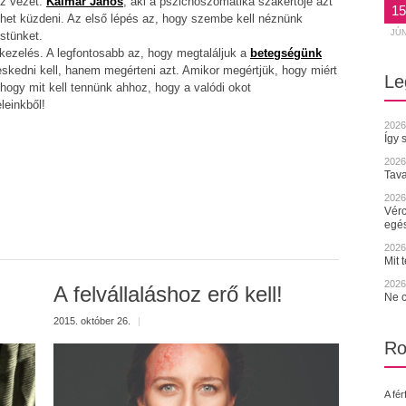
oz vezet.
Kálmár János
, aki a pszichoszomatika szakértője azt
15
het küzdeni. Az első lépés az, hogy szembe kell néznünk
JÚ
estünket.
ezelés. A legfontosabb az, hogy megtaláljuk a
betegségünk
skedni kell, hanem megérteni azt. Amikor megértjük, hogy miért
Le
a, hogy mit kell tennünk ahhoz, hogy a valódi okot
leinkből!
2026
Így 
2026
Tava
2026.
Vérc
egé
2026.
Mit 
2026.
A felvállaláshoz erő kell!
Ne c
2015. október 26.
|
Ro
A fér