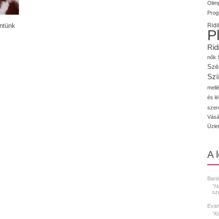
Olimp
Prog
intünk
Ridi
P
Rid
nők
Szé
Szí
mellé
és l
szer
Vásá
Üzle
A 
Bard
"H
sz
Evan
"K