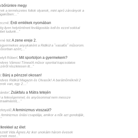
A bőrünkre megy
zek a természetes foltok olyanok, mint apró zárványok a
ágakőben:..."
:
Érdi emlékek nyomában
eczné
g ilyen helytörténeti fevilágositás kell és ezzel sokkal
bet tudunk..."
:
A zene ereje 2.
né Ildi
isgyermekes anyukaként a Ridikül a ˝vasalós˝ műsorom.
sősorban azért,..."
:
Mit sportoljon a gyermekem?
elyfi Róbert
edves Vámosi Tímea!A műsor sporttal kapcsolatos
zéről részletesen itt..."
:
Bánj a pénzzel okosan!
i
edves Ridikül Magazin és Olvasók! A barátnőméknél 2
erek van, egy 2...."
:
Zsákfalu a Mátra tetején
Sándor
i a feleségemmel, és anyósommal nem messze
raalmástól,..."
:
A feminizmus visszaüt?
lefetyelő
A feminizmus óriási csapdája, amikor a nők azt gondolják,
."
:
Ikrekkel az élet
isztelt Vida Ágnes.Az iker unokáim három évesek
sznek most..."