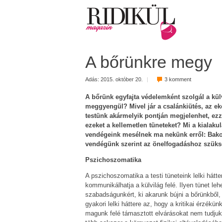
A bőrünkre megy
Adás: 2015. október 20.
|
3 komment
A bőrünk egyfajta védelemként szolgál a kü
meggyengül? Mivel jár a csalánkiütés, az ek
testünk akármelyik pontján megjelenhet, ez
ezeket a kellemetlen tüneteket? Mi a kialak
vendégeink mesélnek ma nekünk erről: Bakos 
vendégünk szerint az önelfogadáshoz szüksé
Pszichoszomatika
A pszichoszomatika a testi tüneteink lelki hátt
kommunikálhatja a külvilág felé. Ilyen tünet le
szabadságunkért, ki akarunk bújni a bőrünkből,
gyakori lelki háttere az, hogy a kritikai érzékün
magunk felé támasztott elvárásokat nem tudjuk t