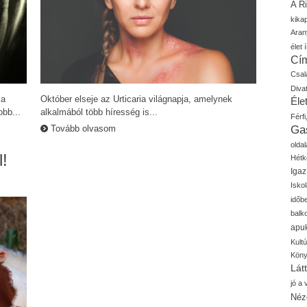
A R
kika
Aran
élet í
Cí
Csal
Diva
 a
Október elseje az Urticaria világnapja, amelynek
Élet
bb...
alkalmából több híresség is...
Férfi
Tovább olvasom
Ga
oldal
!
Hétk
Igaz
Isko
időb
balk
apu
Kult
Kön
Lát
jó a
Néz