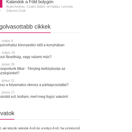
Kalandok a Föld bolygón
Arató András, Czakó Ádám, dr.Halász Levente,
Zólyomi Zsolt
N
golvasottabb cikkek
. május 9.
spórolhatsz könnyedén időt a konyhában
. május 19.
szi fáradtság, vagy valami más?
 június 20.
soportunk titkai - Tényleg befolyásolja az
szségünket?
 június 11.
tesz a folyamatos stressz a párkapcsolattal?
 június 17.
sináld ezt, kisfiam, mert meg fogsz vakulni!
vatok
fi, aki tetszik nekünk
A nő és a kütyü
A nő, ha színésznő