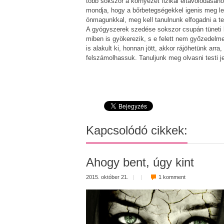
több sokszor a környezet fizikai eltávolodásáh
mondja, hogy a bőrbetegségekkel igenis meg le
önmagunkkal, meg kell tanulnunk elfogadni a t
A gyógyszerek szedése sokszor csupán tüneti k
miben is gyökerezik, s e felett nem győzedelme
is alakult ki, honnan jött, akkor rájöhetünk arr
felszámolhassuk. Tanuljunk meg olvasni testi je
Kapcsolódó cikkek:
Ahogy bent, úgy kint
2015. október 21.
|
|
1 komment