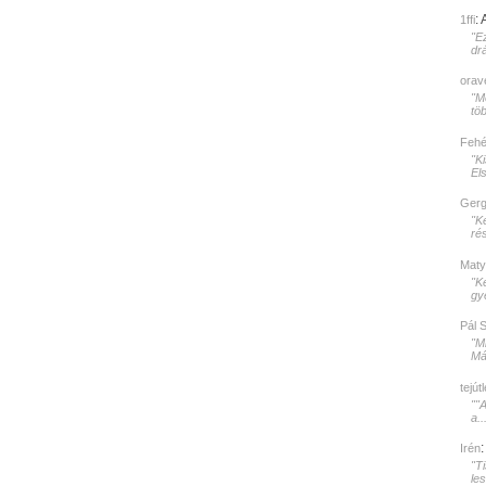
:
1ffi
"E
dr
orav
"Mé
töb
Fehér
"K
El
Gerg
"K
rés
Maty
"K
gy
Pál 
"M
Mát
tejút
""
a..
Irén
"T
le