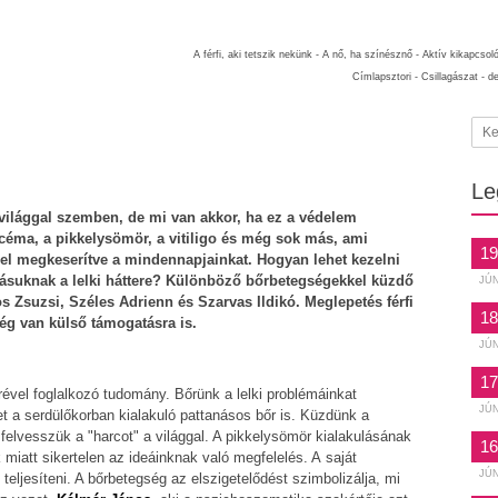
A férfi, aki tetszik nekünk -
A nő, ha színésznő -
Aktív kikapcsol
Címlapsztori -
Csillagászat -
d
Le
lvilággal szemben, de mi van akkor, ha ez a védelem
céma, a pikkelysömör, a vitiligo és még sok más, ami
19
zel megkeserítve a mindennapjainkat. Hogyan lehet kezelni
ulásuknak a lelki háttere? Különböző bőrbetegségekkel küzdő
JÚ
Zsuzsi, Széles Adrienn és Szarvas Ildikó. Meglepetés férfi
18
g van külső támogatásra is.
JÚ
17
erével foglalkozó tudomány. Bőrünk a lelki problémáinkat
JÚ
het a serdülőkorban kialakuló pattanásos bőr is. Küzdünk a
 felvesszük a "harcot" a világgal. A pikkelysömör kialakulásának
16
k miatt sikertelen az ideáinknak való megfelelés. A saját
JÚ
eljesíteni. A bőrbetegség az elszigetelődést szimbolizálja, mi