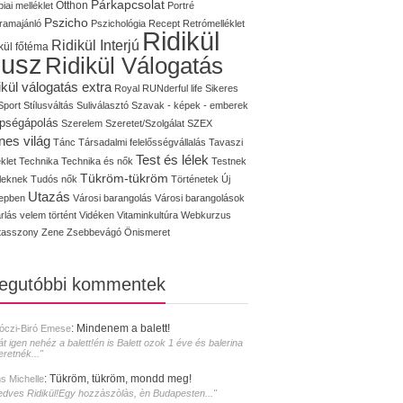
Párkapcsolat
iai melléklet
Otthon
Portré
Pszicho
ramajánló
Pszichológia
Recept
Retrómelléklet
Ridikül
Ridikül Interjú
kül főtéma
lusz
Ridikül Válogatás
ikül válogatás extra
Royal
RUNderful life
Sikeres
Sport
Stílusváltás
Suliválasztó
Szavak - képek - emberek
pségápolás
Szerelem
Szeretet/Szolgálat
SZEX
nes világ
Tánc
Társadalmi felelősségvállalás
Tavaszi
Test és lélek
klet
Technika
Technika és nők
Testnek
Tükröm-tükröm
éleknek
Tudós nők
Történetek
Új
Utazás
epben
Városi barangolás
Városi barangolások
rlás
velem történt
Vidéken
Vitaminkultúra
Webkurzus
tasszony
Zene
Zsebbevágó
Önismeret
legutóbbi kommentek
:
Mindenem a balett!
óczi-Biró Emese
át igen nehéz a balett!én is Balett ozok 1 éve és balerina
eretnék..."
:
Tükröm, tükröm, mondd meg!
s Michelle
edves Ridikül!Egy hozzàszòlàs, èn Budapesten..."