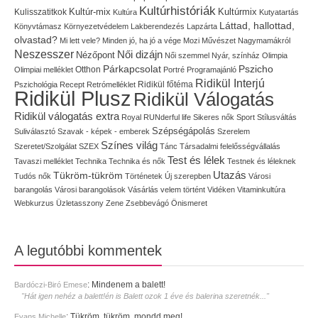
Kultúrhistóriák
Kultúr-mix
Kulisszatitkok
Kultúrmix
Kultúra
Kutyatartás
Láttad, hallottad,
Könyvtámasz
Környezetvédelem
Lakberendezés
Lapzárta
olvastad?
Mi lett vele?
Minden jó, ha jó a vége
Mozi
Művészet
Nagymamákról
Neszesszer
Női dizájn
Nézőpont
Női szemmel
Nyár, színház
Olimpia
Pszicho
Párkapcsolat
Olimpiai melléklet
Otthon
Portré
Programajánló
Ridikül Interjú
Pszichológia
Recept
Retrómelléklet
Ridikül főtéma
Ridikül Plusz
Ridikül Válogatás
Ridikül válogatás extra
Royal
RUNderful life
Sikeres nők
Sport
Stílusváltás
Szépségápolás
Suliválasztó
Szavak - képek - emberek
Szerelem
Színes világ
Szeretet/Szolgálat
SZEX
Tánc
Társadalmi felelősségvállalás
Test és lélek
Tavaszi melléklet
Technika
Technika és nők
Testnek és léleknek
Utazás
Tükröm-tükröm
Tudós nők
Történetek
Új szerepben
Városi
barangolás
Városi barangolások
Vásárlás
velem történt
Vidéken
Vitaminkultúra
Webkurzus
Üzletasszony
Zene
Zsebbevágó
Önismeret
A legutóbbi kommentek
:
Mindenem a balett!
Bardóczi-Biró Emese
"Hát igen nehéz a balett!én is Balett ozok 1 éve és balerina szeretnék..."
:
Tükröm, tükröm, mondd meg!
Evans Michelle