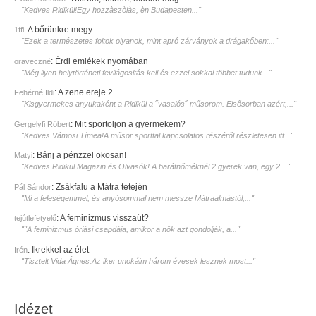
"Kedves Ridikül!Egy hozzàszòlàs, èn Budapesten..."
:
A bőrünkre megy
1ffi
"Ezek a természetes foltok olyanok, mint apró zárványok a drágakőben:..."
:
Érdi emlékek nyomában
oraveczné
"Még ilyen helytörténeti fevilágositás kell és ezzel sokkal többet tudunk..."
:
A zene ereje 2.
Fehérné Ildi
"Kisgyermekes anyukaként a Ridikül a ˝vasalós˝ műsorom. Elsősorban azért,..."
:
Mit sportoljon a gyermekem?
Gergelyfi Róbert
"Kedves Vámosi Tímea!A műsor sporttal kapcsolatos részéről részletesen itt..."
:
Bánj a pénzzel okosan!
Matyi
"Kedves Ridikül Magazin és Olvasók! A barátnőméknél 2 gyerek van, egy 2...."
:
Zsákfalu a Mátra tetején
Pál Sándor
"Mi a feleségemmel, és anyósommal nem messze Mátraalmástól,..."
:
A feminizmus visszaüt?
tejútlefetyelő
""A feminizmus óriási csapdája, amikor a nők azt gondolják, a..."
:
Ikrekkel az élet
Irén
"Tisztelt Vida Ágnes.Az iker unokáim három évesek lesznek most..."
Idézet