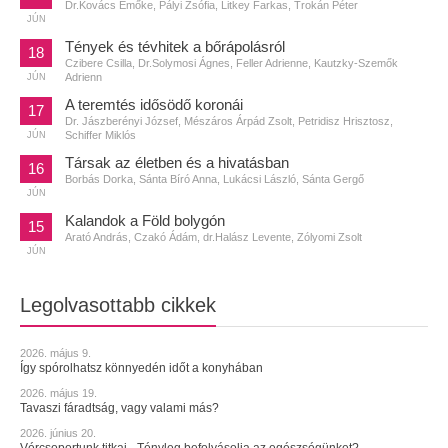
Dr.Kovács Emőke, Pályi Zsófia, Litkey Farkas, Trokán Péter
JÚN
Tények és tévhitek a bőrápolásról
18
Czibere Csilla, Dr.Solymosi Ágnes, Feller Adrienne, Kautzky-Szemők
Adrienn
JÚN
A teremtés idősödő koronái
17
Dr. Jászberényi József, Mészáros Árpád Zsolt, Petridisz Hrisztosz,
Schiffer Miklós
JÚN
Társak az életben és a hivatásban
16
Borbás Dorka, Sánta Bíró Anna, Lukácsi László, Sánta Gergő
JÚN
Kalandok a Föld bolygón
15
Arató András, Czakó Ádám, dr.Halász Levente, Zólyomi Zsolt
JÚN
Legolvasottabb cikkek
2026. május 9.
Így spórolhatsz könnyedén időt a konyhában
2026. május 19.
Tavaszi fáradtság, vagy valami más?
2026. június 20.