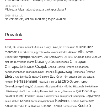
Vércsoportunk titkai - Tényleg befolyásolja az egészségünket?
2026. június 11.
Mit tesz a folyamatos stressz a párkapcsolattal?
2026. június 17.
Ne csináld ezt, kisfiam, mert meg fogsz vakulni!
Rovatok
A Ridikülben
A férfi, aki tetszik nekünk
A nő és a kütyü
A nő, ha színésznő
Állati
mondták
Amiről
A szerkesztő jegyzete
Aktív kikapcsolódás
Aktívan
Apropó
beszélünk
Aranyanyu 2014
Aranyanyu Díj 2015
Árulkodó betűk
Autó
Az
Címlapon
Barangolás
élet írta
B2W
Baba-mama
Bűnüldözők
Címlapsztori
Csajok
Civilben
Család
Családi kirakós
Csillagászat
Egészség
designerwebshop
Dióhéjban
Divat
Dosszié
Életmesék
Életmód
Életstílus
Ezotéria
Énképzés
Esküvő
Etikett
Férfi dizájn
Férfi, aki tetszik
Gasztro
Férfiszemmel
Gyerek-terep
nekünk
Fesztivál
Film
Gyerekterep
Házi praktikák
Gyógyító oldalaink
Házilag
Háztartás
Helloklimax
Igaz történet
Hétköznapi hősök
Horoszkóp
Huszonötön innen, ötvenen túl
Igazi
Interjú
Jegyzetlap
praktikák
Irodalom
Iskola
Iskolakezdés
Jakupcsek szubjektív
Kedvenc
Kapocs
Kert,
Jelen időben
Karácsonyi babonák
Kert és balkon
Kóstoló
balkon
Kispapa - apuka
Kezdd el te is!
Kiállítás
Konferencia