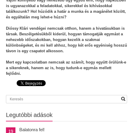
Vajon könnyebb vagy nehezebb úgy együtt élni, hogy napközben
is ugyanazokkal a feladatokkal, sikerekkel és kihívásokkal
találkozunk? Hol húzódik a határ a munka és a magánélet között,
és egyáltalán meg lehet-e húzni?
Dióssy Klári vendégei nemcsak otthon, hanem a hivatásukban is
társak. Beszélgetésükből kiderül, hogyan támogatják egymást a
nehezebb időszakokban, hogyan kezelik a szakmai
különbségeket, és mi kell ahhoz, hogy két erős egyéniség hosszú
távon is egy csapatot alkosson.
Mert egy kapcsolatban nemcsak az számít, hogy együtt örülünk-e
a sikereknek, hanem az is, hogy tudunk-e egymás mellett
fejlődni.
Legutóbbi adások
Balatonra fel!
19