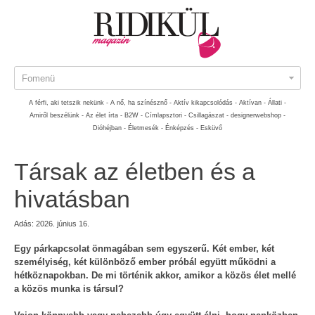
Fomenü
A férfi, aki tetszik nekünk -
A nő, ha színésznő -
Aktív kikapcsolódás -
Aktívan -
Állati -
Amiről beszélünk -
Az élet írta -
B2W -
Címlapsztori -
Csillagászat -
designerwebshop -
Dióhéjban -
Életmesék -
Énképzés -
Esküvő
Társak az életben és a
hivatásban
Adás: 2026. június 16.
Egy párkapcsolat önmagában sem egyszerű. Két ember, két
személyiség, két különböző ember próbál együtt működni a
hétköznapokban. De mi történik akkor, amikor a közös élet mellé
a közös munka is társul?