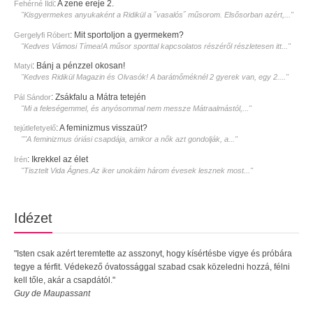
:
A zene ereje 2.
Fehérné Ildi
"Kisgyermekes anyukaként a Ridikül a ˝vasalós˝ műsorom. Elsősorban azért,..."
:
Mit sportoljon a gyermekem?
Gergelyfi Róbert
"Kedves Vámosi Tímea!A műsor sporttal kapcsolatos részéről részletesen itt..."
:
Bánj a pénzzel okosan!
Matyi
"Kedves Ridikül Magazin és Olvasók! A barátnőméknél 2 gyerek van, egy 2...."
:
Zsákfalu a Mátra tetején
Pál Sándor
"Mi a feleségemmel, és anyósommal nem messze Mátraalmástól,..."
:
A feminizmus visszaüt?
tejútlefetyelő
""A feminizmus óriási csapdája, amikor a nők azt gondolják, a..."
:
Ikrekkel az élet
Irén
"Tisztelt Vida Ágnes.Az iker unokáim három évesek lesznek most..."
Idézet
"Isten csak azért teremtette az asszonyt, hogy kísértésbe vigye és próbára
tegye a férfit. Védekező óvatossággal szabad csak közeledni hozzá, félni
kell tőle, akár a csapdától."
Guy de Maupassant