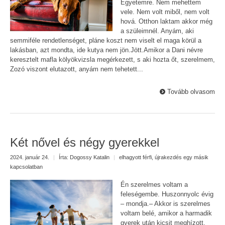
Egyetemre. Nem mehettem
vele. Nem volt miből, nem volt
hová. Otthon laktam akkor még
a szüleimnél. Anyám, aki
semmiféle rendetlenséget, pláne koszt nem viselt el maga körül a
lakásban, azt mondta, ide kutya nem jön.Jött.Amikor a Dani névre
keresztelt mafla kölyökvizsla megérkezett, s aki hozta őt, szerelmem,
Zozó viszont elutazott, anyám nem tehetett...
Tovább olvasom
Két nővel és négy gyerekkel
2024. január 24.
|
Írta:
Dogossy Katalin
|
elhagyott férfi
,
újrakezdés egy másik
kapcsolatban
Én szerelmes voltam a
feleségembe. Huszonnyolc évig
– mondja.– Akkor is szerelmes
voltam belé, amikor a harmadik
gyerek után kicsit meghízott.