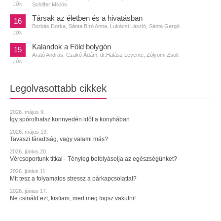
Schiffer Miklós
JÚN
Társak az életben és a hivatásban
16
Borbás Dorka, Sánta Bíró Anna, Lukácsi László, Sánta Gergő
JÚN
Kalandok a Föld bolygón
15
Arató András, Czakó Ádám, dr.Halász Levente, Zólyomi Zsolt
JÚN
Legolvasottabb cikkek
2026. május 9.
Így spórolhatsz könnyedén időt a konyhában
2026. május 19.
Tavaszi fáradtság, vagy valami más?
2026. június 20.
Vércsoportunk titkai - Tényleg befolyásolja az egészségünket?
2026. június 11.
Mit tesz a folyamatos stressz a párkapcsolattal?
2026. június 17.
Ne csináld ezt, kisfiam, mert meg fogsz vakulni!