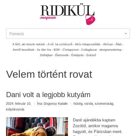
Fomenü
A férfi, aki tetszik nekünk -
A nő, ha színésznő -
Aktív kikapcsolódás -
Aktívan -
Állati -
Amiről beszélünk -
Az élet írta -
B2W -
Címlapsztori -
Csillagászat -
designerwebshop -
Dióhéjban -
Életmesék -
Énképzés -
Esküvő
Velem történt rovat
Dani volt a legjobb kutyám
2024. február 10.
|
Írta:
Dogossy Katalin
|
hűség
,
vizsla
,
szomorúság
,
kölyökvizsla
Danit ajándékba kaptam
Zozótól, amikor magamra
hagyott, és Párizsban ment.