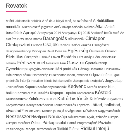
Rovatok
A Ridikülben
A férfi, aki tetszik nekünk
A nő és a kütyü
A nő, ha színésznő
Állati
mondták
Amiről
A szerkesztő jegyzete
Aktív kikapcsolódás
Aktívan
Apropó
beszélünk
Aranyanyu 2014
Aranyanyu Díj 2015
Árulkodó betűk
Autó
Az
Címlapon
Barangolás
élet írta
B2W
Baba-mama
Bűnüldözők
Címlapsztori
Csajok
Civilben
Család
Családi kirakós
Csillagászat
Egészség
designerwebshop
Dióhéjban
Divat
Dosszié
Életmesék
Életmód
Életstílus
Ezotéria
Énképzés
Esküvő
Etikett
Férfi dizájn
Férfi, aki tetszik
Gasztro
Férfiszemmel
Gyerek-terep
nekünk
Fesztivál
Film
Gyerekterep
Házi praktikák
Gyógyító oldalaink
Házilag
Háztartás
Helloklimax
Igaz történet
Hétköznapi hősök
Horoszkóp
Huszonötön innen, ötvenen túl
Igazi
Interjú
Jegyzetlap
praktikák
Irodalom
Iskola
Iskolakezdés
Jakupcsek szubjektív
Kedvenc
Kapocs
Kert,
Jelen időben
Karácsonyi babonák
Kert és balkon
Kóstoló
balkon
Kispapa - apuka
Kezdd el te is!
Kiállítás
Konferencia
Kultúrhistóriák
Kultúr-mix
Kulisszatitkok
Kultúrmix
Kultúra
Kutyatartás
Láttad, hallottad,
Könyvtámasz
Környezetvédelem
Lakberendezés
Lapzárta
olvastad?
Mi lett vele?
Minden jó, ha jó a vége
Mozi
Művészet
Nagymamákról
Neszesszer
Női dizájn
Nézőpont
Női szemmel
Nyár, színház
Olimpia
Pszicho
Párkapcsolat
Olimpiai melléklet
Otthon
Portré
Programajánló
Ridikül Interjú
Pszichológia
Recept
Retrómelléklet
Ridikül főtéma