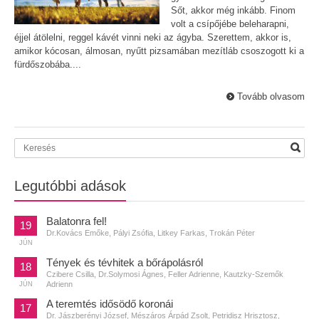
Sőt, akkor még inkább. Finom
volt a csípőjébe beleharapni,
éjjel átölelni, reggel kávét vinni neki az ágyba. Szerettem, akkor is,
amikor kócosan, álmosan, nyűtt pizsamában mezítláb csoszogott ki a
fürdőszobába....
Tovább olvasom
Legutóbbi adások
Balatonra fel!
19
Dr.Kovács Emőke, Pályi Zsófia, Litkey Farkas, Trokán Péter
JÚN
Tények és tévhitek a bőrápolásról
18
Czibere Csilla, Dr.Solymosi Ágnes, Feller Adrienne, Kautzky-Szemők
Adrienn
JÚN
A teremtés idősödő koronái
17
Dr. Jászberényi József, Mészáros Árpád Zsolt, Petridisz Hrisztosz,