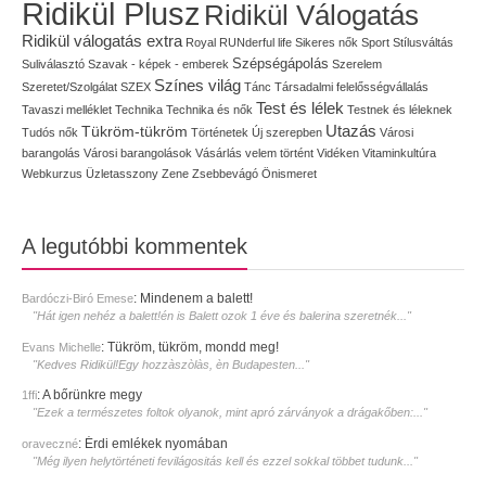
Ridikül Plusz
Ridikül Válogatás
Ridikül válogatás extra
Royal
RUNderful life
Sikeres nők
Sport
Stílusváltás
Szépségápolás
Suliválasztó
Szavak - képek - emberek
Szerelem
Színes világ
Szeretet/Szolgálat
SZEX
Tánc
Társadalmi felelősségvállalás
Test és lélek
Tavaszi melléklet
Technika
Technika és nők
Testnek és léleknek
Utazás
Tükröm-tükröm
Tudós nők
Történetek
Új szerepben
Városi
barangolás
Városi barangolások
Vásárlás
velem történt
Vidéken
Vitaminkultúra
Webkurzus
Üzletasszony
Zene
Zsebbevágó
Önismeret
A legutóbbi kommentek
:
Mindenem a balett!
Bardóczi-Biró Emese
"Hát igen nehéz a balett!én is Balett ozok 1 éve és balerina szeretnék..."
:
Tükröm, tükröm, mondd meg!
Evans Michelle
"Kedves Ridikül!Egy hozzàszòlàs, èn Budapesten..."
:
A bőrünkre megy
1ffi
"Ezek a természetes foltok olyanok, mint apró zárványok a drágakőben:..."
:
Érdi emlékek nyomában
oraveczné
"Még ilyen helytörténeti fevilágositás kell és ezzel sokkal többet tudunk..."